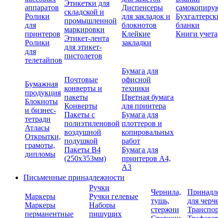
Этикетки для
аппаратов
Диспенсеры
самокопиру
складской и
Ролики
для закладок и
Бухгалтерск
промышленной
для
блокнотов
бланки
маркировки
принтеров
Клейкие
Книги учета
Этикет-лента
Ролики
закладки
для этикет-
для
пистолетов
телетайпов
Бумага для
Почтовые
офисной
Бумажная
конверты и
техники
продукция
пакеты
Цветная бумага
Блокноты
Конверты
для принтера
и бизнес-
Пакеты с
Бумага для
тетради
полиэтиленовой
плоттеров и
Атласы
воздушной
копировальных
Открытки,
подушкой
работ
грамоты,
Пакеты В4
Бумага для
дипломы
(250х353мм)
принтеров А4,
А3
Письменные принадлежности
Ручки
Чернила,
Принадл
Маркеры
Ручки гелевые
тушь,
для черч
Маркеры
Наборы
стержни
Транспо
перманентные
пишущих