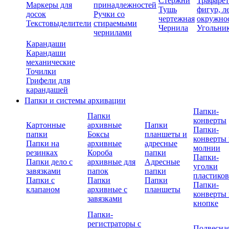
Стержни
Трафаре
Маркеры для
принадлежностей
Тушь
фигур, л
досок
Ручки со
чертежная
окружно
Текстовыделители
стираемыми
Чернила
Угольни
чернилами
Карандаши
Карандаши
механические
Точилки
Грифели для
карандашей
Папки и системы архивации
Папки-
Папки
конверты
Картонные
архивные
Папки
Папки-
папки
Боксы
планшеты и
конверты 
Папки на
архивные
адресные
молнии
резинках
Короба
папки
Папки-
Папки дело с
архивные для
Адресные
уголки
завязками
папок
папки
пластико
Папки с
Папки
Папки
Папки-
клапаном
архивные с
планшеты
конверты 
завязками
кнопке
Папки-
регистраторы с
Подвесна