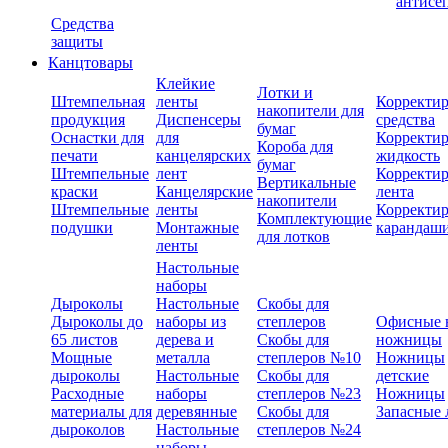
антисе
Средства
защиты
Канцтовары
Клейкие
Лотки и
Штемпельная
ленты
Корректи
накопители для
продукция
Диспенсеры
средства
бумаг
Оснастки для
для
Корректи
Короба для
печати
канцелярских
жидкость
бумаг
Штемпельные
лент
Корректи
Вертикальные
краски
Канцелярские
лента
накопители
Штемпельные
ленты
Корректи
Комплектующие
подушки
Монтажные
карандаш
для лотков
ленты
Настольные
наборы
Дыроколы
Настольные
Скобы для
Дыроколы до
наборы из
степлеров
Офисные 
65 листов
дерева и
Скобы для
ножницы
Мощные
металла
степлеров №10
Ножницы
дыроколы
Настольные
Скобы для
детские
Расходные
наборы
степлеров №23
Ножницы
материалы для
деревянные
Скобы для
Запасные 
дыроколов
Настольные
степлеров №24
наборы