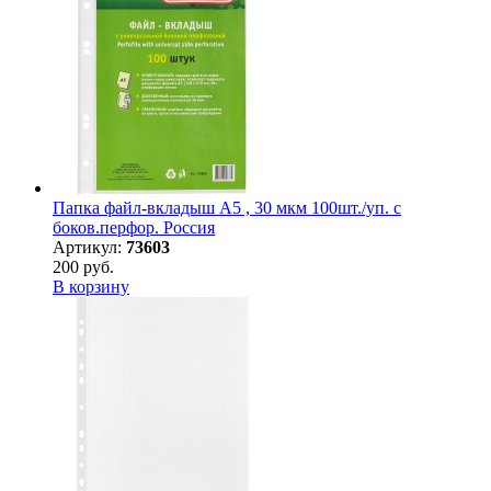
Папка файл-вкладыш А5 , 30 мкм 100шт./уп. с
боков.перфор. Россия
Артикул:
73603
200 руб.
В корзину