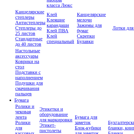
класса Люкс
Канцелярские
Клей
Канцелярские
степлеры
Клеящие
мелочи
Антистеплеры
карандаши
Зажимы для
Степлеры до
Лотки для
Клей ПВА
бумаг
25 листов
Клей
Скрепки
Стандартные
специальный
Булавки
до 40 листов
Настольные
аксессуары
Коврики на
стол
Подставки с
наполнением
Подушки для
смачивания
пальцев
Бумага
Ролики и
Этикетки и
чековая
оборудование
лента
Бумага для
для маркировки
Ролики
заметок
Бухгалтерск
Этикет-
для
Блок-кубики
бланки, кни
пистолеты
кассовых
для заметок
Бланки