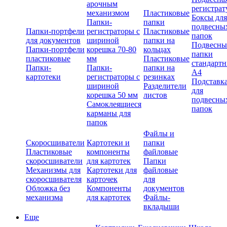
арочным
регистрат
механизмом
Пластиковые
Боксы для
Папки-
папки
подвесны
Папки-портфели
регистраторы с
Пластиковые
папок
для документов
шириной
папки на
Подвесны
Папки-портфели
корешка 70-80
кольцах
папки
пластиковые
мм
Пластиковые
стандарт
Папки-
Папки-
папки на
А4
картотеки
регистраторы с
резинках
Подставк
шириной
Разделители
для
корешка 50 мм
листов
подвесны
Самоклеящиеся
папок
карманы для
папок
Файлы и
Скоросшиватели
Картотеки и
папки
Пластиковые
компоненты
файловые
скоросшиватели
для картотек
Папки
Механизмы для
Картотеки для
файловые
скоросшивателя
карточек
для
Обложка без
Компоненты
документов
механизма
для картотек
Файлы-
вкладыши
Еще