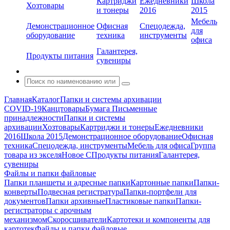
Картриджи
Ежедневники
Школа
Хозтовары
и тонеры
2016
2015
Мебель
Демонстрационное
Офисная
Спецодежда,
для
оборудование
техника
инструменты
офиса
Галантерея,
Продукты питания
сувениры
Главная
Каталог
Папки и системы архивации
COVID-19
Канцтовары
Бумага
Письменные
принадлежности
Папки и системы
архивации
Хозтовары
Картриджи и тонеры
Ежедневники
2016
Школа 2015
Демонстрационное оборудование
Офисная
техника
Спецодежда, инструменты
Мебель для офиса
Группа
товара из экселя
Новое С
Продукты питания
Галантерея,
сувениры
Файлы и папки файловые
Папки планшеты и адресные папки
Картонные папки
Папки-
конверты
Подвесная регистратура
Папки-портфели для
документов
Папки архивные
Пластиковые папки
Папки-
регистраторы с арочным
механизмом
Скоросшиватели
Картотеки и компоненты для
картотек
Файлы и папки файловые