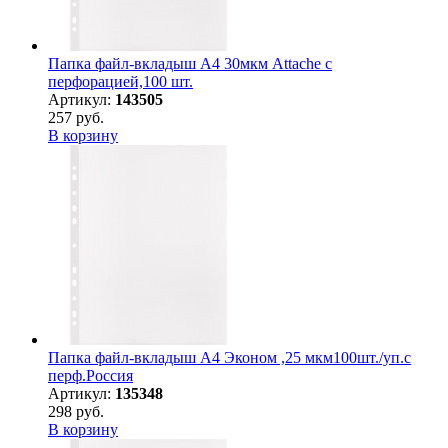
Папка файл-вкладыш А4 30мкм Attache с
перфорацией,100 шт.
Артикул:
143505
257 руб.
В корзину
Папка файл-вкладыш А4 Эконом ,25 мкм100шт./уп.с
перф.Россия
Артикул:
135348
298 руб.
В корзину