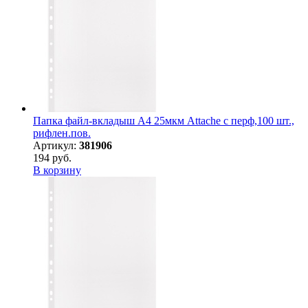
Папка файл-вкладыш А4 25мкм Attache с перф,100 шт.,
рифлен.пов.
Артикул:
381906
194 руб.
В корзину