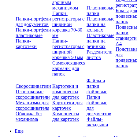
арочным
регистрат
механизмом
Пластиковые
Боксы для
Папки-
папки
подвесны
Папки-портфели
регистраторы с
Пластиковые
папок
для документов
шириной
папки на
Подвесны
Папки-портфели
корешка 70-80
кольцах
папки
пластиковые
мм
Пластиковые
стандарт
Папки-
Папки-
папки на
А4
картотеки
регистраторы с
резинках
Подставк
шириной
Разделители
для
корешка 50 мм
листов
подвесны
Самоклеящиеся
папок
карманы для
папок
Файлы и
Скоросшиватели
Картотеки и
папки
Пластиковые
компоненты
файловые
скоросшиватели
для картотек
Папки
Механизмы для
Картотеки для
файловые
скоросшивателя
карточек
для
Обложка без
Компоненты
документов
механизма
для картотек
Файлы-
вкладыши
Еще