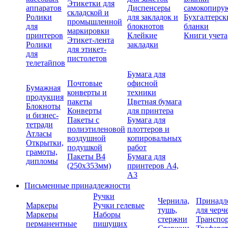
Этикетки для
аппаратов
Диспенсеры
самокопиру
складской и
Ролики
для закладок и
Бухгалтерск
промышленной
для
блокнотов
бланки
маркировки
принтеров
Клейкие
Книги учета
Этикет-лента
Ролики
закладки
для этикет-
для
пистолетов
телетайпов
Бумага для
Почтовые
офисной
Бумажная
конверты и
техники
продукция
пакеты
Цветная бумага
Блокноты
Конверты
для принтера
и бизнес-
Пакеты с
Бумага для
тетради
полиэтиленовой
плоттеров и
Атласы
воздушной
копировальных
Открытки,
подушкой
работ
грамоты,
Пакеты В4
Бумага для
дипломы
(250х353мм)
принтеров А4,
А3
Письменные принадлежности
Ручки
Чернила,
Принадл
Маркеры
Ручки гелевые
тушь,
для черч
Маркеры
Наборы
стержни
Транспо
перманентные
пишущих