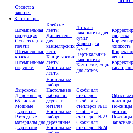
антисе
Средства
защиты
Канцтовары
Клейкие
Лотки и
Штемпельная
ленты
Корректи
накопители для
продукция
Диспенсеры
средства
бумаг
Оснастки для
для
Корректи
Короба для
печати
канцелярских
жидкость
бумаг
Штемпельные
лент
Корректи
Вертикальные
краски
Канцелярские
лента
накопители
Штемпельные
ленты
Корректи
Комплектующие
подушки
Монтажные
карандаш
для лотков
ленты
Настольные
наборы
Дыроколы
Настольные
Скобы для
Дыроколы до
наборы из
степлеров
Офисные 
65 листов
дерева и
Скобы для
ножницы
Мощные
металла
степлеров №10
Ножницы
дыроколы
Настольные
Скобы для
детские
Расходные
наборы
степлеров №23
Ножницы
материалы для
деревянные
Скобы для
Запасные 
дыроколов
Настольные
степлеров №24
наборы