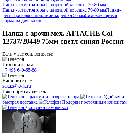
Папки-регистраторы с шириной корешка 70-80 мм
Папки-регистраторы с шириной корешка 70-80 мм
Папки-
регистраторы с шириной корешка 50 мм
Самоклеящиеся
карманы для папок
Папка с арочн.мех. ATTACHE Col
12737/20449 75мм светл-синяя Россия
Если у вас есть вопросы:
Позвоните нам
+7 495 649-65-88
Напишите нам
zakaz@kvik.ru
Наши преимущества:
гарантии и возврат товара
Удобная и
быстрая доставка
Подарки постоянным клиентам
Доступен самовывоз