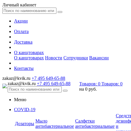
Личный кабинет
Акции
Оплата
Доставка
О канцтоварах
О канцтоварах
Новости
Сотрудники
Вакансии
Контакты
zakaz@kvik.ru
+7 495 649-65-88
zakaz@kvik.ru
+7 495 649-65-88
Товаров:
0
Товаров:
0
на
0 руб.
Меню
COVID-19
Средст
Мыло
Салфетки
дезинф
Дозаторы
антибактериальное
антибактериальные
и