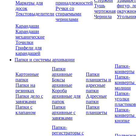
Стержни
Трафаре
Маркеры для
принадлежностей
Тушь
фигур, л
досок
Ручки со
чертежная
окружно
Текстовыделители
стираемыми
Чернила
Угольни
чернилами
Карандаши
Карандаши
механические
Точилки
Грифели для
карандашей
Папки и системы архивации
Папки-
Папки
конверты
Картонные
архивные
Папки
Папки-
папки
Боксы
планшеты и
конверты 
Папки на
архивные
адресные
молнии
резинках
Короба
папки
Папки-
Папки дело с
архивные для
Адресные
уголки
завязками
папок
папки
пластико
Папки с
Папки
Папки
Папки-
клапаном
архивные с
планшеты
конверты 
завязками
кнопке
Папки-
регистраторы с
Подвесна