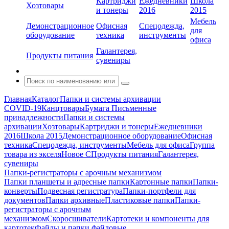
Картриджи
Ежедневники
Школа
Хозтовары
и тонеры
2016
2015
Мебель
Демонстрационное
Офисная
Спецодежда,
для
оборудование
техника
инструменты
офиса
Галантерея,
Продукты питания
сувениры
Главная
Каталог
Папки и системы архивации
COVID-19
Канцтовары
Бумага
Письменные
принадлежности
Папки и системы
архивации
Хозтовары
Картриджи и тонеры
Ежедневники
2016
Школа 2015
Демонстрационное оборудование
Офисная
техника
Спецодежда, инструменты
Мебель для офиса
Группа
товара из экселя
Новое С
Продукты питания
Галантерея,
сувениры
Папки-регистраторы с арочным механизмом
Папки планшеты и адресные папки
Картонные папки
Папки-
конверты
Подвесная регистратура
Папки-портфели для
документов
Папки архивные
Пластиковые папки
Папки-
регистраторы с арочным
механизмом
Скоросшиватели
Картотеки и компоненты для
картотек
Файлы и папки файловые