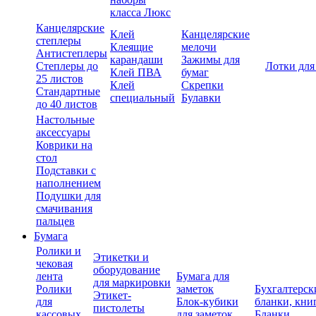
класса Люкс
Канцелярские
Клей
Канцелярские
степлеры
Клеящие
мелочи
Антистеплеры
карандаши
Зажимы для
Степлеры до
Лотки для
Клей ПВА
бумаг
25 листов
Клей
Скрепки
Стандартные
специальный
Булавки
до 40 листов
Настольные
аксессуары
Коврики на
стол
Подставки с
наполнением
Подушки для
смачивания
пальцев
Бумага
Ролики и
Этикетки и
чековая
оборудование
лента
Бумага для
для маркировки
Ролики
заметок
Бухгалтерск
Этикет-
для
Блок-кубики
бланки, кни
пистолеты
кассовых
для заметок
Бланки