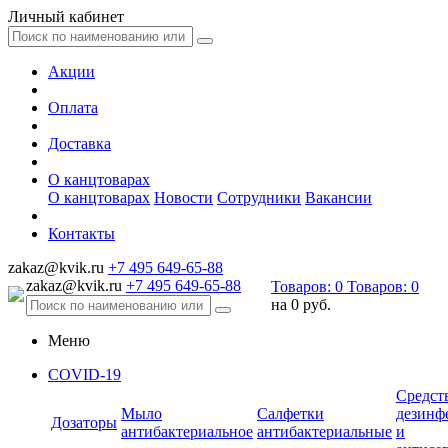
Личный кабинет
Акции
Оплата
Доставка
О канцтоварах
О канцтоварах
Новости
Сотрудники
Вакансии
Контакты
zakaz@kvik.ru
+7 495 649-65-88
zakaz@kvik.ru
+7 495 649-65-88
Товаров:
0
Товаров:
0
на
0 руб.
Меню
COVID-19
Средст
Мыло
Салфетки
дезинф
Дозаторы
антибактериальное
антибактериальные
и