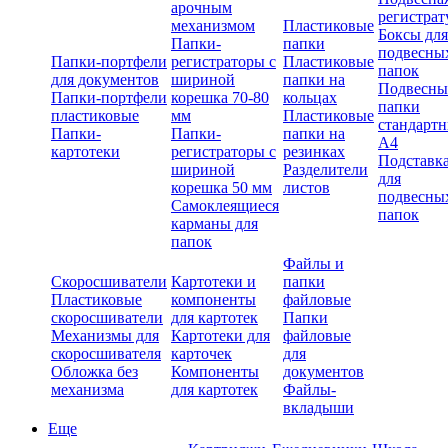
арочным
регистрат
механизмом
Пластиковые
Боксы для
Папки-
папки
подвесны
Папки-портфели
регистраторы с
Пластиковые
папок
для документов
шириной
папки на
Подвесны
Папки-портфели
корешка 70-80
кольцах
папки
пластиковые
мм
Пластиковые
стандарт
Папки-
Папки-
папки на
А4
картотеки
регистраторы с
резинках
Подставк
шириной
Разделители
для
корешка 50 мм
листов
подвесны
Самоклеящиеся
папок
карманы для
папок
Файлы и
Скоросшиватели
Картотеки и
папки
Пластиковые
компоненты
файловые
скоросшиватели
для картотек
Папки
Механизмы для
Картотеки для
файловые
скоросшивателя
карточек
для
Обложка без
Компоненты
документов
механизма
для картотек
Файлы-
вкладыши
Еще