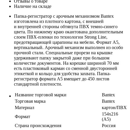
Отзывы о товаре
Наличие на складе
Папка-регистратор с арочным механизмом Bantex
изготовлена из плотного картона, с внешней
и внутренней стороны обтянута ПВХ темно-синего
цвета. По нижнему краю окантована дополнительным
слоем ПВХ-пленки по технологии Strong Line,
предотвращающей царапины на мебели. Формат А5,
вертикальный. Арочный механизм выполнен из особо
прочной стали. Специальные прорези на крышке
удерживают папку закрытой даже при большом
количестве документов. На корешке шириной 70 мм
есть пластиковый карман со сменной двусторонней
этикеткой и кольцо для удобства захвата. Папка-
регистратор формата А5 вмещает до 450 листов
стандартной плотности.
Название торговой марки
Bantex
Торговая марка
Bantex
Материал
картон/ПВX
154х216
Формат
(А5)
Страна происхождения
Россия