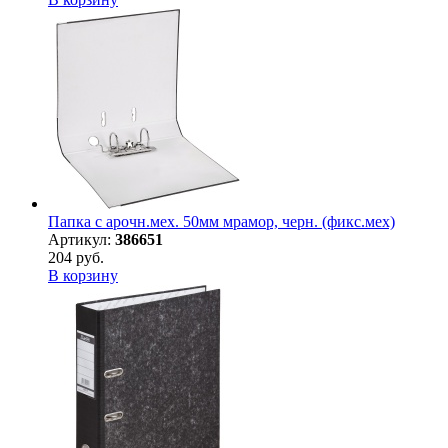
Папка с арочн.мех. 50мм мрамор, черн. (фикс.мех)
Артикул:
386651
204 руб.
В корзину