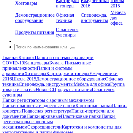
Картриджи
Ежедневники
Школа
Хозтовары
и тонеры
2016
2015
Мебель
Демонстрационное
Офисная
Спецодежда,
для
оборудование
техника
инструменты
офиса
Галантерея,
Продукты питания
сувениры
Главная
Каталог
Папки и системы архивации
COVID-19
Канцтовары
Бумага
Письменные
принадлежности
Папки и системы
архивации
Хозтовары
Картриджи и тонеры
Ежедневники
2016
Школа 2015
Демонстрационное оборудование
Офисная
техника
Спецодежда, инструменты
Мебель для офиса
Группа
товара из экселя
Новое С
Продукты питания
Галантерея,
сувениры
Папки-регистраторы с арочным механизмом
Папки планшеты и адресные папки
Картонные папки
Папки-
конверты
Подвесная регистратура
Папки-портфели для
документов
Папки архивные
Пластиковые папки
Папки-
регистраторы с арочным
механизмом
Скоросшиватели
Картотеки и компоненты для
картотек
Файлы и папки файловые