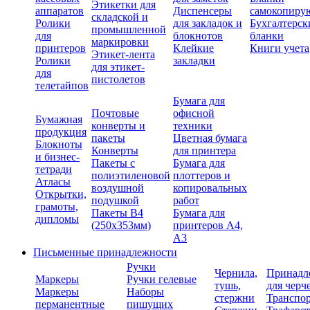
Этикетки для
аппаратов
Диспенсеры
самокопиру
складской и
Ролики
для закладок и
Бухгалтерск
промышленной
для
блокнотов
бланки
маркировки
принтеров
Клейкие
Книги учета
Этикет-лента
Ролики
закладки
для этикет-
для
пистолетов
телетайпов
Бумага для
Почтовые
офисной
Бумажная
конверты и
техники
продукция
пакеты
Цветная бумага
Блокноты
Конверты
для принтера
и бизнес-
Пакеты с
Бумага для
тетради
полиэтиленовой
плоттеров и
Атласы
воздушной
копировальных
Открытки,
подушкой
работ
грамоты,
Пакеты В4
Бумага для
дипломы
(250х353мм)
принтеров А4,
А3
Письменные принадлежности
Ручки
Чернила,
Принадл
Маркеры
Ручки гелевые
тушь,
для черч
Маркеры
Наборы
стержни
Транспо
перманентные
пишущих