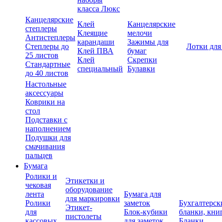
класса Люкс
Канцелярские
Клей
Канцелярские
степлеры
Клеящие
мелочи
Антистеплеры
карандаши
Зажимы для
Степлеры до
Лотки для
Клей ПВА
бумаг
25 листов
Клей
Скрепки
Стандартные
специальный
Булавки
до 40 листов
Настольные
аксессуары
Коврики на
стол
Подставки с
наполнением
Подушки для
смачивания
пальцев
Бумага
Ролики и
Этикетки и
чековая
оборудование
лента
Бумага для
для маркировки
Ролики
заметок
Бухгалтерск
Этикет-
для
Блок-кубики
бланки, кни
пистолеты
кассовых
для заметок
Бланки