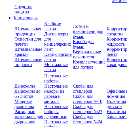
антисе
Средства
защиты
Канцтовары
Клейкие
Лотки и
Штемпельная
ленты
Корректи
накопители для
продукция
Диспенсеры
средства
бумаг
Оснастки для
для
Корректи
Короба для
печати
канцелярских
жидкость
бумаг
Штемпельные
лент
Корректи
Вертикальные
краски
Канцелярские
лента
накопители
Штемпельные
ленты
Корректи
Комплектующие
подушки
Монтажные
карандаш
для лотков
ленты
Настольные
наборы
Дыроколы
Настольные
Скобы для
Дыроколы до
наборы из
степлеров
Офисные 
65 листов
дерева и
Скобы для
ножницы
Мощные
металла
степлеров №10
Ножницы
дыроколы
Настольные
Скобы для
детские
Расходные
наборы
степлеров №23
Ножницы
материалы для
деревянные
Скобы для
Запасные 
дыроколов
Настольные
степлеров №24
наборы