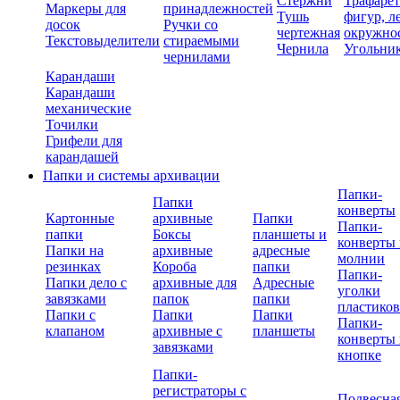
Стержни
Трафаре
Маркеры для
принадлежностей
Тушь
фигур, л
досок
Ручки со
чертежная
окружно
Текстовыделители
стираемыми
Чернила
Угольни
чернилами
Карандаши
Карандаши
механические
Точилки
Грифели для
карандашей
Папки и системы архивации
Папки-
Папки
конверты
Картонные
архивные
Папки
Папки-
папки
Боксы
планшеты и
конверты 
Папки на
архивные
адресные
молнии
резинках
Короба
папки
Папки-
Папки дело с
архивные для
Адресные
уголки
завязками
папок
папки
пластико
Папки с
Папки
Папки
Папки-
клапаном
архивные с
планшеты
конверты 
завязками
кнопке
Папки-
регистраторы с
Подвесна