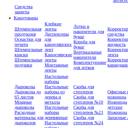
антисе
Средства
защиты
Канцтовары
Клейкие
Лотки и
Штемпельная
ленты
Корректи
накопители для
продукция
Диспенсеры
средства
бумаг
Оснастки для
для
Корректи
Короба для
печати
канцелярских
жидкость
бумаг
Штемпельные
лент
Корректи
Вертикальные
краски
Канцелярские
лента
накопители
Штемпельные
ленты
Корректи
Комплектующие
подушки
Монтажные
карандаш
для лотков
ленты
Настольные
наборы
Дыроколы
Настольные
Скобы для
Дыроколы до
наборы из
степлеров
Офисные 
65 листов
дерева и
Скобы для
ножницы
Мощные
металла
степлеров №10
Ножницы
дыроколы
Настольные
Скобы для
детские
Расходные
наборы
степлеров №23
Ножницы
материалы для
деревянные
Скобы для
Запасные 
дыроколов
Настольные
степлеров №24
наборы