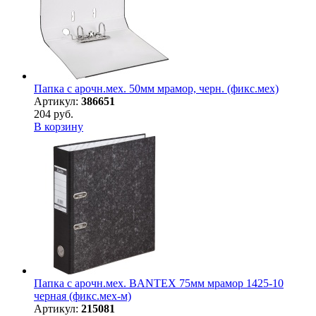
Папка с арочн.мех. 50мм мрамор, черн. (фикс.мех)
Артикул:
386651
204 руб.
В корзину
Папка с арочн.мех. BANTEX 75мм мрамор 1425-10
черная (фикс.мех-м)
Артикул:
215081