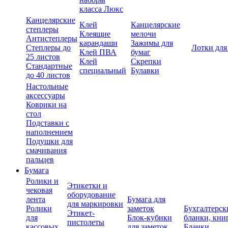
класса Люкс
Канцелярские
Клей
Канцелярские
степлеры
Клеящие
мелочи
Антистеплеры
карандаши
Зажимы для
Степлеры до
Лотки для
Клей ПВА
бумаг
25 листов
Клей
Скрепки
Стандартные
специальный
Булавки
до 40 листов
Настольные
аксессуары
Коврики на
стол
Подставки с
наполнением
Подушки для
смачивания
пальцев
Бумага
Ролики и
Этикетки и
чековая
оборудование
лента
Бумага для
для маркировки
Ролики
заметок
Бухгалтерск
Этикет-
для
Блок-кубики
бланки, кни
пистолеты
кассовых
для заметок
Бланки