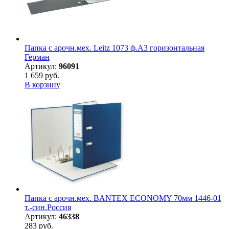
Папка с арочн.мех. Leitz 1073 ф.A3 горизонтальная
Герман
Артикул:
96091
1 659 руб.
В корзину
Папка с арочн.мех. BANTEX ECONOMY 70мм 1446-01
т.-син.Россия
Артикул:
46338
283 руб.