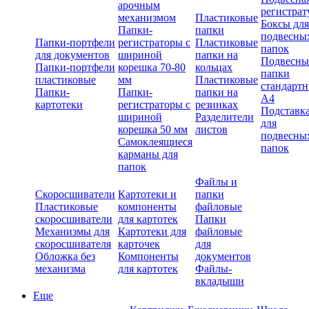
арочным
регистрат
механизмом
Пластиковые
Боксы для
Папки-
папки
подвесны
Папки-портфели
регистраторы с
Пластиковые
папок
для документов
шириной
папки на
Подвесны
Папки-портфели
корешка 70-80
кольцах
папки
пластиковые
мм
Пластиковые
стандарт
Папки-
Папки-
папки на
А4
картотеки
регистраторы с
резинках
Подставк
шириной
Разделители
для
корешка 50 мм
листов
подвесны
Самоклеящиеся
папок
карманы для
папок
Файлы и
Скоросшиватели
Картотеки и
папки
Пластиковые
компоненты
файловые
скоросшиватели
для картотек
Папки
Механизмы для
Картотеки для
файловые
скоросшивателя
карточек
для
Обложка без
Компоненты
документов
механизма
для картотек
Файлы-
вкладыши
Еще