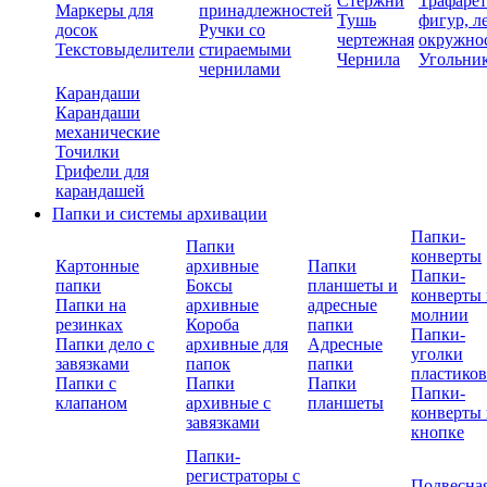
Стержни
Трафаре
Маркеры для
принадлежностей
Тушь
фигур, л
досок
Ручки со
чертежная
окружно
Текстовыделители
стираемыми
Чернила
Угольни
чернилами
Карандаши
Карандаши
механические
Точилки
Грифели для
карандашей
Папки и системы архивации
Папки-
Папки
конверты
Картонные
архивные
Папки
Папки-
папки
Боксы
планшеты и
конверты 
Папки на
архивные
адресные
молнии
резинках
Короба
папки
Папки-
Папки дело с
архивные для
Адресные
уголки
завязками
папок
папки
пластико
Папки с
Папки
Папки
Папки-
клапаном
архивные с
планшеты
конверты 
завязками
кнопке
Папки-
регистраторы с
Подвесна