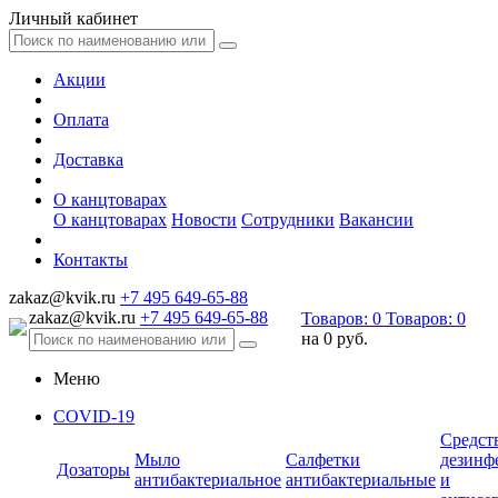
Личный кабинет
Акции
Оплата
Доставка
О канцтоварах
О канцтоварах
Новости
Сотрудники
Вакансии
Контакты
zakaz@kvik.ru
+7 495 649-65-88
zakaz@kvik.ru
+7 495 649-65-88
Товаров:
0
Товаров:
0
на
0 руб.
Меню
COVID-19
Средст
Мыло
Салфетки
дезинф
Дозаторы
антибактериальное
антибактериальные
и