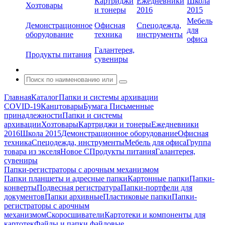
Картриджи
Ежедневники
Школа
Хозтовары
и тонеры
2016
2015
Мебель
Демонстрационное
Офисная
Спецодежда,
для
оборудование
техника
инструменты
офиса
Галантерея,
Продукты питания
сувениры
Главная
Каталог
Папки и системы архивации
COVID-19
Канцтовары
Бумага
Письменные
принадлежности
Папки и системы
архивации
Хозтовары
Картриджи и тонеры
Ежедневники
2016
Школа 2015
Демонстрационное оборудование
Офисная
техника
Спецодежда, инструменты
Мебель для офиса
Группа
товара из экселя
Новое С
Продукты питания
Галантерея,
сувениры
Папки-регистраторы с арочным механизмом
Папки планшеты и адресные папки
Картонные папки
Папки-
конверты
Подвесная регистратура
Папки-портфели для
документов
Папки архивные
Пластиковые папки
Папки-
регистраторы с арочным
механизмом
Скоросшиватели
Картотеки и компоненты для
картотек
Файлы и папки файловые