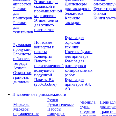
Этикетки для
аппаратов
Диспенсеры
самокопиру
складской и
Ролики
для закладок и
Бухгалтерск
промышленной
для
блокнотов
бланки
маркировки
принтеров
Клейкие
Книги учета
Этикет-лента
Ролики
закладки
для этикет-
для
пистолетов
телетайпов
Бумага для
Почтовые
офисной
Бумажная
конверты и
техники
продукция
пакеты
Цветная бумага
Блокноты
Конверты
для принтера
и бизнес-
Пакеты с
Бумага для
тетради
полиэтиленовой
плоттеров и
Атласы
воздушной
копировальных
Открытки,
подушкой
работ
грамоты,
Пакеты В4
Бумага для
дипломы
(250х353мм)
принтеров А4,
А3
Письменные принадлежности
Ручки
Чернила,
Принадл
Маркеры
Ручки гелевые
тушь,
для черч
Маркеры
Наборы
стержни
Транспо
перманентные
пишущих