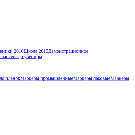
вники 2016
Школа 2015
Демонстрационное
алантерея, сувениры
ля пленок
Маркеры промышленные
Маркеры лаковые
Маркеры