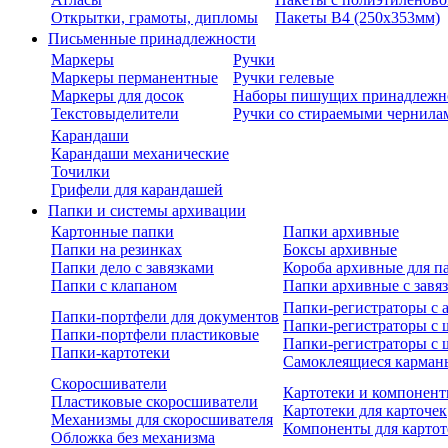
Открытки, грамоты, дипломы
Пакеты В4 (250х353мм)
Письменные принадлежности
Маркеры
Ручки
Маркеры перманентные
Ручки гелевые
Маркеры для досок
Наборы пишущих принадлежн
Текстовыделители
Ручки со стираемыми чернила
Карандаши
Карандаши механические
Точилки
Грифели для карандашей
Папки и системы архивации
Картонные папки
Папки архивные
Папки на резинках
Боксы архивные
Папки дело с завязками
Короба архивные для п
Папки с клапаном
Папки архивные с завя
Папки-регистраторы с
Папки-портфели для документов
Папки-регистраторы с 
Папки-портфели пластиковые
Папки-регистраторы с 
Папки-картотеки
Самоклеящиеся карман
Скоросшиватели
Картотеки и компонент
Пластиковые скоросшиватели
Картотеки для карточек
Механизмы для скоросшивателя
Компоненты для картот
Обложка без механизма