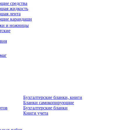
щие средства
щая жидкость
щая лента
ющие карандаши
жи и ножницы
тские
звия
умаг
Бухгалтерские бланки, книги
Бланки самокопирующие
отов
Бухгалтерские бланки
Книги учета
льных работ