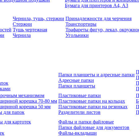
Бумага для принтеров А4, А3
Чернила, тушь, стержни
Принадлежности для черчения
Стержни
Транспортиры
остей
Тушь чертежная
Трафареты фигур, лекал, окружно
ми
Чернила
Угольники
П
Папки планшеты и адресные папки
П
Адресные папки
апок
П
Папки планшеты
зками
П
 арочным механизмом
Пластиковые папки
П
шириной корешка 70-80 мм
Пластиковые папки на кольцах
Б
шириной корешка 50 мм
Пластиковые папки на резинках
П
ы для папок
Разделители листов
П
ы для картотек
Файлы и папки файловые
Папки файловые для документов
ек
Файлы-вкладыши