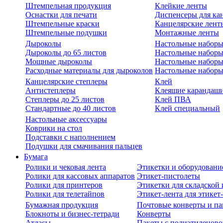
Штемпельная продукция
Клейкие ленты
Оснастки для печати
Диспенсеры для ка
Штемпельные краски
Канцелярские лент
Штемпельные подушки
Монтажные ленты
Дыроколы
Настольные набор
Дыроколы до 65 листов
Настольные наборы 
Мощные дыроколы
Настольные наборы
Расходные материалы для дыроколов
Настольные наборы
Канцелярские степлеры
Клей
Антистеплеры
Клеящие карандаш
Степлеры до 25 листов
Клей ПВА
Стандартные до 40 листов
Клей специальный
Настольные аксессуары
Коврики на стол
Подставки с наполнением
Подушки для смачивания пальцев
Бумага
Ролики и чековая лента
Этикетки и оборудовани
Ролики для кассовых аппаратов
Этикет-пистолеты
Ролики для принтеров
Этикетки для складско
Ролики для телетайпов
Этикет-лента для этикет
Бумажная продукция
Почтовые конверты и па
Блокноты и бизнес-тетради
Конверты
Атласы
Пакеты с полиэтиленов