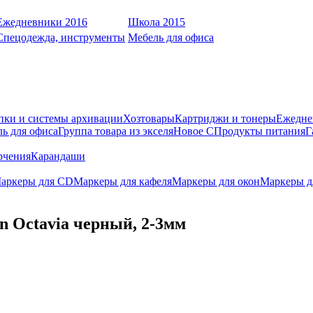
Ежедневники 2016
Школа 2015
Спецодежда, инструменты
Мебель для офиса
пки и системы архивации
Хозтовары
Картриджи и тонеры
Ежедне
ь для офиса
Группа товара из экселя
Новое С
Продукты питания
Г
рчения
Карандаши
аркеры для CD
Маркеры для кафеля
Маркеры для окон
Маркеры д
n Octavia черный, 2-3мм