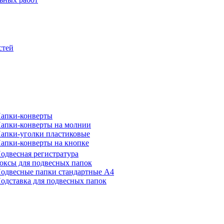
стей
апки-конверты
апки-конверты на молнии
апки-уголки пластиковые
апки-конверты на кнопке
одвесная регистратура
оксы для подвесных папок
одвесные папки стандартные А4
одставка для подвесных папок