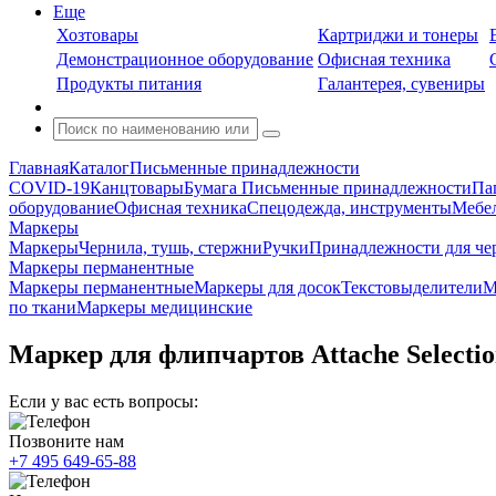
Еще
Хозтовары
Картриджи и тонеры
Демонстрационное оборудование
Офисная техника
Продукты питания
Галантерея, сувениры
Главная
Каталог
Письменные принадлежности
COVID-19
Канцтовары
Бумага
Письменные принадлежности
Па
оборудование
Офисная техника
Спецодежда, инструменты
Мебел
Маркеры
Маркеры
Чернила, тушь, стержни
Ручки
Принадлежности для че
Маркеры перманентные
Маркеры перманентные
Маркеры для досок
Текстовыделители
М
по ткани
Маркеры медицинские
Маркер для флипчартов Attache Selectio
Если у вас есть вопросы:
Позвоните нам
+7 495 649-65-88