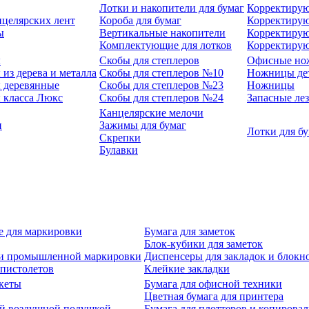
Лотки и накопители для бумаг
Корректирую
нцелярских лент
Короба для бумаг
Корректирую
ы
Вертикальные накопители
Корректирую
Комплектующие для лотков
Корректиру
ы
Скобы для степлеров
Офисные но
из дерева и металла
Скобы для степлеров №10
Ножницы де
 деревянные
Скобы для степлеров №23
Ножницы
 класса Люкс
Скобы для степлеров №24
Запасные ле
Канцелярские мелочи
и
Зажимы для бумаг
Лотки для б
Скрепки
Булавки
е для маркировки
Бумага для заметок
Блок-кубики для заметок
й и промышленной маркировки
Диспенсеры для закладок и блокн
-пистолетов
Клейкие закладки
кеты
Бумага для офисной техники
Цветная бумага для принтера
ой воздушной подушкой
Бумага для плоттеров и копирова