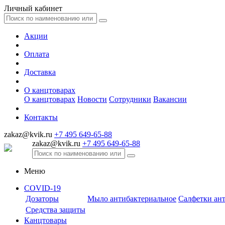
Личный кабинет
Акции
Оплата
Доставка
О канцтоварах
О канцтоварах
Новости
Сотрудники
Вакансии
Контакты
zakaz@kvik.ru
+7 495 649-65-88
zakaz@kvik.ru
+7 495 649-65-88
Меню
COVID-19
Дозаторы
Мыло антибактериальное
Салфетки ан
Средства защиты
Канцтовары