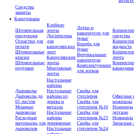
антисе
Средства
защиты
Канцтовары
Клейкие
Лотки и
Штемпельная
ленты
Корректи
накопители для
продукция
Диспенсеры
средства
бумаг
Оснастки для
для
Корректи
Короба для
печати
канцелярских
жидкость
бумаг
Штемпельные
лент
Корректи
Вертикальные
краски
Канцелярские
лента
накопители
Штемпельные
ленты
Корректи
Комплектующие
подушки
Монтажные
карандаш
для лотков
ленты
Настольные
наборы
Дыроколы
Настольные
Скобы для
Дыроколы до
наборы из
степлеров
Офисные 
65 листов
дерева и
Скобы для
ножницы
Мощные
металла
степлеров №10
Ножницы
дыроколы
Настольные
Скобы для
детские
Расходные
наборы
степлеров №23
Ножницы
материалы для
деревянные
Скобы для
Запасные 
дыроколов
Настольные
степлеров №24
наборы