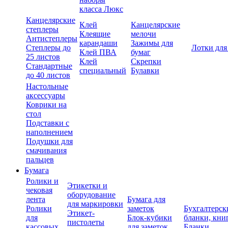
класса Люкс
Канцелярские
Клей
Канцелярские
степлеры
Клеящие
мелочи
Антистеплеры
карандаши
Зажимы для
Степлеры до
Лотки для
Клей ПВА
бумаг
25 листов
Клей
Скрепки
Стандартные
специальный
Булавки
до 40 листов
Настольные
аксессуары
Коврики на
стол
Подставки с
наполнением
Подушки для
смачивания
пальцев
Бумага
Ролики и
Этикетки и
чековая
оборудование
лента
Бумага для
для маркировки
Ролики
заметок
Бухгалтерск
Этикет-
для
Блок-кубики
бланки, кни
пистолеты
кассовых
для заметок
Бланки