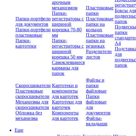
арочным
регистрат
механизмом
Пластиковые
Боксы для
Папки-
папки
подвесны
Папки-портфели
регистраторы с
Пластиковые
папок
для документов
шириной
папки на
Подвесны
Папки-портфели
корешка 70-80
кольцах
папки
пластиковые
мм
Пластиковые
стандарт
Папки-
Папки-
папки на
А4
картотеки
регистраторы с
резинках
Подставк
шириной
Разделители
для
корешка 50 мм
листов
подвесны
Самоклеящиеся
папок
карманы для
папок
Файлы и
Скоросшиватели
Картотеки и
папки
Пластиковые
компоненты
файловые
скоросшиватели
для картотек
Папки
Механизмы для
Картотеки для
файловые
скоросшивателя
карточек
для
Обложка без
Компоненты
документов
механизма
для картотек
Файлы-
вкладыши
Еще