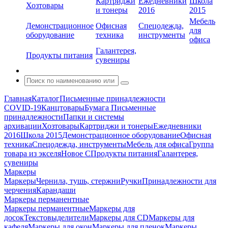
Картриджи
Ежедневники
Школа
Хозтовары
и тонеры
2016
2015
Мебель
Демонстрационное
Офисная
Спецодежда,
для
оборудование
техника
инструменты
офиса
Галантерея,
Продукты питания
сувениры
Главная
Каталог
Письменные принадлежности
COVID-19
Канцтовары
Бумага
Письменные
принадлежности
Папки и системы
архивации
Хозтовары
Картриджи и тонеры
Ежедневники
2016
Школа 2015
Демонстрационное оборудование
Офисная
техника
Спецодежда, инструменты
Мебель для офиса
Группа
товара из экселя
Новое С
Продукты питания
Галантерея,
сувениры
Маркеры
Маркеры
Чернила, тушь, стержни
Ручки
Принадлежности для
черчения
Карандаши
Маркеры перманентные
Маркеры перманентные
Маркеры для
досок
Текстовыделители
Маркеры для CD
Маркеры для
кафеля
Маркеры для окон
Маркеры для пленок
Маркеры