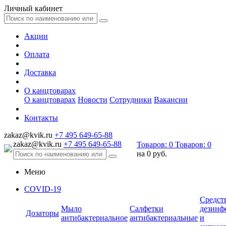
Личный кабинет
Акции
Оплата
Доставка
О канцтоварах
О канцтоварах
Новости
Сотрудники
Вакансии
Контакты
zakaz@kvik.ru
+7 495 649-65-88
zakaz@kvik.ru
+7 495 649-65-88
Товаров:
0
Товаров:
0
на
0 руб.
Меню
COVID-19
Средст
Мыло
Салфетки
дезинф
Дозаторы
антибактериальное
антибактериальные
и