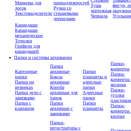
Стержни
Трафаре
Маркеры для
принадлежностей
Тушь
фигур, л
досок
Ручки со
чертежная
окружно
Текстовыделители
стираемыми
Чернила
Угольни
чернилами
Карандаши
Карандаши
механические
Точилки
Грифели для
карандашей
Папки и системы архивации
Папки-
Папки
конверты
Картонные
архивные
Папки
Папки-
папки
Боксы
планшеты и
конверты 
Папки на
архивные
адресные
молнии
резинках
Короба
папки
Папки-
Папки дело с
архивные для
Адресные
уголки
завязками
папок
папки
пластико
Папки с
Папки
Папки
Папки-
клапаном
архивные с
планшеты
конверты 
завязками
кнопке
Папки-
регистраторы с
Подвесна