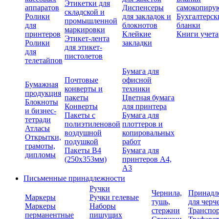
Этикетки для
аппаратов
Диспенсеры
самокопиру
складской и
Ролики
для закладок и
Бухгалтерск
промышленной
для
блокнотов
бланки
маркировки
принтеров
Клейкие
Книги учета
Этикет-лента
Ролики
закладки
для этикет-
для
пистолетов
телетайпов
Бумага для
Почтовые
офисной
Бумажная
конверты и
техники
продукция
пакеты
Цветная бумага
Блокноты
Конверты
для принтера
и бизнес-
Пакеты с
Бумага для
тетради
полиэтиленовой
плоттеров и
Атласы
воздушной
копировальных
Открытки,
подушкой
работ
грамоты,
Пакеты В4
Бумага для
дипломы
(250х353мм)
принтеров А4,
А3
Письменные принадлежности
Ручки
Чернила,
Принадл
Маркеры
Ручки гелевые
тушь,
для черч
Маркеры
Наборы
стержни
Транспо
перманентные
пишущих