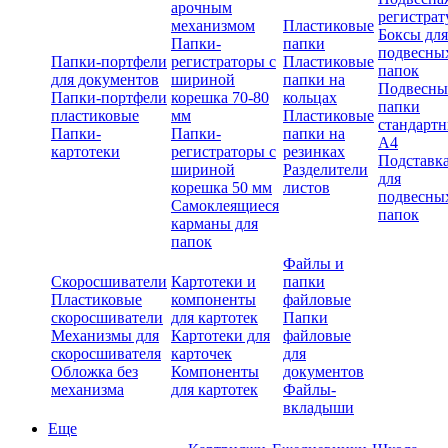
арочным
регистрат
механизмом
Пластиковые
Боксы для
Папки-
папки
подвесны
Папки-портфели
регистраторы с
Пластиковые
папок
для документов
шириной
папки на
Подвесны
Папки-портфели
корешка 70-80
кольцах
папки
пластиковые
мм
Пластиковые
стандарт
Папки-
Папки-
папки на
А4
картотеки
регистраторы с
резинках
Подставк
шириной
Разделители
для
корешка 50 мм
листов
подвесны
Самоклеящиеся
папок
карманы для
папок
Файлы и
Скоросшиватели
Картотеки и
папки
Пластиковые
компоненты
файловые
скоросшиватели
для картотек
Папки
Механизмы для
Картотеки для
файловые
скоросшивателя
карточек
для
Обложка без
Компоненты
документов
механизма
для картотек
Файлы-
вкладыши
Еще