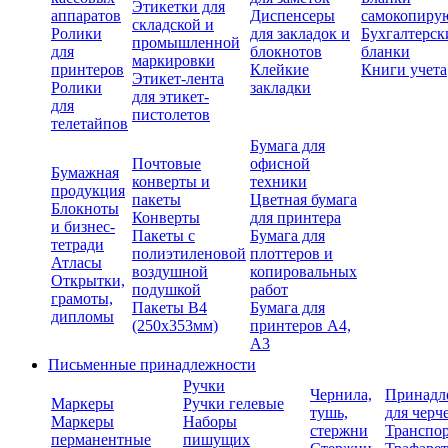
Этикетки для
аппаратов
Диспенсеры
самокопиру
складской и
Ролики
для закладок и
Бухгалтерск
промышленной
для
блокнотов
бланки
маркировки
принтеров
Клейкие
Книги учета
Этикет-лента
Ролики
закладки
для этикет-
для
пистолетов
телетайпов
Бумага для
Почтовые
офисной
Бумажная
конверты и
техники
продукция
пакеты
Цветная бумага
Блокноты
Конверты
для принтера
и бизнес-
Пакеты с
Бумага для
тетради
полиэтиленовой
плоттеров и
Атласы
воздушной
копировальных
Открытки,
подушкой
работ
грамоты,
Пакеты В4
Бумага для
дипломы
(250х353мм)
принтеров А4,
А3
Письменные принадлежности
Ручки
Чернила,
Принадл
Маркеры
Ручки гелевые
тушь,
для черч
Маркеры
Наборы
стержни
Транспо
перманентные
пишущих