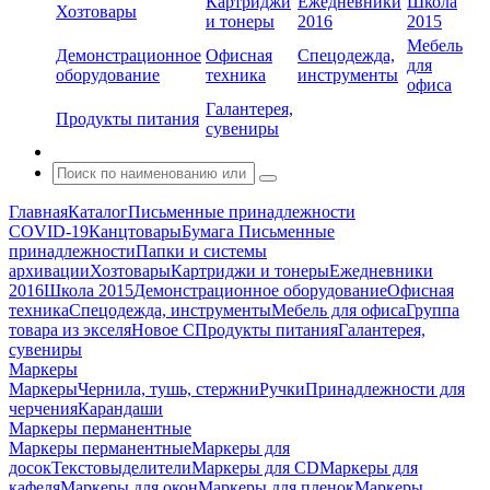
Картриджи
Ежедневники
Школа
Хозтовары
и тонеры
2016
2015
Мебель
Демонстрационное
Офисная
Спецодежда,
для
оборудование
техника
инструменты
офиса
Галантерея,
Продукты питания
сувениры
Главная
Каталог
Письменные принадлежности
COVID-19
Канцтовары
Бумага
Письменные
принадлежности
Папки и системы
архивации
Хозтовары
Картриджи и тонеры
Ежедневники
2016
Школа 2015
Демонстрационное оборудование
Офисная
техника
Спецодежда, инструменты
Мебель для офиса
Группа
товара из экселя
Новое С
Продукты питания
Галантерея,
сувениры
Маркеры
Маркеры
Чернила, тушь, стержни
Ручки
Принадлежности для
черчения
Карандаши
Маркеры перманентные
Маркеры перманентные
Маркеры для
досок
Текстовыделители
Маркеры для CD
Маркеры для
кафеля
Маркеры для окон
Маркеры для пленок
Маркеры