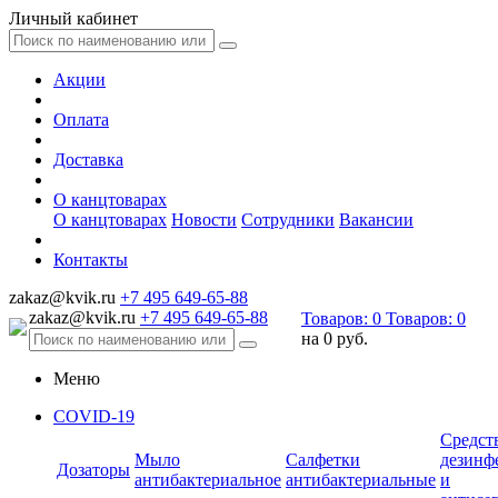
Личный кабинет
Акции
Оплата
Доставка
О канцтоварах
О канцтоварах
Новости
Сотрудники
Вакансии
Контакты
zakaz@kvik.ru
+7 495 649-65-88
zakaz@kvik.ru
+7 495 649-65-88
Товаров:
0
Товаров:
0
на
0 руб.
Меню
COVID-19
Средст
Мыло
Салфетки
дезинф
Дозаторы
антибактериальное
антибактериальные
и