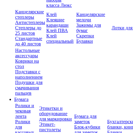
класса Люкс
Канцелярские
Клей
Канцелярские
степлеры
Клеящие
мелочи
Антистеплеры
карандаши
Зажимы для
Степлеры до
Лотки для
Клей ПВА
бумаг
25 листов
Клей
Скрепки
Стандартные
специальный
Булавки
до 40 листов
Настольные
аксессуары
Коврики на
стол
Подставки с
наполнением
Подушки для
смачивания
пальцев
Бумага
Ролики и
Этикетки и
чековая
оборудование
лента
Бумага для
для маркировки
Ролики
заметок
Бухгалтерск
Этикет-
для
Блок-кубики
бланки, кни
пистолеты
кассовых
для заметок
Бланки