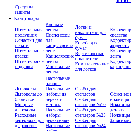
антисе
Средства
защиты
Канцтовары
Клейкие
Лотки и
Штемпельная
ленты
Корректи
накопители для
продукция
Диспенсеры
средства
бумаг
Оснастки для
для
Корректи
Короба для
печати
канцелярских
жидкость
бумаг
Штемпельные
лент
Корректи
Вертикальные
краски
Канцелярские
лента
накопители
Штемпельные
ленты
Корректи
Комплектующие
подушки
Монтажные
карандаш
для лотков
ленты
Настольные
наборы
Дыроколы
Настольные
Скобы для
Дыроколы до
наборы из
степлеров
Офисные 
65 листов
дерева и
Скобы для
ножницы
Мощные
металла
степлеров №10
Ножницы
дыроколы
Настольные
Скобы для
детские
Расходные
наборы
степлеров №23
Ножницы
материалы для
деревянные
Скобы для
Запасные 
дыроколов
Настольные
степлеров №24
наборы