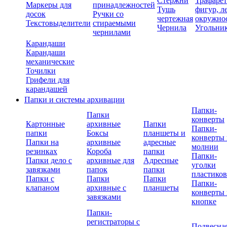
Стержни
Трафаре
Маркеры для
принадлежностей
Тушь
фигур, л
досок
Ручки со
чертежная
окружно
Текстовыделители
стираемыми
Чернила
Угольни
чернилами
Карандаши
Карандаши
механические
Точилки
Грифели для
карандашей
Папки и системы архивации
Папки-
Папки
конверты
Картонные
архивные
Папки
Папки-
папки
Боксы
планшеты и
конверты 
Папки на
архивные
адресные
молнии
резинках
Короба
папки
Папки-
Папки дело с
архивные для
Адресные
уголки
завязками
папок
папки
пластико
Папки с
Папки
Папки
Папки-
клапаном
архивные с
планшеты
конверты 
завязками
кнопке
Папки-
регистраторы с
Подвесна