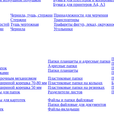
Бумага для принтеров А4, А3
Чернила, тушь, стержни
Принадлежности для черчения
Стержни
Транспортиры
остей
Тушь чертежная
Трафареты фигур, лекал, окружно
ми
Чернила
Угольники
П
Папки планшеты и адресные папки
П
Адресные папки
апок
П
Папки планшеты
зками
П
 арочным механизмом
Пластиковые папки
П
шириной корешка 70-80 мм
Пластиковые папки на кольцах
Б
шириной корешка 50 мм
Пластиковые папки на резинках
П
ы для папок
Разделители листов
П
ы для картотек
Файлы и папки файловые
Папки файловые для документов
ек
Файлы-вкладыши