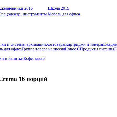
Ежедневники 2016
Школа 2015
Спецодежда, инструменты
Мебель для офиса
пки и системы архивации
Хозтовары
Картриджи и тонеры
Ежедне
ь для офиса
Группа товара из экселя
Новое С
Продукты питания
Г
оки и напитки
Кофе, какао
Crema 16 порций