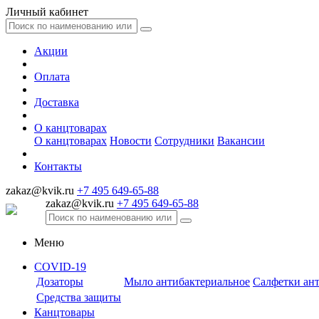
Личный кабинет
Акции
Оплата
Доставка
О канцтоварах
О канцтоварах
Новости
Сотрудники
Вакансии
Контакты
zakaz@kvik.ru
+7 495 649-65-88
zakaz@kvik.ru
+7 495 649-65-88
Меню
COVID-19
Дозаторы
Мыло антибактериальное
Салфетки ан
Средства защиты
Канцтовары