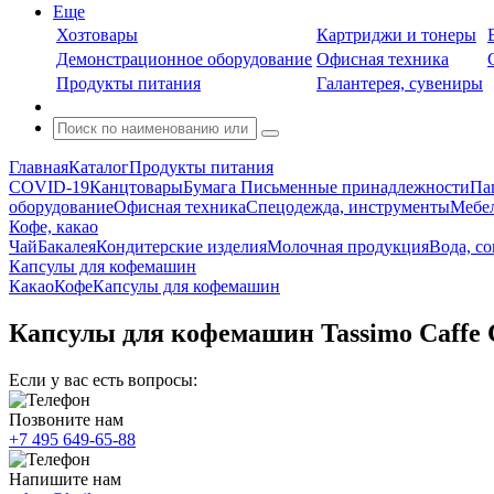
Еще
Хозтовары
Картриджи и тонеры
Демонстрационное оборудование
Офисная техника
Продукты питания
Галантерея, сувениры
Главная
Каталог
Продукты питания
COVID-19
Канцтовары
Бумага
Письменные принадлежности
Па
оборудование
Офисная техника
Спецодежда, инструменты
Мебел
Кофе, какао
Чай
Бакалея
Кондитерские изделия
Молочная продукция
Вода, с
Капсулы для кофемашин
Какао
Кофе
Капсулы для кофемашин
Капсулы для кофемашин Tassimo Caffe 
Если у вас есть вопросы:
Позвоните нам
+7 495 649-65-88
Напишите нам