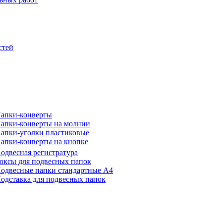
стей
апки-конверты
апки-конверты на молнии
апки-уголки пластиковые
апки-конверты на кнопке
одвесная регистратура
оксы для подвесных папок
одвесные папки стандартные А4
одставка для подвесных папок