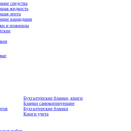
щие средства
щая жидкость
щая лента
ющие карандаши
жи и ножницы
тские
звия
умаг
Бухгалтерские бланки, книги
Бланки самокопирующие
отов
Бухгалтерские бланки
Книги учета
льных работ