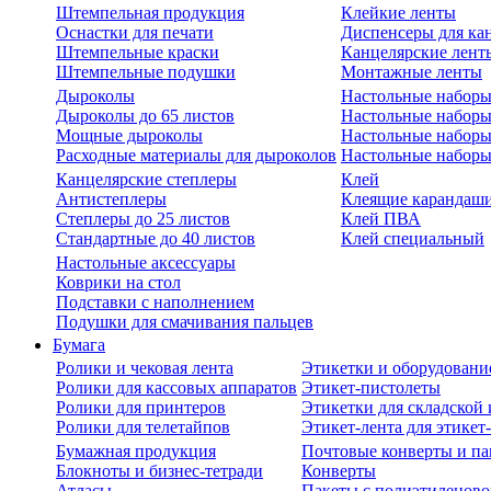
Штемпельная продукция
Клейкие ленты
Оснастки для печати
Диспенсеры для ка
Штемпельные краски
Канцелярские лент
Штемпельные подушки
Монтажные ленты
Дыроколы
Настольные набор
Дыроколы до 65 листов
Настольные наборы 
Мощные дыроколы
Настольные наборы
Расходные материалы для дыроколов
Настольные наборы
Канцелярские степлеры
Клей
Антистеплеры
Клеящие карандаш
Степлеры до 25 листов
Клей ПВА
Стандартные до 40 листов
Клей специальный
Настольные аксессуары
Коврики на стол
Подставки с наполнением
Подушки для смачивания пальцев
Бумага
Ролики и чековая лента
Этикетки и оборудовани
Ролики для кассовых аппаратов
Этикет-пистолеты
Ролики для принтеров
Этикетки для складско
Ролики для телетайпов
Этикет-лента для этикет
Бумажная продукция
Почтовые конверты и па
Блокноты и бизнес-тетради
Конверты
Атласы
Пакеты с полиэтиленов