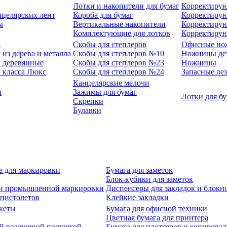
Лотки и накопители для бумаг
Корректирую
нцелярских лент
Короба для бумаг
Корректирую
ы
Вертикальные накопители
Корректирую
Комплектующие для лотков
Корректиру
ы
Скобы для степлеров
Офисные но
из дерева и металла
Скобы для степлеров №10
Ножницы де
 деревянные
Скобы для степлеров №23
Ножницы
 класса Люкс
Скобы для степлеров №24
Запасные ле
Канцелярские мелочи
и
Зажимы для бумаг
Лотки для б
Скрепки
Булавки
е для маркировки
Бумага для заметок
Блок-кубики для заметок
й и промышленной маркировки
Диспенсеры для закладок и блокн
-пистолетов
Клейкие закладки
кеты
Бумага для офисной техники
Цветная бумага для принтера
ой воздушной подушкой
Бумага для плоттеров и копирова