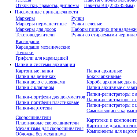
Открытки, грамоты, дипломы
Пакеты В4 (250х353мм)
Письменные принадлежности
Маркеры
Ручки
Маркеры перманентные
Ручки гелевые
Маркеры для досок
Наборы пишущих принадлежн
Текстовыделители
Ручки со стираемыми чернила
Карандаши
Карандаши механические
Точилки
Грифели для карандашей
Папки и системы архивации
Картонные папки
Папки архивные
Папки на резинках
Боксы архивные
Папки дело с завязками
Короба архивные для п
Папки с клапаном
Папки архивные с завя
Папки-регистраторы с
Папки-портфели для документов
Папки-регистраторы с 
Папки-портфели пластиковые
Папки-регистраторы с 
Папки-картотеки
Самоклеящиеся карман
Скоросшиватели
Картотеки и компонент
Пластиковые скоросшиватели
Картотеки для карточек
Механизмы для скоросшивателя
Компоненты для картот
Обложка без механизма