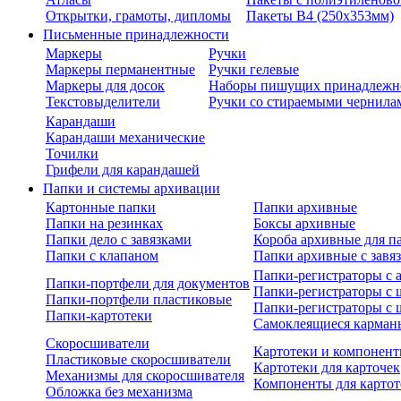
Открытки, грамоты, дипломы
Пакеты В4 (250х353мм)
Письменные принадлежности
Маркеры
Ручки
Маркеры перманентные
Ручки гелевые
Маркеры для досок
Наборы пишущих принадлежн
Текстовыделители
Ручки со стираемыми чернила
Карандаши
Карандаши механические
Точилки
Грифели для карандашей
Папки и системы архивации
Картонные папки
Папки архивные
Папки на резинках
Боксы архивные
Папки дело с завязками
Короба архивные для п
Папки с клапаном
Папки архивные с завя
Папки-регистраторы с
Папки-портфели для документов
Папки-регистраторы с 
Папки-портфели пластиковые
Папки-регистраторы с 
Папки-картотеки
Самоклеящиеся карман
Скоросшиватели
Картотеки и компонент
Пластиковые скоросшиватели
Картотеки для карточек
Механизмы для скоросшивателя
Компоненты для картот
Обложка без механизма