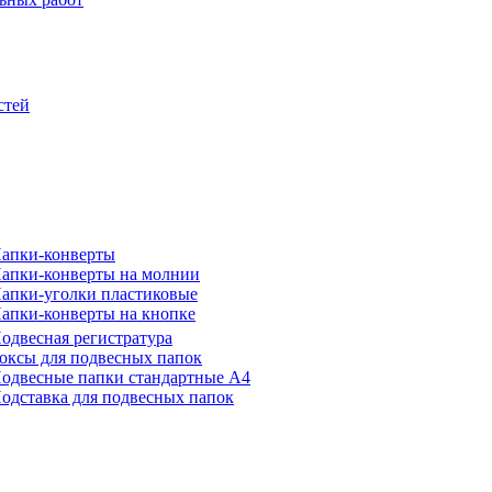
стей
апки-конверты
апки-конверты на молнии
апки-уголки пластиковые
апки-конверты на кнопке
одвесная регистратура
оксы для подвесных папок
одвесные папки стандартные А4
одставка для подвесных папок