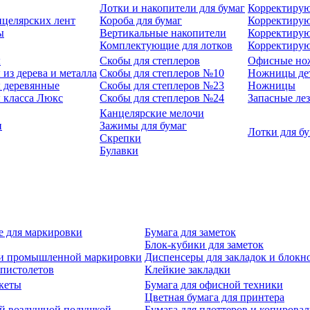
Лотки и накопители для бумаг
Корректирую
нцелярских лент
Короба для бумаг
Корректирую
ы
Вертикальные накопители
Корректирую
Комплектующие для лотков
Корректиру
ы
Скобы для степлеров
Офисные но
из дерева и металла
Скобы для степлеров №10
Ножницы де
 деревянные
Скобы для степлеров №23
Ножницы
 класса Люкс
Скобы для степлеров №24
Запасные ле
Канцелярские мелочи
и
Зажимы для бумаг
Лотки для б
Скрепки
Булавки
е для маркировки
Бумага для заметок
Блок-кубики для заметок
й и промышленной маркировки
Диспенсеры для закладок и блокн
-пистолетов
Клейкие закладки
кеты
Бумага для офисной техники
Цветная бумага для принтера
ой воздушной подушкой
Бумага для плоттеров и копирова