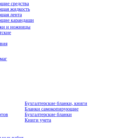
щие средства
щая жидкость
щая лента
ющие карандаши
жи и ножницы
тские
звия
умаг
Бухгалтерские бланки, книги
Бланки самокопирующие
отов
Бухгалтерские бланки
Книги учета
льных работ