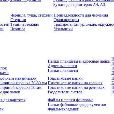
Бумага для принтеров А4, А3
Чернила, тушь, стержни
Принадлежности для черчения
Стержни
Транспортиры
остей
Тушь чертежная
Трафареты фигур, лекал, окружно
ми
Чернила
Угольники
П
Папки планшеты и адресные папки
П
Адресные папки
апок
П
Папки планшеты
зками
П
 арочным механизмом
Пластиковые папки
П
шириной корешка 70-80 мм
Пластиковые папки на кольцах
Б
шириной корешка 50 мм
Пластиковые папки на резинках
П
ы для папок
Разделители листов
П
ы для картотек
Файлы и папки файловые
Папки файловые для документов
ек
Файлы-вкладыши