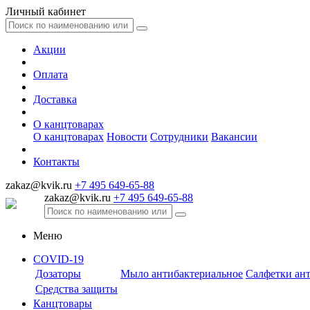
Личный кабинет
Акции
Оплата
Доставка
О канцтоварах
О канцтоварах
Новости
Сотрудники
Вакансии
Контакты
zakaz@kvik.ru
+7 495 649-65-88
zakaz@kvik.ru
+7 495 649-65-88
Меню
COVID-19
Дозаторы
Мыло антибактериальное
Салфетки ан
Средства защиты
Канцтовары