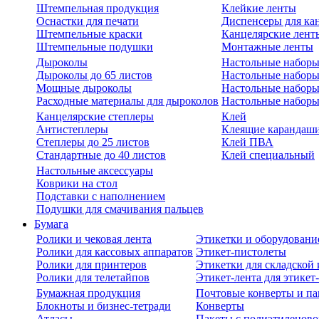
Штемпельная продукция
Клейкие ленты
Оснастки для печати
Диспенсеры для ка
Штемпельные краски
Канцелярские лент
Штемпельные подушки
Монтажные ленты
Дыроколы
Настольные набор
Дыроколы до 65 листов
Настольные наборы 
Мощные дыроколы
Настольные наборы
Расходные материалы для дыроколов
Настольные наборы
Канцелярские степлеры
Клей
Антистеплеры
Клеящие карандаш
Степлеры до 25 листов
Клей ПВА
Стандартные до 40 листов
Клей специальный
Настольные аксессуары
Коврики на стол
Подставки с наполнением
Подушки для смачивания пальцев
Бумага
Ролики и чековая лента
Этикетки и оборудовани
Ролики для кассовых аппаратов
Этикет-пистолеты
Ролики для принтеров
Этикетки для складско
Ролики для телетайпов
Этикет-лента для этикет
Бумажная продукция
Почтовые конверты и па
Блокноты и бизнес-тетради
Конверты
Атласы
Пакеты с полиэтиленов