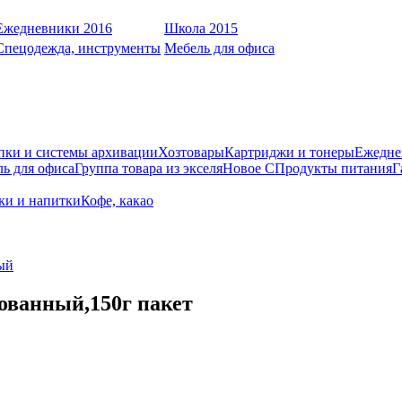
Ежедневники 2016
Школа 2015
Спецодежда, инструменты
Мебель для офиса
пки и системы архивации
Хозтовары
Картриджи и тонеры
Ежедне
ь для офиса
Группа товара из экселя
Новое С
Продукты питания
Г
оки и напитки
Кофе, какао
ый
рованный,150г пакет