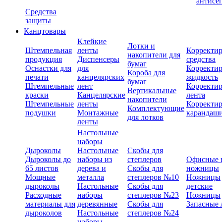
антисе
Средства
защиты
Канцтовары
Клейкие
Лотки и
Штемпельная
ленты
Корректи
накопители для
продукция
Диспенсеры
средства
бумаг
Оснастки для
для
Корректи
Короба для
печати
канцелярских
жидкость
бумаг
Штемпельные
лент
Корректи
Вертикальные
краски
Канцелярские
лента
накопители
Штемпельные
ленты
Корректи
Комплектующие
подушки
Монтажные
карандаш
для лотков
ленты
Настольные
наборы
Дыроколы
Настольные
Скобы для
Дыроколы до
наборы из
степлеров
Офисные 
65 листов
дерева и
Скобы для
ножницы
Мощные
металла
степлеров №10
Ножницы
дыроколы
Настольные
Скобы для
детские
Расходные
наборы
степлеров №23
Ножницы
материалы для
деревянные
Скобы для
Запасные 
дыроколов
Настольные
степлеров №24
наборы