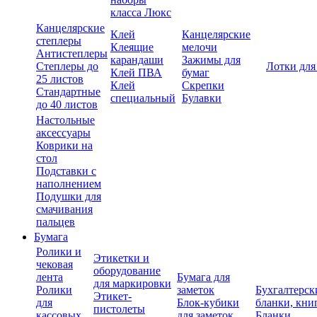
класса Люкс
Канцелярские
Клей
Канцелярские
степлеры
Клеящие
мелочи
Антистеплеры
карандаши
Зажимы для
Степлеры до
Лотки для
Клей ПВА
бумаг
25 листов
Клей
Скрепки
Стандартные
специальный
Булавки
до 40 листов
Настольные
аксессуары
Коврики на
стол
Подставки с
наполнением
Подушки для
смачивания
пальцев
Бумага
Ролики и
Этикетки и
чековая
оборудование
лента
Бумага для
для маркировки
Ролики
заметок
Бухгалтерск
Этикет-
для
Блок-кубики
бланки, кни
пистолеты
кассовых
для заметок
Бланки