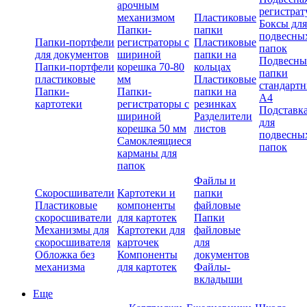
арочным
регистрат
механизмом
Пластиковые
Боксы для
Папки-
папки
подвесны
Папки-портфели
регистраторы с
Пластиковые
папок
для документов
шириной
папки на
Подвесны
Папки-портфели
корешка 70-80
кольцах
папки
пластиковые
мм
Пластиковые
стандарт
Папки-
Папки-
папки на
А4
картотеки
регистраторы с
резинках
Подставк
шириной
Разделители
для
корешка 50 мм
листов
подвесны
Самоклеящиеся
папок
карманы для
папок
Файлы и
Скоросшиватели
Картотеки и
папки
Пластиковые
компоненты
файловые
скоросшиватели
для картотек
Папки
Механизмы для
Картотеки для
файловые
скоросшивателя
карточек
для
Обложка без
Компоненты
документов
механизма
для картотек
Файлы-
вкладыши
Еще