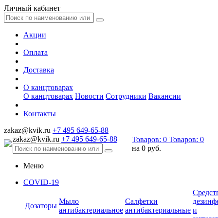
Личный кабинет
Акции
Оплата
Доставка
О канцтоварах
О канцтоварах
Новости
Сотрудники
Вакансии
Контакты
zakaz@kvik.ru
+7 495 649-65-88
zakaz@kvik.ru
+7 495 649-65-88
Товаров:
0
Товаров:
0
на
0 руб.
Меню
COVID-19
Средст
Мыло
Салфетки
дезинф
Дозаторы
антибактериальное
антибактериальные
и