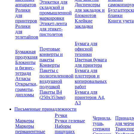
Этикетки для
аппаратов
Диспенсеры
самокопиру
складской и
Ролики
для закладок и
Бухгалтерск
промышленной
для
блокнотов
бланки
маркировки
принтеров
Клейкие
Книги учета
Этикет-лента
Ролики
закладки
для этикет-
для
пистолетов
телетайпов
Бумага для
Почтовые
офисной
Бумажная
конверты и
техники
продукция
пакеты
Цветная бумага
Блокноты
Конверты
для принтера
и бизнес-
Пакеты с
Бумага для
тетради
полиэтиленовой
плоттеров и
Атласы
воздушной
копировальных
Открытки,
подушкой
работ
грамоты,
Пакеты В4
Бумага для
дипломы
(250х353мм)
принтеров А4,
А3
Письменные принадлежности
Ручки
Чернила,
Принадл
Маркеры
Ручки гелевые
тушь,
для черч
Маркеры
Наборы
стержни
Транспо
перманентные
пишущих