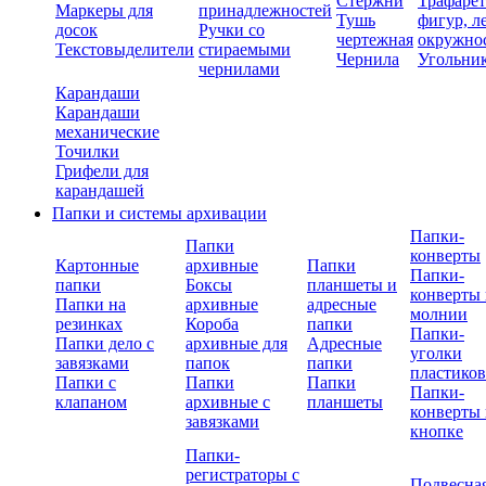
Стержни
Трафаре
Маркеры для
принадлежностей
Тушь
фигур, л
досок
Ручки со
чертежная
окружно
Текстовыделители
стираемыми
Чернила
Угольни
чернилами
Карандаши
Карандаши
механические
Точилки
Грифели для
карандашей
Папки и системы архивации
Папки-
Папки
конверты
Картонные
архивные
Папки
Папки-
папки
Боксы
планшеты и
конверты 
Папки на
архивные
адресные
молнии
резинках
Короба
папки
Папки-
Папки дело с
архивные для
Адресные
уголки
завязками
папок
папки
пластико
Папки с
Папки
Папки
Папки-
клапаном
архивные с
планшеты
конверты 
завязками
кнопке
Папки-
регистраторы с
Подвесна