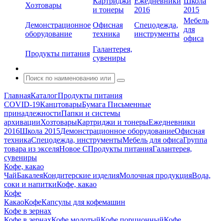
Картриджи
Ежедневники
Школа
Хозтовары
и тонеры
2016
2015
Мебель
Демонстрационное
Офисная
Спецодежда,
для
оборудование
техника
инструменты
офиса
Галантерея,
Продукты питания
сувениры
Главная
Каталог
Продукты питания
COVID-19
Канцтовары
Бумага
Письменные
принадлежности
Папки и системы
архивации
Хозтовары
Картриджи и тонеры
Ежедневники
2016
Школа 2015
Демонстрационное оборудование
Офисная
техника
Спецодежда, инструменты
Мебель для офиса
Группа
товара из экселя
Новое С
Продукты питания
Галантерея,
сувениры
Кофе, какао
Чай
Бакалея
Кондитерские изделия
Молочная продукция
Вода,
соки и напитки
Кофе, какао
Кофе
Какао
Кофе
Капсулы для кофемашин
Кофе в зернах
Кофе в зернах
Кофе молотый
Кофе порционный
Кофе