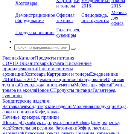
Картриджи
Ежедневники
Школа
Хозтовары
и тонеры
2016
2015
Мебель
Демонстрационное
Офисная
Спецодежда,
для
оборудование
техника
инструменты
офиса
Галантерея,
Продукты питания
сувениры
Главная
Каталог
Продукты питания
COVID-19
Канцтовары
Бумага
Письменные
принадлежности
Папки и системы
архивации
Хозтовары
Картриджи и тонеры
Ежедневники
2016
Школа 2015
Демонстрационное оборудование
Офисная
техника
Спецодежда, инструменты
Мебель для офиса
Группа
товара из экселя
Новое С
Продукты питания
Галантерея,
сувениры
Кондитерские изделия
Чай
Бакалея
Кондитерские изделия
Молочная продукция
Вода,
соки и напитки
Кофе, какао
Печенье, крекеры, пряники
Шоколад
Сухофрукты, орехи, снеки
Вафли
Джем, варенье,
мед
Жевательная резинка, батончики
Зефир, пастила,
мармелад
Круассаны, кексы, рулеты
Леденцы, каремель и