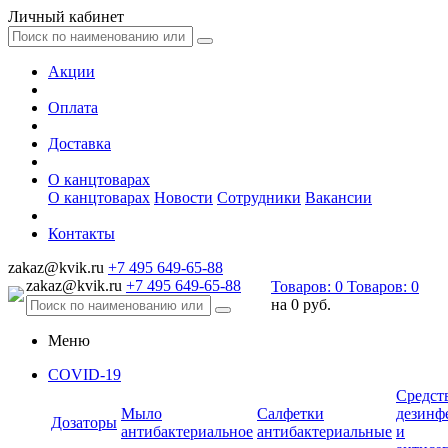
Личный кабинет
Акции
Оплата
Доставка
О канцтоварах
О канцтоварах
Новости
Сотрудники
Вакансии
Контакты
zakaz@kvik.ru
+7 495 649-65-88
zakaz@kvik.ru
+7 495 649-65-88
Товаров:
0
Товаров:
0
на
0 руб.
Меню
COVID-19
Средст
Мыло
Салфетки
дезинф
Дозаторы
антибактериальное
антибактериальные
и