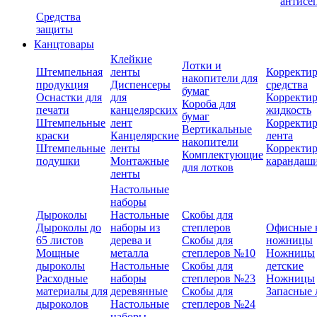
антисе
Средства
защиты
Канцтовары
Клейкие
Лотки и
Штемпельная
ленты
Корректи
накопители для
продукция
Диспенсеры
средства
бумаг
Оснастки для
для
Корректи
Короба для
печати
канцелярских
жидкость
бумаг
Штемпельные
лент
Корректи
Вертикальные
краски
Канцелярские
лента
накопители
Штемпельные
ленты
Корректи
Комплектующие
подушки
Монтажные
карандаш
для лотков
ленты
Настольные
наборы
Дыроколы
Настольные
Скобы для
Дыроколы до
наборы из
степлеров
Офисные 
65 листов
дерева и
Скобы для
ножницы
Мощные
металла
степлеров №10
Ножницы
дыроколы
Настольные
Скобы для
детские
Расходные
наборы
степлеров №23
Ножницы
материалы для
деревянные
Скобы для
Запасные 
дыроколов
Настольные
степлеров №24
наборы