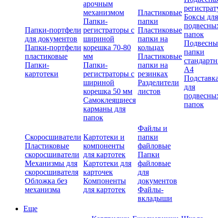
арочным
регистрат
механизмом
Пластиковые
Боксы для
Папки-
папки
подвесны
Папки-портфели
регистраторы с
Пластиковые
папок
для документов
шириной
папки на
Подвесны
Папки-портфели
корешка 70-80
кольцах
папки
пластиковые
мм
Пластиковые
стандарт
Папки-
Папки-
папки на
А4
картотеки
регистраторы с
резинках
Подставк
шириной
Разделители
для
корешка 50 мм
листов
подвесны
Самоклеящиеся
папок
карманы для
папок
Файлы и
Скоросшиватели
Картотеки и
папки
Пластиковые
компоненты
файловые
скоросшиватели
для картотек
Папки
Механизмы для
Картотеки для
файловые
скоросшивателя
карточек
для
Обложка без
Компоненты
документов
механизма
для картотек
Файлы-
вкладыши
Еще