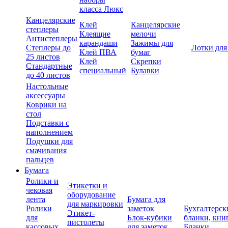
класса Люкс
Канцелярские
Клей
Канцелярские
степлеры
Клеящие
мелочи
Антистеплеры
карандаши
Зажимы для
Степлеры до
Лотки для
Клей ПВА
бумаг
25 листов
Клей
Скрепки
Стандартные
специальный
Булавки
до 40 листов
Настольные
аксессуары
Коврики на
стол
Подставки с
наполнением
Подушки для
смачивания
пальцев
Бумага
Ролики и
Этикетки и
чековая
оборудование
лента
Бумага для
для маркировки
Ролики
заметок
Бухгалтерск
Этикет-
для
Блок-кубики
бланки, кни
пистолеты
кассовых
для заметок
Бланки