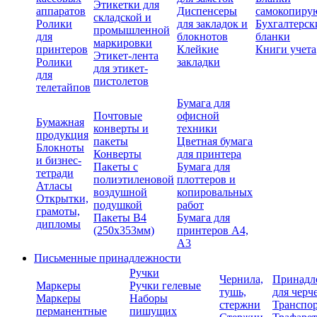
Этикетки для
аппаратов
Диспенсеры
самокопиру
складской и
Ролики
для закладок и
Бухгалтерск
промышленной
для
блокнотов
бланки
маркировки
принтеров
Клейкие
Книги учета
Этикет-лента
Ролики
закладки
для этикет-
для
пистолетов
телетайпов
Бумага для
Почтовые
офисной
Бумажная
конверты и
техники
продукция
пакеты
Цветная бумага
Блокноты
Конверты
для принтера
и бизнес-
Пакеты с
Бумага для
тетради
полиэтиленовой
плоттеров и
Атласы
воздушной
копировальных
Открытки,
подушкой
работ
грамоты,
Пакеты В4
Бумага для
дипломы
(250х353мм)
принтеров А4,
А3
Письменные принадлежности
Ручки
Чернила,
Принадл
Маркеры
Ручки гелевые
тушь,
для черч
Маркеры
Наборы
стержни
Транспо
перманентные
пишущих