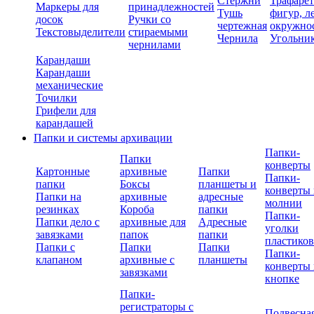
Стержни
Трафаре
Маркеры для
принадлежностей
Тушь
фигур, л
досок
Ручки со
чертежная
окружно
Текстовыделители
стираемыми
Чернила
Угольни
чернилами
Карандаши
Карандаши
механические
Точилки
Грифели для
карандашей
Папки и системы архивации
Папки-
Папки
конверты
Картонные
архивные
Папки
Папки-
папки
Боксы
планшеты и
конверты 
Папки на
архивные
адресные
молнии
резинках
Короба
папки
Папки-
Папки дело с
архивные для
Адресные
уголки
завязками
папок
папки
пластико
Папки с
Папки
Папки
Папки-
клапаном
архивные с
планшеты
конверты 
завязками
кнопке
Папки-
регистраторы с
Подвесна