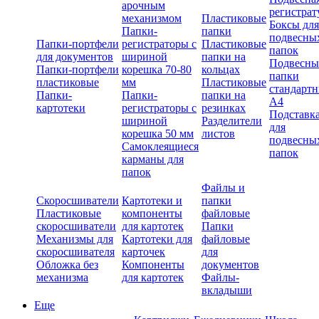
арочным
регистрат
механизмом
Пластиковые
Боксы для
Папки-
папки
подвесны
Папки-портфели
регистраторы с
Пластиковые
папок
для документов
шириной
папки на
Подвесны
Папки-портфели
корешка 70-80
кольцах
папки
пластиковые
мм
Пластиковые
стандарт
Папки-
Папки-
папки на
А4
картотеки
регистраторы с
резинках
Подставк
шириной
Разделители
для
корешка 50 мм
листов
подвесны
Самоклеящиеся
папок
карманы для
папок
Файлы и
Скоросшиватели
Картотеки и
папки
Пластиковые
компоненты
файловые
скоросшиватели
для картотек
Папки
Механизмы для
Картотеки для
файловые
скоросшивателя
карточек
для
Обложка без
Компоненты
документов
механизма
для картотек
Файлы-
вкладыши
Еще