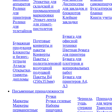
Этикетки для
аппаратов
Диспенсеры
самокопиру
складской и
Ролики
для закладок и
Бухгалтерск
промышленной
для
блокнотов
бланки
маркировки
принтеров
Клейкие
Книги учета
Этикет-лента
Ролики
закладки
для этикет-
для
пистолетов
телетайпов
Бумага для
Почтовые
офисной
Бумажная
конверты и
техники
продукция
пакеты
Цветная бумага
Блокноты
Конверты
для принтера
и бизнес-
Пакеты с
Бумага для
тетради
полиэтиленовой
плоттеров и
Атласы
воздушной
копировальных
Открытки,
подушкой
работ
грамоты,
Пакеты В4
Бумага для
дипломы
(250х353мм)
принтеров А4,
А3
Письменные принадлежности
Ручки
Чернила,
Принадл
Маркеры
Ручки гелевые
тушь,
для черч
Маркеры
Наборы
стержни
Транспо
перманентные
пишущих