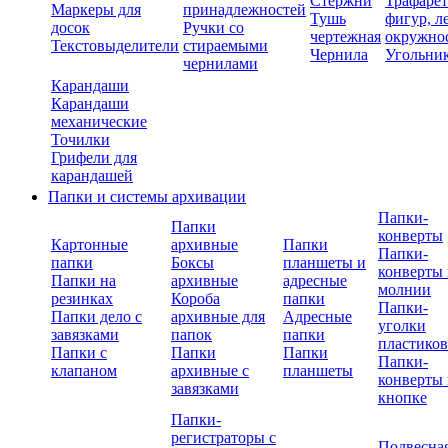
Стержни
Трафаре
Маркеры для
принадлежностей
Тушь
фигур, л
досок
Ручки со
чертежная
окружно
Текстовыделители
стираемыми
Чернила
Угольни
чернилами
Карандаши
Карандаши
механические
Точилки
Грифели для
карандашей
Папки и системы архивации
Папки-
Папки
конверты
Картонные
архивные
Папки
Папки-
папки
Боксы
планшеты и
конверты 
Папки на
архивные
адресные
молнии
резинках
Короба
папки
Папки-
Папки дело с
архивные для
Адресные
уголки
завязками
папок
папки
пластико
Папки с
Папки
Папки
Папки-
клапаном
архивные с
планшеты
конверты 
завязками
кнопке
Папки-
регистраторы с
Подвесна