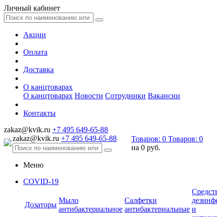
Личный кабинет
Акции
Оплата
Доставка
О канцтоварах
О канцтоварах
Новости
Сотрудники
Вакансии
Контакты
zakaz@kvik.ru
+7 495 649-65-88
zakaz@kvik.ru
+7 495 649-65-88
Товаров:
0
Товаров:
0
на
0 руб.
Меню
COVID-19
Средст
Мыло
Салфетки
дезинф
Дозаторы
антибактериальное
антибактериальные
и