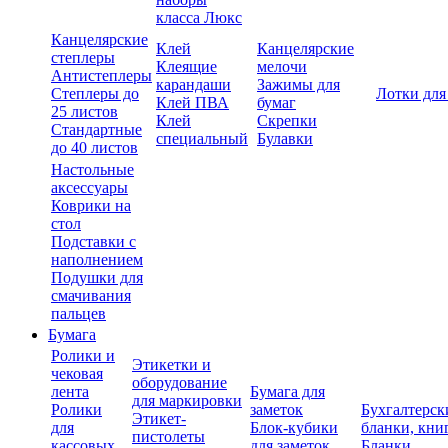
класса Люкс
Канцелярские
Клей
Канцелярские
степлеры
Клеящие
мелочи
Антистеплеры
карандаши
Зажимы для
Степлеры до
Лотки для
Клей ПВА
бумаг
25 листов
Клей
Скрепки
Стандартные
специальный
Булавки
до 40 листов
Настольные
аксессуары
Коврики на
стол
Подставки с
наполнением
Подушки для
смачивания
пальцев
Бумага
Ролики и
Этикетки и
чековая
оборудование
лента
Бумага для
для маркировки
Ролики
заметок
Бухгалтерск
Этикет-
для
Блок-кубики
бланки, кни
пистолеты
кассовых
для заметок
Бланки