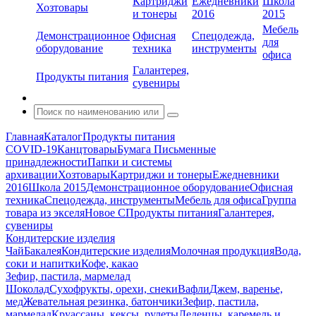
Картриджи
Ежедневники
Школа
Хозтовары
и тонеры
2016
2015
Мебель
Демонстрационное
Офисная
Спецодежда,
для
оборудование
техника
инструменты
офиса
Галантерея,
Продукты питания
сувениры
Главная
Каталог
Продукты питания
COVID-19
Канцтовары
Бумага
Письменные
принадлежности
Папки и системы
архивации
Хозтовары
Картриджи и тонеры
Ежедневники
2016
Школа 2015
Демонстрационное оборудование
Офисная
техника
Спецодежда, инструменты
Мебель для офиса
Группа
товара из экселя
Новое С
Продукты питания
Галантерея,
сувениры
Кондитерские изделия
Чай
Бакалея
Кондитерские изделия
Молочная продукция
Вода,
соки и напитки
Кофе, какао
Зефир, пастила, мармелад
Шоколад
Сухофрукты, орехи, снеки
Вафли
Джем, варенье,
мед
Жевательная резинка, батончики
Зефир, пастила,
мармелад
Круассаны, кексы, рулеты
Леденцы, каремель и