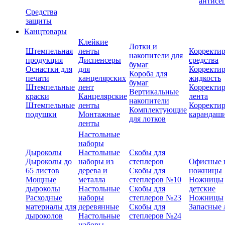
антисе
Средства
защиты
Канцтовары
Клейкие
Лотки и
Штемпельная
ленты
Корректи
накопители для
продукция
Диспенсеры
средства
бумаг
Оснастки для
для
Корректи
Короба для
печати
канцелярских
жидкость
бумаг
Штемпельные
лент
Корректи
Вертикальные
краски
Канцелярские
лента
накопители
Штемпельные
ленты
Корректи
Комплектующие
подушки
Монтажные
карандаш
для лотков
ленты
Настольные
наборы
Дыроколы
Настольные
Скобы для
Дыроколы до
наборы из
степлеров
Офисные 
65 листов
дерева и
Скобы для
ножницы
Мощные
металла
степлеров №10
Ножницы
дыроколы
Настольные
Скобы для
детские
Расходные
наборы
степлеров №23
Ножницы
материалы для
деревянные
Скобы для
Запасные 
дыроколов
Настольные
степлеров №24
наборы