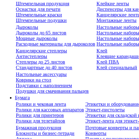
Штемпельная продукция
Клейкие ленты
Оснастки для печати
Диспенсеры для ка
Штемпельные краски
Канцелярские лент
Штемпельные подушки
Монтажные ленты
Дыроколы
Настольные набор
Дыроколы до 65 листов
Настольные наборы 
Мощные дыроколы
Настольные наборы
Расходные материалы для дыроколов
Настольные наборы
Канцелярские степлеры
Клей
Антистеплеры
Клеящие карандаш
Степлеры до 25 листов
Клей ПВА
Стандартные до 40 листов
Клей специальный
Настольные аксессуары
Коврики на стол
Подставки с наполнением
Подушки для смачивания пальцев
Бумага
Ролики и чековая лента
Этикетки и оборудовани
Ролики для кассовых аппаратов
Этикет-пистолеты
Ролики для принтеров
Этикетки для складско
Ролики для телетайпов
Этикет-лента для этикет
Бумажная продукция
Почтовые конверты и па
Блокноты и бизнес-тетради
Конверты
Атласы
Пакеты с полиэтиленов