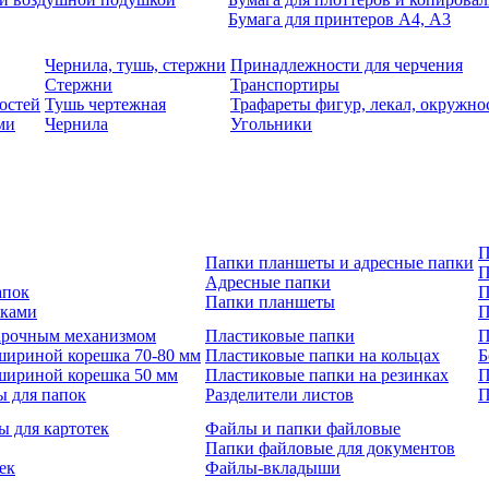
Бумага для принтеров А4, А3
Чернила, тушь, стержни
Принадлежности для черчения
Стержни
Транспортиры
остей
Тушь чертежная
Трафареты фигур, лекал, окружно
ми
Чернила
Угольники
П
Папки планшеты и адресные папки
П
Адресные папки
апок
П
Папки планшеты
зками
П
 арочным механизмом
Пластиковые папки
П
шириной корешка 70-80 мм
Пластиковые папки на кольцах
Б
шириной корешка 50 мм
Пластиковые папки на резинках
П
ы для папок
Разделители листов
П
ы для картотек
Файлы и папки файловые
Папки файловые для документов
ек
Файлы-вкладыши