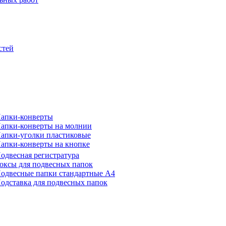
стей
апки-конверты
апки-конверты на молнии
апки-уголки пластиковые
апки-конверты на кнопке
одвесная регистратура
оксы для подвесных папок
одвесные папки стандартные А4
одставка для подвесных папок