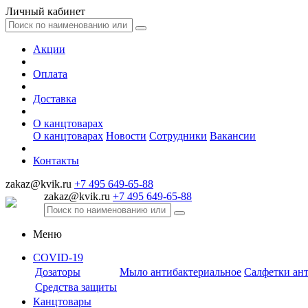
Личный кабинет
Акции
Оплата
Доставка
О канцтоварах
О канцтоварах
Новости
Сотрудники
Вакансии
Контакты
zakaz@kvik.ru
+7 495 649-65-88
zakaz@kvik.ru
+7 495 649-65-88
Меню
COVID-19
Дозаторы
Мыло антибактериальное
Салфетки ан
Средства защиты
Канцтовары