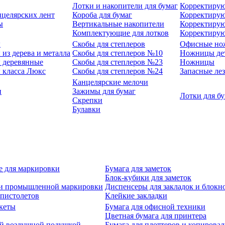
Лотки и накопители для бумаг
Корректирую
нцелярских лент
Короба для бумаг
Корректирую
ы
Вертикальные накопители
Корректирую
Комплектующие для лотков
Корректиру
ы
Скобы для степлеров
Офисные но
из дерева и металла
Скобы для степлеров №10
Ножницы де
 деревянные
Скобы для степлеров №23
Ножницы
 класса Люкс
Скобы для степлеров №24
Запасные ле
Канцелярские мелочи
и
Зажимы для бумаг
Лотки для б
Скрепки
Булавки
е для маркировки
Бумага для заметок
Блок-кубики для заметок
й и промышленной маркировки
Диспенсеры для закладок и блокн
-пистолетов
Клейкие закладки
кеты
Бумага для офисной техники
Цветная бумага для принтера
ой воздушной подушкой
Бумага для плоттеров и копирова