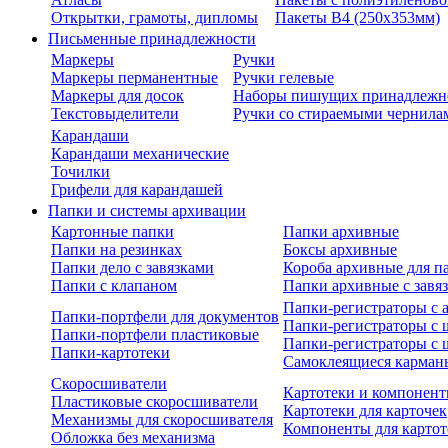
Открытки, грамоты, дипломы
Пакеты В4 (250х353мм)
Письменные принадлежности
Маркеры
Ручки
Маркеры перманентные
Ручки гелевые
Маркеры для досок
Наборы пишущих принадлежн
Текстовыделители
Ручки со стираемыми чернила
Карандаши
Карандаши механические
Точилки
Грифели для карандашей
Папки и системы архивации
Картонные папки
Папки архивные
Папки на резинках
Боксы архивные
Папки дело с завязками
Короба архивные для п
Папки с клапаном
Папки архивные с завя
Папки-регистраторы с
Папки-портфели для документов
Папки-регистраторы с 
Папки-портфели пластиковые
Папки-регистраторы с 
Папки-картотеки
Самоклеящиеся карман
Скоросшиватели
Картотеки и компонент
Пластиковые скоросшиватели
Картотеки для карточек
Механизмы для скоросшивателя
Компоненты для картот
Обложка без механизма