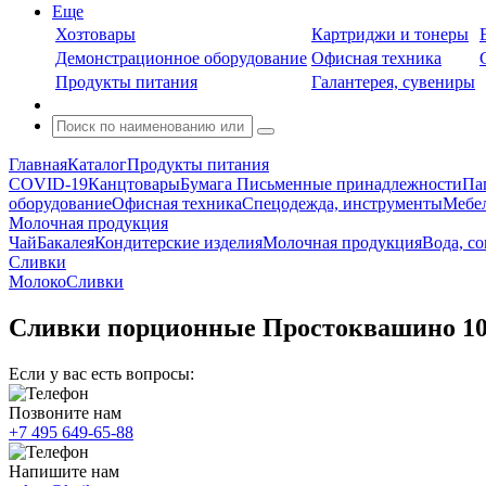
Еще
Хозтовары
Картриджи и тонеры
Демонстрационное оборудование
Офисная техника
Продукты питания
Галантерея, сувениры
Главная
Каталог
Продукты питания
COVID-19
Канцтовары
Бумага
Письменные принадлежности
Па
оборудование
Офисная техника
Спецодежда, инструменты
Мебел
Молочная продукция
Чай
Бакалея
Кондитерские изделия
Молочная продукция
Вода, с
Сливки
Молоко
Сливки
Сливки порционные Простоквашино 10
Если у вас есть вопросы:
Позвоните нам
+7 495 649-65-88
Напишите нам