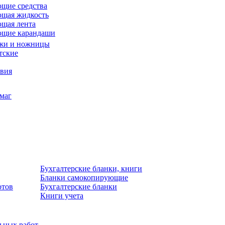
щие средства
щая жидкость
щая лента
ющие карандаши
жи и ножницы
тские
звия
умаг
Бухгалтерские бланки, книги
Бланки самокопирующие
отов
Бухгалтерские бланки
Книги учета
льных работ