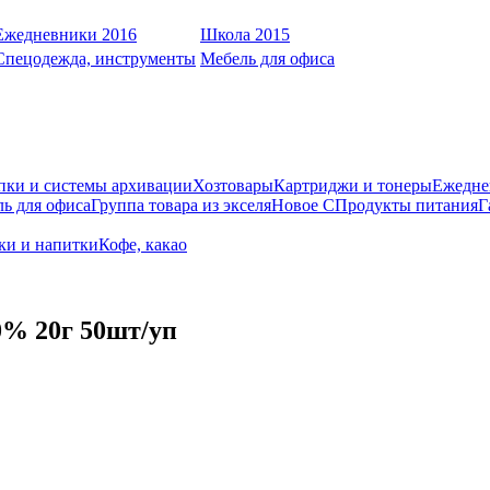
Ежедневники 2016
Школа 2015
Спецодежда, инструменты
Мебель для офиса
пки и системы архивации
Хозтовары
Картриджи и тонеры
Ежедне
ь для офиса
Группа товара из экселя
Новое С
Продукты питания
Г
оки и напитки
Кофе, какао
% 20г 50шт/уп