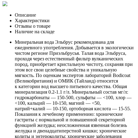
Описание
Характеристики
Отзывы о товаре
Наличие на складе
Минеральная вода Эльбрус рекомендована для
ежедневного употребления. Добывается в экологически
чистом регионе Приэльбрусья. Талая вода Эльбруса,
проходя через естественный фильтр вулканических
пород, приобретает кристальную чистоту, сохраняя при
этом все свои целебные свойства и уникальную
мягкость. По оценкам экспертов лабораторий Bodicoat
(Великобритания) и ОМИК (Тайланд) относится
к категории вод высшего питьевого качества. Общая
минерализация 0.2-1.1 г/л. Минеральный состав мг/л:
гидрокарбонаты — 150-500, сульфаты — <100, хлор —
<100, кальций — 10-150, магний — <50,
натрий+калий — 10-150, ортоборная кислота — 15-55.
Показания к лечебному применению: хронические
гастриты с нормальной и повышенной секреторной
функцией желудка; неосложненная язвенная болезнь
желудка и двенадцатиперстной кишки; хронические
колиты и энтероколиты; хронические заболевания