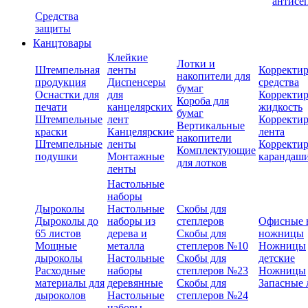
антисе
Средства
защиты
Канцтовары
Клейкие
Лотки и
Штемпельная
ленты
Корректи
накопители для
продукция
Диспенсеры
средства
бумаг
Оснастки для
для
Корректи
Короба для
печати
канцелярских
жидкость
бумаг
Штемпельные
лент
Корректи
Вертикальные
краски
Канцелярские
лента
накопители
Штемпельные
ленты
Корректи
Комплектующие
подушки
Монтажные
карандаш
для лотков
ленты
Настольные
наборы
Дыроколы
Настольные
Скобы для
Дыроколы до
наборы из
степлеров
Офисные 
65 листов
дерева и
Скобы для
ножницы
Мощные
металла
степлеров №10
Ножницы
дыроколы
Настольные
Скобы для
детские
Расходные
наборы
степлеров №23
Ножницы
материалы для
деревянные
Скобы для
Запасные 
дыроколов
Настольные
степлеров №24
наборы