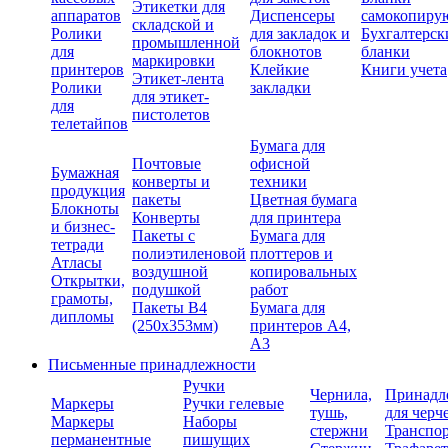
Этикетки для
аппаратов
Диспенсеры
самокопиру
складской и
Ролики
для закладок и
Бухгалтерск
промышленной
для
блокнотов
бланки
маркировки
принтеров
Клейкие
Книги учета
Этикет-лента
Ролики
закладки
для этикет-
для
пистолетов
телетайпов
Бумага для
Почтовые
офисной
Бумажная
конверты и
техники
продукция
пакеты
Цветная бумага
Блокноты
Конверты
для принтера
и бизнес-
Пакеты с
Бумага для
тетради
полиэтиленовой
плоттеров и
Атласы
воздушной
копировальных
Открытки,
подушкой
работ
грамоты,
Пакеты В4
Бумага для
дипломы
(250х353мм)
принтеров А4,
А3
Письменные принадлежности
Ручки
Чернила,
Принадл
Маркеры
Ручки гелевые
тушь,
для черч
Маркеры
Наборы
стержни
Транспо
перманентные
пишущих