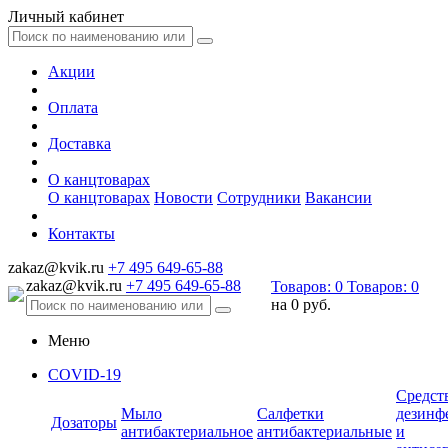
Личный кабинет
Акции
Оплата
Доставка
О канцтоварах
О канцтоварах
Новости
Сотрудники
Вакансии
Контакты
zakaz@kvik.ru
+7 495 649-65-88
zakaz@kvik.ru
+7 495 649-65-88
Товаров:
0
Товаров:
0
на
0 руб.
Меню
COVID-19
Средст
Мыло
Салфетки
дезинф
Дозаторы
антибактериальное
антибактериальные
и