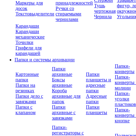
Стержни
Трафаре
Маркеры для
принадлежностей
Тушь
фигур, л
досок
Ручки со
чертежная
окружно
Текстовыделители
стираемыми
Чернила
Угольни
чернилами
Карандаши
Карандаши
механические
Точилки
Грифели для
карандашей
Папки и системы архивации
Папки-
Папки
конверты
Картонные
архивные
Папки
Папки-
папки
Боксы
планшеты и
конверты 
Папки на
архивные
адресные
молнии
резинках
Короба
папки
Папки-
Папки дело с
архивные для
Адресные
уголки
завязками
папок
папки
пластико
Папки с
Папки
Папки
Папки-
клапаном
архивные с
планшеты
конверты 
завязками
кнопке
Папки-
регистраторы с
Подвесна