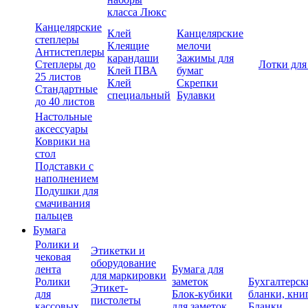
класса Люкс
Канцелярские
Клей
Канцелярские
степлеры
Клеящие
мелочи
Антистеплеры
карандаши
Зажимы для
Степлеры до
Лотки для
Клей ПВА
бумаг
25 листов
Клей
Скрепки
Стандартные
специальный
Булавки
до 40 листов
Настольные
аксессуары
Коврики на
стол
Подставки с
наполнением
Подушки для
смачивания
пальцев
Бумага
Ролики и
Этикетки и
чековая
оборудование
лента
Бумага для
для маркировки
Ролики
заметок
Бухгалтерск
Этикет-
для
Блок-кубики
бланки, кни
пистолеты
кассовых
для заметок
Бланки