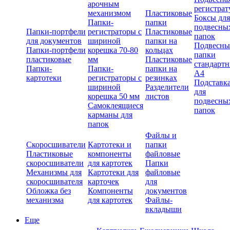
арочным
регистрат
механизмом
Пластиковые
Боксы для
Папки-
папки
подвесны
Папки-портфели
регистраторы с
Пластиковые
папок
для документов
шириной
папки на
Подвесны
Папки-портфели
корешка 70-80
кольцах
папки
пластиковые
мм
Пластиковые
стандарт
Папки-
Папки-
папки на
А4
картотеки
регистраторы с
резинках
Подставк
шириной
Разделители
для
корешка 50 мм
листов
подвесны
Самоклеящиеся
папок
карманы для
папок
Файлы и
Скоросшиватели
Картотеки и
папки
Пластиковые
компоненты
файловые
скоросшиватели
для картотек
Папки
Механизмы для
Картотеки для
файловые
скоросшивателя
карточек
для
Обложка без
Компоненты
документов
механизма
для картотек
Файлы-
вкладыши
Еще