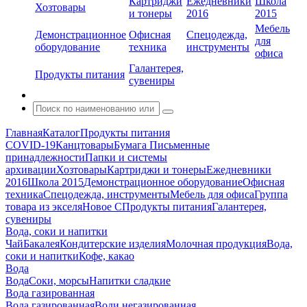
Картриджи
Ежедневники
Школа
Хозтовары
и тонеры
2016
2015
Мебель
Демонстрационное
Офисная
Спецодежда,
для
оборудование
техника
инструменты
офиса
Галантерея,
Продукты питания
сувениры
Главная
Каталог
Продукты питания
COVID-19
Канцтовары
Бумага
Письменные
принадлежности
Папки и системы
архивации
Хозтовары
Картриджи и тонеры
Ежедневники
2016
Школа 2015
Демонстрационное оборудование
Офисная
техника
Спецодежда, инструменты
Мебель для офиса
Группа
товара из экселя
Новое С
Продукты питания
Галантерея,
сувениры
Вода, соки и напитки
Чай
Бакалея
Кондитерские изделия
Молочная продукция
Вода,
соки и напитки
Кофе, какао
Вода
Вода
Соки, морсы
Напитки сладкие
Вода газированная
Вода газированная
Води негазированная