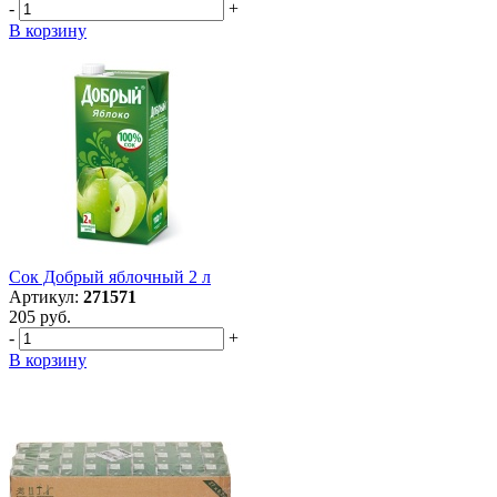
-
+
В корзину
Сок Добрый яблочный 2 л
Артикул:
271571
205 руб.
-
+
В корзину