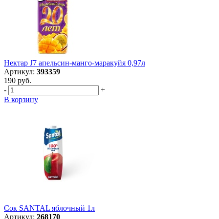
Нектар J7 апельсин-манго-маракуйя 0,97л
Артикул:
393359
190 руб.
-
+
В корзину
Сок SANTAL яблочный 1л
Артикул:
268170