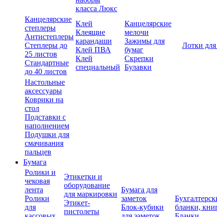
класса Люкс
Канцелярские
Клей
Канцелярские
степлеры
Клеящие
мелочи
Антистеплеры
карандаши
Зажимы для
Степлеры до
Лотки для
Клей ПВА
бумаг
25 листов
Клей
Скрепки
Стандартные
специальный
Булавки
до 40 листов
Настольные
аксессуары
Коврики на
стол
Подставки с
наполнением
Подушки для
смачивания
пальцев
Бумага
Ролики и
Этикетки и
чековая
оборудование
лента
Бумага для
для маркировки
Ролики
заметок
Бухгалтерск
Этикет-
для
Блок-кубики
бланки, кни
пистолеты
кассовых
для заметок
Бланки