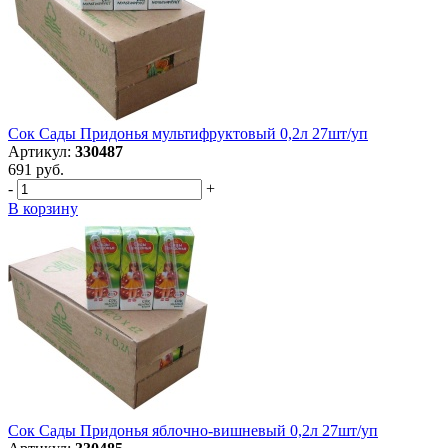
Сок Сады Придонья мультифруктовый 0,2л 27шт/уп
Артикул:
330487
691 руб.
-
+
В корзину
Сок Сады Придонья яблочно-вишневый 0,2л 27шт/уп