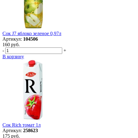
Сок J7 яблоко зеленое 0,97л
Артикул:
104506
160 руб.
-
+
В корзину
Сок Rich томат 1л
Артикул:
258623
175 руб.