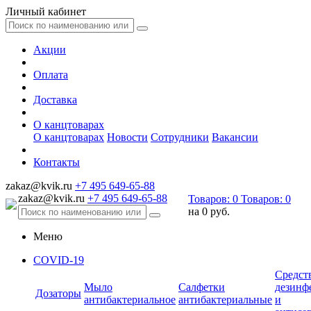
Личный кабинет
Акции
Оплата
Доставка
О канцтоварах
О канцтоварах
Новости
Сотрудники
Вакансии
Контакты
zakaz@kvik.ru
+7 495 649-65-88
zakaz@kvik.ru
+7 495 649-65-88
Товаров:
0
Товаров:
0
на
0 руб.
Меню
COVID-19
Средст
Мыло
Салфетки
дезинф
Дозаторы
антибактериальное
антибактериальные
и