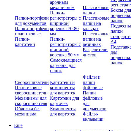
арочным
регистрат
механизмом
Пластиковые
Боксы для
Папки-
папки
подвесны
Папки-портфели
регистраторы с
Пластиковые
папок
для документов
шириной
папки на
Подвесны
Папки-портфели
корешка 70-80
кольцах
папки
пластиковые
мм
Пластиковые
стандарт
Папки-
Папки-
папки на
А4
картотеки
регистраторы с
резинках
Подставк
шириной
Разделители
для
корешка 50 мм
листов
подвесны
Самоклеящиеся
папок
карманы для
папок
Файлы и
Скоросшиватели
Картотеки и
папки
Пластиковые
компоненты
файловые
скоросшиватели
для картотек
Папки
Механизмы для
Картотеки для
файловые
скоросшивателя
карточек
для
Обложка без
Компоненты
документов
механизма
для картотек
Файлы-
вкладыши
Еще