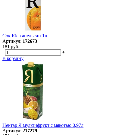
Сок Rich апельсин 1л
Артикул:
172673
181 руб.
-
+
В корзину
Нектар Я мультифрукт с мякотью 0,97л
Артикул:
217279