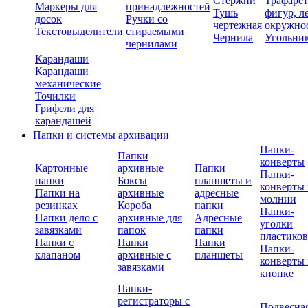
Стержни
Трафаре
Маркеры для
принадлежностей
Тушь
фигур, л
досок
Ручки со
чертежная
окружно
Текстовыделители
стираемыми
Чернила
Угольни
чернилами
Карандаши
Карандаши
механические
Точилки
Грифели для
карандашей
Папки и системы архивации
Папки-
Папки
конверты
Картонные
архивные
Папки
Папки-
папки
Боксы
планшеты и
конверты 
Папки на
архивные
адресные
молнии
резинках
Короба
папки
Папки-
Папки дело с
архивные для
Адресные
уголки
завязками
папок
папки
пластико
Папки с
Папки
Папки
Папки-
клапаном
архивные с
планшеты
конверты 
завязками
кнопке
Папки-
регистраторы с
Подвесна