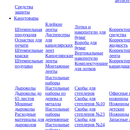
антисе
Средства
защиты
Канцтовары
Клейкие
Лотки и
Штемпельная
ленты
Корректи
накопители для
продукция
Диспенсеры
средства
бумаг
Оснастки для
для
Корректи
Короба для
печати
канцелярских
жидкость
бумаг
Штемпельные
лент
Корректи
Вертикальные
краски
Канцелярские
лента
накопители
Штемпельные
ленты
Корректи
Комплектующие
подушки
Монтажные
карандаш
для лотков
ленты
Настольные
наборы
Дыроколы
Настольные
Скобы для
Дыроколы до
наборы из
степлеров
Офисные 
65 листов
дерева и
Скобы для
ножницы
Мощные
металла
степлеров №10
Ножницы
дыроколы
Настольные
Скобы для
детские
Расходные
наборы
степлеров №23
Ножницы
материалы для
деревянные
Скобы для
Запасные 
дыроколов
Настольные
степлеров №24
наборы