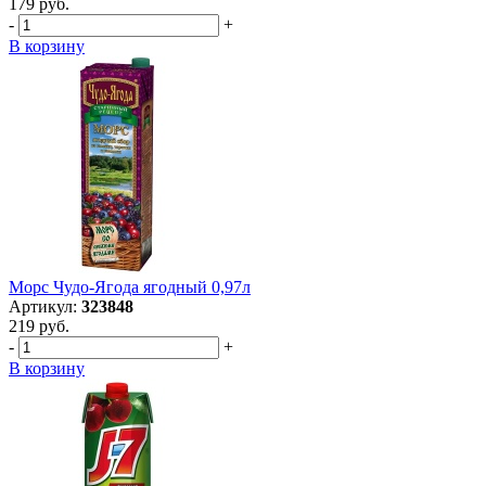
179 руб.
-
+
В корзину
Морс Чудо-Ягода ягодный 0,97л
Артикул:
323848
219 руб.
-
+
В корзину