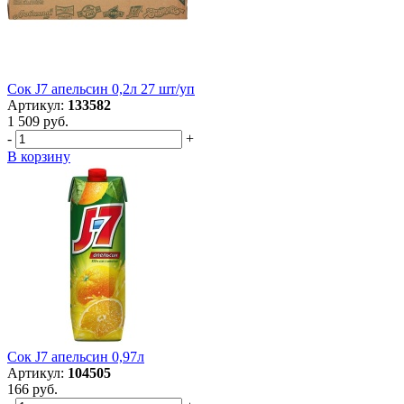
Сок J7 апельсин 0,2л 27 шт/уп
Артикул:
133582
1 509 руб.
-
+
В корзину
Сок J7 апельсин 0,97л
Артикул:
104505
166 руб.