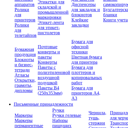
Этикетки для
аппаратов
Диспенсеры
самокопиру
складской и
Ролики
для закладок и
Бухгалтерск
промышленной
для
блокнотов
бланки
маркировки
принтеров
Клейкие
Книги учета
Этикет-лента
Ролики
закладки
для этикет-
для
пистолетов
телетайпов
Бумага для
Почтовые
офисной
Бумажная
конверты и
техники
продукция
пакеты
Цветная бумага
Блокноты
Конверты
для принтера
и бизнес-
Пакеты с
Бумага для
тетради
полиэтиленовой
плоттеров и
Атласы
воздушной
копировальных
Открытки,
подушкой
работ
грамоты,
Пакеты В4
Бумага для
дипломы
(250х353мм)
принтеров А4,
А3
Письменные принадлежности
Ручки
Чернила,
Принадл
Маркеры
Ручки гелевые
тушь,
для черч
Маркеры
Наборы
стержни
Транспо
перманентные
пишущих