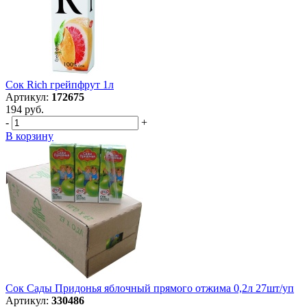
Сок Rich грейпфрут 1л
Артикул:
172675
194 руб.
-
+
В корзину
Сок Сады Придонья яблочный прямого отжима 0,2л 27шт/уп
Артикул:
330486