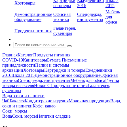
Картриджи
Ежедневники
Школа
Хозтовары
и тонеры
2016
2015
Мебель
Демонстрационное
Офисная
Спецодежда,
для
оборудование
техника
инструменты
офиса
Галантерея,
Продукты питания
сувениры
Главная
Каталог
Продукты питания
COVID-19
Канцтовары
Бумага
Письменные
принадлежности
Папки и системы
архивации
Хозтовары
Картриджи и тонеры
Ежедневники
2016
Школа 2015
Демонстрационное оборудование
Офисная
техника
Спецодежда, инструменты
Мебель для офиса
Группа
товара из экселя
Новое С
Продукты питания
Галантерея,
сувениры
Вода, соки и напитки
Чай
Бакалея
Кондитерские изделия
Молочная продукция
Вода,
соки и напитки
Кофе, какао
Соки, морсы
Вода
Соки, морсы
Напитки сладкие