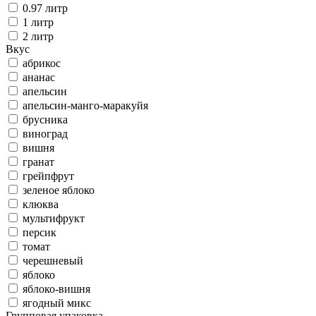
0.97 литр
1 литр
2 литр
Вкус
абрикос
ананас
апельсин
апельсин-манго-маракуйя
брусника
виноград
вишня
гранат
грейпфрут
зеленое яблоко
клюква
мультифрукт
персик
томат
черешневый
яблоко
яблоко-вишня
ягодный микс
Групповая упаковка