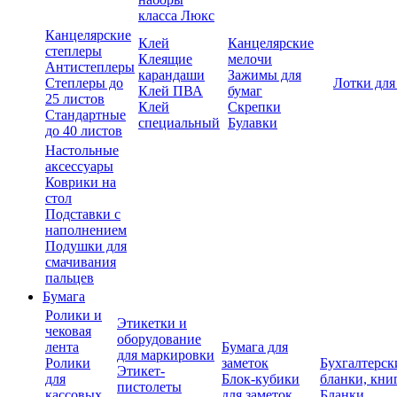
класса Люкс
Канцелярские
Клей
Канцелярские
степлеры
Клеящие
мелочи
Антистеплеры
карандаши
Зажимы для
Степлеры до
Лотки для
Клей ПВА
бумаг
25 листов
Клей
Скрепки
Стандартные
специальный
Булавки
до 40 листов
Настольные
аксессуары
Коврики на
стол
Подставки с
наполнением
Подушки для
смачивания
пальцев
Бумага
Ролики и
Этикетки и
чековая
оборудование
лента
Бумага для
для маркировки
Ролики
заметок
Бухгалтерск
Этикет-
для
Блок-кубики
бланки, кни
пистолеты
кассовых
для заметок
Бланки