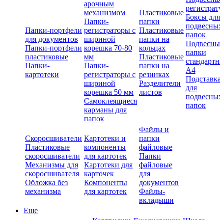
арочным
регистрат
механизмом
Пластиковые
Боксы для
Папки-
папки
подвесны
Папки-портфели
регистраторы с
Пластиковые
папок
для документов
шириной
папки на
Подвесны
Папки-портфели
корешка 70-80
кольцах
папки
пластиковые
мм
Пластиковые
стандарт
Папки-
Папки-
папки на
А4
картотеки
регистраторы с
резинках
Подставк
шириной
Разделители
для
корешка 50 мм
листов
подвесны
Самоклеящиеся
папок
карманы для
папок
Файлы и
Скоросшиватели
Картотеки и
папки
Пластиковые
компоненты
файловые
скоросшиватели
для картотек
Папки
Механизмы для
Картотеки для
файловые
скоросшивателя
карточек
для
Обложка без
Компоненты
документов
механизма
для картотек
Файлы-
вкладыши
Еще