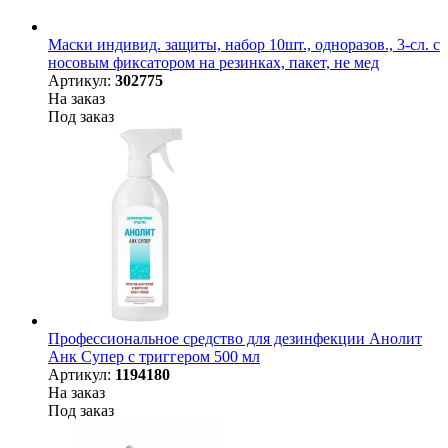
Маски индивид. защиты, набор 10шт., одноразов., 3-сл. с
носовым фиксатором на резинках, пакет, не мед
Артикул:
302775
На заказ
Под заказ
Профессиональное средство для дезинфекции Анолит
Анк Супер с триггером 500 мл
Артикул:
1194180
На заказ
Под заказ