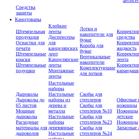
антисе
Средства
защиты
Канцтовары
Клейкие
Лотки и
Штемпельная
ленты
Корректи
накопители для
продукция
Диспенсеры
средства
бумаг
Оснастки для
для
Корректи
Короба для
печати
канцелярских
жидкость
бумаг
Штемпельные
лент
Корректи
Вертикальные
краски
Канцелярские
лента
накопители
Штемпельные
ленты
Корректи
Комплектующие
подушки
Монтажные
карандаш
для лотков
ленты
Настольные
наборы
Дыроколы
Настольные
Скобы для
Дыроколы до
наборы из
степлеров
Офисные 
65 листов
дерева и
Скобы для
ножницы
Мощные
металла
степлеров №10
Ножницы
дыроколы
Настольные
Скобы для
детские
Расходные
наборы
степлеров №23
Ножницы
материалы для
деревянные
Скобы для
Запасные 
дыроколов
Настольные
степлеров №24
наборы