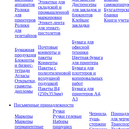
Этикетки для
аппаратов
Диспенсеры
самокопиру
складской и
Ролики
для закладок и
Бухгалтерск
промышленной
для
блокнотов
бланки
маркировки
принтеров
Клейкие
Книги учета
Этикет-лента
Ролики
закладки
для этикет-
для
пистолетов
телетайпов
Бумага для
Почтовые
офисной
Бумажная
конверты и
техники
продукция
пакеты
Цветная бумага
Блокноты
Конверты
для принтера
и бизнес-
Пакеты с
Бумага для
тетради
полиэтиленовой
плоттеров и
Атласы
воздушной
копировальных
Открытки,
подушкой
работ
грамоты,
Пакеты В4
Бумага для
дипломы
(250х353мм)
принтеров А4,
А3
Письменные принадлежности
Ручки
Чернила,
Принадл
Маркеры
Ручки гелевые
тушь,
для черч
Маркеры
Наборы
стержни
Транспо
перманентные
пишущих