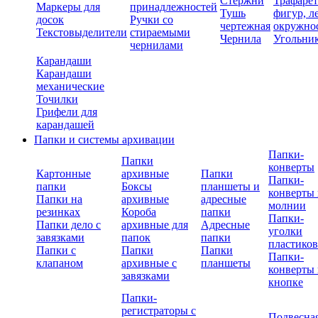
Стержни
Трафаре
Маркеры для
принадлежностей
Тушь
фигур, л
досок
Ручки со
чертежная
окружно
Текстовыделители
стираемыми
Чернила
Угольни
чернилами
Карандаши
Карандаши
механические
Точилки
Грифели для
карандашей
Папки и системы архивации
Папки-
Папки
конверты
Картонные
архивные
Папки
Папки-
папки
Боксы
планшеты и
конверты 
Папки на
архивные
адресные
молнии
резинках
Короба
папки
Папки-
Папки дело с
архивные для
Адресные
уголки
завязками
папок
папки
пластико
Папки с
Папки
Папки
Папки-
клапаном
архивные с
планшеты
конверты 
завязками
кнопке
Папки-
регистраторы с
Подвесна