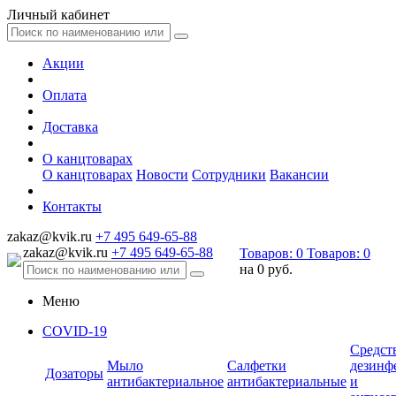
Личный кабинет
Акции
Оплата
Доставка
О канцтоварах
О канцтоварах
Новости
Сотрудники
Вакансии
Контакты
zakaz@kvik.ru
+7 495 649-65-88
zakaz@kvik.ru
+7 495 649-65-88
Товаров:
0
Товаров:
0
на
0 руб.
Меню
COVID-19
Средст
Мыло
Салфетки
дезинф
Дозаторы
антибактериальное
антибактериальные
и