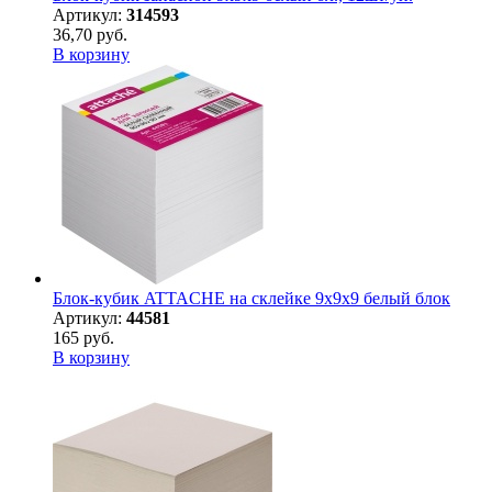
Артикул:
314593
36,70 руб.
В корзину
Блок-кубик ATTACHE на склейке 9х9х9 белый блок
Артикул:
44581
165 руб.
В корзину