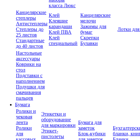
класса Люкс
Канцелярские
Клей
Канцелярские
степлеры
Клеящие
мелочи
Антистеплеры
карандаши
Зажимы для
Степлеры до
Лотки для
Клей ПВА
бумаг
25 листов
Клей
Скрепки
Стандартные
специальный
Булавки
до 40 листов
Настольные
аксессуары
Коврики на
стол
Подставки с
наполнением
Подушки для
смачивания
пальцев
Бумага
Ролики и
Этикетки и
чековая
оборудование
лента
Бумага для
для маркировки
Ролики
заметок
Бухгалтерск
Этикет-
для
Блок-кубики
бланки, кни
пистолеты
кассовых
для заметок
Бланки