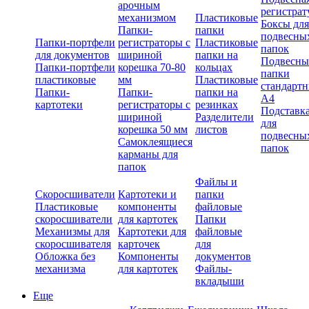
арочным
регистрат
механизмом
Пластиковые
Боксы для
Папки-
папки
подвесны
Папки-портфели
регистраторы с
Пластиковые
папок
для документов
шириной
папки на
Подвесны
Папки-портфели
корешка 70-80
кольцах
папки
пластиковые
мм
Пластиковые
стандарт
Папки-
Папки-
папки на
А4
картотеки
регистраторы с
резинках
Подставк
шириной
Разделители
для
корешка 50 мм
листов
подвесны
Самоклеящиеся
папок
карманы для
папок
Файлы и
Скоросшиватели
Картотеки и
папки
Пластиковые
компоненты
файловые
скоросшиватели
для картотек
Папки
Механизмы для
Картотеки для
файловые
скоросшивателя
карточек
для
Обложка без
Компоненты
документов
механизма
для картотек
Файлы-
вкладыши
Еще