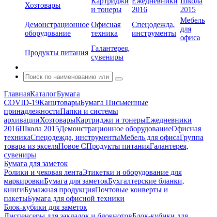
Картриджи
Ежедневники
Школа
Хозтовары
и тонеры
2016
2015
Мебель
Демонстрационное
Офисная
Спецодежда,
для
оборудование
техника
инструменты
офиса
Галантерея,
Продукты питания
сувениры
Главная
Каталог
Бумага
COVID-19
Канцтовары
Бумага
Письменные
принадлежности
Папки и системы
архивации
Хозтовары
Картриджи и тонеры
Ежедневники
2016
Школа 2015
Демонстрационное оборудование
Офисная
техника
Спецодежда, инструменты
Мебель для офиса
Группа
товара из экселя
Новое С
Продукты питания
Галантерея,
сувениры
Бумага для заметок
Ролики и чековая лента
Этикетки и оборудование для
маркировки
Бумага для заметок
Бухгалтерские бланки,
книги
Бумажная продукция
Почтовые конверты и
пакеты
Бумага для офисной техники
Блок-кубики для заметок
Диспенсеры для закладок и блокнотов
Блок-кубики для