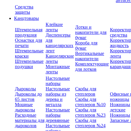
антисе
Средства
защиты
Канцтовары
Клейкие
Лотки и
Штемпельная
ленты
Корректи
накопители для
продукция
Диспенсеры
средства
бумаг
Оснастки для
для
Корректи
Короба для
печати
канцелярских
жидкость
бумаг
Штемпельные
лент
Корректи
Вертикальные
краски
Канцелярские
лента
накопители
Штемпельные
ленты
Корректи
Комплектующие
подушки
Монтажные
карандаш
для лотков
ленты
Настольные
наборы
Дыроколы
Настольные
Скобы для
Дыроколы до
наборы из
степлеров
Офисные 
65 листов
дерева и
Скобы для
ножницы
Мощные
металла
степлеров №10
Ножницы
дыроколы
Настольные
Скобы для
детские
Расходные
наборы
степлеров №23
Ножницы
материалы для
деревянные
Скобы для
Запасные 
дыроколов
Настольные
степлеров №24
наборы