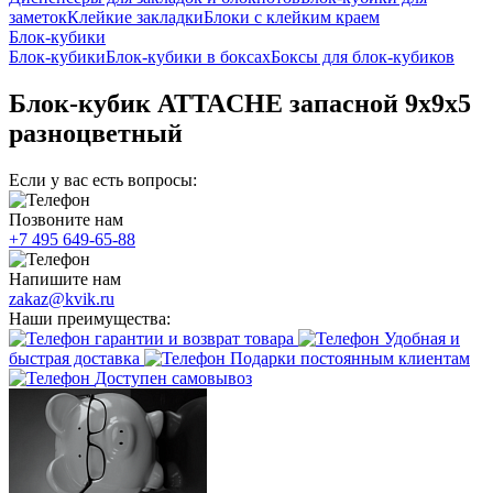
заметок
Клейкие закладки
Блоки с клейким краем
Блок-кубики
Блок-кубики
Блок-кубики в боксах
Боксы для блок-кубиков
Блок-кубик ATTACHE запасной 9х9х5
разноцветный
Если у вас есть вопросы:
Позвоните нам
+7 495 649-65-88
Напишите нам
zakaz@kvik.ru
Наши преимущества:
гарантии и возврат товара
Удобная и
быстрая доставка
Подарки постоянным клиентам
Доступен самовывоз