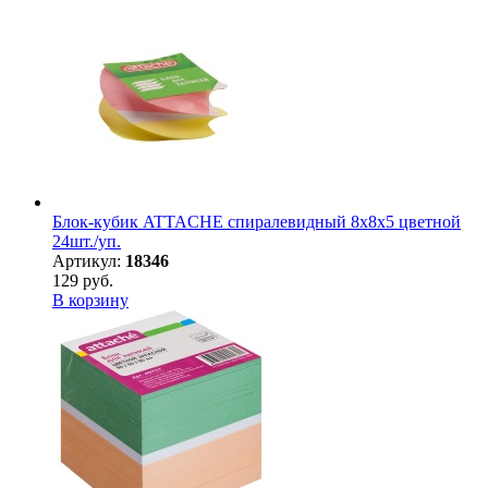
Блок-кубик ATTACHE спиралевидный 8х8х5 цветной
24шт./уп.
Артикул:
18346
129 руб.
В корзину