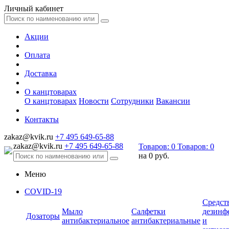
Личный кабинет
Акции
Оплата
Доставка
О канцтоварах
О канцтоварах
Новости
Сотрудники
Вакансии
Контакты
zakaz@kvik.ru
+7 495 649-65-88
zakaz@kvik.ru
+7 495 649-65-88
Товаров:
0
Товаров:
0
на
0 руб.
Меню
COVID-19
Средст
Мыло
Салфетки
дезинф
Дозаторы
антибактериальное
антибактериальные
и