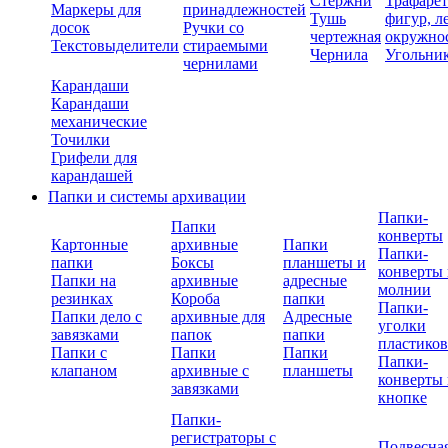
Стержни
Трафаре
Маркеры для
принадлежностей
Тушь
фигур, л
досок
Ручки со
чертежная
окружно
Текстовыделители
стираемыми
Чернила
Угольни
чернилами
Карандаши
Карандаши
механические
Точилки
Грифели для
карандашей
Папки и системы архивации
Папки-
Папки
конверты
Картонные
архивные
Папки
Папки-
папки
Боксы
планшеты и
конверты 
Папки на
архивные
адресные
молнии
резинках
Короба
папки
Папки-
Папки дело с
архивные для
Адресные
уголки
завязками
папок
папки
пластико
Папки с
Папки
Папки
Папки-
клапаном
архивные с
планшеты
конверты 
завязками
кнопке
Папки-
регистраторы с
Подвесна