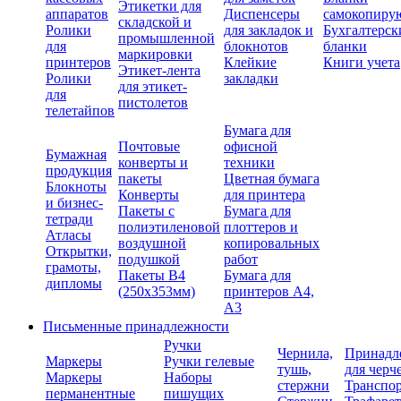
Этикетки для
аппаратов
Диспенсеры
самокопиру
складской и
Ролики
для закладок и
Бухгалтерск
промышленной
для
блокнотов
бланки
маркировки
принтеров
Клейкие
Книги учета
Этикет-лента
Ролики
закладки
для этикет-
для
пистолетов
телетайпов
Бумага для
Почтовые
офисной
Бумажная
конверты и
техники
продукция
пакеты
Цветная бумага
Блокноты
Конверты
для принтера
и бизнес-
Пакеты с
Бумага для
тетради
полиэтиленовой
плоттеров и
Атласы
воздушной
копировальных
Открытки,
подушкой
работ
грамоты,
Пакеты В4
Бумага для
дипломы
(250х353мм)
принтеров А4,
А3
Письменные принадлежности
Ручки
Чернила,
Принадл
Маркеры
Ручки гелевые
тушь,
для черч
Маркеры
Наборы
стержни
Транспо
перманентные
пишущих