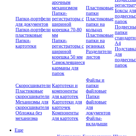
арочным
регистрат
механизмом
Пластиковые
Боксы для
Папки-
папки
подвесны
Папки-портфели
регистраторы с
Пластиковые
папок
для документов
шириной
папки на
Подвесны
Папки-портфели
корешка 70-80
кольцах
папки
пластиковые
мм
Пластиковые
стандарт
Папки-
Папки-
папки на
А4
картотеки
регистраторы с
резинках
Подставк
шириной
Разделители
для
корешка 50 мм
листов
подвесны
Самоклеящиеся
папок
карманы для
папок
Файлы и
Скоросшиватели
Картотеки и
папки
Пластиковые
компоненты
файловые
скоросшиватели
для картотек
Папки
Механизмы для
Картотеки для
файловые
скоросшивателя
карточек
для
Обложка без
Компоненты
документов
механизма
для картотек
Файлы-
вкладыши
Еще