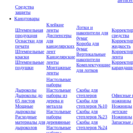
антисе
Средства
защиты
Канцтовары
Клейкие
Лотки и
Штемпельная
ленты
Корректи
накопители для
продукция
Диспенсеры
средства
бумаг
Оснастки для
для
Корректи
Короба для
печати
канцелярских
жидкость
бумаг
Штемпельные
лент
Корректи
Вертикальные
краски
Канцелярские
лента
накопители
Штемпельные
ленты
Корректи
Комплектующие
подушки
Монтажные
карандаш
для лотков
ленты
Настольные
наборы
Дыроколы
Настольные
Скобы для
Дыроколы до
наборы из
степлеров
Офисные 
65 листов
дерева и
Скобы для
ножницы
Мощные
металла
степлеров №10
Ножницы
дыроколы
Настольные
Скобы для
детские
Расходные
наборы
степлеров №23
Ножницы
материалы для
деревянные
Скобы для
Запасные 
дыроколов
Настольные
степлеров №24
наборы