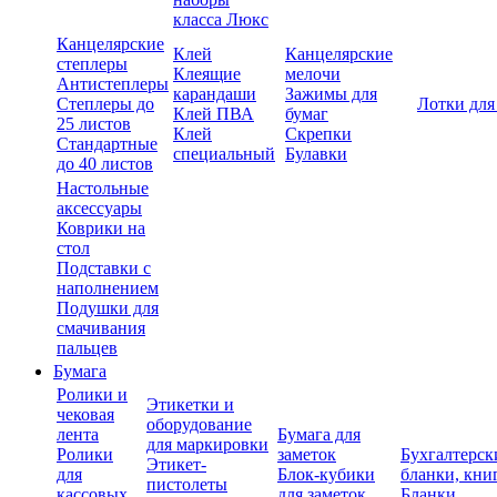
класса Люкс
Канцелярские
Клей
Канцелярские
степлеры
Клеящие
мелочи
Антистеплеры
карандаши
Зажимы для
Степлеры до
Лотки для
Клей ПВА
бумаг
25 листов
Клей
Скрепки
Стандартные
специальный
Булавки
до 40 листов
Настольные
аксессуары
Коврики на
стол
Подставки с
наполнением
Подушки для
смачивания
пальцев
Бумага
Ролики и
Этикетки и
чековая
оборудование
лента
Бумага для
для маркировки
Ролики
заметок
Бухгалтерск
Этикет-
для
Блок-кубики
бланки, кни
пистолеты
кассовых
для заметок
Бланки