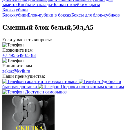
заметок
Клейкие закладки
Блоки с клейким краем
Блок-кубики
Блок-кубики
Блок-кубики в боксах
Боксы для блок-кубиков
Сменный блок белый,50л,А5
Если у вас есть вопросы:
Позвоните нам
+7 495 649-65-88
Напишите нам
zakaz@kvik.ru
Наши преимущества:
гарантии и возврат товара
Удобная и
быстрая доставка
Подарки постоянным клиентам
Доступен самовывоз