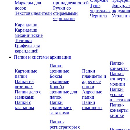
Стержни
Трафаре
Маркеры для
принадлежностей
Тушь
фигур, л
досок
Ручки со
чертежная
окружно
Текстовыделители
стираемыми
Чернила
Угольни
чернилами
Карандаши
Карандаши
механические
Точилки
Грифели для
карандашей
Папки и системы архивации
Папки-
Папки
конверты
Картонные
архивные
Папки
Папки-
папки
Боксы
планшеты и
конверты 
Папки на
архивные
адресные
молнии
резинках
Короба
папки
Папки-
Папки дело с
архивные для
Адресные
уголки
завязками
папок
папки
пластико
Папки с
Папки
Папки
Папки-
клапаном
архивные с
планшеты
конверты 
завязками
кнопке
Папки-
регистраторы с
Подвесна