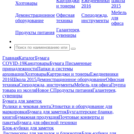
Картриджи
Ежедневники
Школа
Хозтовары
и тонеры
2016
2015
Мебель
Демонстрационное
Офисная
Спецодежда,
для
оборудование
техника
инструменты
офиса
Галантерея,
Продукты питания
сувениры
Главная
Каталог
Бумага
COVID-19
Канцтовары
Бумага
Письменные
принадлежности
Папки и системы
архивации
Хозтовары
Картриджи и тонеры
Ежедневники
2016
Школа 2015
Демонстрационное оборудование
Офисная
техника
Спецодежда, инструменты
Мебель для офиса
Группа
товара из экселя
Новое С
Продукты питания
Галантерея,
сувениры
Бумага для заметок
Ролики и чековая лента
Этикетки и оборудование для
маркировки
Бумага для заметок
Бухгалтерские бланки,
книги
Бумажная продукция
Почтовые конверты и
пакеты
Бумага для офисной техники
Блок-кубики для заметок
Диспенсеры для закладок и блокнотов
Блок-кубики для