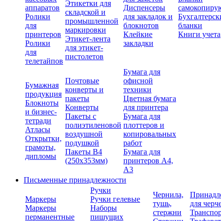
Этикетки для
аппаратов
Диспенсеры
самокопиру
складской и
Ролики
для закладок и
Бухгалтерск
промышленной
для
блокнотов
бланки
маркировки
принтеров
Клейкие
Книги учета
Этикет-лента
Ролики
закладки
для этикет-
для
пистолетов
телетайпов
Бумага для
Почтовые
офисной
Бумажная
конверты и
техники
продукция
пакеты
Цветная бумага
Блокноты
Конверты
для принтера
и бизнес-
Пакеты с
Бумага для
тетради
полиэтиленовой
плоттеров и
Атласы
воздушной
копировальных
Открытки,
подушкой
работ
грамоты,
Пакеты В4
Бумага для
дипломы
(250х353мм)
принтеров А4,
А3
Письменные принадлежности
Ручки
Чернила,
Принадл
Маркеры
Ручки гелевые
тушь,
для черч
Маркеры
Наборы
стержни
Транспо
перманентные
пишущих