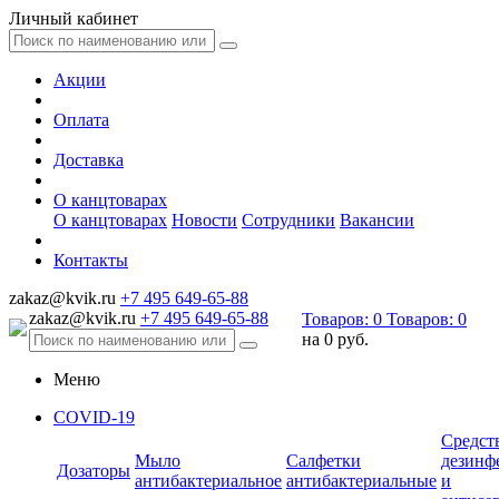
Личный кабинет
Акции
Оплата
Доставка
О канцтоварах
О канцтоварах
Новости
Сотрудники
Вакансии
Контакты
zakaz@kvik.ru
+7 495 649-65-88
zakaz@kvik.ru
+7 495 649-65-88
Товаров:
0
Товаров:
0
на
0 руб.
Меню
COVID-19
Средст
Мыло
Салфетки
дезинф
Дозаторы
антибактериальное
антибактериальные
и