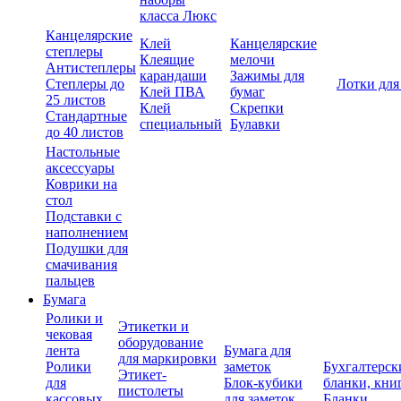
класса Люкс
Канцелярские
Клей
Канцелярские
степлеры
Клеящие
мелочи
Антистеплеры
карандаши
Зажимы для
Степлеры до
Лотки для
Клей ПВА
бумаг
25 листов
Клей
Скрепки
Стандартные
специальный
Булавки
до 40 листов
Настольные
аксессуары
Коврики на
стол
Подставки с
наполнением
Подушки для
смачивания
пальцев
Бумага
Ролики и
Этикетки и
чековая
оборудование
лента
Бумага для
для маркировки
Ролики
заметок
Бухгалтерск
Этикет-
для
Блок-кубики
бланки, кни
пистолеты
кассовых
для заметок
Бланки