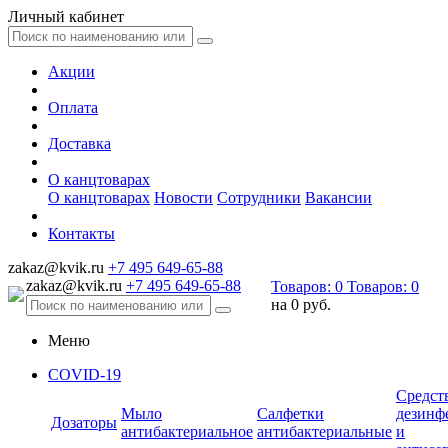
Личный кабинет
Акции
Оплата
Доставка
О канцтоварах
О канцтоварах
Новости
Сотрудники
Вакансии
Контакты
zakaz@kvik.ru
+7 495 649-65-88
zakaz@kvik.ru
+7 495 649-65-88
Товаров:
0
Товаров:
0
на
0 руб.
Меню
COVID-19
Средст
Мыло
Салфетки
дезинф
Дозаторы
антибактериальное
антибактериальные
и