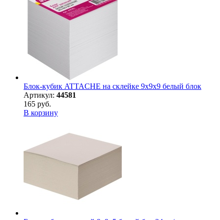
Блок-кубик ATTACHE на склейке 9х9х9 белый блок
Артикул:
44581
165 руб.
В корзину