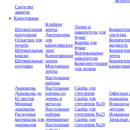
антисе
Средства
защиты
Канцтовары
Клейкие
Лотки и
Штемпельная
ленты
Корректи
накопители для
продукция
Диспенсеры
средства
бумаг
Оснастки для
для
Корректи
Короба для
печати
канцелярских
жидкость
бумаг
Штемпельные
лент
Корректи
Вертикальные
краски
Канцелярские
лента
накопители
Штемпельные
ленты
Корректи
Комплектующие
подушки
Монтажные
карандаш
для лотков
ленты
Настольные
наборы
Дыроколы
Настольные
Скобы для
Дыроколы до
наборы из
степлеров
Офисные 
65 листов
дерева и
Скобы для
ножницы
Мощные
металла
степлеров №10
Ножницы
дыроколы
Настольные
Скобы для
детские
Расходные
наборы
степлеров №23
Ножницы
материалы для
деревянные
Скобы для
Запасные 
дыроколов
Настольные
степлеров №24
наборы