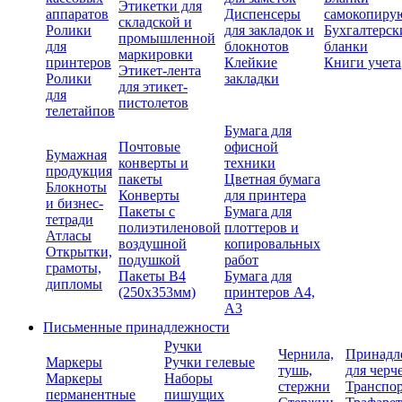
Этикетки для
аппаратов
Диспенсеры
самокопиру
складской и
Ролики
для закладок и
Бухгалтерск
промышленной
для
блокнотов
бланки
маркировки
принтеров
Клейкие
Книги учета
Этикет-лента
Ролики
закладки
для этикет-
для
пистолетов
телетайпов
Бумага для
Почтовые
офисной
Бумажная
конверты и
техники
продукция
пакеты
Цветная бумага
Блокноты
Конверты
для принтера
и бизнес-
Пакеты с
Бумага для
тетради
полиэтиленовой
плоттеров и
Атласы
воздушной
копировальных
Открытки,
подушкой
работ
грамоты,
Пакеты В4
Бумага для
дипломы
(250х353мм)
принтеров А4,
А3
Письменные принадлежности
Ручки
Чернила,
Принадл
Маркеры
Ручки гелевые
тушь,
для черч
Маркеры
Наборы
стержни
Транспо
перманентные
пишущих