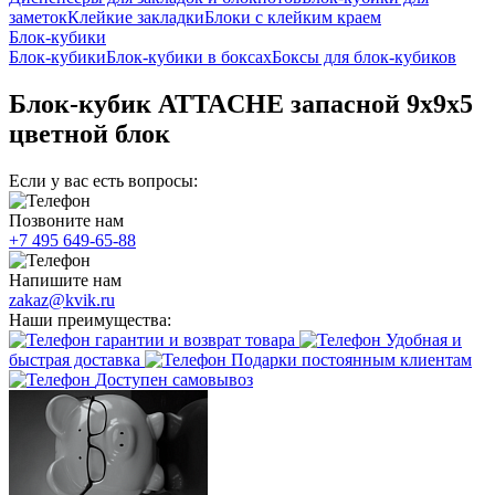
заметок
Клейкие закладки
Блоки с клейким краем
Блок-кубики
Блок-кубики
Блок-кубики в боксах
Боксы для блок-кубиков
Блок-кубик ATTACHE запасной 9х9х5
цветной блок
Если у вас есть вопросы:
Позвоните нам
+7 495 649-65-88
Напишите нам
zakaz@kvik.ru
Наши преимущества:
гарантии и возврат товара
Удобная и
быстрая доставка
Подарки постоянным клиентам
Доступен самовывоз