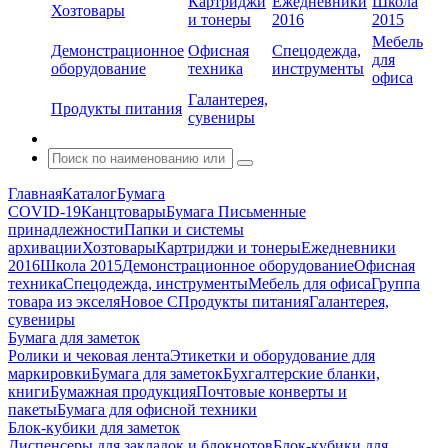
Картриджи
Ежедневники
Школа
Хозтовары
и тонеры
2016
2015
Мебель
Демонстрационное
Офисная
Спецодежда,
для
оборудование
техника
инструменты
офиса
Галантерея,
Продукты питания
сувениры
Главная
Каталог
Бумага
COVID-19
Канцтовары
Бумага
Письменные
принадлежности
Папки и системы
архивации
Хозтовары
Картриджи и тонеры
Ежедневники
2016
Школа 2015
Демонстрационное оборудование
Офисная
техника
Спецодежда, инструменты
Мебель для офиса
Группа
товара из экселя
Новое С
Продукты питания
Галантерея,
сувениры
Бумага для заметок
Ролики и чековая лента
Этикетки и оборудование для
маркировки
Бумага для заметок
Бухгалтерские бланки,
книги
Бумажная продукция
Почтовые конверты и
пакеты
Бумага для офисной техники
Блок-кубики для заметок
Диспенсеры для закладок и блокнотов
Блок-кубики для