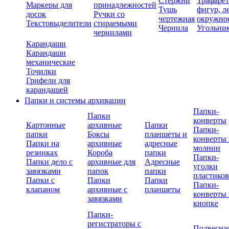
Стержни
Трафаре
Маркеры для
принадлежностей
Тушь
фигур, л
досок
Ручки со
чертежная
окружно
Текстовыделители
стираемыми
Чернила
Угольни
чернилами
Карандаши
Карандаши
механические
Точилки
Грифели для
карандашей
Папки и системы архивации
Папки-
Папки
конверты
Картонные
архивные
Папки
Папки-
папки
Боксы
планшеты и
конверты 
Папки на
архивные
адресные
молнии
резинках
Короба
папки
Папки-
Папки дело с
архивные для
Адресные
уголки
завязками
папок
папки
пластико
Папки с
Папки
Папки
Папки-
клапаном
архивные с
планшеты
конверты 
завязками
кнопке
Папки-
регистраторы с
Подвесна