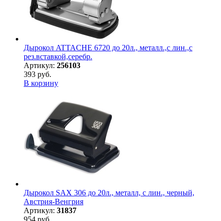
Дырокол ATTACHE 6720 до 20л., металл.,с лин.,с
рез.вставкой,серебр.
Артикул:
256103
393 руб.
В корзину
Дырокол SAX 306 до 20л., металл, с лин., черный,
Австрия-Венгрия
Артикул:
31837
954 руб.