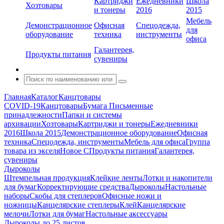
Картриджи
Ежедневники
Школа
Хозтовары
и тонеры
2016
2015
Мебель
Демонстрационное
Офисная
Спецодежда,
для
оборудование
техника
инструменты
офиса
Галантерея,
Продукты питания
сувениры
Главная
Каталог
Канцтовары
COVID-19
Канцтовары
Бумага
Письменные
принадлежности
Папки и системы
архивации
Хозтовары
Картриджи и тонеры
Ежедневники
2016
Школа 2015
Демонстрационное оборудование
Офисная
техника
Спецодежда, инструменты
Мебель для офиса
Группа
товара из экселя
Новое С
Продукты питания
Галантерея,
сувениры
Дыроколы
Штемпельная продукция
Клейкие ленты
Лотки и накопители
для бумаг
Корректирующие средства
Дыроколы
Настольные
наборы
Скобы для степлеров
Офисные ножи и
ножницы
Канцелярские степлеры
Клей
Канцелярские
мелочи
Лотки для бумаг
Настольные аксессуары
Дыроколы до 25 листов