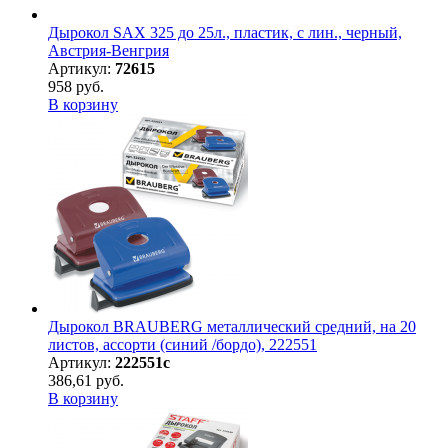
Дырокол SAX 325 до 25л., пластик, с лин., черный,
Австрия-Венгрия
Артикул:
72615
958 руб.
В корзину
Дырокол BRAUBERG металлический средний, на 20
листов, ассорти (синий /бордо), 222551
Артикул:
222551с
386,61 руб.
В корзину