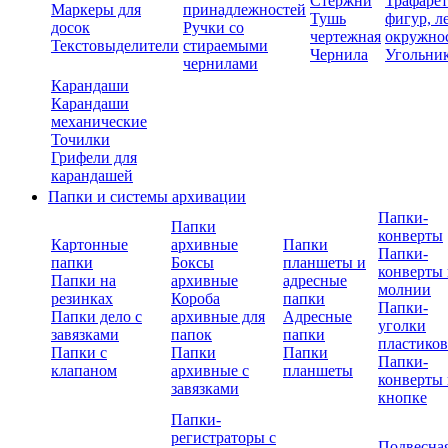
Стержни
Трафаре
Маркеры для
принадлежностей
Тушь
фигур, л
досок
Ручки со
чертежная
окружно
Текстовыделители
стираемыми
Чернила
Угольни
чернилами
Карандаши
Карандаши
механические
Точилки
Грифели для
карандашей
Папки и системы архивации
Папки-
Папки
конверты
Картонные
архивные
Папки
Папки-
папки
Боксы
планшеты и
конверты 
Папки на
архивные
адресные
молнии
резинках
Короба
папки
Папки-
Папки дело с
архивные для
Адресные
уголки
завязками
папок
папки
пластико
Папки с
Папки
Папки
Папки-
клапаном
архивные с
планшеты
конверты 
завязками
кнопке
Папки-
регистраторы с
Подвесна