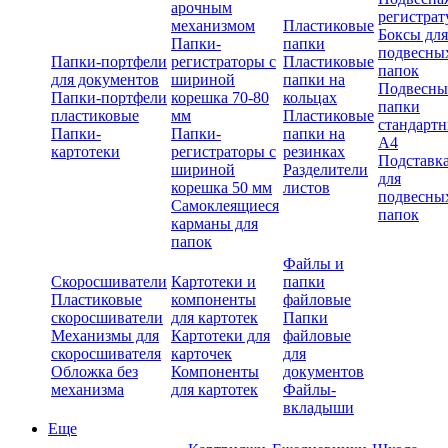
арочным
регистрат
механизмом
Пластиковые
Боксы для
Папки-
папки
подвесны
Папки-портфели
регистраторы с
Пластиковые
папок
для документов
шириной
папки на
Подвесны
Папки-портфели
корешка 70-80
кольцах
папки
пластиковые
мм
Пластиковые
стандарт
Папки-
Папки-
папки на
А4
картотеки
регистраторы с
резинках
Подставк
шириной
Разделители
для
корешка 50 мм
листов
подвесны
Самоклеящиеся
папок
карманы для
папок
Файлы и
Скоросшиватели
Картотеки и
папки
Пластиковые
компоненты
файловые
скоросшиватели
для картотек
Папки
Механизмы для
Картотеки для
файловые
скоросшивателя
карточек
для
Обложка без
Компоненты
документов
механизма
для картотек
Файлы-
вкладыши
Еще