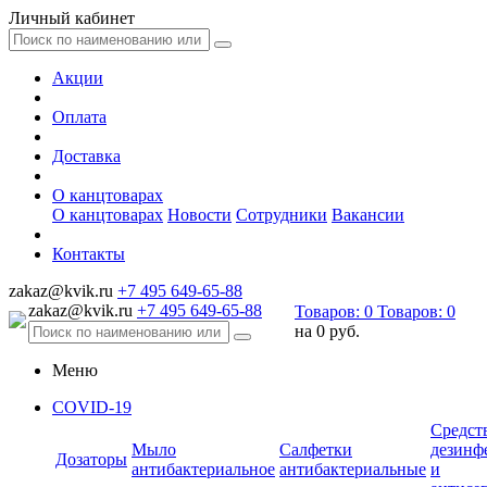
Личный кабинет
Акции
Оплата
Доставка
О канцтоварах
О канцтоварах
Новости
Сотрудники
Вакансии
Контакты
zakaz@kvik.ru
+7 495 649-65-88
zakaz@kvik.ru
+7 495 649-65-88
Товаров:
0
Товаров:
0
на
0 руб.
Меню
COVID-19
Средст
Мыло
Салфетки
дезинф
Дозаторы
антибактериальное
антибактериальные
и