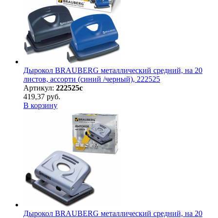
Дырокол BRAUBERG металлический средний, на 20
листов, ассорти (синий /черный), 222525
Артикул:
222525с
419,37 руб.
В корзину
Дырокол BRAUBERG металлический средний, на 20