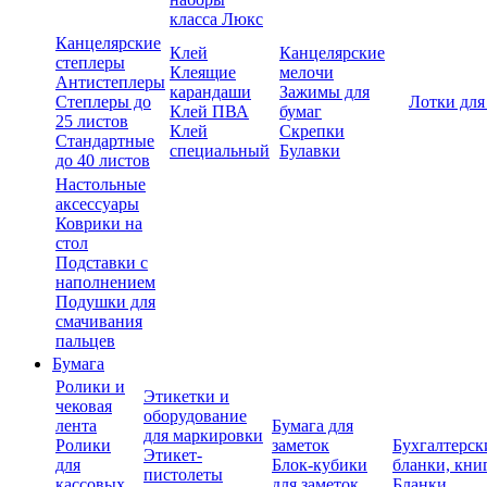
класса Люкс
Канцелярские
Клей
Канцелярские
степлеры
Клеящие
мелочи
Антистеплеры
карандаши
Зажимы для
Степлеры до
Лотки для
Клей ПВА
бумаг
25 листов
Клей
Скрепки
Стандартные
специальный
Булавки
до 40 листов
Настольные
аксессуары
Коврики на
стол
Подставки с
наполнением
Подушки для
смачивания
пальцев
Бумага
Ролики и
Этикетки и
чековая
оборудование
лента
Бумага для
для маркировки
Ролики
заметок
Бухгалтерск
Этикет-
для
Блок-кубики
бланки, кни
пистолеты
кассовых
для заметок
Бланки