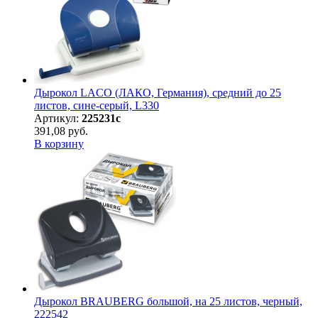
Дырокол LACO (ЛАКО, Германия), средний до 25
листов, сине-серый, L330
Артикул:
225231с
391,08 руб.
В корзину
Дырокол BRAUBERG большой, на 25 листов, черный,
222542