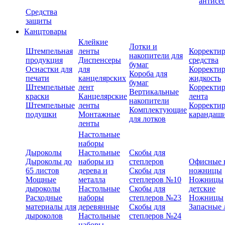
антисе
Средства
защиты
Канцтовары
Клейкие
Лотки и
Штемпельная
ленты
Корректи
накопители для
продукция
Диспенсеры
средства
бумаг
Оснастки для
для
Корректи
Короба для
печати
канцелярских
жидкость
бумаг
Штемпельные
лент
Корректи
Вертикальные
краски
Канцелярские
лента
накопители
Штемпельные
ленты
Корректи
Комплектующие
подушки
Монтажные
карандаш
для лотков
ленты
Настольные
наборы
Дыроколы
Настольные
Скобы для
Дыроколы до
наборы из
степлеров
Офисные 
65 листов
дерева и
Скобы для
ножницы
Мощные
металла
степлеров №10
Ножницы
дыроколы
Настольные
Скобы для
детские
Расходные
наборы
степлеров №23
Ножницы
материалы для
деревянные
Скобы для
Запасные 
дыроколов
Настольные
степлеров №24
наборы