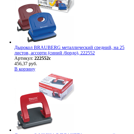
Дырокол BRAUBERG металлический средний, на 25
листов, ассорти (синий /бордо), 222552
Артикул:
222552с
456,37 руб.
В корзину