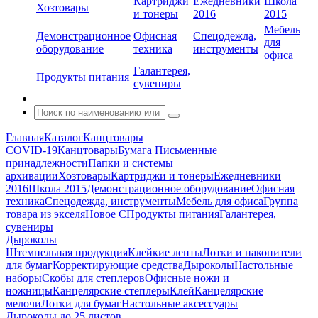
Картриджи
Ежедневники
Школа
Хозтовары
и тонеры
2016
2015
Мебель
Демонстрационное
Офисная
Спецодежда,
для
оборудование
техника
инструменты
офиса
Галантерея,
Продукты питания
сувениры
Главная
Каталог
Канцтовары
COVID-19
Канцтовары
Бумага
Письменные
принадлежности
Папки и системы
архивации
Хозтовары
Картриджи и тонеры
Ежедневники
2016
Школа 2015
Демонстрационное оборудование
Офисная
техника
Спецодежда, инструменты
Мебель для офиса
Группа
товара из экселя
Новое С
Продукты питания
Галантерея,
сувениры
Дыроколы
Штемпельная продукция
Клейкие ленты
Лотки и накопители
для бумаг
Корректирующие средства
Дыроколы
Настольные
наборы
Скобы для степлеров
Офисные ножи и
ножницы
Канцелярские степлеры
Клей
Канцелярские
мелочи
Лотки для бумаг
Настольные аксессуары
Дыроколы до 25 листов