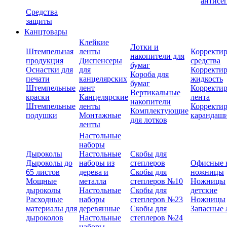
антисе
Средства
защиты
Канцтовары
Клейкие
Лотки и
Штемпельная
ленты
Корректи
накопители для
продукция
Диспенсеры
средства
бумаг
Оснастки для
для
Корректи
Короба для
печати
канцелярских
жидкость
бумаг
Штемпельные
лент
Корректи
Вертикальные
краски
Канцелярские
лента
накопители
Штемпельные
ленты
Корректи
Комплектующие
подушки
Монтажные
карандаш
для лотков
ленты
Настольные
наборы
Дыроколы
Настольные
Скобы для
Дыроколы до
наборы из
степлеров
Офисные 
65 листов
дерева и
Скобы для
ножницы
Мощные
металла
степлеров №10
Ножницы
дыроколы
Настольные
Скобы для
детские
Расходные
наборы
степлеров №23
Ножницы
материалы для
деревянные
Скобы для
Запасные 
дыроколов
Настольные
степлеров №24
наборы