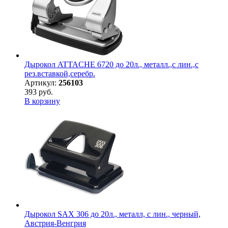
Дырокол ATTACHE 6720 до 20л., металл.,с лин.,с
рез.вставкой,серебр.
Артикул:
256103
393 руб.
В корзину
Дырокол SAX 306 до 20л., металл, с лин., черный,
Австрия-Венгрия