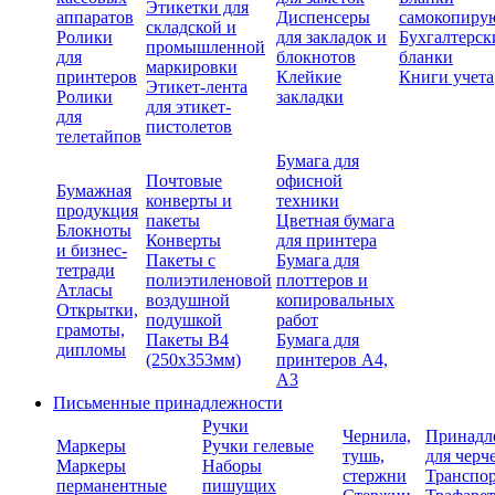
Этикетки для
аппаратов
Диспенсеры
самокопиру
складской и
Ролики
для закладок и
Бухгалтерск
промышленной
для
блокнотов
бланки
маркировки
принтеров
Клейкие
Книги учета
Этикет-лента
Ролики
закладки
для этикет-
для
пистолетов
телетайпов
Бумага для
Почтовые
офисной
Бумажная
конверты и
техники
продукция
пакеты
Цветная бумага
Блокноты
Конверты
для принтера
и бизнес-
Пакеты с
Бумага для
тетради
полиэтиленовой
плоттеров и
Атласы
воздушной
копировальных
Открытки,
подушкой
работ
грамоты,
Пакеты В4
Бумага для
дипломы
(250х353мм)
принтеров А4,
А3
Письменные принадлежности
Ручки
Чернила,
Принадл
Маркеры
Ручки гелевые
тушь,
для черч
Маркеры
Наборы
стержни
Транспо
перманентные
пишущих