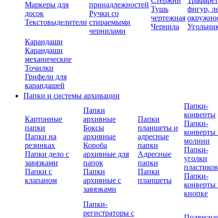
Стержни
Трафаре
Маркеры для
принадлежностей
Тушь
фигур, л
досок
Ручки со
чертежная
окружно
Текстовыделители
стираемыми
Чернила
Угольни
чернилами
Карандаши
Карандаши
механические
Точилки
Грифели для
карандашей
Папки и системы архивации
Папки-
Папки
конверты
Картонные
архивные
Папки
Папки-
папки
Боксы
планшеты и
конверты 
Папки на
архивные
адресные
молнии
резинках
Короба
папки
Папки-
Папки дело с
архивные для
Адресные
уголки
завязками
папок
папки
пластико
Папки с
Папки
Папки
Папки-
клапаном
архивные с
планшеты
конверты 
завязками
кнопке
Папки-
регистраторы с
Подвесна