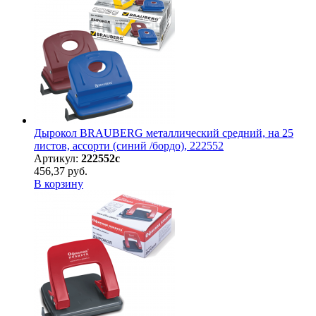
Дырокол BRAUBERG металлический средний, на 25
листов, ассорти (синий /бордо), 222552
Артикул:
222552с
456,37 руб.
В корзину