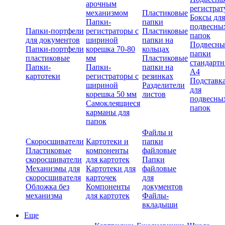
арочным
регистрат
механизмом
Пластиковые
Боксы для
Папки-
папки
подвесны
Папки-портфели
регистраторы с
Пластиковые
папок
для документов
шириной
папки на
Подвесны
Папки-портфели
корешка 70-80
кольцах
папки
пластиковые
мм
Пластиковые
стандарт
Папки-
Папки-
папки на
А4
картотеки
регистраторы с
резинках
Подставк
шириной
Разделители
для
корешка 50 мм
листов
подвесны
Самоклеящиеся
папок
карманы для
папок
Файлы и
Скоросшиватели
Картотеки и
папки
Пластиковые
компоненты
файловые
скоросшиватели
для картотек
Папки
Механизмы для
Картотеки для
файловые
скоросшивателя
карточек
для
Обложка без
Компоненты
документов
механизма
для картотек
Файлы-
вкладыши
Еще