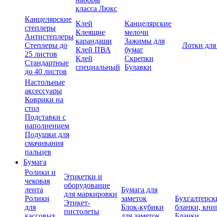
класса Люкс
Канцелярские
Клей
Канцелярские
степлеры
Клеящие
мелочи
Антистеплеры
карандаши
Зажимы для
Степлеры до
Лотки для
Клей ПВА
бумаг
25 листов
Клей
Скрепки
Стандартные
специальный
Булавки
до 40 листов
Настольные
аксессуары
Коврики на
стол
Подставки с
наполнением
Подушки для
смачивания
пальцев
Бумага
Ролики и
Этикетки и
чековая
оборудование
лента
Бумага для
для маркировки
Ролики
заметок
Бухгалтерск
Этикет-
для
Блок-кубики
бланки, кни
пистолеты
кассовых
для заметок
Бланки