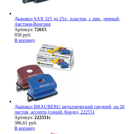
Дырокол SAX 325 до 25л., пластик, с лин., черный,
Австрия-Венгрия
Артикул:
72615
958 руб.
В корзину
Дырокол BRAUBERG металлический средний, на 20
листов, ассорти (синий /бордо), 222551
Артикул:
222551с
386,61 руб.
В корзину