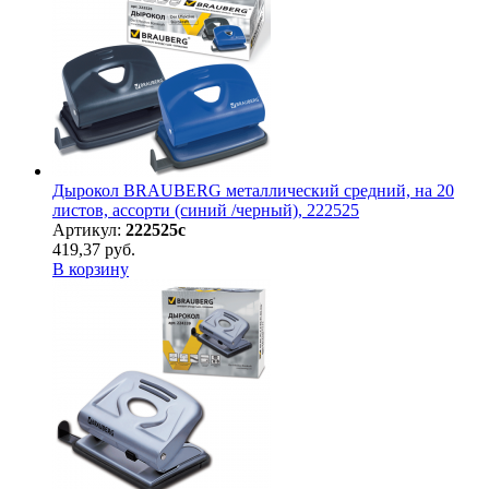
Дырокол BRAUBERG металлический средний, на 20
листов, ассорти (синий /черный), 222525
Артикул:
222525с
419,37 руб.
В корзину