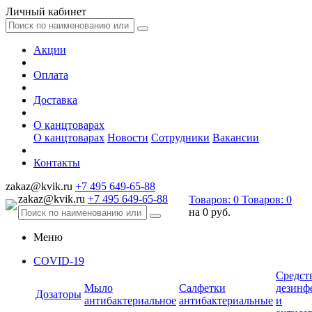
Личный кабинет
Акции
Оплата
Доставка
О канцтоварах
О канцтоварах
Новости
Сотрудники
Вакансии
Контакты
zakaz@kvik.ru
+7 495 649-65-88
zakaz@kvik.ru
+7 495 649-65-88
Товаров:
0
Товаров:
0
на
0 руб.
Меню
COVID-19
Средст
Мыло
Салфетки
дезинф
Дозаторы
антибактериальное
антибактериальные
и