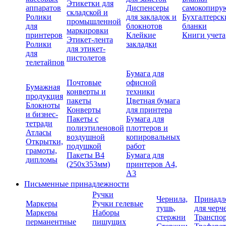
Этикетки для
аппаратов
Диспенсеры
самокопиру
складской и
Ролики
для закладок и
Бухгалтерск
промышленной
для
блокнотов
бланки
маркировки
принтеров
Клейкие
Книги учета
Этикет-лента
Ролики
закладки
для этикет-
для
пистолетов
телетайпов
Бумага для
Почтовые
офисной
Бумажная
конверты и
техники
продукция
пакеты
Цветная бумага
Блокноты
Конверты
для принтера
и бизнес-
Пакеты с
Бумага для
тетради
полиэтиленовой
плоттеров и
Атласы
воздушной
копировальных
Открытки,
подушкой
работ
грамоты,
Пакеты В4
Бумага для
дипломы
(250х353мм)
принтеров А4,
А3
Письменные принадлежности
Ручки
Чернила,
Принадл
Маркеры
Ручки гелевые
тушь,
для черч
Маркеры
Наборы
стержни
Транспо
перманентные
пишущих