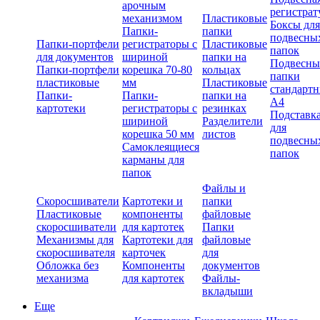
арочным
регистрат
механизмом
Пластиковые
Боксы для
Папки-
папки
подвесны
Папки-портфели
регистраторы с
Пластиковые
папок
для документов
шириной
папки на
Подвесны
Папки-портфели
корешка 70-80
кольцах
папки
пластиковые
мм
Пластиковые
стандарт
Папки-
Папки-
папки на
А4
картотеки
регистраторы с
резинках
Подставк
шириной
Разделители
для
корешка 50 мм
листов
подвесны
Самоклеящиеся
папок
карманы для
папок
Файлы и
Скоросшиватели
Картотеки и
папки
Пластиковые
компоненты
файловые
скоросшиватели
для картотек
Папки
Механизмы для
Картотеки для
файловые
скоросшивателя
карточек
для
Обложка без
Компоненты
документов
механизма
для картотек
Файлы-
вкладыши
Еще