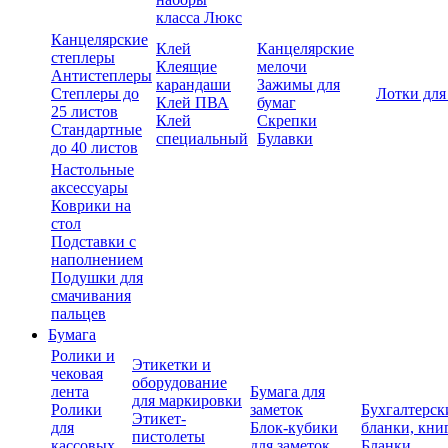
класса Люкс
Канцелярские
Клей
Канцелярские
степлеры
Клеящие
мелочи
Антистеплеры
карандаши
Зажимы для
Степлеры до
Лотки для
Клей ПВА
бумаг
25 листов
Клей
Скрепки
Стандартные
специальный
Булавки
до 40 листов
Настольные
аксессуары
Коврики на
стол
Подставки с
наполнением
Подушки для
смачивания
пальцев
Бумага
Ролики и
Этикетки и
чековая
оборудование
лента
Бумага для
для маркировки
Ролики
заметок
Бухгалтерск
Этикет-
для
Блок-кубики
бланки, кни
пистолеты
кассовых
для заметок
Бланки