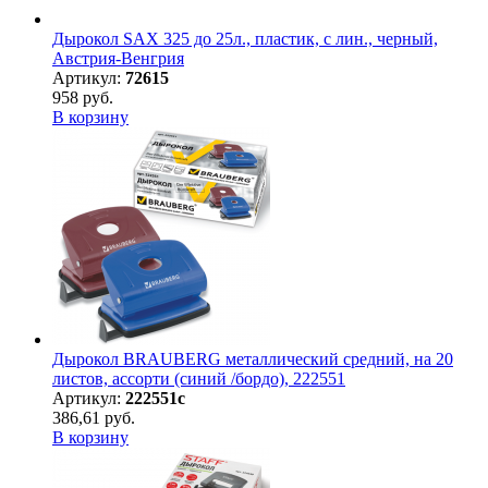
Дырокол SAX 325 до 25л., пластик, с лин., черный,
Австрия-Венгрия
Артикул:
72615
958 руб.
В корзину
Дырокол BRAUBERG металлический средний, на 20
листов, ассорти (синий /бордо), 222551
Артикул:
222551с
386,61 руб.
В корзину