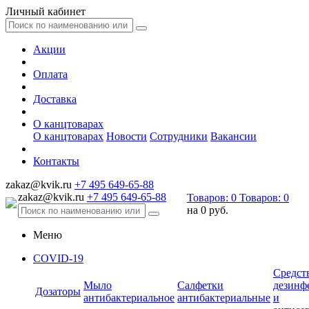
Личный кабинет
Акции
Оплата
Доставка
О канцтоварах
О канцтоварах
Новости
Сотрудники
Вакансии
Контакты
zakaz@kvik.ru
+7 495 649-65-88
zakaz@kvik.ru
+7 495 649-65-88
Товаров:
0
Товаров:
0
на
0 руб.
Меню
COVID-19
Средст
Мыло
Салфетки
дезинф
Дозаторы
антибактериальное
антибактериальные
и