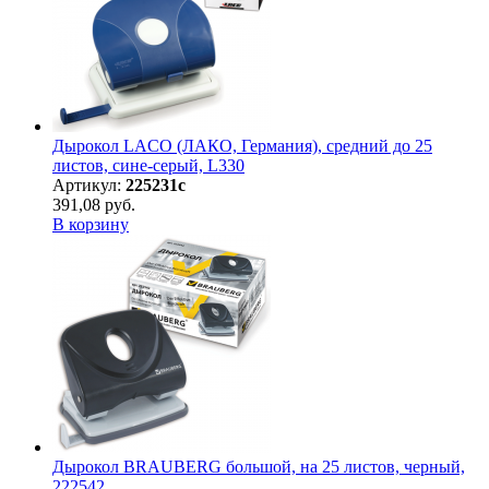
Дырокол LACO (ЛАКО, Германия), средний до 25
листов, сине-серый, L330
Артикул:
225231с
391,08 руб.
В корзину
Дырокол BRAUBERG большой, на 25 листов, черный,
222542