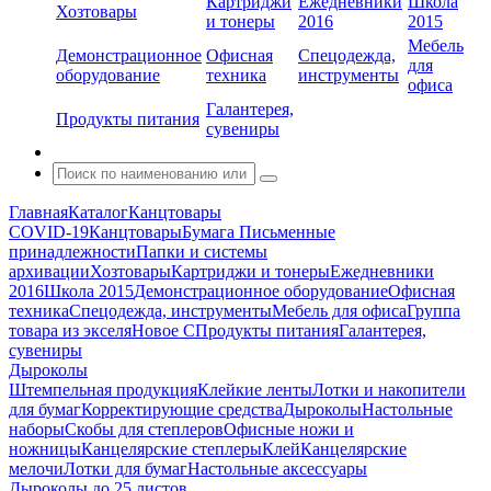
Картриджи
Ежедневники
Школа
Хозтовары
и тонеры
2016
2015
Мебель
Демонстрационное
Офисная
Спецодежда,
для
оборудование
техника
инструменты
офиса
Галантерея,
Продукты питания
сувениры
Главная
Каталог
Канцтовары
COVID-19
Канцтовары
Бумага
Письменные
принадлежности
Папки и системы
архивации
Хозтовары
Картриджи и тонеры
Ежедневники
2016
Школа 2015
Демонстрационное оборудование
Офисная
техника
Спецодежда, инструменты
Мебель для офиса
Группа
товара из экселя
Новое С
Продукты питания
Галантерея,
сувениры
Дыроколы
Штемпельная продукция
Клейкие ленты
Лотки и накопители
для бумаг
Корректирующие средства
Дыроколы
Настольные
наборы
Скобы для степлеров
Офисные ножи и
ножницы
Канцелярские степлеры
Клей
Канцелярские
мелочи
Лотки для бумаг
Настольные аксессуары
Дыроколы до 25 листов