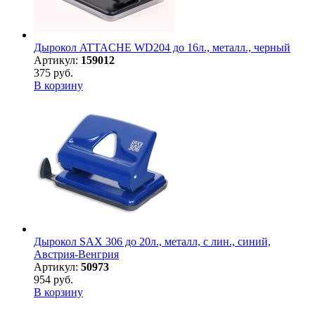
Дырокол ATTACHE WD204 до 16л., металл., черный
Артикул:
159012
375 руб.
В корзину
Дырокол SAX 306 до 20л., металл, с лин., синий,
Австрия-Венгрия
Артикул:
50973
954 руб.
В корзину