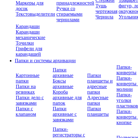
Стержни
Трафаре
Маркеры для
принадлежностей
Тушь
фигур, л
досок
Ручки со
чертежная
окружно
Текстовыделители
стираемыми
Чернила
Угольни
чернилами
Карандаши
Карандаши
механические
Точилки
Грифели для
карандашей
Папки и системы архивации
Папки-
Папки
конверты
Картонные
архивные
Папки
Папки-
папки
Боксы
планшеты и
конверты 
Папки на
архивные
адресные
молнии
резинках
Короба
папки
Папки-
Папки дело с
архивные для
Адресные
уголки
завязками
папок
папки
пластико
Папки с
Папки
Папки
Папки-
клапаном
архивные с
планшеты
конверты 
завязками
кнопке
Папки-
регистраторы с
Подвесна