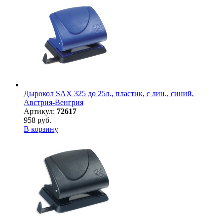
Дырокол SAX 325 до 25л., пластик, с лин., синий,
Австрия-Венгрия
Артикул:
72617
958 руб.
В корзину