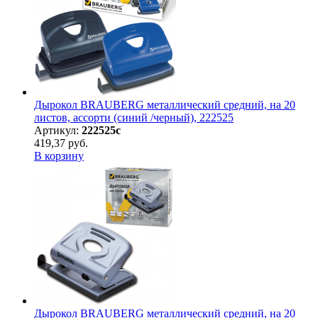
Дырокол BRAUBERG металлический средний, на 20
листов, ассорти (синий /черный), 222525
Артикул:
222525с
419,37 руб.
В корзину
Дырокол BRAUBERG металлический средний, на 20