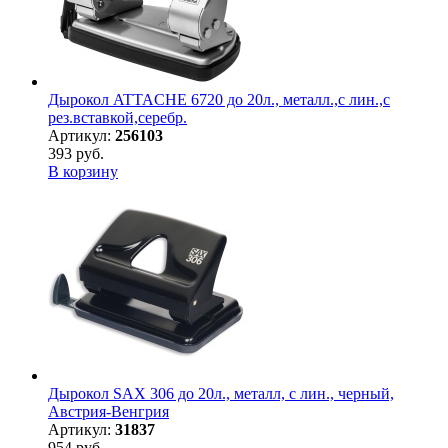
Дырокол ATTACHE 6720 до 20л., металл.,с лин.,с
рез.вставкой,серебр.
Артикул:
256103
393 руб.
В корзину
Дырокол SAX 306 до 20л., металл, с лин., черный,
Австрия-Венгрия
Артикул:
31837
954 руб.