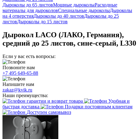
Дыроколы до 65 листов
Мощные дыроколы
Расходные
материалы для дыроколов
Специальные дыроколы
Дыроколы
на 4 отверстия
Дыроколы до 40 листов
Дыроколы до 25
листов
Дыроколы до 15 листов
Дырокол LACO (ЛАКО, Германия),
средний до 25 листов, сине-серый, L330
Если у вас есть вопросы:
Позвоните нам
+7 495 649-65-88
Напишите нам
zakaz@kvik.ru
Наши преимущества:
гарантии и возврат товара
Удобная и
быстрая доставка
Подарки постоянным клиентам
Доступен самовывоз