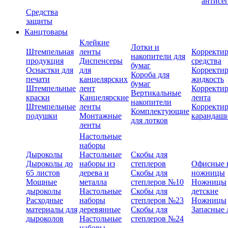
антисе
Средства
защиты
Канцтовары
Клейкие
Лотки и
Штемпельная
ленты
Корректи
накопители для
продукция
Диспенсеры
средства
бумаг
Оснастки для
для
Корректи
Короба для
печати
канцелярских
жидкость
бумаг
Штемпельные
лент
Корректи
Вертикальные
краски
Канцелярские
лента
накопители
Штемпельные
ленты
Корректи
Комплектующие
подушки
Монтажные
карандаш
для лотков
ленты
Настольные
наборы
Дыроколы
Настольные
Скобы для
Дыроколы до
наборы из
степлеров
Офисные 
65 листов
дерева и
Скобы для
ножницы
Мощные
металла
степлеров №10
Ножницы
дыроколы
Настольные
Скобы для
детские
Расходные
наборы
степлеров №23
Ножницы
материалы для
деревянные
Скобы для
Запасные 
дыроколов
Настольные
степлеров №24
наборы