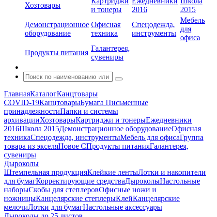
Картриджи
Ежедневники
Школа
Хозтовары
и тонеры
2016
2015
Мебель
Демонстрационное
Офисная
Спецодежда,
для
оборудование
техника
инструменты
офиса
Галантерея,
Продукты питания
сувениры
Главная
Каталог
Канцтовары
COVID-19
Канцтовары
Бумага
Письменные
принадлежности
Папки и системы
архивации
Хозтовары
Картриджи и тонеры
Ежедневники
2016
Школа 2015
Демонстрационное оборудование
Офисная
техника
Спецодежда, инструменты
Мебель для офиса
Группа
товара из экселя
Новое С
Продукты питания
Галантерея,
сувениры
Дыроколы
Штемпельная продукция
Клейкие ленты
Лотки и накопители
для бумаг
Корректирующие средства
Дыроколы
Настольные
наборы
Скобы для степлеров
Офисные ножи и
ножницы
Канцелярские степлеры
Клей
Канцелярские
мелочи
Лотки для бумаг
Настольные аксессуары
Дыроколы до 25 листов