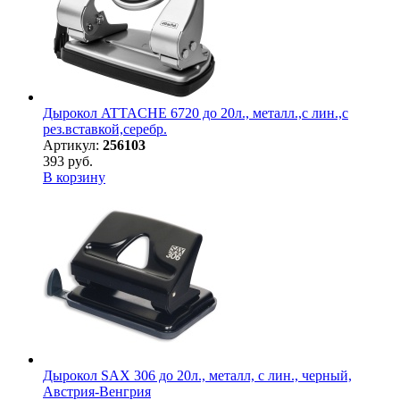
Дырокол ATTACHE 6720 до 20л., металл.,с лин.,с
рез.вставкой,серебр.
Артикул:
256103
393 руб.
В корзину
Дырокол SAX 306 до 20л., металл, с лин., черный,
Австрия-Венгрия