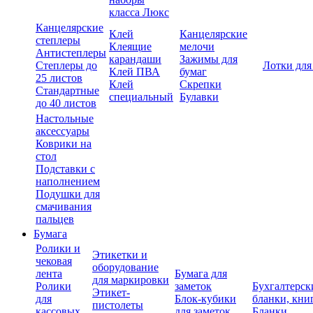
класса Люкс
Канцелярские
Клей
Канцелярские
степлеры
Клеящие
мелочи
Антистеплеры
карандаши
Зажимы для
Степлеры до
Лотки для
Клей ПВА
бумаг
25 листов
Клей
Скрепки
Стандартные
специальный
Булавки
до 40 листов
Настольные
аксессуары
Коврики на
стол
Подставки с
наполнением
Подушки для
смачивания
пальцев
Бумага
Ролики и
Этикетки и
чековая
оборудование
лента
Бумага для
для маркировки
Ролики
заметок
Бухгалтерск
Этикет-
для
Блок-кубики
бланки, кни
пистолеты
кассовых
для заметок
Бланки