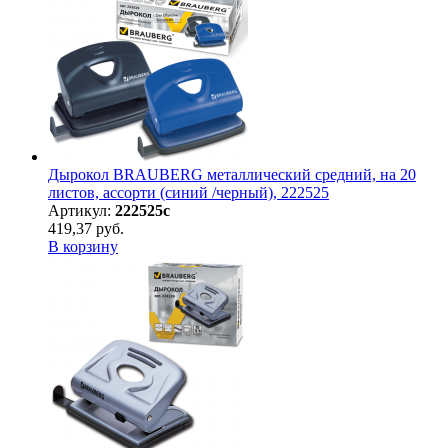
Дырокол BRAUBERG металлический средний, на 20
листов, ассорти (синий /черный), 222525
Артикул:
222525с
419,37 руб.
В корзину