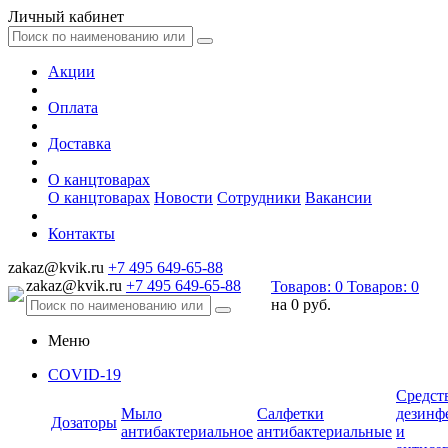
Личный кабинет
Акции
Оплата
Доставка
О канцтоварах
О канцтоварах
Новости
Сотрудники
Вакансии
Контакты
zakaz@kvik.ru
+7 495 649-65-88
zakaz@kvik.ru
+7 495 649-65-88
Товаров:
0
Товаров:
0
на
0 руб.
Меню
COVID-19
Средст
Мыло
Салфетки
дезинф
Дозаторы
антибактериальное
антибактериальные
и