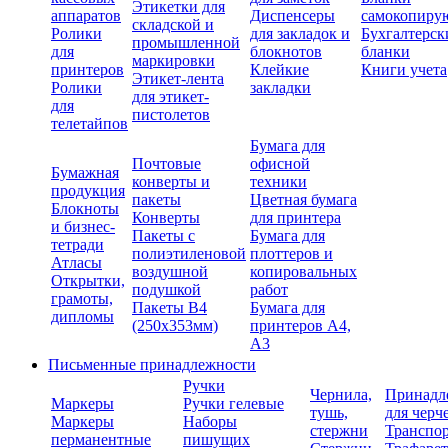
Этикетки для
аппаратов
Диспенсеры
самокопиру
складской и
Ролики
для закладок и
Бухгалтерск
промышленной
для
блокнотов
бланки
маркировки
принтеров
Клейкие
Книги учета
Этикет-лента
Ролики
закладки
для этикет-
для
пистолетов
телетайпов
Бумага для
Почтовые
офисной
Бумажная
конверты и
техники
продукция
пакеты
Цветная бумага
Блокноты
Конверты
для принтера
и бизнес-
Пакеты с
Бумага для
тетради
полиэтиленовой
плоттеров и
Атласы
воздушной
копировальных
Открытки,
подушкой
работ
грамоты,
Пакеты В4
Бумага для
дипломы
(250х353мм)
принтеров А4,
А3
Письменные принадлежности
Ручки
Чернила,
Принадл
Маркеры
Ручки гелевые
тушь,
для черч
Маркеры
Наборы
стержни
Транспо
перманентные
пишущих