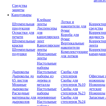
антисе
Средства
защиты
Канцтовары
Клейкие
Лотки и
Штемпельная
ленты
Корректи
накопители для
продукция
Диспенсеры
средства
бумаг
Оснастки для
для
Корректи
Короба для
печати
канцелярских
жидкость
бумаг
Штемпельные
лент
Корректи
Вертикальные
краски
Канцелярские
лента
накопители
Штемпельные
ленты
Корректи
Комплектующие
подушки
Монтажные
карандаш
для лотков
ленты
Настольные
наборы
Дыроколы
Настольные
Скобы для
Дыроколы до
наборы из
степлеров
Офисные 
65 листов
дерева и
Скобы для
ножницы
Мощные
металла
степлеров №10
Ножницы
дыроколы
Настольные
Скобы для
детские
Расходные
наборы
степлеров №23
Ножницы
материалы для
деревянные
Скобы для
Запасные 
дыроколов
Настольные
степлеров №24
наборы