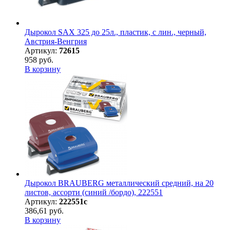
Дырокол SAX 325 до 25л., пластик, с лин., черный,
Австрия-Венгрия
Артикул:
72615
958 руб.
В корзину
Дырокол BRAUBERG металлический средний, на 20
листов, ассорти (синий /бордо), 222551
Артикул:
222551с
386,61 руб.
В корзину