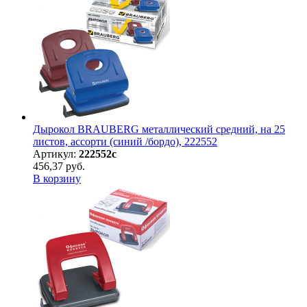
Дырокол BRAUBERG металлический средний, на 25
листов, ассорти (синий /бордо), 222552
Артикул:
222552с
456,37 руб.
В корзину