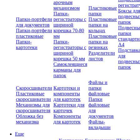
арочным
регистрат
механизмом
Пластиковые
Боксы для
Папки-
папки
подвесны
Папки-портфели
регистраторы с
Пластиковые
папок
для документов
шириной
папки на
Подвесны
Папки-портфели
корешка 70-80
кольцах
папки
пластиковые
мм
Пластиковые
стандарт
Папки-
Папки-
папки на
А4
картотеки
регистраторы с
резинках
Подставк
шириной
Разделители
для
корешка 50 мм
листов
подвесны
Самоклеящиеся
папок
карманы для
папок
Файлы и
Скоросшиватели
Картотеки и
папки
Пластиковые
компоненты
файловые
скоросшиватели
для картотек
Папки
Механизмы для
Картотеки для
файловые
скоросшивателя
карточек
для
Обложка без
Компоненты
документов
механизма
для картотек
Файлы-
вкладыши
Еще