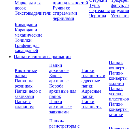
Стержни
Трафаре
Маркеры для
принадлежностей
Тушь
фигур, л
досок
Ручки со
чертежная
окружно
Текстовыделители
стираемыми
Чернила
Угольни
чернилами
Карандаши
Карандаши
механические
Точилки
Грифели для
карандашей
Папки и системы архивации
Папки-
Папки
конверты
Картонные
архивные
Папки
Папки-
папки
Боксы
планшеты и
конверты 
Папки на
архивные
адресные
молнии
резинках
Короба
папки
Папки-
Папки дело с
архивные для
Адресные
уголки
завязками
папок
папки
пластико
Папки с
Папки
Папки
Папки-
клапаном
архивные с
планшеты
конверты 
завязками
кнопке
Папки-
регистраторы с
Подвесна