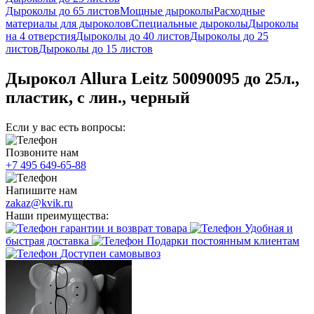
Дыроколы до 65 листов
Мощные дыроколы
Расходные
материалы для дыроколов
Специальные дыроколы
Дыроколы
на 4 отверстия
Дыроколы до 40 листов
Дыроколы до 25
листов
Дыроколы до 15 листов
Дырокол Allura Leitz 50090095 до 25л.,
пластик, с лин., черный
Если у вас есть вопросы:
Позвоните нам
+7 495 649-65-88
Напишите нам
zakaz@kvik.ru
Наши преимущества:
гарантии и возврат товара
Удобная и
быстрая доставка
Подарки постоянным клиентам
Доступен самовывоз