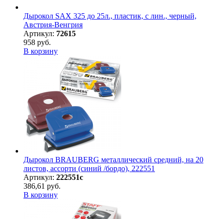
Дырокол SAX 325 до 25л., пластик, с лин., черный,
Австрия-Венгрия
Артикул:
72615
958 руб.
В корзину
Дырокол BRAUBERG металлический средний, на 20
листов, ассорти (синий /бордо), 222551
Артикул:
222551с
386,61 руб.
В корзину