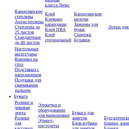
класса Люкс
Канцелярские
Клей
Канцелярские
степлеры
Клеящие
мелочи
Антистеплеры
карандаши
Зажимы для
Степлеры до
Лотки для
Клей ПВА
бумаг
25 листов
Клей
Скрепки
Стандартные
специальный
Булавки
до 40 листов
Настольные
аксессуары
Коврики на
стол
Подставки с
наполнением
Подушки для
смачивания
пальцев
Бумага
Ролики и
Этикетки и
чековая
оборудование
лента
Бумага для
для маркировки
Ролики
заметок
Бухгалтерск
Этикет-
для
Блок-кубики
бланки, кни
пистолеты
кассовых
для заметок
Бланки