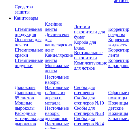
антисе
Средства
защиты
Канцтовары
Клейкие
Лотки и
Штемпельная
ленты
Корректи
накопители для
продукция
Диспенсеры
средства
бумаг
Оснастки для
для
Корректи
Короба для
печати
канцелярских
жидкость
бумаг
Штемпельные
лент
Корректи
Вертикальные
краски
Канцелярские
лента
накопители
Штемпельные
ленты
Корректи
Комплектующие
подушки
Монтажные
карандаш
для лотков
ленты
Настольные
наборы
Дыроколы
Настольные
Скобы для
Дыроколы до
наборы из
степлеров
Офисные 
65 листов
дерева и
Скобы для
ножницы
Мощные
металла
степлеров №10
Ножницы
дыроколы
Настольные
Скобы для
детские
Расходные
наборы
степлеров №23
Ножницы
материалы для
деревянные
Скобы для
Запасные 
дыроколов
Настольные
степлеров №24
наборы