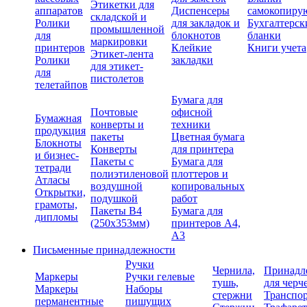
Этикетки для
аппаратов
Диспенсеры
самокопиру
складской и
Ролики
для закладок и
Бухгалтерск
промышленной
для
блокнотов
бланки
маркировки
принтеров
Клейкие
Книги учета
Этикет-лента
Ролики
закладки
для этикет-
для
пистолетов
телетайпов
Бумага для
Почтовые
офисной
Бумажная
конверты и
техники
продукция
пакеты
Цветная бумага
Блокноты
Конверты
для принтера
и бизнес-
Пакеты с
Бумага для
тетради
полиэтиленовой
плоттеров и
Атласы
воздушной
копировальных
Открытки,
подушкой
работ
грамоты,
Пакеты В4
Бумага для
дипломы
(250х353мм)
принтеров А4,
А3
Письменные принадлежности
Ручки
Чернила,
Принадл
Маркеры
Ручки гелевые
тушь,
для черч
Маркеры
Наборы
стержни
Транспо
перманентные
пишущих