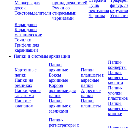
Стержни
Трафаре
Маркеры для
принадлежностей
Тушь
фигур, л
досок
Ручки со
чертежная
окружно
Текстовыделители
стираемыми
Чернила
Угольни
чернилами
Карандаши
Карандаши
механические
Точилки
Грифели для
карандашей
Папки и системы архивации
Папки-
Папки
конверты
Картонные
архивные
Папки
Папки-
папки
Боксы
планшеты и
конверты 
Папки на
архивные
адресные
молнии
резинках
Короба
папки
Папки-
Папки дело с
архивные для
Адресные
уголки
завязками
папок
папки
пластико
Папки с
Папки
Папки
Папки-
клапаном
архивные с
планшеты
конверты 
завязками
кнопке
Папки-
регистраторы с
Подвесна