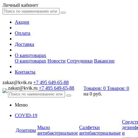
Личный кабинет
Акции
Оплата
Доставка
О канцтоварах
О канцтоварах
Новости
Сотрудники
Вакансии
Контакты
zakaz@kvik.ru
+7 495 649-65-88
zakaz@kvik.ru
+7 495 649-65-88
Товаров:
0
Товаров:
0
на
0 руб.
Меню
COVID-19
Средст
Мыло
Салфетки
дезинф
Дозаторы
антибактериальное
антибактериальные
и