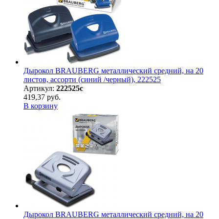
Дырокол BRAUBERG металлический средний, на 20
листов, ассорти (синий /черный), 222525
Артикул:
222525с
419,37 руб.
В корзину
Дырокол BRAUBERG металлический средний, на 20