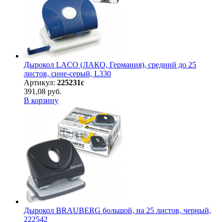
Дырокол LACO (ЛАКО, Германия), средний до 25
листов, сине-серый, L330
Артикул:
225231с
391,08 руб.
В корзину
Дырокол BRAUBERG большой, на 25 листов, черный,
222542