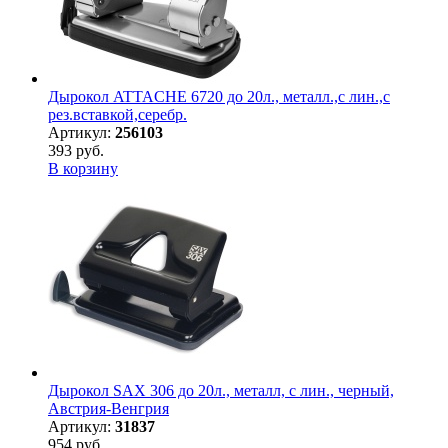
Дырокол ATTACHE 6720 до 20л., металл.,с лин.,с
рез.вставкой,серебр.
Артикул:
256103
393 руб.
В корзину
Дырокол SAX 306 до 20л., металл, с лин., черный,
Австрия-Венгрия
Артикул:
31837
954 руб.