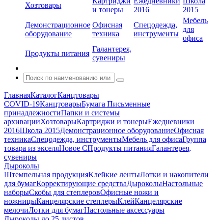
Картриджи
Ежедневники
Школа
Хозтовары
и тонеры
2016
2015
Мебель
Демонстрационное
Офисная
Спецодежда,
для
оборудование
техника
инструменты
офиса
Галантерея,
Продукты питания
сувениры
Главная
Каталог
Канцтовары
COVID-19
Канцтовары
Бумага
Письменные
принадлежности
Папки и системы
архивации
Хозтовары
Картриджи и тонеры
Ежедневники
2016
Школа 2015
Демонстрационное оборудование
Офисная
техника
Спецодежда, инструменты
Мебель для офиса
Группа
товара из экселя
Новое С
Продукты питания
Галантерея,
сувениры
Дыроколы
Штемпельная продукция
Клейкие ленты
Лотки и накопители
для бумаг
Корректирующие средства
Дыроколы
Настольные
наборы
Скобы для степлеров
Офисные ножи и
ножницы
Канцелярские степлеры
Клей
Канцелярские
мелочи
Лотки для бумаг
Настольные аксессуары
Дыроколы до 25 листов