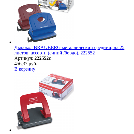
Дырокол BRAUBERG металлический средний, на 25
листов, ассорти (синий /бордо), 222552
Артикул:
222552с
456,37 руб.
В корзину