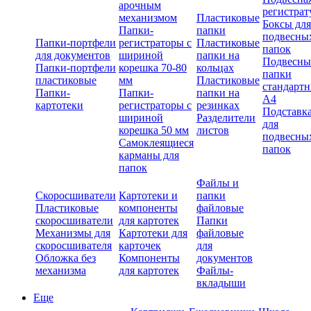
арочным
регистрат
механизмом
Пластиковые
Боксы для
Папки-
папки
подвесны
Папки-портфели
регистраторы с
Пластиковые
папок
для документов
шириной
папки на
Подвесны
Папки-портфели
корешка 70-80
кольцах
папки
пластиковые
мм
Пластиковые
стандарт
Папки-
Папки-
папки на
А4
картотеки
регистраторы с
резинках
Подставк
шириной
Разделители
для
корешка 50 мм
листов
подвесны
Самоклеящиеся
папок
карманы для
папок
Файлы и
Скоросшиватели
Картотеки и
папки
Пластиковые
компоненты
файловые
скоросшиватели
для картотек
Папки
Механизмы для
Картотеки для
файловые
скоросшивателя
карточек
для
Обложка без
Компоненты
документов
механизма
для картотек
Файлы-
вкладыши
Еще