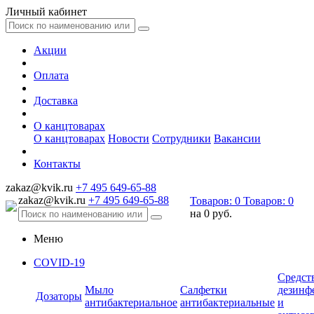
Личный кабинет
Акции
Оплата
Доставка
О канцтоварах
О канцтоварах
Новости
Сотрудники
Вакансии
Контакты
zakaz@kvik.ru
+7 495 649-65-88
zakaz@kvik.ru
+7 495 649-65-88
Товаров:
0
Товаров:
0
на
0 руб.
Меню
COVID-19
Средст
Мыло
Салфетки
дезинф
Дозаторы
антибактериальное
антибактериальные
и