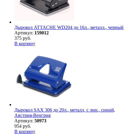
Дырокол ATTACHE WD204 до 16л., металл., черный
Артикул:
159012
375 руб.
В корзину
Дырокол SAX 306 до 20л., металл, с лин., синий,
Австрия-Венгрия
Артикул:
50973
954 руб.
В корзину