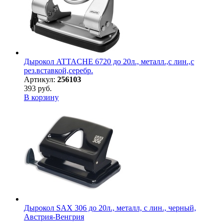
Дырокол ATTACHE 6720 до 20л., металл.,с лин.,с
рез.вставкой,серебр.
Артикул:
256103
393 руб.
В корзину
Дырокол SAX 306 до 20л., металл, с лин., черный,
Австрия-Венгрия