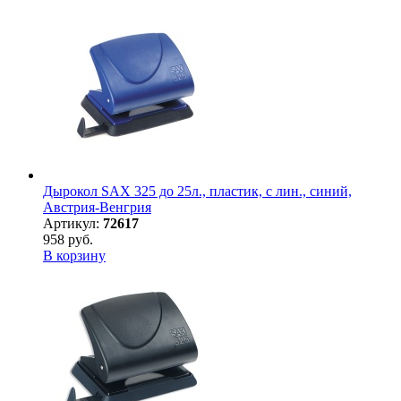
Дырокол SAX 325 до 25л., пластик, с лин., синий,
Австрия-Венгрия
Артикул:
72617
958 руб.
В корзину