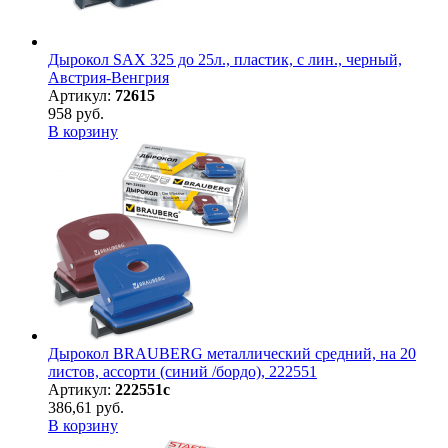
Дырокол SAX 325 до 25л., пластик, с лин., черный,
Австрия-Венгрия
Артикул:
72615
958 руб.
В корзину
Дырокол BRAUBERG металлический средний, на 20
листов, ассорти (синий /бордо), 222551
Артикул:
222551с
386,61 руб.
В корзину