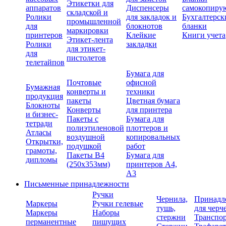
Этикетки для
аппаратов
Диспенсеры
самокопиру
складской и
Ролики
для закладок и
Бухгалтерск
промышленной
для
блокнотов
бланки
маркировки
принтеров
Клейкие
Книги учета
Этикет-лента
Ролики
закладки
для этикет-
для
пистолетов
телетайпов
Бумага для
Почтовые
офисной
Бумажная
конверты и
техники
продукция
пакеты
Цветная бумага
Блокноты
Конверты
для принтера
и бизнес-
Пакеты с
Бумага для
тетради
полиэтиленовой
плоттеров и
Атласы
воздушной
копировальных
Открытки,
подушкой
работ
грамоты,
Пакеты В4
Бумага для
дипломы
(250х353мм)
принтеров А4,
А3
Письменные принадлежности
Ручки
Чернила,
Принадл
Маркеры
Ручки гелевые
тушь,
для черч
Маркеры
Наборы
стержни
Транспо
перманентные
пишущих