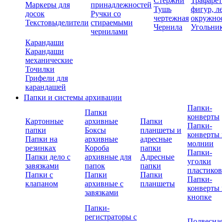
Стержни
Трафаре
Маркеры для
принадлежностей
Тушь
фигур, л
досок
Ручки со
чертежная
окружно
Текстовыделители
стираемыми
Чернила
Угольни
чернилами
Карандаши
Карандаши
механические
Точилки
Грифели для
карандашей
Папки и системы архивации
Папки-
Папки
конверты
Картонные
архивные
Папки
Папки-
папки
Боксы
планшеты и
конверты 
Папки на
архивные
адресные
молнии
резинках
Короба
папки
Папки-
Папки дело с
архивные для
Адресные
уголки
завязками
папок
папки
пластико
Папки с
Папки
Папки
Папки-
клапаном
архивные с
планшеты
конверты 
завязками
кнопке
Папки-
регистраторы с
Подвесна