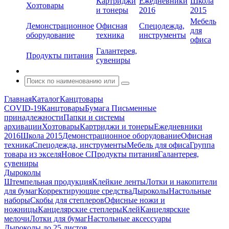
Картриджи
Ежедневники
Школа
Хозтовары
и тонеры
2016
2015
Мебель
Демонстрационное
Офисная
Спецодежда,
для
оборудование
техника
инструменты
офиса
Галантерея,
Продукты питания
сувениры
Главная
Каталог
Канцтовары
COVID-19
Канцтовары
Бумага
Письменные
принадлежности
Папки и системы
архивации
Хозтовары
Картриджи и тонеры
Ежедневники
2016
Школа 2015
Демонстрационное оборудование
Офисная
техника
Спецодежда, инструменты
Мебель для офиса
Группа
товара из экселя
Новое С
Продукты питания
Галантерея,
сувениры
Дыроколы
Штемпельная продукция
Клейкие ленты
Лотки и накопители
для бумаг
Корректирующие средства
Дыроколы
Настольные
наборы
Скобы для степлеров
Офисные ножи и
ножницы
Канцелярские степлеры
Клей
Канцелярские
мелочи
Лотки для бумаг
Настольные аксессуары
Дыроколы до 25 листов