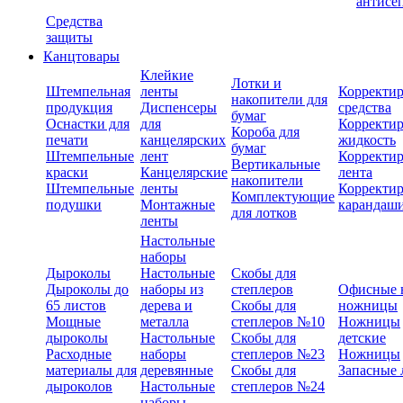
антисе
Средства
защиты
Канцтовары
Клейкие
Лотки и
Штемпельная
ленты
Корректи
накопители для
продукция
Диспенсеры
средства
бумаг
Оснастки для
для
Корректи
Короба для
печати
канцелярских
жидкость
бумаг
Штемпельные
лент
Корректи
Вертикальные
краски
Канцелярские
лента
накопители
Штемпельные
ленты
Корректи
Комплектующие
подушки
Монтажные
карандаш
для лотков
ленты
Настольные
наборы
Дыроколы
Настольные
Скобы для
Дыроколы до
наборы из
степлеров
Офисные 
65 листов
дерева и
Скобы для
ножницы
Мощные
металла
степлеров №10
Ножницы
дыроколы
Настольные
Скобы для
детские
Расходные
наборы
степлеров №23
Ножницы
материалы для
деревянные
Скобы для
Запасные 
дыроколов
Настольные
степлеров №24
наборы