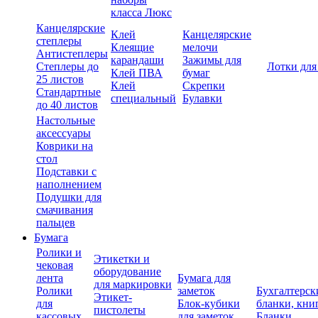
класса Люкс
Канцелярские
Клей
Канцелярские
степлеры
Клеящие
мелочи
Антистеплеры
карандаши
Зажимы для
Степлеры до
Лотки для
Клей ПВА
бумаг
25 листов
Клей
Скрепки
Стандартные
специальный
Булавки
до 40 листов
Настольные
аксессуары
Коврики на
стол
Подставки с
наполнением
Подушки для
смачивания
пальцев
Бумага
Ролики и
Этикетки и
чековая
оборудование
лента
Бумага для
для маркировки
Ролики
заметок
Бухгалтерск
Этикет-
для
Блок-кубики
бланки, кни
пистолеты
кассовых
для заметок
Бланки