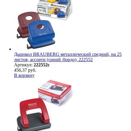
Дырокол BRAUBERG металлический средний, на 25
листов, ассорти (синий /бордо), 222552
Артикул:
222552с
456,37 руб.
В корзину