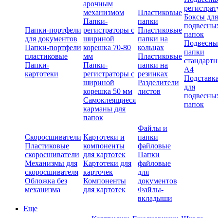
арочным
регистрат
механизмом
Пластиковые
Боксы для
Папки-
папки
подвесны
Папки-портфели
регистраторы с
Пластиковые
папок
для документов
шириной
папки на
Подвесны
Папки-портфели
корешка 70-80
кольцах
папки
пластиковые
мм
Пластиковые
стандарт
Папки-
Папки-
папки на
А4
картотеки
регистраторы с
резинках
Подставк
шириной
Разделители
для
корешка 50 мм
листов
подвесны
Самоклеящиеся
папок
карманы для
папок
Файлы и
Скоросшиватели
Картотеки и
папки
Пластиковые
компоненты
файловые
скоросшиватели
для картотек
Папки
Механизмы для
Картотеки для
файловые
скоросшивателя
карточек
для
Обложка без
Компоненты
документов
механизма
для картотек
Файлы-
вкладыши
Еще