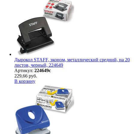
Дырокол STAFF, эконом, металлический средний, на 20
листов, черный, 224649
Артикул:
224649с
229,66 руб.
В корзину