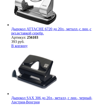
Дырокол ATTACHE 6720 до 20л., металл.,с лин.,с
рез.вставкой,серебр.
Артикул:
256103
393 руб.
В корзину
Дырокол SAX 306 до 20л., металл, с лин., черный,
Австрия-Венгрия