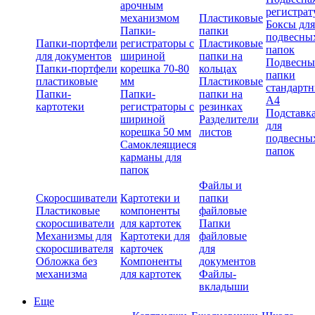
арочным
регистрат
механизмом
Пластиковые
Боксы для
Папки-
папки
подвесны
Папки-портфели
регистраторы с
Пластиковые
папок
для документов
шириной
папки на
Подвесны
Папки-портфели
корешка 70-80
кольцах
папки
пластиковые
мм
Пластиковые
стандарт
Папки-
Папки-
папки на
А4
картотеки
регистраторы с
резинках
Подставк
шириной
Разделители
для
корешка 50 мм
листов
подвесны
Самоклеящиеся
папок
карманы для
папок
Файлы и
Скоросшиватели
Картотеки и
папки
Пластиковые
компоненты
файловые
скоросшиватели
для картотек
Папки
Механизмы для
Картотеки для
файловые
скоросшивателя
карточек
для
Обложка без
Компоненты
документов
механизма
для картотек
Файлы-
вкладыши
Еще