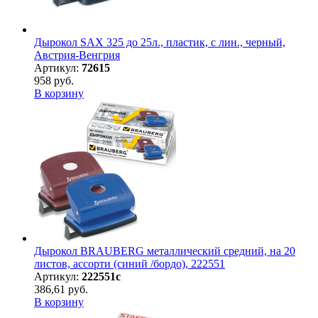
Дырокол SAX 325 до 25л., пластик, с лин., черный,
Австрия-Венгрия
Артикул:
72615
958 руб.
В корзину
Дырокол BRAUBERG металлический средний, на 20
листов, ассорти (синий /бордо), 222551
Артикул:
222551с
386,61 руб.
В корзину