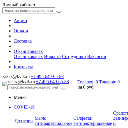
Личный кабинет
Акции
Оплата
Доставка
О канцтоварах
О канцтоварах
Новости
Сотрудники
Вакансии
Контакты
zakaz@kvik.ru
+7 495 649-65-88
zakaz@kvik.ru
+7 495 649-65-88
Товаров:
0
Товаров:
0
на
0 руб.
Меню
COVID-19
Средст
Мыло
Салфетки
дезинф
Дозаторы
антибактериальное
антибактериальные
и