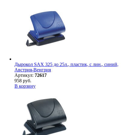
Дырокол SAX 325 до 25л., пластик, с лин., синий,
Австрия-Венгрия
Артикул:
72617
958 руб.
В корзину