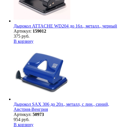
Дырокол ATTACHE WD204 до 16л., металл., черный
Артикул:
159012
375 руб.
В корзину
Дырокол SAX 306 до 20л., металл, с лин., синий,
Австрия-Венгрия
Артикул:
50973
954 руб.
В корзину