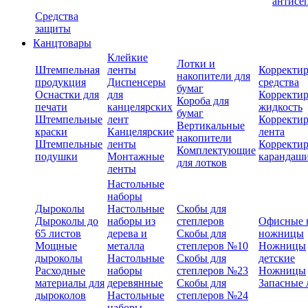
антисе
Средства
защиты
Канцтовары
Клейкие
Лотки и
Штемпельная
ленты
Корректи
накопители для
продукция
Диспенсеры
средства
бумаг
Оснастки для
для
Корректи
Короба для
печати
канцелярских
жидкость
бумаг
Штемпельные
лент
Корректи
Вертикальные
краски
Канцелярские
лента
накопители
Штемпельные
ленты
Корректи
Комплектующие
подушки
Монтажные
карандаш
для лотков
ленты
Настольные
наборы
Дыроколы
Настольные
Скобы для
Дыроколы до
наборы из
степлеров
Офисные 
65 листов
дерева и
Скобы для
ножницы
Мощные
металла
степлеров №10
Ножницы
дыроколы
Настольные
Скобы для
детские
Расходные
наборы
степлеров №23
Ножницы
материалы для
деревянные
Скобы для
Запасные 
дыроколов
Настольные
степлеров №24
наборы