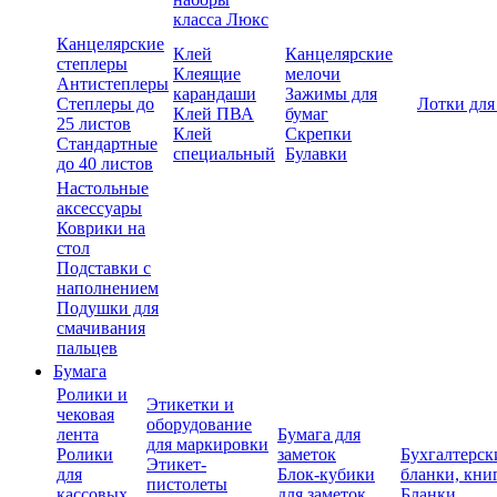
класса Люкс
Канцелярские
Клей
Канцелярские
степлеры
Клеящие
мелочи
Антистеплеры
карандаши
Зажимы для
Степлеры до
Лотки для
Клей ПВА
бумаг
25 листов
Клей
Скрепки
Стандартные
специальный
Булавки
до 40 листов
Настольные
аксессуары
Коврики на
стол
Подставки с
наполнением
Подушки для
смачивания
пальцев
Бумага
Ролики и
Этикетки и
чековая
оборудование
лента
Бумага для
для маркировки
Ролики
заметок
Бухгалтерск
Этикет-
для
Блок-кубики
бланки, кни
пистолеты
кассовых
для заметок
Бланки