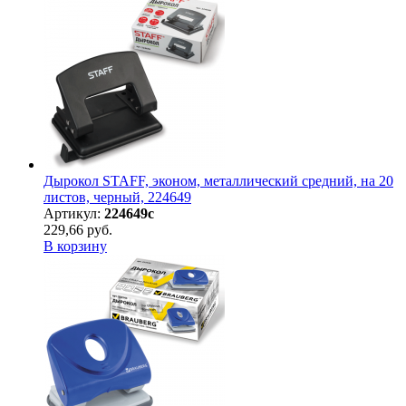
Дырокол STAFF, эконом, металлический средний, на 20
листов, черный, 224649
Артикул:
224649с
229,66 руб.
В корзину