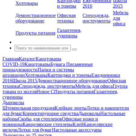
Картриджи
Ежедневники
Школа
Хозтовары
и тонеры
2016
2015
Мебель
Демонстрационное
Офисная
Спецодежда,
для
оборудование
техника
инструменты
офиса
Галантерея,
Продукты питания
сувениры
Главная
Каталог
Канцтовары
COVID-19
Канцтовары
Бумага
Письменные
принадлежности
Папки и системы
архивации
Хозтовары
Картриджи и тонеры
Ежедневники
2016
Школа 2015
Демонстрационное оборудование
Офисная
техника
Спецодежда, инструменты
Мебель для офиса
Группа
товара из экселя
Новое С
Продукты питания
Галантерея,
сувениры
Дыроколы
Штемпельная продукция
Клейкие ленты
Лотки и накопители
для бумаг
Корректирующие средства
Дыроколы
Настольные
наборы
Скобы для степлеров
Офисные ножи и
ножницы
Канцелярские степлеры
Клей
Канцелярские
мелочи
Лотки для бумаг
Настольные аксессуары
Дыроколы до 25 листов