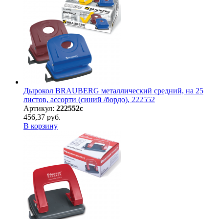
Дырокол BRAUBERG металлический средний, на 25
листов, ассорти (синий /бордо), 222552
Артикул:
222552с
456,37 руб.
В корзину