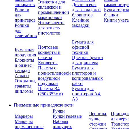
Этикетки для
аппаратов
Диспенсеры
самокопиру
складской и
Ролики
для закладок и
Бухгалтерск
промышленной
для
блокнотов
бланки
маркировки
принтеров
Клейкие
Книги учета
Этикет-лента
Ролики
закладки
для этикет-
для
пистолетов
телетайпов
Бумага для
Почтовые
офисной
Бумажная
конверты и
техники
продукция
пакеты
Цветная бумага
Блокноты
Конверты
для принтера
и бизнес-
Пакеты с
Бумага для
тетради
полиэтиленовой
плоттеров и
Атласы
воздушной
копировальных
Открытки,
подушкой
работ
грамоты,
Пакеты В4
Бумага для
дипломы
(250х353мм)
принтеров А4,
А3
Письменные принадлежности
Ручки
Чернила,
Принадл
Маркеры
Ручки гелевые
тушь,
для черч
Маркеры
Наборы
стержни
Транспо
перманентные
пишущих