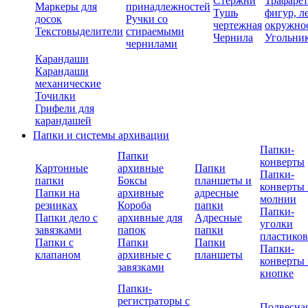
Стержни
Трафаре
Маркеры для
принадлежностей
Тушь
фигур, л
досок
Ручки со
чертежная
окружно
Текстовыделители
стираемыми
Чернила
Угольни
чернилами
Карандаши
Карандаши
механические
Точилки
Грифели для
карандашей
Папки и системы архивации
Папки-
Папки
конверты
Картонные
архивные
Папки
Папки-
папки
Боксы
планшеты и
конверты 
Папки на
архивные
адресные
молнии
резинках
Короба
папки
Папки-
Папки дело с
архивные для
Адресные
уголки
завязками
папок
папки
пластико
Папки с
Папки
Папки
Папки-
клапаном
архивные с
планшеты
конверты 
завязками
кнопке
Папки-
регистраторы с
Подвесна