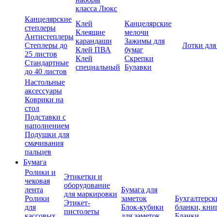
класса Люкс
Канцелярские
Клей
Канцелярские
степлеры
Клеящие
мелочи
Антистеплеры
карандаши
Зажимы для
Степлеры до
Лотки для
Клей ПВА
бумаг
25 листов
Клей
Скрепки
Стандартные
специальный
Булавки
до 40 листов
Настольные
аксессуары
Коврики на
стол
Подставки с
наполнением
Подушки для
смачивания
пальцев
Бумага
Ролики и
Этикетки и
чековая
оборудование
лента
Бумага для
для маркировки
Ролики
заметок
Бухгалтерск
Этикет-
для
Блок-кубики
бланки, кни
пистолеты
кассовых
для заметок
Бланки