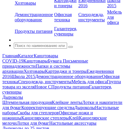
Картриджи
Ежедневники
Школа
Хозтовары
и тонеры
2016
2015
Мебель
Демонстрационное
Офисная
Спецодежда,
для
оборудование
техника
инструменты
офиса
Галантерея,
Продукты питания
сувениры
Главная
Каталог
Канцтовары
COVID-19
Канцтовары
Бумага
Письменные
принадлежности
Папки и системы
архивации
Хозтовары
Картриджи и тонеры
Ежедневники
2016
Школа 2015
Демонстрационное оборудование
Офисная
техника
Спецодежда, инструменты
Мебель для офиса
Группа
товара из экселя
Новое С
Продукты питания
Галантерея,
сувениры
Дыроколы
Штемпельная продукция
Клейкие ленты
Лотки и накопители
для бумаг
Корректирующие средства
Дыроколы
Настольные
наборы
Скобы для степлеров
Офисные ножи и
ножницы
Канцелярские степлеры
Клей
Канцелярские
мелочи
Лотки для бумаг
Настольные аксессуары
Дыроколы до 25 листов