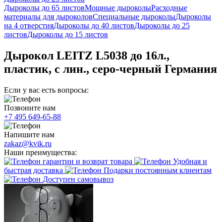
Дыроколы до 65 листов
Мощные дыроколы
Расходные
материалы для дыроколов
Специальные дыроколы
Дыроколы
на 4 отверстия
Дыроколы до 40 листов
Дыроколы до 25
листов
Дыроколы до 15 листов
Дырокол LEITZ L5038 до 16л.,
пластик, с лин., серо-черный Германия
Если у вас есть вопросы:
Позвоните нам
+7 495 649-65-88
Напишите нам
zakaz@kvik.ru
Наши преимущества:
гарантии и возврат товара
Удобная и
быстрая доставка
Подарки постоянным клиентам
Доступен самовывоз