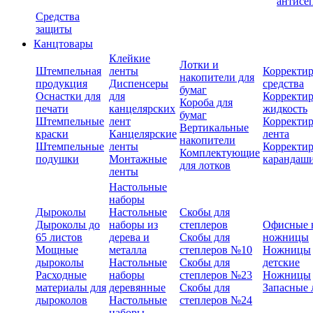
антисе
Средства
защиты
Канцтовары
Клейкие
Лотки и
Штемпельная
ленты
Корректи
накопители для
продукция
Диспенсеры
средства
бумаг
Оснастки для
для
Корректи
Короба для
печати
канцелярских
жидкость
бумаг
Штемпельные
лент
Корректи
Вертикальные
краски
Канцелярские
лента
накопители
Штемпельные
ленты
Корректи
Комплектующие
подушки
Монтажные
карандаш
для лотков
ленты
Настольные
наборы
Дыроколы
Настольные
Скобы для
Дыроколы до
наборы из
степлеров
Офисные 
65 листов
дерева и
Скобы для
ножницы
Мощные
металла
степлеров №10
Ножницы
дыроколы
Настольные
Скобы для
детские
Расходные
наборы
степлеров №23
Ножницы
материалы для
деревянные
Скобы для
Запасные 
дыроколов
Настольные
степлеров №24
наборы