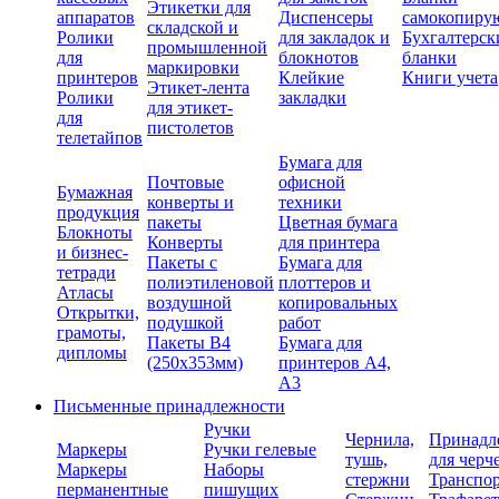
Этикетки для
аппаратов
Диспенсеры
самокопиру
складской и
Ролики
для закладок и
Бухгалтерск
промышленной
для
блокнотов
бланки
маркировки
принтеров
Клейкие
Книги учета
Этикет-лента
Ролики
закладки
для этикет-
для
пистолетов
телетайпов
Бумага для
Почтовые
офисной
Бумажная
конверты и
техники
продукция
пакеты
Цветная бумага
Блокноты
Конверты
для принтера
и бизнес-
Пакеты с
Бумага для
тетради
полиэтиленовой
плоттеров и
Атласы
воздушной
копировальных
Открытки,
подушкой
работ
грамоты,
Пакеты В4
Бумага для
дипломы
(250х353мм)
принтеров А4,
А3
Письменные принадлежности
Ручки
Чернила,
Принадл
Маркеры
Ручки гелевые
тушь,
для черч
Маркеры
Наборы
стержни
Транспо
перманентные
пишущих