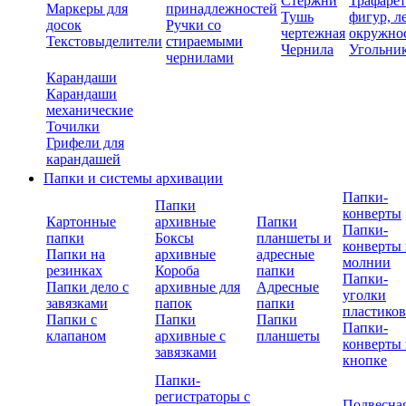
Стержни
Трафаре
Маркеры для
принадлежностей
Тушь
фигур, л
досок
Ручки со
чертежная
окружно
Текстовыделители
стираемыми
Чернила
Угольни
чернилами
Карандаши
Карандаши
механические
Точилки
Грифели для
карандашей
Папки и системы архивации
Папки-
Папки
конверты
Картонные
архивные
Папки
Папки-
папки
Боксы
планшеты и
конверты 
Папки на
архивные
адресные
молнии
резинках
Короба
папки
Папки-
Папки дело с
архивные для
Адресные
уголки
завязками
папок
папки
пластико
Папки с
Папки
Папки
Папки-
клапаном
архивные с
планшеты
конверты 
завязками
кнопке
Папки-
регистраторы с
Подвесна