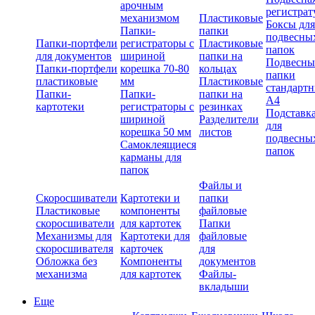
арочным
регистрат
механизмом
Пластиковые
Боксы для
Папки-
папки
подвесны
Папки-портфели
регистраторы с
Пластиковые
папок
для документов
шириной
папки на
Подвесны
Папки-портфели
корешка 70-80
кольцах
папки
пластиковые
мм
Пластиковые
стандарт
Папки-
Папки-
папки на
А4
картотеки
регистраторы с
резинках
Подставк
шириной
Разделители
для
корешка 50 мм
листов
подвесны
Самоклеящиеся
папок
карманы для
папок
Файлы и
Скоросшиватели
Картотеки и
папки
Пластиковые
компоненты
файловые
скоросшиватели
для картотек
Папки
Механизмы для
Картотеки для
файловые
скоросшивателя
карточек
для
Обложка без
Компоненты
документов
механизма
для картотек
Файлы-
вкладыши
Еще