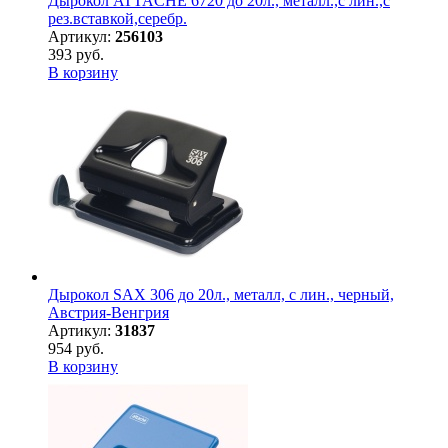
Дырокол ATTACHE 6720 до 20л., металл.,с лин.,с
рез.вставкой,серебр.
Артикул:
256103
393 руб.
В корзину
Дырокол SAX 306 до 20л., металл, с лин., черный,
Австрия-Венгрия
Артикул:
31837
954 руб.
В корзину