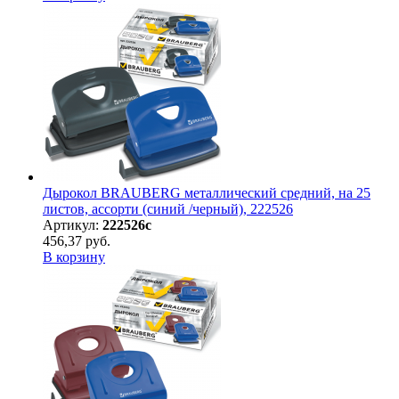
Дырокол BRAUBERG металлический средний, на 25
листов, ассорти (синий /черный), 222526
Артикул:
222526с
456,37 руб.
В корзину