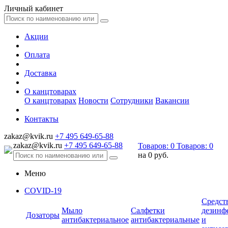
Личный кабинет
Акции
Оплата
Доставка
О канцтоварах
О канцтоварах
Новости
Сотрудники
Вакансии
Контакты
zakaz@kvik.ru
+7 495 649-65-88
zakaz@kvik.ru
+7 495 649-65-88
Товаров:
0
Товаров:
0
на
0 руб.
Меню
COVID-19
Средст
Мыло
Салфетки
дезинф
Дозаторы
антибактериальное
антибактериальные
и