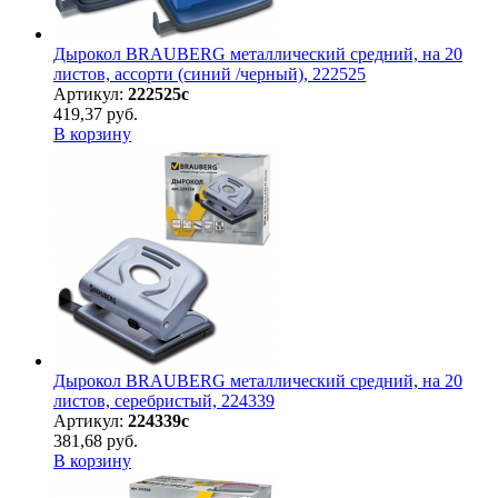
Дырокол BRAUBERG металлический средний, на 20
листов, ассорти (синий /черный), 222525
Артикул:
222525с
419,37 руб.
В корзину
Дырокол BRAUBERG металлический средний, на 20
листов, серебристый, 224339
Артикул:
224339с
381,68 руб.
В корзину