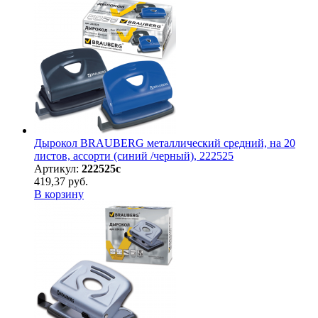
Дырокол BRAUBERG металлический средний, на 20
листов, ассорти (синий /черный), 222525
Артикул:
222525с
419,37 руб.
В корзину