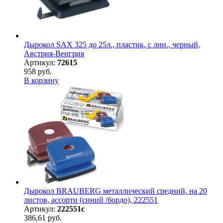
Дырокол SAX 325 до 25л., пластик, с лин., черный,
Австрия-Венгрия
Артикул:
72615
958 руб.
В корзину
Дырокол BRAUBERG металлический средний, на 20
листов, ассорти (синий /бордо), 222551
Артикул:
222551с
386,61 руб.