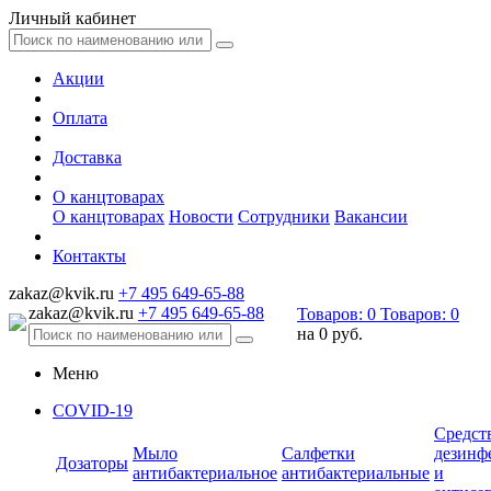
Личный кабинет
Акции
Оплата
Доставка
О канцтоварах
О канцтоварах
Новости
Сотрудники
Вакансии
Контакты
zakaz@kvik.ru
+7 495 649-65-88
zakaz@kvik.ru
+7 495 649-65-88
Товаров:
0
Товаров:
0
на
0 руб.
Меню
COVID-19
Средст
Мыло
Салфетки
дезинф
Дозаторы
антибактериальное
антибактериальные
и