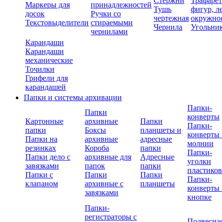
Стержни
Трафаре
Маркеры для
принадлежностей
Тушь
фигур, л
досок
Ручки со
чертежная
окружно
Текстовыделители
стираемыми
Чернила
Угольни
чернилами
Карандаши
Карандаши
механические
Точилки
Грифели для
карандашей
Папки и системы архивации
Папки-
Папки
конверты
Картонные
архивные
Папки
Папки-
папки
Боксы
планшеты и
конверты 
Папки на
архивные
адресные
молнии
резинках
Короба
папки
Папки-
Папки дело с
архивные для
Адресные
уголки
завязками
папок
папки
пластико
Папки с
Папки
Папки
Папки-
клапаном
архивные с
планшеты
конверты 
завязками
кнопке
Папки-
регистраторы с
Подвесна