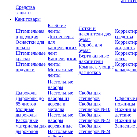
антисе
Средства
защиты
Канцтовары
Клейкие
Лотки и
Штемпельная
ленты
Корректи
накопители для
продукция
Диспенсеры
средства
бумаг
Оснастки для
для
Корректи
Короба для
печати
канцелярских
жидкость
бумаг
Штемпельные
лент
Корректи
Вертикальные
краски
Канцелярские
лента
накопители
Штемпельные
ленты
Корректи
Комплектующие
подушки
Монтажные
карандаш
для лотков
ленты
Настольные
наборы
Дыроколы
Настольные
Скобы для
Дыроколы до
наборы из
степлеров
Офисные 
65 листов
дерева и
Скобы для
ножницы
Мощные
металла
степлеров №10
Ножницы
дыроколы
Настольные
Скобы для
детские
Расходные
наборы
степлеров №23
Ножницы
материалы для
деревянные
Скобы для
Запасные 
дыроколов
Настольные
степлеров №24
наборы