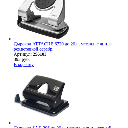
Дырокол ATTACHE 6720 до 20л., металл.,с лин.,с
рез.вставкой,серебр.
Артикул:
256103
393 руб.
В корзину
Дырокол SAX 306 до 20л., металл, с лин., черный,