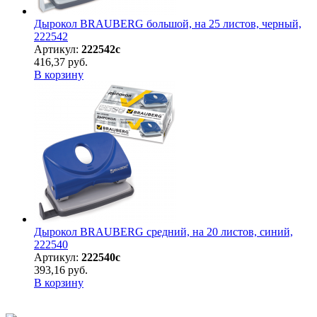
Дырокол BRAUBERG большой, на 25 листов, черный,
222542
Артикул:
222542с
416,37 руб.
В корзину
Дырокол BRAUBERG средний, на 20 листов, синий,
222540
Артикул:
222540с
393,16 руб.
В корзину