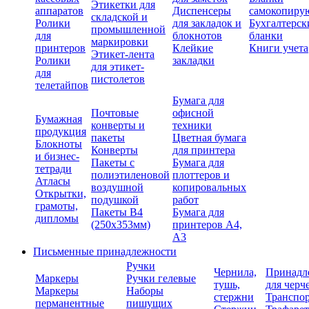
Этикетки для
аппаратов
Диспенсеры
самокопиру
складской и
Ролики
для закладок и
Бухгалтерск
промышленной
для
блокнотов
бланки
маркировки
принтеров
Клейкие
Книги учета
Этикет-лента
Ролики
закладки
для этикет-
для
пистолетов
телетайпов
Бумага для
Почтовые
офисной
Бумажная
конверты и
техники
продукция
пакеты
Цветная бумага
Блокноты
Конверты
для принтера
и бизнес-
Пакеты с
Бумага для
тетради
полиэтиленовой
плоттеров и
Атласы
воздушной
копировальных
Открытки,
подушкой
работ
грамоты,
Пакеты В4
Бумага для
дипломы
(250х353мм)
принтеров А4,
А3
Письменные принадлежности
Ручки
Чернила,
Принадл
Маркеры
Ручки гелевые
тушь,
для черч
Маркеры
Наборы
стержни
Транспо
перманентные
пишущих