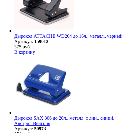
Дырокол ATTACHE WD204 до 16л., металл., черный
Артикул:
159012
375 руб.
В корзину
Дырокол SAX 306 до 20л., металл, с лин., синий,
Австрия-Венгрия
Артикул:
50973