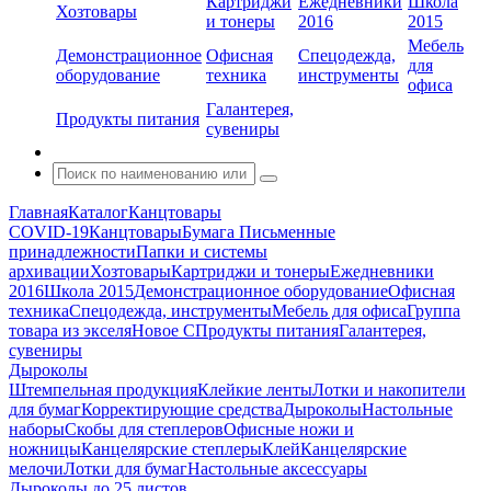
Картриджи
Ежедневники
Школа
Хозтовары
и тонеры
2016
2015
Мебель
Демонстрационное
Офисная
Спецодежда,
для
оборудование
техника
инструменты
офиса
Галантерея,
Продукты питания
сувениры
Главная
Каталог
Канцтовары
COVID-19
Канцтовары
Бумага
Письменные
принадлежности
Папки и системы
архивации
Хозтовары
Картриджи и тонеры
Ежедневники
2016
Школа 2015
Демонстрационное оборудование
Офисная
техника
Спецодежда, инструменты
Мебель для офиса
Группа
товара из экселя
Новое С
Продукты питания
Галантерея,
сувениры
Дыроколы
Штемпельная продукция
Клейкие ленты
Лотки и накопители
для бумаг
Корректирующие средства
Дыроколы
Настольные
наборы
Скобы для степлеров
Офисные ножи и
ножницы
Канцелярские степлеры
Клей
Канцелярские
мелочи
Лотки для бумаг
Настольные аксессуары
Дыроколы до 25 листов