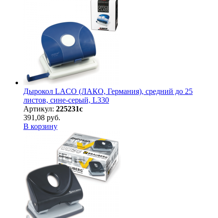
Дырокол LACO (ЛАКО, Германия), средний до 25
листов, сине-серый, L330
Артикул:
225231с
391,08 руб.
В корзину