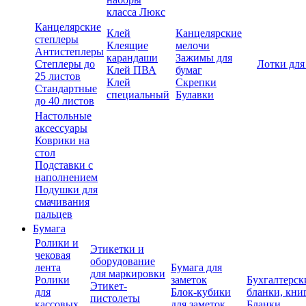
класса Люкс
Канцелярские
Клей
Канцелярские
степлеры
Клеящие
мелочи
Антистеплеры
карандаши
Зажимы для
Степлеры до
Лотки для
Клей ПВА
бумаг
25 листов
Клей
Скрепки
Стандартные
специальный
Булавки
до 40 листов
Настольные
аксессуары
Коврики на
стол
Подставки с
наполнением
Подушки для
смачивания
пальцев
Бумага
Ролики и
Этикетки и
чековая
оборудование
лента
Бумага для
для маркировки
Ролики
заметок
Бухгалтерск
Этикет-
для
Блок-кубики
бланки, кни
пистолеты
кассовых
для заметок
Бланки