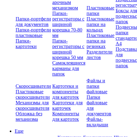
арочным
регистрат
механизмом
Пластиковые
Боксы для
Папки-
папки
подвесны
Папки-портфели
регистраторы с
Пластиковые
папок
для документов
шириной
папки на
Подвесны
Папки-портфели
корешка 70-80
кольцах
папки
пластиковые
мм
Пластиковые
стандарт
Папки-
Папки-
папки на
А4
картотеки
регистраторы с
резинках
Подставк
шириной
Разделители
для
корешка 50 мм
листов
подвесны
Самоклеящиеся
папок
карманы для
папок
Файлы и
Скоросшиватели
Картотеки и
папки
Пластиковые
компоненты
файловые
скоросшиватели
для картотек
Папки
Механизмы для
Картотеки для
файловые
скоросшивателя
карточек
для
Обложка без
Компоненты
документов
механизма
для картотек
Файлы-
вкладыши
Еще