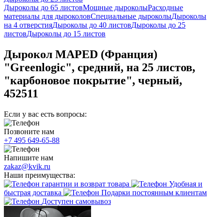
Дыроколы до 65 листов
Мощные дыроколы
Расходные
материалы для дыроколов
Специальные дыроколы
Дыроколы
на 4 отверстия
Дыроколы до 40 листов
Дыроколы до 25
листов
Дыроколы до 15 листов
Дырокол MAPED (Франция)
"Greenlogic", средний, на 25 листов,
"карбоновое покрытие", черный,
452511
Если у вас есть вопросы:
Позвоните нам
+7 495 649-65-88
Напишите нам
zakaz@kvik.ru
Наши преимущества:
гарантии и возврат товара
Удобная и
быстрая доставка
Подарки постоянным клиентам
Доступен самовывоз