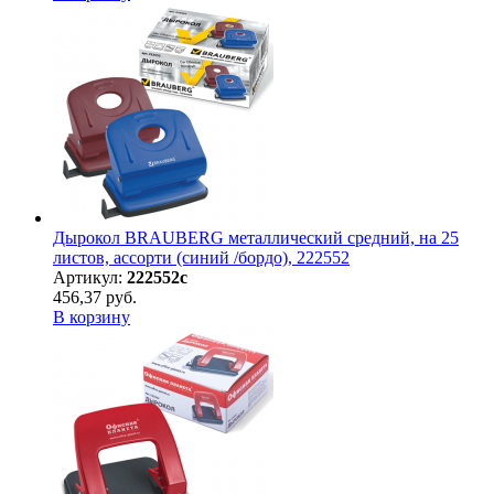
Дырокол BRAUBERG металлический средний, на 25
листов, ассорти (синий /бордо), 222552
Артикул:
222552с
456,37 руб.
В корзину