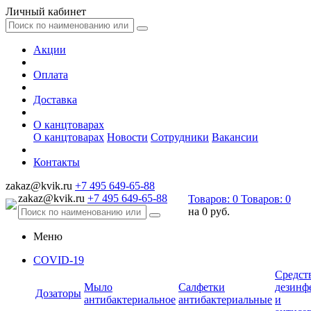
Личный кабинет
Акции
Оплата
Доставка
О канцтоварах
О канцтоварах
Новости
Сотрудники
Вакансии
Контакты
zakaz@kvik.ru
+7 495 649-65-88
zakaz@kvik.ru
+7 495 649-65-88
Товаров:
0
Товаров:
0
на
0 руб.
Меню
COVID-19
Средст
Мыло
Салфетки
дезинф
Дозаторы
антибактериальное
антибактериальные
и