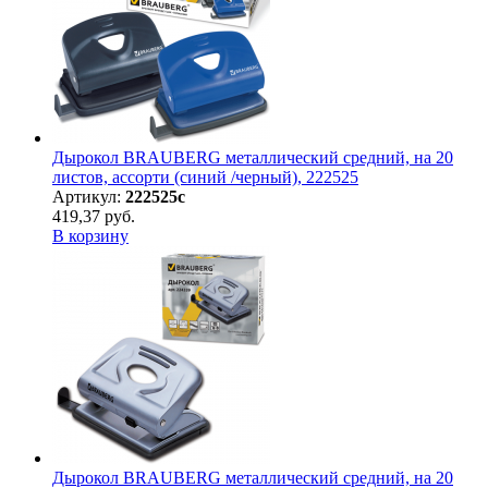
Дырокол BRAUBERG металлический средний, на 20
листов, ассорти (синий /черный), 222525
Артикул:
222525с
419,37 руб.
В корзину
Дырокол BRAUBERG металлический средний, на 20