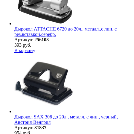
Дырокол ATTACHE 6720 до 20л., металл.,с лин.,с
рез.вставкой,серебр.
Артикул:
256103
393 руб.
В корзину
Дырокол SAX 306 до 20л., металл, с лин., черный,
Австрия-Венгрия
Артикул:
31837
954 руб.