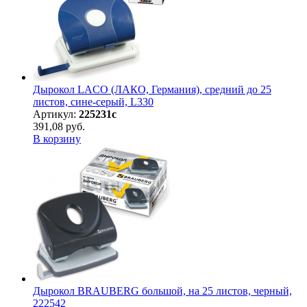
Дырокол LACO (ЛАКО, Германия), средний до 25
листов, сине-серый, L330
Артикул:
225231с
391,08 руб.
В корзину
Дырокол BRAUBERG большой, на 25 листов, черный,
222542