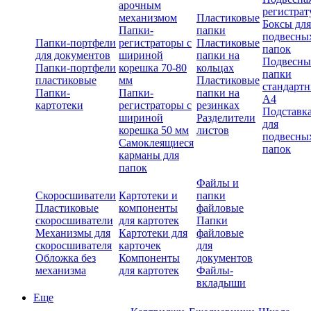
арочным
регистрат
механизмом
Пластиковые
Боксы для
Папки-
папки
подвесны
Папки-портфели
регистраторы с
Пластиковые
папок
для документов
шириной
папки на
Подвесны
Папки-портфели
корешка 70-80
кольцах
папки
пластиковые
мм
Пластиковые
стандарт
Папки-
Папки-
папки на
А4
картотеки
регистраторы с
резинках
Подставк
шириной
Разделители
для
корешка 50 мм
листов
подвесны
Самоклеящиеся
папок
карманы для
папок
Файлы и
Скоросшиватели
Картотеки и
папки
Пластиковые
компоненты
файловые
скоросшиватели
для картотек
Папки
Механизмы для
Картотеки для
файловые
скоросшивателя
карточек
для
Обложка без
Компоненты
документов
механизма
для картотек
Файлы-
вкладыши
Еще