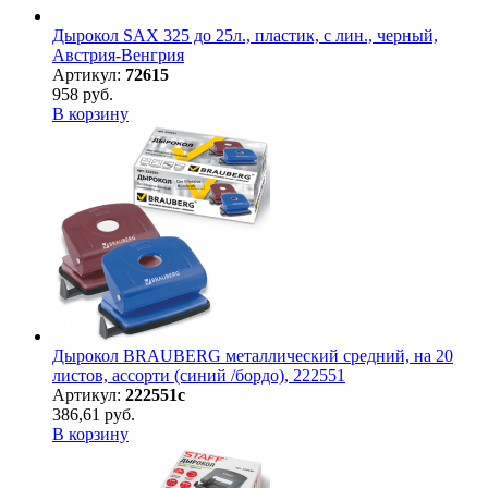
Дырокол SAX 325 до 25л., пластик, с лин., черный,
Австрия-Венгрия
Артикул:
72615
958 руб.
В корзину
Дырокол BRAUBERG металлический средний, на 20
листов, ассорти (синий /бордо), 222551
Артикул:
222551с
386,61 руб.
В корзину