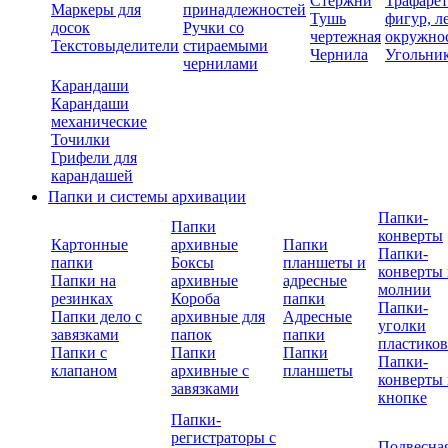
Стержни
Трафаре
Маркеры для
принадлежностей
Тушь
фигур, л
досок
Ручки со
чертежная
окружно
Текстовыделители
стираемыми
Чернила
Угольни
чернилами
Карандаши
Карандаши
механические
Точилки
Грифели для
карандашей
Папки и системы архивации
Папки-
Папки
конверты
Картонные
архивные
Папки
Папки-
папки
Боксы
планшеты и
конверты 
Папки на
архивные
адресные
молнии
резинках
Короба
папки
Папки-
Папки дело с
архивные для
Адресные
уголки
завязками
папок
папки
пластико
Папки с
Папки
Папки
Папки-
клапаном
архивные с
планшеты
конверты 
завязками
кнопке
Папки-
регистраторы с
Подвесна