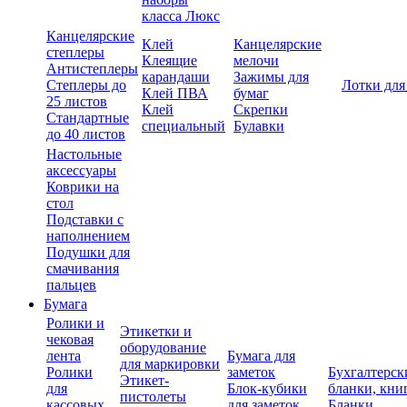
класса Люкс
Канцелярские
Клей
Канцелярские
степлеры
Клеящие
мелочи
Антистеплеры
карандаши
Зажимы для
Степлеры до
Лотки для
Клей ПВА
бумаг
25 листов
Клей
Скрепки
Стандартные
специальный
Булавки
до 40 листов
Настольные
аксессуары
Коврики на
стол
Подставки с
наполнением
Подушки для
смачивания
пальцев
Бумага
Ролики и
Этикетки и
чековая
оборудование
лента
Бумага для
для маркировки
Ролики
заметок
Бухгалтерск
Этикет-
для
Блок-кубики
бланки, кни
пистолеты
кассовых
для заметок
Бланки