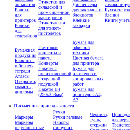
Этикетки для
аппаратов
Диспенсеры
самокопиру
складской и
Ролики
для закладок и
Бухгалтерск
промышленной
для
блокнотов
бланки
маркировки
принтеров
Клейкие
Книги учета
Этикет-лента
Ролики
закладки
для этикет-
для
пистолетов
телетайпов
Бумага для
Почтовые
офисной
Бумажная
конверты и
техники
продукция
пакеты
Цветная бумага
Блокноты
Конверты
для принтера
и бизнес-
Пакеты с
Бумага для
тетради
полиэтиленовой
плоттеров и
Атласы
воздушной
копировальных
Открытки,
подушкой
работ
грамоты,
Пакеты В4
Бумага для
дипломы
(250х353мм)
принтеров А4,
А3
Письменные принадлежности
Ручки
Чернила,
Принадл
Маркеры
Ручки гелевые
тушь,
для черч
Маркеры
Наборы
стержни
Транспо
перманентные
пишущих