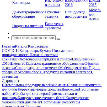
Картриджи
Ежедневники
Школа
Хозтовары
и тонеры
2016
2015
Мебель
Демонстрационное
Офисная
Спецодежда,
для
оборудование
техника
инструменты
офиса
Галантерея,
Продукты питания
сувениры
Главная
Каталог
Канцтовары
COVID-19
Канцтовары
Бумага
Письменные
принадлежности
Папки и системы
архивации
Хозтовары
Картриджи и тонеры
Ежедневники
2016
Школа 2015
Демонстрационное оборудование
Офисная
техника
Спецодежда, инструменты
Мебель для офиса
Группа
товара из экселя
Новое С
Продукты питания
Галантерея,
сувениры
Дыроколы
Штемпельная продукция
Клейкие ленты
Лотки и накопители
для бумаг
Корректирующие средства
Дыроколы
Настольные
наборы
Скобы для степлеров
Офисные ножи и
ножницы
Канцелярские степлеры
Клей
Канцелярские
мелочи
Лотки для бумаг
Настольные аксессуары
Дыроколы до 25 листов