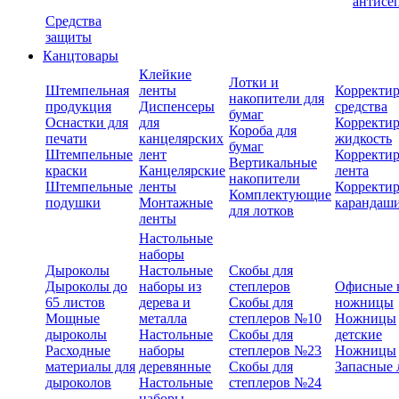
антисе
Средства
защиты
Канцтовары
Клейкие
Лотки и
Штемпельная
ленты
Корректи
накопители для
продукция
Диспенсеры
средства
бумаг
Оснастки для
для
Корректи
Короба для
печати
канцелярских
жидкость
бумаг
Штемпельные
лент
Корректи
Вертикальные
краски
Канцелярские
лента
накопители
Штемпельные
ленты
Корректи
Комплектующие
подушки
Монтажные
карандаш
для лотков
ленты
Настольные
наборы
Дыроколы
Настольные
Скобы для
Дыроколы до
наборы из
степлеров
Офисные 
65 листов
дерева и
Скобы для
ножницы
Мощные
металла
степлеров №10
Ножницы
дыроколы
Настольные
Скобы для
детские
Расходные
наборы
степлеров №23
Ножницы
материалы для
деревянные
Скобы для
Запасные 
дыроколов
Настольные
степлеров №24
наборы