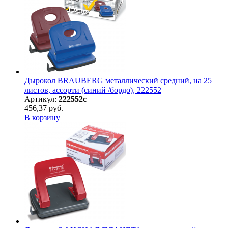
Дырокол BRAUBERG металлический средний, на 25
листов, ассорти (синий /бордо), 222552
Артикул:
222552с
456,37 руб.
В корзину