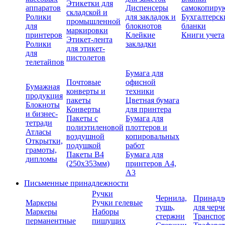
Этикетки для
аппаратов
Диспенсеры
самокопиру
складской и
Ролики
для закладок и
Бухгалтерск
промышленной
для
блокнотов
бланки
маркировки
принтеров
Клейкие
Книги учета
Этикет-лента
Ролики
закладки
для этикет-
для
пистолетов
телетайпов
Бумага для
Почтовые
офисной
Бумажная
конверты и
техники
продукция
пакеты
Цветная бумага
Блокноты
Конверты
для принтера
и бизнес-
Пакеты с
Бумага для
тетради
полиэтиленовой
плоттеров и
Атласы
воздушной
копировальных
Открытки,
подушкой
работ
грамоты,
Пакеты В4
Бумага для
дипломы
(250х353мм)
принтеров А4,
А3
Письменные принадлежности
Ручки
Чернила,
Принадл
Маркеры
Ручки гелевые
тушь,
для черч
Маркеры
Наборы
стержни
Транспо
перманентные
пишущих