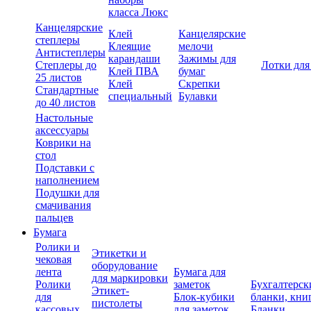
класса Люкс
Канцелярские
Клей
Канцелярские
степлеры
Клеящие
мелочи
Антистеплеры
карандаши
Зажимы для
Степлеры до
Лотки для
Клей ПВА
бумаг
25 листов
Клей
Скрепки
Стандартные
специальный
Булавки
до 40 листов
Настольные
аксессуары
Коврики на
стол
Подставки с
наполнением
Подушки для
смачивания
пальцев
Бумага
Ролики и
Этикетки и
чековая
оборудование
лента
Бумага для
для маркировки
Ролики
заметок
Бухгалтерск
Этикет-
для
Блок-кубики
бланки, кни
пистолеты
кассовых
для заметок
Бланки