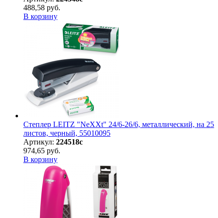
488,58 руб.
В корзину
Степлер LEITZ "NeXXt" 24/6-26/6, металлический, на 25
листов, черный, 55010095
Артикул:
224518с
974,65 руб.
В корзину