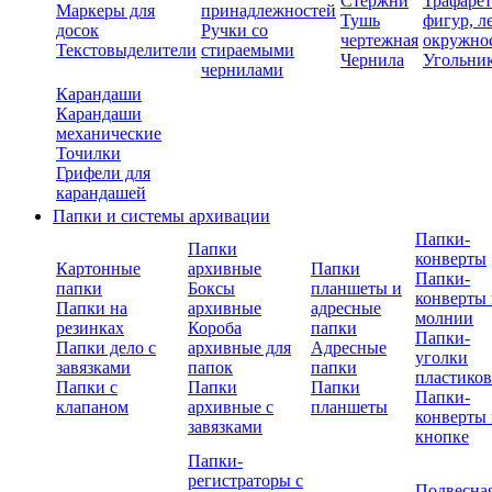
Стержни
Трафаре
Маркеры для
принадлежностей
Тушь
фигур, л
досок
Ручки со
чертежная
окружно
Текстовыделители
стираемыми
Чернила
Угольни
чернилами
Карандаши
Карандаши
механические
Точилки
Грифели для
карандашей
Папки и системы архивации
Папки-
Папки
конверты
Картонные
архивные
Папки
Папки-
папки
Боксы
планшеты и
конверты 
Папки на
архивные
адресные
молнии
резинках
Короба
папки
Папки-
Папки дело с
архивные для
Адресные
уголки
завязками
папок
папки
пластико
Папки с
Папки
Папки
Папки-
клапаном
архивные с
планшеты
конверты 
завязками
кнопке
Папки-
регистраторы с
Подвесна