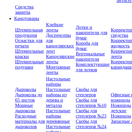
антисе
Средства
защиты
Канцтовары
Клейкие
Лотки и
Штемпельная
ленты
Корректи
накопители для
продукция
Диспенсеры
средства
бумаг
Оснастки для
для
Корректи
Короба для
печати
канцелярских
жидкость
бумаг
Штемпельные
лент
Корректи
Вертикальные
краски
Канцелярские
лента
накопители
Штемпельные
ленты
Корректи
Комплектующие
подушки
Монтажные
карандаш
для лотков
ленты
Настольные
наборы
Дыроколы
Настольные
Скобы для
Дыроколы до
наборы из
степлеров
Офисные 
65 листов
дерева и
Скобы для
ножницы
Мощные
металла
степлеров №10
Ножницы
дыроколы
Настольные
Скобы для
детские
Расходные
наборы
степлеров №23
Ножницы
материалы для
деревянные
Скобы для
Запасные 
дыроколов
Настольные
степлеров №24
наборы