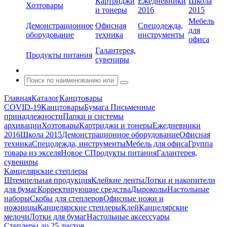
Картриджи
Ежедневники
Школа
Хозтовары
и тонеры
2016
2015
Мебель
Демонстрационное
Офисная
Спецодежда,
для
оборудование
техника
инструменты
офиса
Галантерея,
Продукты питания
сувениры
Главная
Каталог
Канцтовары
COVID-19
Канцтовары
Бумага
Письменные
принадлежности
Папки и системы
архивации
Хозтовары
Картриджи и тонеры
Ежедневники
2016
Школа 2015
Демонстрационное оборудование
Офисная
техника
Спецодежда, инструменты
Мебель для офиса
Группа
товара из экселя
Новое С
Продукты питания
Галантерея,
сувениры
Канцелярские степлеры
Штемпельная продукция
Клейкие ленты
Лотки и накопители
для бумаг
Корректирующие средства
Дыроколы
Настольные
наборы
Скобы для степлеров
Офисные ножи и
ножницы
Канцелярские степлеры
Клей
Канцелярские
мелочи
Лотки для бумаг
Настольные аксессуары
Степлеры до 25 листов