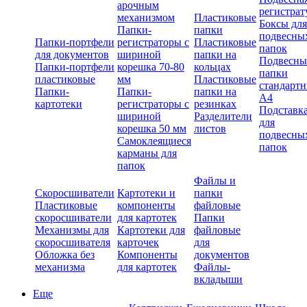
арочным
регистрат
механизмом
Пластиковые
Боксы для
Папки-
папки
подвесны
Папки-портфели
регистраторы с
Пластиковые
папок
для документов
шириной
папки на
Подвесны
Папки-портфели
корешка 70-80
кольцах
папки
пластиковые
мм
Пластиковые
стандарт
Папки-
Папки-
папки на
А4
картотеки
регистраторы с
резинках
Подставк
шириной
Разделители
для
корешка 50 мм
листов
подвесны
Самоклеящиеся
папок
карманы для
папок
Файлы и
Скоросшиватели
Картотеки и
папки
Пластиковые
компоненты
файловые
скоросшиватели
для картотек
Папки
Механизмы для
Картотеки для
файловые
скоросшивателя
карточек
для
Обложка без
Компоненты
документов
механизма
для картотек
Файлы-
вкладыши
Еще