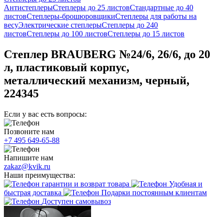
Антистеплеры
Степлеры до 25 листов
Стандартные до 40
листов
Степлеры-брошюровщики
Степлеры для работы на
весу
Электрические степлеры
Степлеры до 240
листов
Степлеры до 100 листов
Степлеры до 15 листов
Степлер BRAUBERG №24/6, 26/6, до 20
л, пластиковый корпус,
металлический механизм, черный,
224345
Если у вас есть вопросы:
Позвоните нам
+7 495 649-65-88
Напишите нам
zakaz@kvik.ru
Наши преимущества:
гарантии и возврат товара
Удобная и
быстрая доставка
Подарки постоянным клиентам
Доступен самовывоз