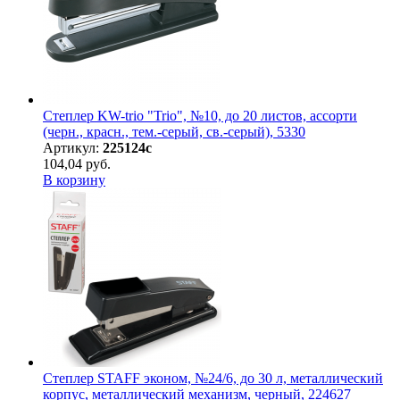
Степлер KW-trio "Trio", №10, до 20 листов, ассорти
(черн., красн., тем.-серый, св.-серый), 5330
Артикул:
225124с
104,04 руб.
В корзину
Степлер STAFF эконом, №24/6, до 30 л, металлический
корпус, металлический механизм, черный, 224627