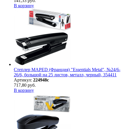
141,33 руб.
В корзину
Степлер MAPED (Франция) "Essentials Metal", №24/6-
26/6, большой на 25 листов, металл, черный, 354411
Артикул:
224948с
717,80 руб.
В корзину