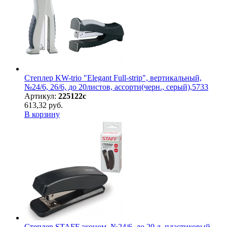
Степлер KW-trio "Elegant Full-strip", вертикальный,
№24/6, 26/6, до 20листов, ассорти(черн., серый),5733
Артикул:
225122с
613,32 руб.
В корзину
Степлер STAFF эконом, №24/6, до 20 л, пластиковый