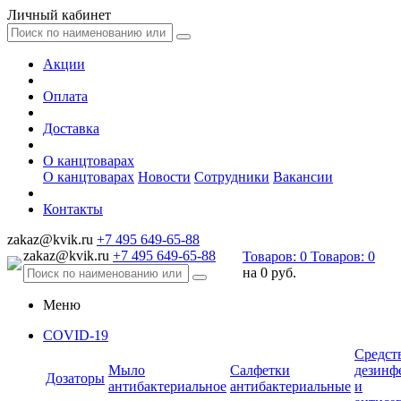
Личный кабинет
Акции
Оплата
Доставка
О канцтоварах
О канцтоварах
Новости
Сотрудники
Вакансии
Контакты
zakaz@kvik.ru
+7 495 649-65-88
zakaz@kvik.ru
+7 495 649-65-88
Товаров:
0
Товаров:
0
на
0 руб.
Меню
COVID-19
Средст
Мыло
Салфетки
дезинф
Дозаторы
антибактериальное
антибактериальные
и