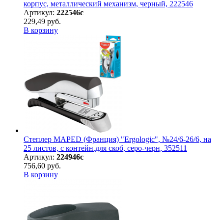
корпус, металлический механизм, черный, 222546
Артикул:
222546с
229,49 руб.
В корзину
Степлер MAPED (Франция) "Ergologic", №24/6-26/6, на
25 листов, с контейн.для скоб, серо-черн, 352511
Артикул:
224946с
756,60 руб.
В корзину