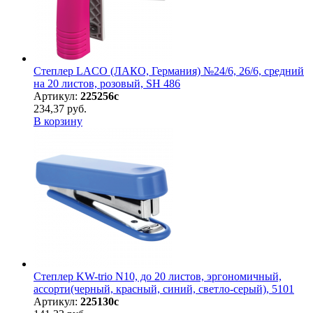
Степлер LACO (ЛАКО, Германия) №24/6, 26/6, средний
на 20 листов, розовый, SH 486
Артикул:
225256с
234,37 руб.
В корзину
Степлер KW-trio N10, до 20 листов, эргономичный,
ассорти(черный, красный, синий, светло-серый), 5101
Артикул:
225130с