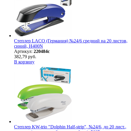
Степлер LACO (Германия) №24/6 средний на 20 листов,
синий, H400N
Артикул:
220484с
382,79 руб.
В корзину
Степлер KW-trio "Dolphin Half-strip", №24/6, до 20 лист.,