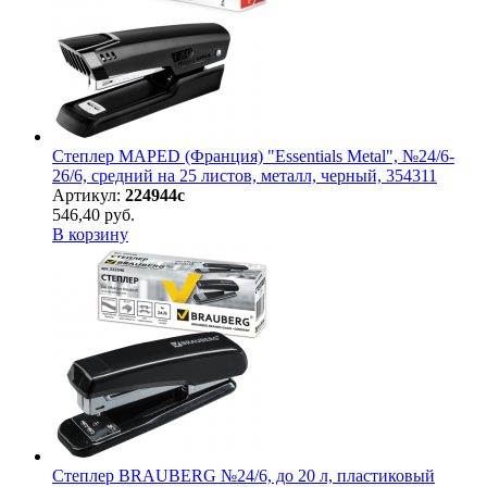
Степлер MAPED (Франция) "Essentials Metal", №24/6-
26/6, средний на 25 листов, металл, черный, 354311
Артикул:
224944с
546,40 руб.
В корзину
Степлер BRAUBERG №24/6, до 20 л, пластиковый