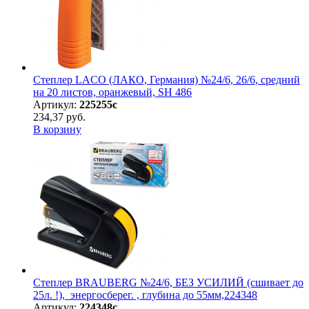
Степлер LACO (ЛАКО, Германия) №24/6, 26/6, средний
на 20 листов, оранжевый, SH 486
Артикул:
225255с
234,37 руб.
В корзину
Степлер BRAUBERG №24/6, БЕЗ УСИЛИЙ (сшивает до
25л. !), энергосберег. , глубина до 55мм,224348
Артикул:
224348с