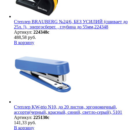
Степлер BRAUBERG №24/6, БЕЗ УСИЛИЙ (сшивает до
25л. !), энергосберег. , глубина до 55мм,224348
Артикул:
224348с
488,58 руб.
В корзину
Степлер KW-trio N10, до 20 листов, эргономичный,
ассорти(черный, красный, синий, светло-серый), 5101
Артикул:
225130с
141,33 руб.
В корзину