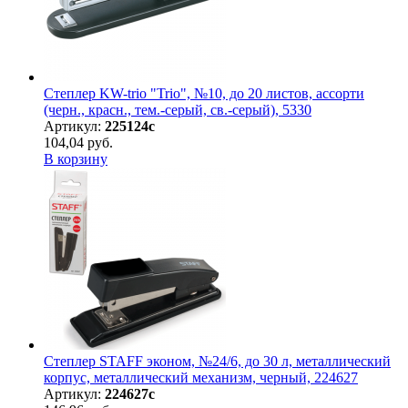
Степлер KW-trio "Trio", №10, до 20 листов, ассорти
(черн., красн., тем.-серый, св.-серый), 5330
Артикул:
225124с
104,04 руб.
В корзину
Степлер STAFF эконом, №24/6, до 30 л, металлический
корпус, металлический механизм, черный, 224627
Артикул:
224627с