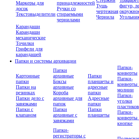
Стержни
Трафаре
Маркеры для
принадлежностей
Тушь
фигур, л
досок
Ручки со
чертежная
окружно
Текстовыделители
стираемыми
Чернила
Угольни
чернилами
Карандаши
Карандаши
механические
Точилки
Грифели для
карандашей
Папки и системы архивации
Папки-
Папки
конверты
Картонные
архивные
Папки
Папки-
папки
Боксы
планшеты и
конверты 
Папки на
архивные
адресные
молнии
резинках
Короба
папки
Папки-
Папки дело с
архивные для
Адресные
уголки
завязками
папок
папки
пластико
Папки с
Папки
Папки
Папки-
клапаном
архивные с
планшеты
конверты 
завязками
кнопке
Папки-
регистраторы с
Подвесна