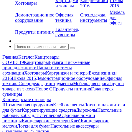
Картриджи
Ежедневники
Школа
Хозтовары
и тонеры
2016
2015
Мебель
Демонстрационное
Офисная
Спецодежда,
для
оборудование
техника
инструменты
офиса
Галантерея,
Продукты питания
сувениры
Главная
Каталог
Канцтовары
COVID-19
Канцтовары
Бумага
Письменные
принадлежности
Папки и системы
архивации
Хозтовары
Картриджи и тонеры
Ежедневники
2016
Школа 2015
Демонстрационное оборудование
Офисная
техника
Спецодежда, инструменты
Мебель для офиса
Группа
товара из экселя
Новое С
Продукты питания
Галантерея,
сувениры
Канцелярские степлеры
Штемпельная продукция
Клейкие ленты
Лотки и накопители
для бумаг
Корректирующие средства
Дыроколы
Настольные
наборы
Скобы для степлеров
Офисные ножи и
ножницы
Канцелярские степлеры
Клей
Канцелярские
мелочи
Лотки для бумаг
Настольные аксессуары
Степлеры до 25 листов