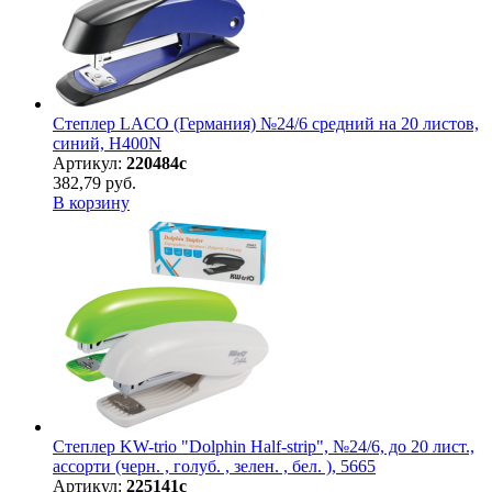
Степлер LACO (Германия) №24/6 средний на 20 листов,
синий, H400N
Артикул:
220484с
382,79 руб.
В корзину
Степлер KW-trio "Dolphin Half-strip", №24/6, до 20 лист.,
ассорти (черн. , голуб. , зелен. , бел. ), 5665
Артикул:
225141с