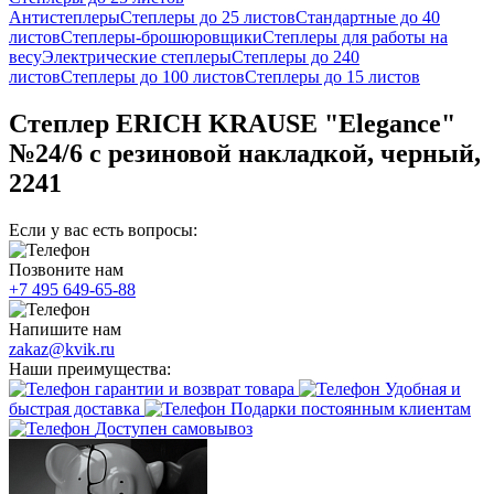
Антистеплеры
Степлеры до 25 листов
Стандартные до 40
листов
Степлеры-брошюровщики
Степлеры для работы на
весу
Электрические степлеры
Степлеры до 240
листов
Степлеры до 100 листов
Степлеры до 15 листов
Степлер ERICH KRAUSE "Elegance"
№24/6 с резиновой накладкой, черный,
2241
Если у вас есть вопросы:
Позвоните нам
+7 495 649-65-88
Напишите нам
zakaz@kvik.ru
Наши преимущества:
гарантии и возврат товара
Удобная и
быстрая доставка
Подарки постоянным клиентам
Доступен самовывоз