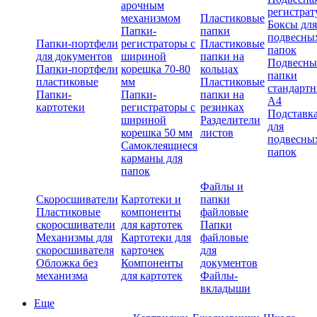
арочным
регистрат
механизмом
Пластиковые
Боксы для
Папки-
папки
подвесны
Папки-портфели
регистраторы с
Пластиковые
папок
для документов
шириной
папки на
Подвесны
Папки-портфели
корешка 70-80
кольцах
папки
пластиковые
мм
Пластиковые
стандарт
Папки-
Папки-
папки на
А4
картотеки
регистраторы с
резинках
Подставк
шириной
Разделители
для
корешка 50 мм
листов
подвесны
Самоклеящиеся
папок
карманы для
папок
Файлы и
Скоросшиватели
Картотеки и
папки
Пластиковые
компоненты
файловые
скоросшиватели
для картотек
Папки
Механизмы для
Картотеки для
файловые
скоросшивателя
карточек
для
Обложка без
Компоненты
документов
механизма
для картотек
Файлы-
вкладыши
Еще