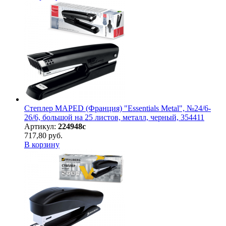
Степлер MAPED (Франция) "Essentials Metal", №24/6-
26/6, большой на 25 листов, металл, черный, 354411
Артикул:
224948с
717,80 руб.
В корзину