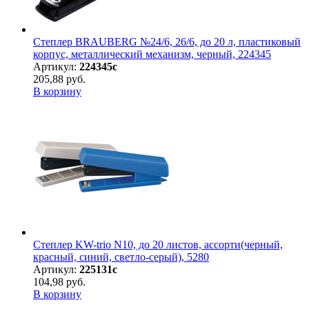
Степлер BRAUBERG №24/6, 26/6, до 20 л, пластиковый
корпус, металлический механизм, черный, 224345
Артикул:
224345с
205,88 руб.
В корзину
Степлер KW-trio N10, до 20 листов, ассорти(черный,
красный, синий, светло-серый), 5280
Артикул:
225131с
104,98 руб.
В корзину