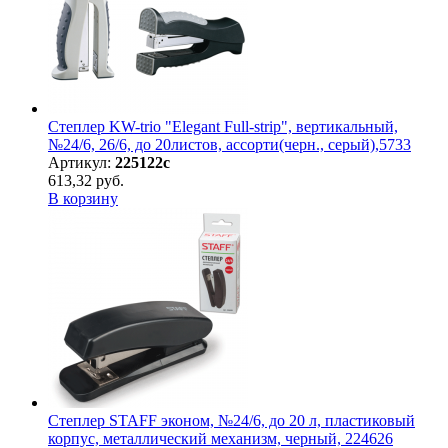
Степлер KW-trio "Elegant Full-strip", вертикальный,
№24/6, 26/6, до 20листов, ассорти(черн., серый),5733
Артикул:
225122с
613,32 руб.
В корзину
Степлер STAFF эконом, №24/6, до 20 л, пластиковый
корпус, металлический механизм, черный, 224626