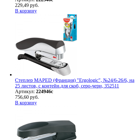
229,49 руб.
В корзину
Степлер MAPED (Франция) "Ergologic", №24/6-26/6, на
25 листов, с контейн.для скоб, серо-черн, 352511
Артикул:
224946с
756,60 руб.
В корзину