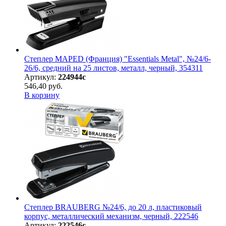
Степлер MAPED (Франция) "Essentials Metal", №24/6-
26/6, средний на 25 листов, металл, черный, 354311
Артикул:
224944с
546,40 руб.
В корзину
Степлер BRAUBERG №24/6, до 20 л, пластиковый
корпус, металлический механизм, черный, 222546
Артикул:
222546с