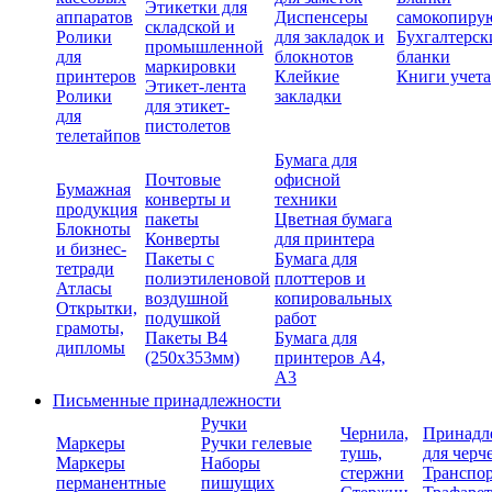
Этикетки для
аппаратов
Диспенсеры
самокопиру
складской и
Ролики
для закладок и
Бухгалтерск
промышленной
для
блокнотов
бланки
маркировки
принтеров
Клейкие
Книги учета
Этикет-лента
Ролики
закладки
для этикет-
для
пистолетов
телетайпов
Бумага для
Почтовые
офисной
Бумажная
конверты и
техники
продукция
пакеты
Цветная бумага
Блокноты
Конверты
для принтера
и бизнес-
Пакеты с
Бумага для
тетради
полиэтиленовой
плоттеров и
Атласы
воздушной
копировальных
Открытки,
подушкой
работ
грамоты,
Пакеты В4
Бумага для
дипломы
(250х353мм)
принтеров А4,
А3
Письменные принадлежности
Ручки
Чернила,
Принадл
Маркеры
Ручки гелевые
тушь,
для черч
Маркеры
Наборы
стержни
Транспо
перманентные
пишущих