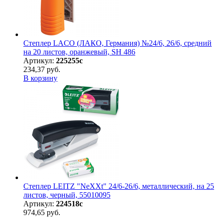
Степлер LACO (ЛАКО, Германия) №24/6, 26/6, средний
на 20 листов, оранжевый, SH 486
Артикул:
225255с
234,37 руб.
В корзину
Степлер LEITZ "NeXXt" 24/6-26/6, металлический, на 25
листов, черный, 55010095
Артикул:
224518с
974,65 руб.