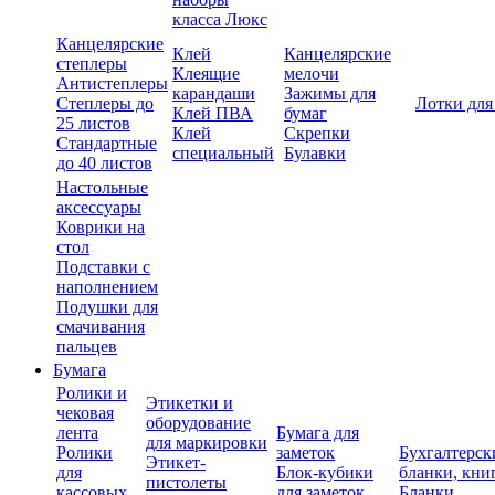
класса Люкс
Канцелярские
Клей
Канцелярские
степлеры
Клеящие
мелочи
Антистеплеры
карандаши
Зажимы для
Степлеры до
Лотки для
Клей ПВА
бумаг
25 листов
Клей
Скрепки
Стандартные
специальный
Булавки
до 40 листов
Настольные
аксессуары
Коврики на
стол
Подставки с
наполнением
Подушки для
смачивания
пальцев
Бумага
Ролики и
Этикетки и
чековая
оборудование
лента
Бумага для
для маркировки
Ролики
заметок
Бухгалтерск
Этикет-
для
Блок-кубики
бланки, кни
пистолеты
кассовых
для заметок
Бланки