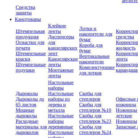
антисе
Средства
защиты
Канцтовары
Клейкие
Лотки и
Штемпельная
ленты
Корректи
накопители для
продукция
Диспенсеры
средства
бумаг
Оснастки для
для
Корректи
Короба для
печати
канцелярских
жидкость
бумаг
Штемпельные
лент
Корректи
Вертикальные
краски
Канцелярские
лента
накопители
Штемпельные
ленты
Корректи
Комплектующие
подушки
Монтажные
карандаш
для лотков
ленты
Настольные
наборы
Дыроколы
Настольные
Скобы для
Дыроколы до
наборы из
степлеров
Офисные 
65 листов
дерева и
Скобы для
ножницы
Мощные
металла
степлеров №10
Ножницы
дыроколы
Настольные
Скобы для
детские
Расходные
наборы
степлеров №23
Ножницы
материалы для
деревянные
Скобы для
Запасные 
дыроколов
Настольные
степлеров №24
наборы