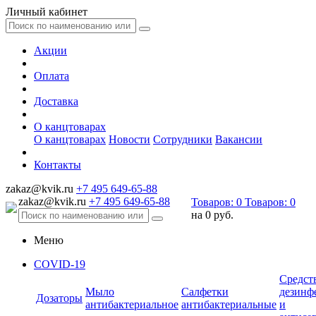
Личный кабинет
Акции
Оплата
Доставка
О канцтоварах
О канцтоварах
Новости
Сотрудники
Вакансии
Контакты
zakaz@kvik.ru
+7 495 649-65-88
zakaz@kvik.ru
+7 495 649-65-88
Товаров:
0
Товаров:
0
на
0 руб.
Меню
COVID-19
Средст
Мыло
Салфетки
дезинф
Дозаторы
антибактериальное
антибактериальные
и