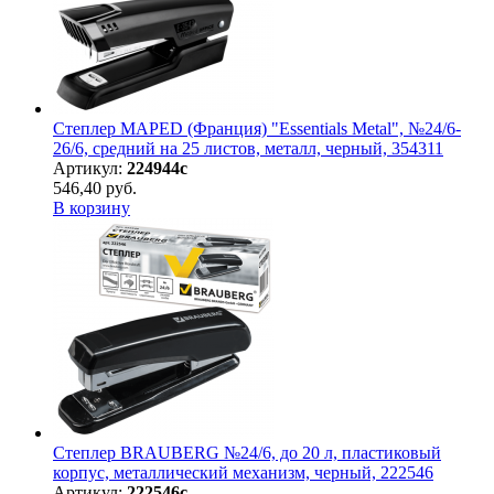
Степлер MAPED (Франция) "Essentials Metal", №24/6-
26/6, средний на 25 листов, металл, черный, 354311
Артикул:
224944с
546,40 руб.
В корзину
Степлер BRAUBERG №24/6, до 20 л, пластиковый
корпус, металлический механизм, черный, 222546
Артикул:
222546с