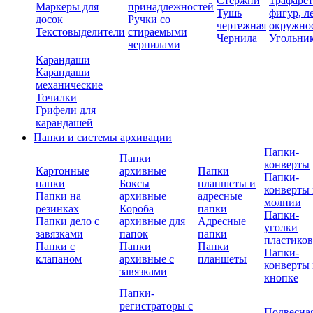
Стержни
Трафаре
Маркеры для
принадлежностей
Тушь
фигур, л
досок
Ручки со
чертежная
окружно
Текстовыделители
стираемыми
Чернила
Угольни
чернилами
Карандаши
Карандаши
механические
Точилки
Грифели для
карандашей
Папки и системы архивации
Папки-
Папки
конверты
Картонные
архивные
Папки
Папки-
папки
Боксы
планшеты и
конверты 
Папки на
архивные
адресные
молнии
резинках
Короба
папки
Папки-
Папки дело с
архивные для
Адресные
уголки
завязками
папок
папки
пластико
Папки с
Папки
Папки
Папки-
клапаном
архивные с
планшеты
конверты 
завязками
кнопке
Папки-
регистраторы с
Подвесна