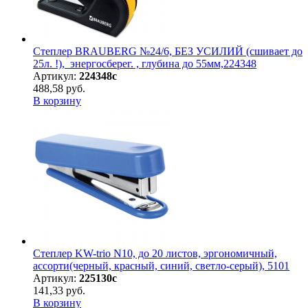
Степлер BRAUBERG №24/6, БЕЗ УСИЛИЙ (сшивает до
25л. !), энергосберег. , глубина до 55мм,224348
Артикул:
224348с
488,58 руб.
В корзину
Степлер KW-trio N10, до 20 листов, эргономичный,
ассорти(черный, красный, синий, светло-серый), 5101
Артикул:
225130с
141,33 руб.
В корзину