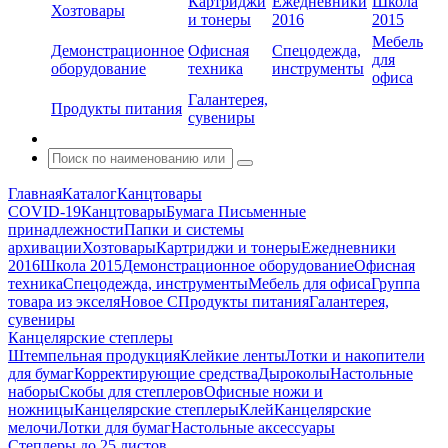
Картриджи
Ежедневники
Школа
Хозтовары
и тонеры
2016
2015
Мебель
Демонстрационное
Офисная
Спецодежда,
для
оборудование
техника
инструменты
офиса
Галантерея,
Продукты питания
сувениры
Главная
Каталог
Канцтовары
COVID-19
Канцтовары
Бумага
Письменные
принадлежности
Папки и системы
архивации
Хозтовары
Картриджи и тонеры
Ежедневники
2016
Школа 2015
Демонстрационное оборудование
Офисная
техника
Спецодежда, инструменты
Мебель для офиса
Группа
товара из экселя
Новое С
Продукты питания
Галантерея,
сувениры
Канцелярские степлеры
Штемпельная продукция
Клейкие ленты
Лотки и накопители
для бумаг
Корректирующие средства
Дыроколы
Настольные
наборы
Скобы для степлеров
Офисные ножи и
ножницы
Канцелярские степлеры
Клей
Канцелярские
мелочи
Лотки для бумаг
Настольные аксессуары
Степлеры до 25 листов