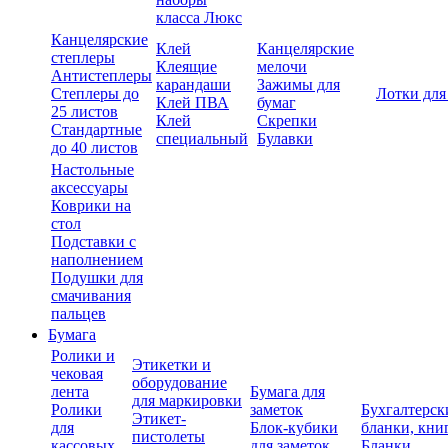
класса Люкс
Канцелярские
Клей
Канцелярские
степлеры
Клеящие
мелочи
Антистеплеры
карандаши
Зажимы для
Степлеры до
Лотки для
Клей ПВА
бумаг
25 листов
Клей
Скрепки
Стандартные
специальный
Булавки
до 40 листов
Настольные
аксессуары
Коврики на
стол
Подставки с
наполнением
Подушки для
смачивания
пальцев
Бумага
Ролики и
Этикетки и
чековая
оборудование
лента
Бумага для
для маркировки
Ролики
заметок
Бухгалтерск
Этикет-
для
Блок-кубики
бланки, кни
пистолеты
кассовых
для заметок
Бланки