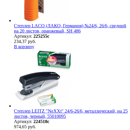
Степлер LACO (ЛАКО, Германия) №24/6, 26/6, средний
на 20 листов, оранжевый, SH 486
Артикул:
225255с
234,37 руб.
В корзину
Степлер LEITZ "NeXXt" 24/6-26/6, металлический, на 25
листов, черный, 55010095
Артикул:
224518с
974,65 руб.