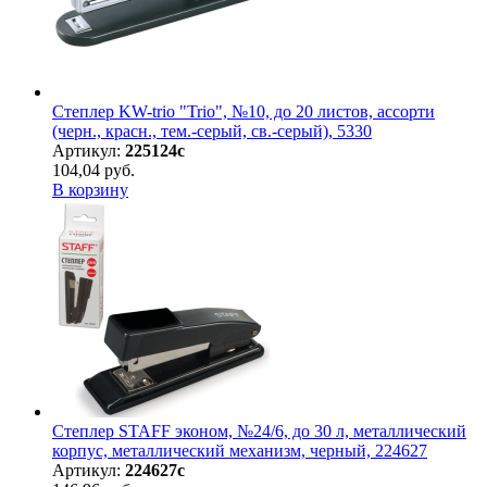
Степлер KW-trio "Trio", №10, до 20 листов, ассорти
(черн., красн., тем.-серый, св.-серый), 5330
Артикул:
225124с
104,04 руб.
В корзину
Степлер STAFF эконом, №24/6, до 30 л, металлический
корпус, металлический механизм, черный, 224627
Артикул:
224627с