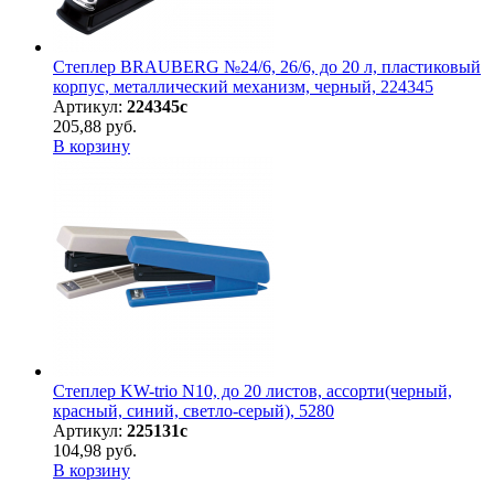
Степлер BRAUBERG №24/6, 26/6, до 20 л, пластиковый
корпус, металлический механизм, черный, 224345
Артикул:
224345с
205,88 руб.
В корзину
Степлер KW-trio N10, до 20 листов, ассорти(черный,
красный, синий, светло-серый), 5280
Артикул:
225131с
104,98 руб.
В корзину