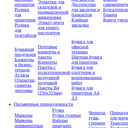
Этикетки для
аппаратов
Диспенсеры
самокопиру
складской и
Ролики
для закладок и
Бухгалтерск
промышленной
для
блокнотов
бланки
маркировки
принтеров
Клейкие
Книги учета
Этикет-лента
Ролики
закладки
для этикет-
для
пистолетов
телетайпов
Бумага для
Почтовые
офисной
Бумажная
конверты и
техники
продукция
пакеты
Цветная бумага
Блокноты
Конверты
для принтера
и бизнес-
Пакеты с
Бумага для
тетради
полиэтиленовой
плоттеров и
Атласы
воздушной
копировальных
Открытки,
подушкой
работ
грамоты,
Пакеты В4
Бумага для
дипломы
(250х353мм)
принтеров А4,
А3
Письменные принадлежности
Ручки
Чернила,
Принадл
Маркеры
Ручки гелевые
тушь,
для черч
Маркеры
Наборы
стержни
Транспо
перманентные
пишущих