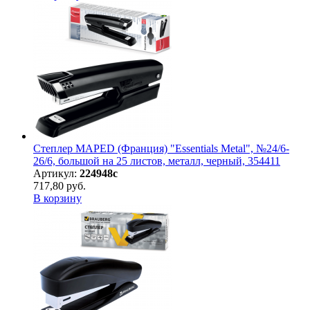
Степлер MAPED (Франция) "Essentials Metal", №24/6-
26/6, большой на 25 листов, металл, черный, 354411
Артикул:
224948с
717,80 руб.
В корзину