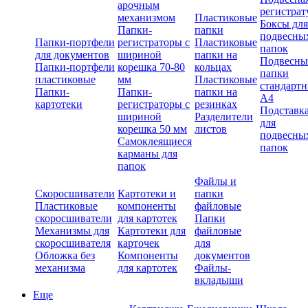
арочным
регистрат
механизмом
Пластиковые
Боксы для
Папки-
папки
подвесны
Папки-портфели
регистраторы с
Пластиковые
папок
для документов
шириной
папки на
Подвесны
Папки-портфели
корешка 70-80
кольцах
папки
пластиковые
мм
Пластиковые
стандарт
Папки-
Папки-
папки на
А4
картотеки
регистраторы с
резинках
Подставк
шириной
Разделители
для
корешка 50 мм
листов
подвесны
Самоклеящиеся
папок
карманы для
папок
Файлы и
Скоросшиватели
Картотеки и
папки
Пластиковые
компоненты
файловые
скоросшиватели
для картотек
Папки
Механизмы для
Картотеки для
файловые
скоросшивателя
карточек
для
Обложка без
Компоненты
документов
механизма
для картотек
Файлы-
вкладыши
Еще