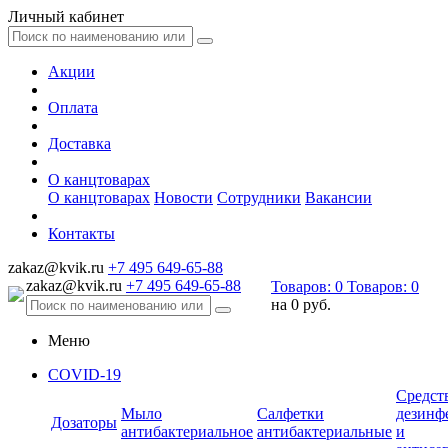
Личный кабинет
Акции
Оплата
Доставка
О канцтоварах
О канцтоварах
Новости
Сотрудники
Вакансии
Контакты
zakaz@kvik.ru
+7 495 649-65-88
zakaz@kvik.ru
+7 495 649-65-88
Товаров:
0
Товаров:
0
на
0 руб.
Меню
COVID-19
Средст
Мыло
Салфетки
дезинф
Дозаторы
антибактериальное
антибактериальные
и