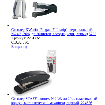
Степлер KW-trio "Elegant Full-strip", вертикальный,
№24/6, 26/6, до 20листов, ассорти(черн., серый),5733
Артикул:
225122с
613,32 руб.
В корзину
Степлер STAFF эконом, №24/6, до 20 л, пластиковый
корпус, металлический механизм, черный, 224626