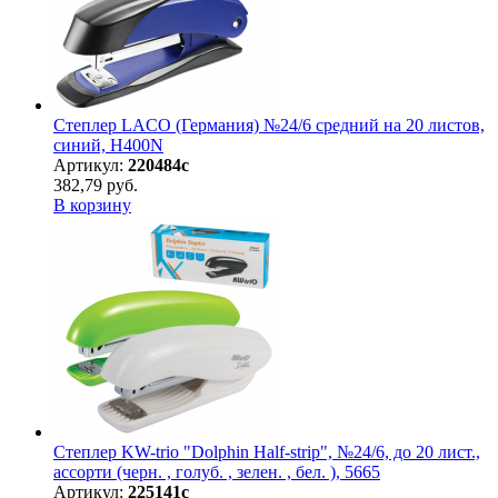
Степлер LACO (Германия) №24/6 средний на 20 листов,
синий, H400N
Артикул:
220484с
382,79 руб.
В корзину
Степлер KW-trio "Dolphin Half-strip", №24/6, до 20 лист.,
ассорти (черн. , голуб. , зелен. , бел. ), 5665
Артикул:
225141с