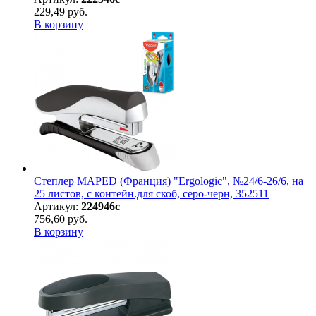
229,49 руб.
В корзину
Степлер MAPED (Франция) "Ergologic", №24/6-26/6, на
25 листов, с контейн.для скоб, серо-черн, 352511
Артикул:
224946с
756,60 руб.
В корзину