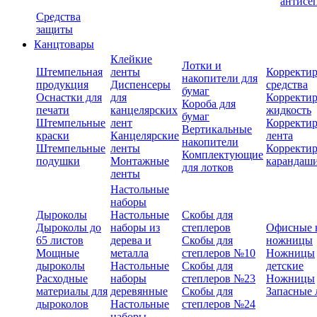
антисе
Средства
защиты
Канцтовары
Клейкие
Лотки и
Штемпельная
ленты
Корректи
накопители для
продукция
Диспенсеры
средства
бумаг
Оснастки для
для
Корректи
Короба для
печати
канцелярских
жидкость
бумаг
Штемпельные
лент
Корректи
Вертикальные
краски
Канцелярские
лента
накопители
Штемпельные
ленты
Корректи
Комплектующие
подушки
Монтажные
карандаш
для лотков
ленты
Настольные
наборы
Дыроколы
Настольные
Скобы для
Дыроколы до
наборы из
степлеров
Офисные 
65 листов
дерева и
Скобы для
ножницы
Мощные
металла
степлеров №10
Ножницы
дыроколы
Настольные
Скобы для
детские
Расходные
наборы
степлеров №23
Ножницы
материалы для
деревянные
Скобы для
Запасные 
дыроколов
Настольные
степлеров №24
наборы