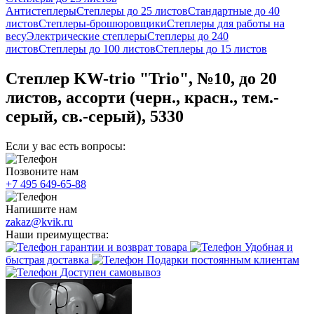
Антистеплеры
Степлеры до 25 листов
Стандартные до 40
листов
Степлеры-брошюровщики
Степлеры для работы на
весу
Электрические степлеры
Степлеры до 240
листов
Степлеры до 100 листов
Степлеры до 15 листов
Степлер KW-trio "Trio", №10, до 20
листов, ассорти (черн., красн., тем.-
серый, св.-серый), 5330
Если у вас есть вопросы:
Позвоните нам
+7 495 649-65-88
Напишите нам
zakaz@kvik.ru
Наши преимущества:
гарантии и возврат товара
Удобная и
быстрая доставка
Подарки постоянным клиентам
Доступен самовывоз