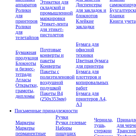
Этикетки для
аппаратов
Диспенсеры
самокопиру
складской и
Ролики
для закладок и
Бухгалтерск
промышленной
для
блокнотов
бланки
маркировки
принтеров
Клейкие
Книги учета
Этикет-лента
Ролики
закладки
для этикет-
для
пистолетов
телетайпов
Бумага для
Почтовые
офисной
Бумажная
конверты и
техники
продукция
пакеты
Цветная бумага
Блокноты
Конверты
для принтера
и бизнес-
Пакеты с
Бумага для
тетради
полиэтиленовой
плоттеров и
Атласы
воздушной
копировальных
Открытки,
подушкой
работ
грамоты,
Пакеты В4
Бумага для
дипломы
(250х353мм)
принтеров А4,
А3
Письменные принадлежности
Ручки
Чернила,
Принадл
Маркеры
Ручки гелевые
тушь,
для черч
Маркеры
Наборы
стержни
Транспо
перманентные
пишущих