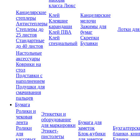
класса Люкс
Канцелярские
Клей
Канцелярские
степлеры
Клеящие
мелочи
Антистеплеры
карандаши
Зажимы для
Степлеры до
Лотки для
Клей ПВА
бумаг
25 листов
Клей
Скрепки
Стандартные
специальный
Булавки
до 40 листов
Настольные
аксессуары
Коврики на
стол
Подставки с
наполнением
Подушки для
смачивания
пальцев
Бумага
Ролики и
Этикетки и
чековая
оборудование
лента
Бумага для
для маркировки
Ролики
заметок
Бухгалтерск
Этикет-
для
Блок-кубики
бланки, кни
пистолеты
кассовых
для заметок
Бланки