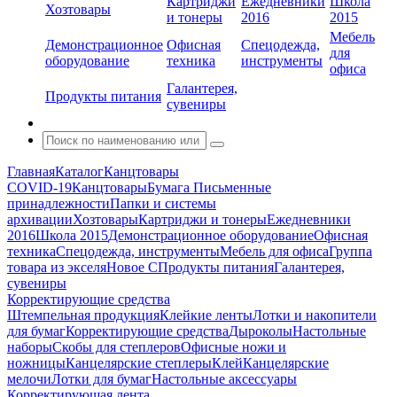
Картриджи
Ежедневники
Школа
Хозтовары
и тонеры
2016
2015
Мебель
Демонстрационное
Офисная
Спецодежда,
для
оборудование
техника
инструменты
офиса
Галантерея,
Продукты питания
сувениры
Главная
Каталог
Канцтовары
COVID-19
Канцтовары
Бумага
Письменные
принадлежности
Папки и системы
архивации
Хозтовары
Картриджи и тонеры
Ежедневники
2016
Школа 2015
Демонстрационное оборудование
Офисная
техника
Спецодежда, инструменты
Мебель для офиса
Группа
товара из экселя
Новое С
Продукты питания
Галантерея,
сувениры
Корректирующие средства
Штемпельная продукция
Клейкие ленты
Лотки и накопители
для бумаг
Корректирующие средства
Дыроколы
Настольные
наборы
Скобы для степлеров
Офисные ножи и
ножницы
Канцелярские степлеры
Клей
Канцелярские
мелочи
Лотки для бумаг
Настольные аксессуары
Корректирующая лента