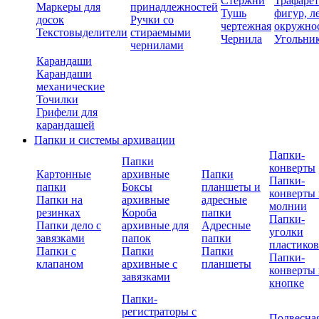
Стержни
Трафаре
Маркеры для
принадлежностей
Тушь
фигур, л
досок
Ручки со
чертежная
окружно
Текстовыделители
стираемыми
Чернила
Угольни
чернилами
Карандаши
Карандаши
механические
Точилки
Грифели для
карандашей
Папки и системы архивации
Папки-
Папки
конверты
Картонные
архивные
Папки
Папки-
папки
Боксы
планшеты и
конверты 
Папки на
архивные
адресные
молнии
резинках
Короба
папки
Папки-
Папки дело с
архивные для
Адресные
уголки
завязками
папок
папки
пластико
Папки с
Папки
Папки
Папки-
клапаном
архивные с
планшеты
конверты 
завязками
кнопке
Папки-
регистраторы с
Подвесна