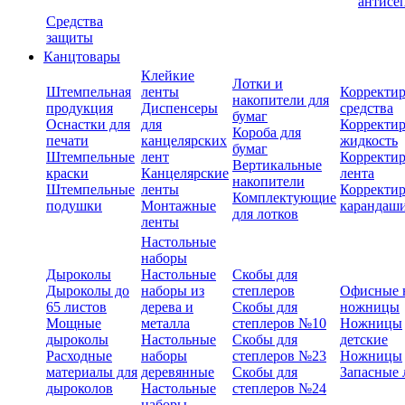
антисе
Средства
защиты
Канцтовары
Клейкие
Лотки и
Штемпельная
ленты
Корректи
накопители для
продукция
Диспенсеры
средства
бумаг
Оснастки для
для
Корректи
Короба для
печати
канцелярских
жидкость
бумаг
Штемпельные
лент
Корректи
Вертикальные
краски
Канцелярские
лента
накопители
Штемпельные
ленты
Корректи
Комплектующие
подушки
Монтажные
карандаш
для лотков
ленты
Настольные
наборы
Дыроколы
Настольные
Скобы для
Дыроколы до
наборы из
степлеров
Офисные 
65 листов
дерева и
Скобы для
ножницы
Мощные
металла
степлеров №10
Ножницы
дыроколы
Настольные
Скобы для
детские
Расходные
наборы
степлеров №23
Ножницы
материалы для
деревянные
Скобы для
Запасные 
дыроколов
Настольные
степлеров №24
наборы