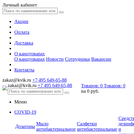
Личный кабинет
Акции
Оплата
Доставка
О канцтоварах
О канцтоварах
Новости
Сотрудники
Вакансии
Контакты
zakaz@kvik.ru
+7 495 649-65-88
zakaz@kvik.ru
+7 495 649-65-88
Товаров:
0
Товаров:
0
на
0 руб.
Меню
COVID-19
Средст
Мыло
Салфетки
дезинф
Дозаторы
антибактериальное
антибактериальные
и