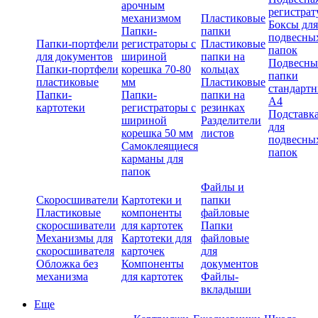
арочным
регистрат
механизмом
Пластиковые
Боксы для
Папки-
папки
подвесны
Папки-портфели
регистраторы с
Пластиковые
папок
для документов
шириной
папки на
Подвесны
Папки-портфели
корешка 70-80
кольцах
папки
пластиковые
мм
Пластиковые
стандарт
Папки-
Папки-
папки на
А4
картотеки
регистраторы с
резинках
Подставк
шириной
Разделители
для
корешка 50 мм
листов
подвесны
Самоклеящиеся
папок
карманы для
папок
Файлы и
Скоросшиватели
Картотеки и
папки
Пластиковые
компоненты
файловые
скоросшиватели
для картотек
Папки
Механизмы для
Картотеки для
файловые
скоросшивателя
карточек
для
Обложка без
Компоненты
документов
механизма
для картотек
Файлы-
вкладыши
Еще