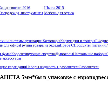
Ежедневники 2016
Школа 2015
Спецодежда, инструменты
Мебель для офиса
пки и системы архивации
Хозтовары
Картриджи и тонеры
Ежедне
ь для офиса
Группа товара из экселя
Новое С
Продукты питания
Г
я бумаг
Корректирующие средства
Дыроколы
Настольные наборы
е аксессуары
щие карандаши
Наборы жидкость + разбавитель
Разбавитель
ТА 5мм*6м в упаковке с европодвесо