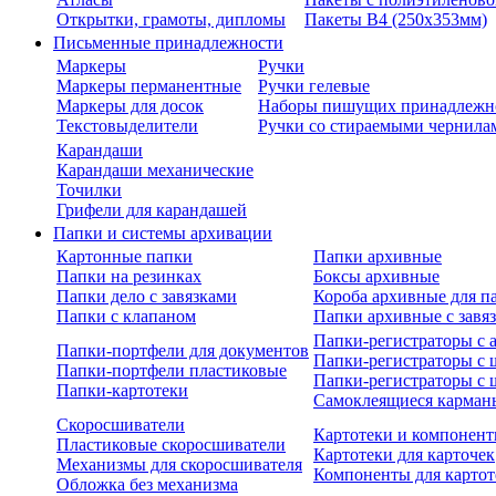
Открытки, грамоты, дипломы
Пакеты В4 (250х353мм)
Письменные принадлежности
Маркеры
Ручки
Маркеры перманентные
Ручки гелевые
Маркеры для досок
Наборы пишущих принадлежн
Текстовыделители
Ручки со стираемыми чернила
Карандаши
Карандаши механические
Точилки
Грифели для карандашей
Папки и системы архивации
Картонные папки
Папки архивные
Папки на резинках
Боксы архивные
Папки дело с завязками
Короба архивные для п
Папки с клапаном
Папки архивные с завя
Папки-регистраторы с
Папки-портфели для документов
Папки-регистраторы с 
Папки-портфели пластиковые
Папки-регистраторы с 
Папки-картотеки
Самоклеящиеся карман
Скоросшиватели
Картотеки и компонент
Пластиковые скоросшиватели
Картотеки для карточек
Механизмы для скоросшивателя
Компоненты для картот
Обложка без механизма