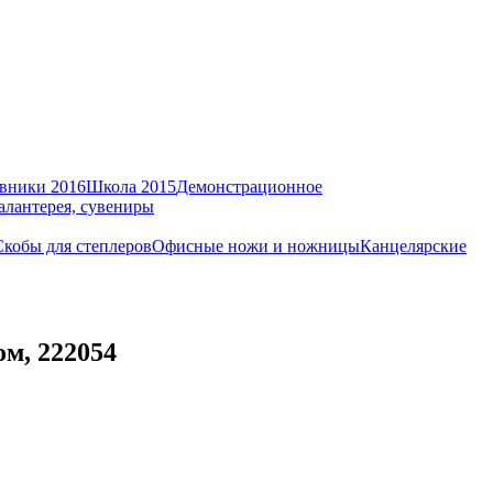
вники 2016
Школа 2015
Демонстрационное
алантерея, сувениры
Скобы для степлеров
Офисные ножи и ножницы
Канцелярские
м, 222054