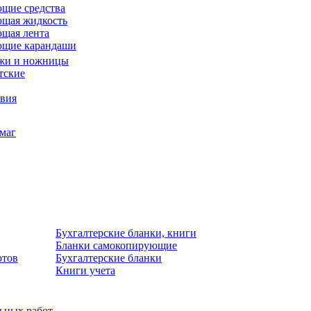
щие средства
щая жидкость
щая лента
ющие карандаши
жи и ножницы
тские
звия
умаг
Бухгалтерские бланки, книги
Бланки самокопирующие
отов
Бухгалтерские бланки
Книги учета
льных работ