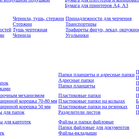
Бумага для принтеров А4, А3
Чернила, тушь, стержни
Принадлежности для черчения
Стержни
Транспортиры
остей
Тушь чертежная
Трафареты фигур, лекал, окружно
ми
Чернила
Угольники
П
Папки планшеты и адресные папки
П
Адресные папки
апок
П
Папки планшеты
зками
П
 арочным механизмом
Пластиковые папки
П
шириной корешка 70-80 мм
Пластиковые папки на кольцах
Б
шириной корешка 50 мм
Пластиковые папки на резинках
П
ы для папок
Разделители листов
П
ы для картотек
Файлы и папки файловые
Папки файловые для документов
ек
Файлы-вкладыши