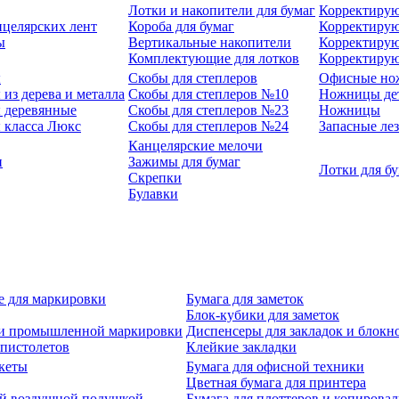
Лотки и накопители для бумаг
Корректирую
нцелярских лент
Короба для бумаг
Корректирую
ы
Вертикальные накопители
Корректирую
Комплектующие для лотков
Корректиру
ы
Скобы для степлеров
Офисные но
из дерева и металла
Скобы для степлеров №10
Ножницы де
 деревянные
Скобы для степлеров №23
Ножницы
 класса Люкс
Скобы для степлеров №24
Запасные ле
Канцелярские мелочи
и
Зажимы для бумаг
Лотки для б
Скрепки
Булавки
е для маркировки
Бумага для заметок
Блок-кубики для заметок
й и промышленной маркировки
Диспенсеры для закладок и блокн
-пистолетов
Клейкие закладки
кеты
Бумага для офисной техники
Цветная бумага для принтера
ой воздушной подушкой
Бумага для плоттеров и копирова