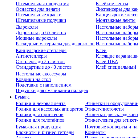
Штемпельная продукция
Клейкие ленты
Оснастки для печати
Диспенсеры для ка
Штемпельные краски
Канцелярские лент
Штемпельные подушки
Монтажные ленты
Дыроколы
Настольные набор
Дыроколы до 65 листов
Настольные наборы 
Мощные дыроколы
Настольные наборы
Расходные материалы для дыроколов
Настольные наборы
Канцелярские степлеры
Клей
Антистеплеры
Клеящие карандаш
Степлеры до 25 листов
Клей ПВА
Стандартные до 40 листов
Клей специальный
Настольные аксессуары
Коврики на стол
Подставки с наполнением
Подушки для смачивания пальцев
Бумага
Ролики и чековая лента
Этикетки и оборудовани
Ролики для кассовых аппаратов
Этикет-пистолеты
Ролики для принтеров
Этикетки для складско
Ролики для телетайпов
Этикет-лента для этикет
Бумажная продукция
Почтовые конверты и па
Блокноты и бизнес-тетради
Конверты
Атласы
Пакеты с полиэтиленов