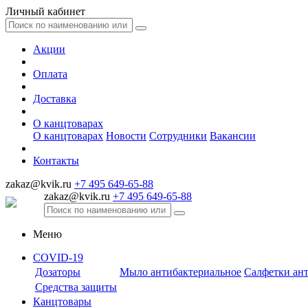
Личный кабинет
Акции
Оплата
Доставка
О канцтоварах
О канцтоварах
Новости
Сотрудники
Вакансии
Контакты
zakaz@kvik.ru
+7 495 649-65-88
zakaz@kvik.ru
+7 495 649-65-88
Меню
COVID-19
Дозаторы
Мыло антибактериальное
Салфетки ан
Средства защиты
Канцтовары