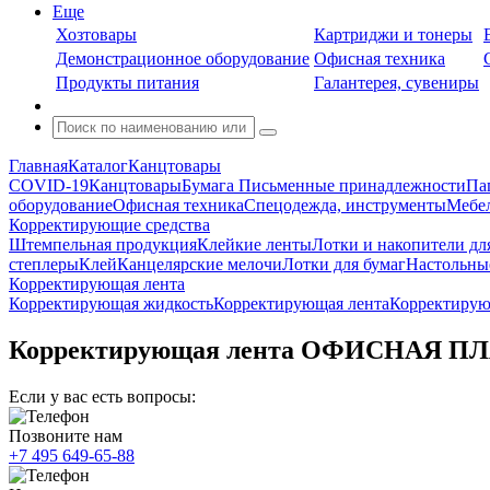
Еще
Хозтовары
Картриджи и тонеры
Демонстрационное оборудование
Офисная техника
Продукты питания
Галантерея, сувениры
Главная
Каталог
Канцтовары
COVID-19
Канцтовары
Бумага
Письменные принадлежности
Па
оборудование
Офисная техника
Спецодежда, инструменты
Мебел
Корректирующие средства
Штемпельная продукция
Клейкие ленты
Лотки и накопители дл
степлеры
Клей
Канцелярские мелочи
Лотки для бумаг
Настольны
Корректирующая лента
Корректирующая жидкость
Корректирующая лента
Корректирую
Корректирующая лента ОФИСНАЯ ПЛАНЕ
Если у вас есть вопросы:
Позвоните нам
+7 495 649-65-88