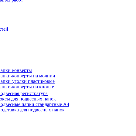
стей
апки-конверты
апки-конверты на молнии
апки-уголки пластиковые
апки-конверты на кнопке
одвесная регистратура
оксы для подвесных папок
одвесные папки стандартные А4
одставка для подвесных папок