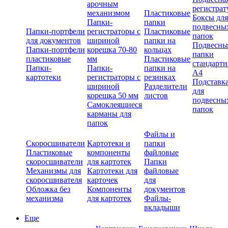
арочным
регистрат
механизмом
Пластиковые
Боксы для
Папки-
папки
подвесны
Папки-портфели
регистраторы с
Пластиковые
папок
для документов
шириной
папки на
Подвесны
Папки-портфели
корешка 70-80
кольцах
папки
пластиковые
мм
Пластиковые
стандарт
Папки-
Папки-
папки на
А4
картотеки
регистраторы с
резинках
Подставк
шириной
Разделители
для
корешка 50 мм
листов
подвесны
Самоклеящиеся
папок
карманы для
папок
Файлы и
Скоросшиватели
Картотеки и
папки
Пластиковые
компоненты
файловые
скоросшиватели
для картотек
Папки
Механизмы для
Картотеки для
файловые
скоросшивателя
карточек
для
Обложка без
Компоненты
документов
механизма
для картотек
Файлы-
вкладыши
Еще