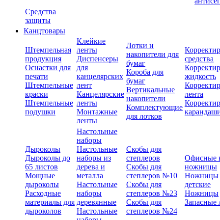
антисе
Средства
защиты
Канцтовары
Клейкие
Лотки и
Штемпельная
ленты
Корректи
накопители для
продукция
Диспенсеры
средства
бумаг
Оснастки для
для
Корректи
Короба для
печати
канцелярских
жидкость
бумаг
Штемпельные
лент
Корректи
Вертикальные
краски
Канцелярские
лента
накопители
Штемпельные
ленты
Корректи
Комплектующие
подушки
Монтажные
карандаш
для лотков
ленты
Настольные
наборы
Дыроколы
Настольные
Скобы для
Дыроколы до
наборы из
степлеров
Офисные 
65 листов
дерева и
Скобы для
ножницы
Мощные
металла
степлеров №10
Ножницы
дыроколы
Настольные
Скобы для
детские
Расходные
наборы
степлеров №23
Ножницы
материалы для
деревянные
Скобы для
Запасные 
дыроколов
Настольные
степлеров №24
наборы