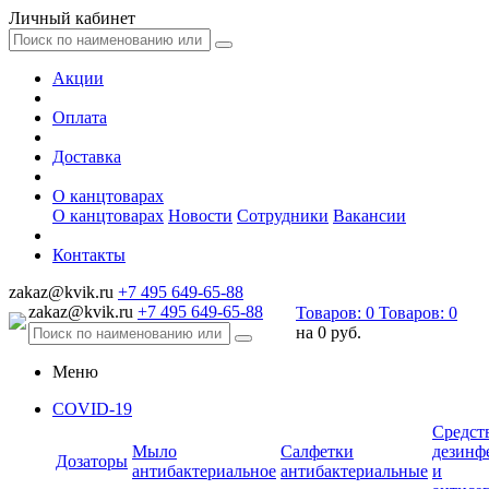
Личный кабинет
Акции
Оплата
Доставка
О канцтоварах
О канцтоварах
Новости
Сотрудники
Вакансии
Контакты
zakaz@kvik.ru
+7 495 649-65-88
zakaz@kvik.ru
+7 495 649-65-88
Товаров:
0
Товаров:
0
на
0 руб.
Меню
COVID-19
Средст
Мыло
Салфетки
дезинф
Дозаторы
антибактериальное
антибактериальные
и