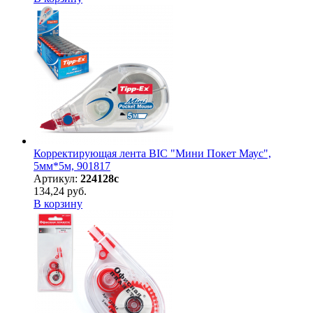
Корректирующая лента BIC "Мини Покет Маус",
5мм*5м, 901817
Артикул:
224128с
134,24 руб.
В корзину