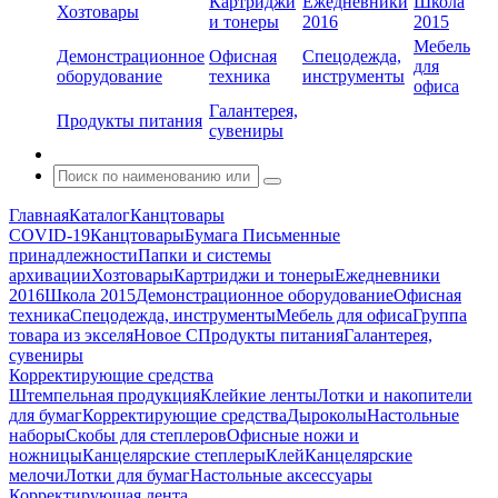
Картриджи
Ежедневники
Школа
Хозтовары
и тонеры
2016
2015
Мебель
Демонстрационное
Офисная
Спецодежда,
для
оборудование
техника
инструменты
офиса
Галантерея,
Продукты питания
сувениры
Главная
Каталог
Канцтовары
COVID-19
Канцтовары
Бумага
Письменные
принадлежности
Папки и системы
архивации
Хозтовары
Картриджи и тонеры
Ежедневники
2016
Школа 2015
Демонстрационное оборудование
Офисная
техника
Спецодежда, инструменты
Мебель для офиса
Группа
товара из экселя
Новое С
Продукты питания
Галантерея,
сувениры
Корректирующие средства
Штемпельная продукция
Клейкие ленты
Лотки и накопители
для бумаг
Корректирующие средства
Дыроколы
Настольные
наборы
Скобы для степлеров
Офисные ножи и
ножницы
Канцелярские степлеры
Клей
Канцелярские
мелочи
Лотки для бумаг
Настольные аксессуары
Корректирующая лента