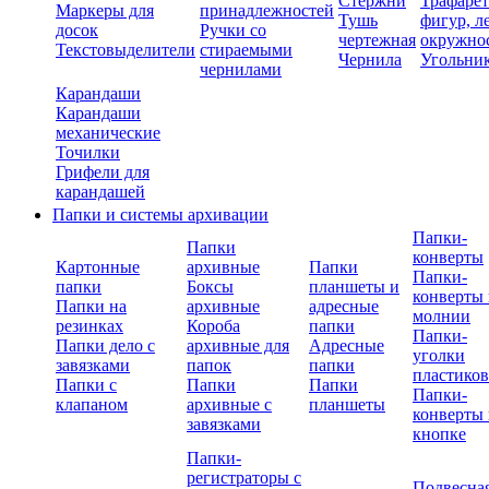
Стержни
Трафаре
Маркеры для
принадлежностей
Тушь
фигур, л
досок
Ручки со
чертежная
окружно
Текстовыделители
стираемыми
Чернила
Угольни
чернилами
Карандаши
Карандаши
механические
Точилки
Грифели для
карандашей
Папки и системы архивации
Папки-
Папки
конверты
Картонные
архивные
Папки
Папки-
папки
Боксы
планшеты и
конверты 
Папки на
архивные
адресные
молнии
резинках
Короба
папки
Папки-
Папки дело с
архивные для
Адресные
уголки
завязками
папок
папки
пластико
Папки с
Папки
Папки
Папки-
клапаном
архивные с
планшеты
конверты 
завязками
кнопке
Папки-
регистраторы с
Подвесна