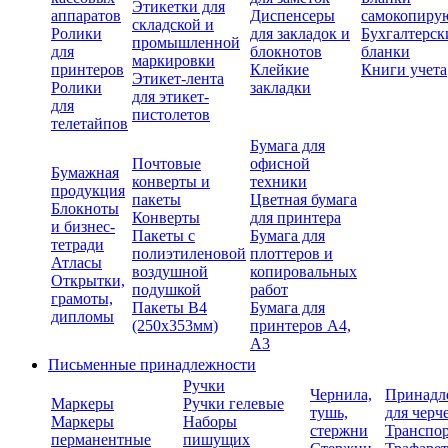
Этикетки для
аппаратов
Диспенсеры
самокопиру
складской и
Ролики
для закладок и
Бухгалтерск
промышленной
для
блокнотов
бланки
маркировки
принтеров
Клейкие
Книги учета
Этикет-лента
Ролики
закладки
для этикет-
для
пистолетов
телетайпов
Бумага для
Почтовые
офисной
Бумажная
конверты и
техники
продукция
пакеты
Цветная бумага
Блокноты
Конверты
для принтера
и бизнес-
Пакеты с
Бумага для
тетради
полиэтиленовой
плоттеров и
Атласы
воздушной
копировальных
Открытки,
подушкой
работ
грамоты,
Пакеты В4
Бумага для
дипломы
(250х353мм)
принтеров А4,
А3
Письменные принадлежности
Ручки
Чернила,
Принадл
Маркеры
Ручки гелевые
тушь,
для черч
Маркеры
Наборы
стержни
Транспо
перманентные
пишущих