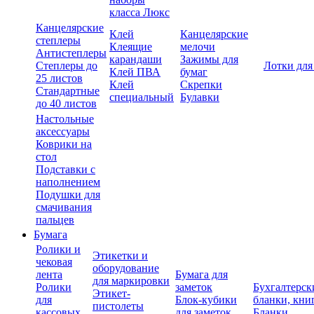
класса Люкс
Канцелярские
Клей
Канцелярские
степлеры
Клеящие
мелочи
Антистеплеры
карандаши
Зажимы для
Степлеры до
Лотки для
Клей ПВА
бумаг
25 листов
Клей
Скрепки
Стандартные
специальный
Булавки
до 40 листов
Настольные
аксессуары
Коврики на
стол
Подставки с
наполнением
Подушки для
смачивания
пальцев
Бумага
Ролики и
Этикетки и
чековая
оборудование
лента
Бумага для
для маркировки
Ролики
заметок
Бухгалтерск
Этикет-
для
Блок-кубики
бланки, кни
пистолеты
кассовых
для заметок
Бланки