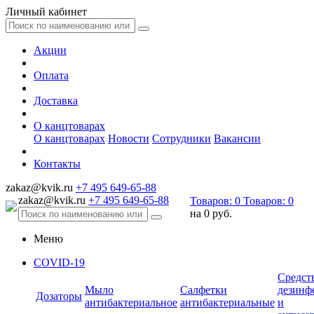
Личный кабинет
Акции
Оплата
Доставка
О канцтоварах
О канцтоварах
Новости
Сотрудники
Вакансии
Контакты
zakaz@kvik.ru
+7 495 649-65-88
zakaz@kvik.ru
+7 495 649-65-88
Товаров:
0
Товаров:
0
на
0 руб.
Меню
COVID-19
Средст
Мыло
Салфетки
дезинф
Дозаторы
антибактериальное
антибактериальные
и