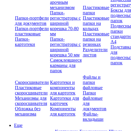
арочным
регистрат
механизмом
Пластиковые
Боксы для
Папки-
папки
подвесны
Папки-портфели
регистраторы с
Пластиковые
папок
для документов
шириной
папки на
Подвесны
Папки-портфели
корешка 70-80
кольцах
папки
пластиковые
мм
Пластиковые
стандарт
Папки-
Папки-
папки на
А4
картотеки
регистраторы с
резинках
Подставк
шириной
Разделители
для
корешка 50 мм
листов
подвесны
Самоклеящиеся
папок
карманы для
папок
Файлы и
Скоросшиватели
Картотеки и
папки
Пластиковые
компоненты
файловые
скоросшиватели
для картотек
Папки
Механизмы для
Картотеки для
файловые
скоросшивателя
карточек
для
Обложка без
Компоненты
документов
механизма
для картотек
Файлы-
вкладыши
Еще