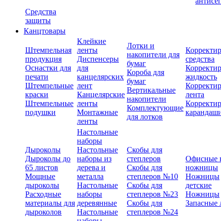
антисе
Средства
защиты
Канцтовары
Клейкие
Лотки и
Штемпельная
ленты
Корректи
накопители для
продукция
Диспенсеры
средства
бумаг
Оснастки для
для
Корректи
Короба для
печати
канцелярских
жидкость
бумаг
Штемпельные
лент
Корректи
Вертикальные
краски
Канцелярские
лента
накопители
Штемпельные
ленты
Корректи
Комплектующие
подушки
Монтажные
карандаш
для лотков
ленты
Настольные
наборы
Дыроколы
Настольные
Скобы для
Дыроколы до
наборы из
степлеров
Офисные 
65 листов
дерева и
Скобы для
ножницы
Мощные
металла
степлеров №10
Ножницы
дыроколы
Настольные
Скобы для
детские
Расходные
наборы
степлеров №23
Ножницы
материалы для
деревянные
Скобы для
Запасные 
дыроколов
Настольные
степлеров №24
наборы