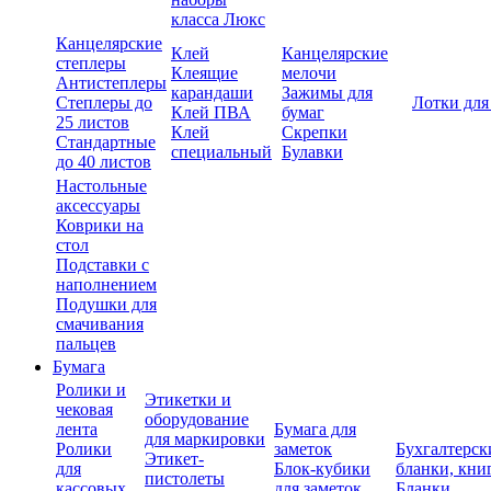
класса Люкс
Канцелярские
Клей
Канцелярские
степлеры
Клеящие
мелочи
Антистеплеры
карандаши
Зажимы для
Степлеры до
Лотки для
Клей ПВА
бумаг
25 листов
Клей
Скрепки
Стандартные
специальный
Булавки
до 40 листов
Настольные
аксессуары
Коврики на
стол
Подставки с
наполнением
Подушки для
смачивания
пальцев
Бумага
Ролики и
Этикетки и
чековая
оборудование
лента
Бумага для
для маркировки
Ролики
заметок
Бухгалтерск
Этикет-
для
Блок-кубики
бланки, кни
пистолеты
кассовых
для заметок
Бланки