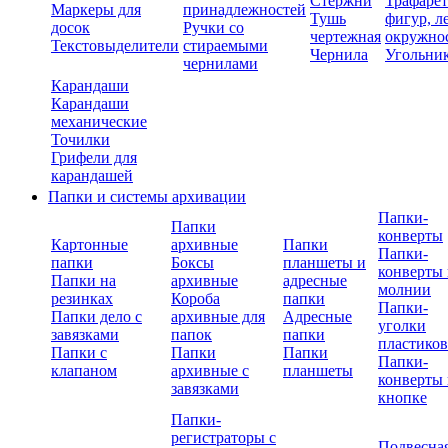
Стержни
Трафаре
Маркеры для
принадлежностей
Тушь
фигур, л
досок
Ручки со
чертежная
окружно
Текстовыделители
стираемыми
Чернила
Угольни
чернилами
Карандаши
Карандаши
механические
Точилки
Грифели для
карандашей
Папки и системы архивации
Папки-
Папки
конверты
Картонные
архивные
Папки
Папки-
папки
Боксы
планшеты и
конверты 
Папки на
архивные
адресные
молнии
резинках
Короба
папки
Папки-
Папки дело с
архивные для
Адресные
уголки
завязками
папок
папки
пластико
Папки с
Папки
Папки
Папки-
клапаном
архивные с
планшеты
конверты 
завязками
кнопке
Папки-
регистраторы с
Подвесна