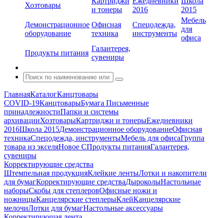
Картриджи
Ежедневники
Школа
Хозтовары
и тонеры
2016
2015
Мебель
Демонстрационное
Офисная
Спецодежда,
для
оборудование
техника
инструменты
офиса
Галантерея,
Продукты питания
сувениры
Главная
Каталог
Канцтовары
COVID-19
Канцтовары
Бумага
Письменные
принадлежности
Папки и системы
архивации
Хозтовары
Картриджи и тонеры
Ежедневники
2016
Школа 2015
Демонстрационное оборудование
Офисная
техника
Спецодежда, инструменты
Мебель для офиса
Группа
товара из экселя
Новое С
Продукты питания
Галантерея,
сувениры
Корректирующие средства
Штемпельная продукция
Клейкие ленты
Лотки и накопители
для бумаг
Корректирующие средства
Дыроколы
Настольные
наборы
Скобы для степлеров
Офисные ножи и
ножницы
Канцелярские степлеры
Клей
Канцелярские
мелочи
Лотки для бумаг
Настольные аксессуары
Корректирующая лента