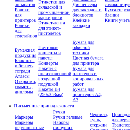
Этикетки для
аппаратов
Диспенсеры
самокопиру
складской и
Ролики
для закладок и
Бухгалтерск
промышленной
для
блокнотов
бланки
маркировки
принтеров
Клейкие
Книги учета
Этикет-лента
Ролики
закладки
для этикет-
для
пистолетов
телетайпов
Бумага для
Почтовые
офисной
Бумажная
конверты и
техники
продукция
пакеты
Цветная бумага
Блокноты
Конверты
для принтера
и бизнес-
Пакеты с
Бумага для
тетради
полиэтиленовой
плоттеров и
Атласы
воздушной
копировальных
Открытки,
подушкой
работ
грамоты,
Пакеты В4
Бумага для
дипломы
(250х353мм)
принтеров А4,
А3
Письменные принадлежности
Ручки
Чернила,
Принадл
Маркеры
Ручки гелевые
тушь,
для черч
Маркеры
Наборы
стержни
Транспо
перманентные
пишущих