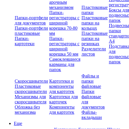
арочным
регистрат
механизмом
Пластиковые
Боксы для
Папки-
папки
подвесны
Папки-портфели
регистраторы с
Пластиковые
папок
для документов
шириной
папки на
Подвесны
Папки-портфели
корешка 70-80
кольцах
папки
пластиковые
мм
Пластиковые
стандарт
Папки-
Папки-
папки на
А4
картотеки
регистраторы с
резинках
Подставк
шириной
Разделители
для
корешка 50 мм
листов
подвесны
Самоклеящиеся
папок
карманы для
папок
Файлы и
Скоросшиватели
Картотеки и
папки
Пластиковые
компоненты
файловые
скоросшиватели
для картотек
Папки
Механизмы для
Картотеки для
файловые
скоросшивателя
карточек
для
Обложка без
Компоненты
документов
механизма
для картотек
Файлы-
вкладыши
Еще