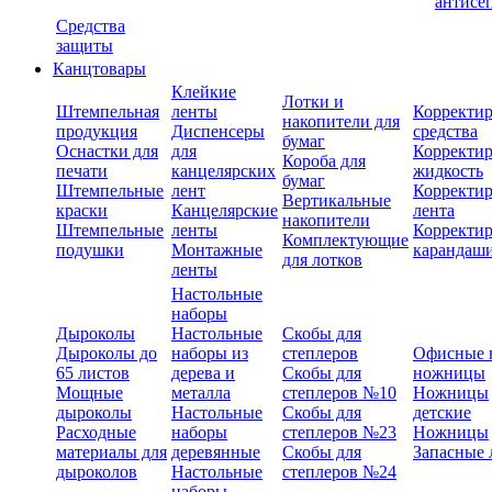
антисе
Средства
защиты
Канцтовары
Клейкие
Лотки и
Штемпельная
ленты
Корректи
накопители для
продукция
Диспенсеры
средства
бумаг
Оснастки для
для
Корректи
Короба для
печати
канцелярских
жидкость
бумаг
Штемпельные
лент
Корректи
Вертикальные
краски
Канцелярские
лента
накопители
Штемпельные
ленты
Корректи
Комплектующие
подушки
Монтажные
карандаш
для лотков
ленты
Настольные
наборы
Дыроколы
Настольные
Скобы для
Дыроколы до
наборы из
степлеров
Офисные 
65 листов
дерева и
Скобы для
ножницы
Мощные
металла
степлеров №10
Ножницы
дыроколы
Настольные
Скобы для
детские
Расходные
наборы
степлеров №23
Ножницы
материалы для
деревянные
Скобы для
Запасные 
дыроколов
Настольные
степлеров №24
наборы