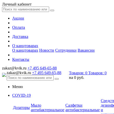
Личный кабинет
Акции
Оплата
Доставка
О канцтоварах
О канцтоварах
Новости
Сотрудники
Вакансии
Контакты
zakaz@kvik.ru
+7 495 649-65-88
zakaz@kvik.ru
+7 495 649-65-88
Товаров:
0
Товаров:
0
на
0 руб.
Меню
COVID-19
Средст
Мыло
Салфетки
дезинф
Дозаторы
антибактериальное
антибактериальные
и