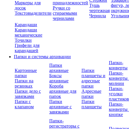
Стержни
Трафаре
Маркеры для
принадлежностей
Тушь
фигур, л
досок
Ручки со
чертежная
окружно
Текстовыделители
стираемыми
Чернила
Угольни
чернилами
Карандаши
Карандаши
механические
Точилки
Грифели для
карандашей
Папки и системы архивации
Папки-
Папки
конверты
Картонные
архивные
Папки
Папки-
папки
Боксы
планшеты и
конверты 
Папки на
архивные
адресные
молнии
резинках
Короба
папки
Папки-
Папки дело с
архивные для
Адресные
уголки
завязками
папок
папки
пластико
Папки с
Папки
Папки
Папки-
клапаном
архивные с
планшеты
конверты 
завязками
кнопке
Папки-
регистраторы с
Подвесна