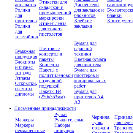
Этикетки для
аппаратов
Диспенсеры
самокопиру
складской и
Ролики
для закладок и
Бухгалтерск
промышленной
для
блокнотов
бланки
маркировки
принтеров
Клейкие
Книги учета
Этикет-лента
Ролики
закладки
для этикет-
для
пистолетов
телетайпов
Бумага для
Почтовые
офисной
Бумажная
конверты и
техники
продукция
пакеты
Цветная бумага
Блокноты
Конверты
для принтера
и бизнес-
Пакеты с
Бумага для
тетради
полиэтиленовой
плоттеров и
Атласы
воздушной
копировальных
Открытки,
подушкой
работ
грамоты,
Пакеты В4
Бумага для
дипломы
(250х353мм)
принтеров А4,
А3
Письменные принадлежности
Ручки
Чернила,
Принадл
Маркеры
Ручки гелевые
тушь,
для черч
Маркеры
Наборы
стержни
Транспо
перманентные
пишущих