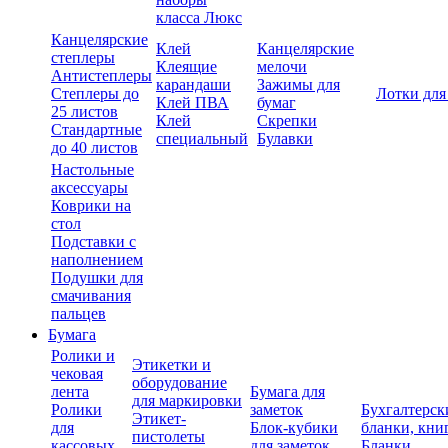
класса Люкс
Канцелярские
Клей
Канцелярские
степлеры
Клеящие
мелочи
Антистеплеры
карандаши
Зажимы для
Степлеры до
Лотки для
Клей ПВА
бумаг
25 листов
Клей
Скрепки
Стандартные
специальный
Булавки
до 40 листов
Настольные
аксессуары
Коврики на
стол
Подставки с
наполнением
Подушки для
смачивания
пальцев
Бумага
Ролики и
Этикетки и
чековая
оборудование
лента
Бумага для
для маркировки
Ролики
заметок
Бухгалтерск
Этикет-
для
Блок-кубики
бланки, кни
пистолеты
кассовых
для заметок
Бланки