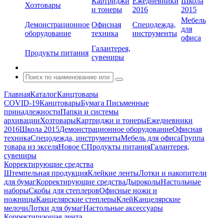
Картриджи
Ежедневники
Школа
Хозтовары
и тонеры
2016
2015
Мебель
Демонстрационное
Офисная
Спецодежда,
для
оборудование
техника
инструменты
офиса
Галантерея,
Продукты питания
сувениры
Главная
Каталог
Канцтовары
COVID-19
Канцтовары
Бумага
Письменные
принадлежности
Папки и системы
архивации
Хозтовары
Картриджи и тонеры
Ежедневники
2016
Школа 2015
Демонстрационное оборудование
Офисная
техника
Спецодежда, инструменты
Мебель для офиса
Группа
товара из экселя
Новое С
Продукты питания
Галантерея,
сувениры
Корректирующие средства
Штемпельная продукция
Клейкие ленты
Лотки и накопители
для бумаг
Корректирующие средства
Дыроколы
Настольные
наборы
Скобы для степлеров
Офисные ножи и
ножницы
Канцелярские степлеры
Клей
Канцелярские
мелочи
Лотки для бумаг
Настольные аксессуары
Корректирующая лента