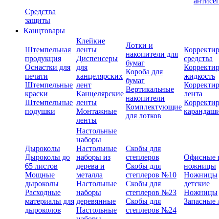
антисе
Средства
защиты
Канцтовары
Клейкие
Лотки и
Штемпельная
ленты
Корректи
накопители для
продукция
Диспенсеры
средства
бумаг
Оснастки для
для
Корректи
Короба для
печати
канцелярских
жидкость
бумаг
Штемпельные
лент
Корректи
Вертикальные
краски
Канцелярские
лента
накопители
Штемпельные
ленты
Корректи
Комплектующие
подушки
Монтажные
карандаш
для лотков
ленты
Настольные
наборы
Дыроколы
Настольные
Скобы для
Дыроколы до
наборы из
степлеров
Офисные 
65 листов
дерева и
Скобы для
ножницы
Мощные
металла
степлеров №10
Ножницы
дыроколы
Настольные
Скобы для
детские
Расходные
наборы
степлеров №23
Ножницы
материалы для
деревянные
Скобы для
Запасные 
дыроколов
Настольные
степлеров №24
наборы