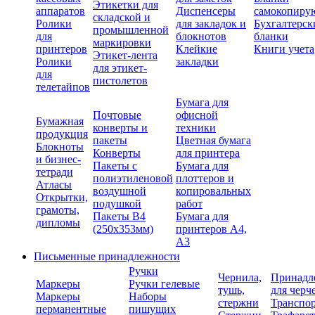
Этикетки для
аппаратов
Диспенсеры
самокопиру
складской и
Ролики
для закладок и
Бухгалтерск
промышленной
для
блокнотов
бланки
маркировки
принтеров
Клейкие
Книги учета
Этикет-лента
Ролики
закладки
для этикет-
для
пистолетов
телетайпов
Бумага для
Почтовые
офисной
Бумажная
конверты и
техники
продукция
пакеты
Цветная бумага
Блокноты
Конверты
для принтера
и бизнес-
Пакеты с
Бумага для
тетради
полиэтиленовой
плоттеров и
Атласы
воздушной
копировальных
Открытки,
подушкой
работ
грамоты,
Пакеты В4
Бумага для
дипломы
(250х353мм)
принтеров А4,
А3
Письменные принадлежности
Ручки
Чернила,
Принадл
Маркеры
Ручки гелевые
тушь,
для черч
Маркеры
Наборы
стержни
Транспо
перманентные
пишущих