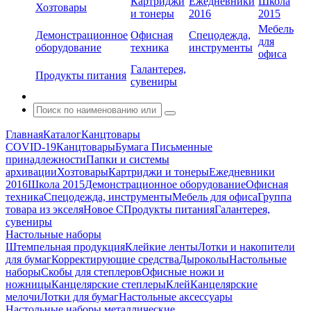
Картриджи
Ежедневники
Школа
Хозтовары
и тонеры
2016
2015
Мебель
Демонстрационное
Офисная
Спецодежда,
для
оборудование
техника
инструменты
офиса
Галантерея,
Продукты питания
сувениры
Главная
Каталог
Канцтовары
COVID-19
Канцтовары
Бумага
Письменные
принадлежности
Папки и системы
архивации
Хозтовары
Картриджи и тонеры
Ежедневники
2016
Школа 2015
Демонстрационное оборудование
Офисная
техника
Спецодежда, инструменты
Мебель для офиса
Группа
товара из экселя
Новое С
Продукты питания
Галантерея,
сувениры
Настольные наборы
Штемпельная продукция
Клейкие ленты
Лотки и накопители
для бумаг
Корректирующие средства
Дыроколы
Настольные
наборы
Скобы для степлеров
Офисные ножи и
ножницы
Канцелярские степлеры
Клей
Канцелярские
мелочи
Лотки для бумаг
Настольные аксессуары
Настольные наборы металлические