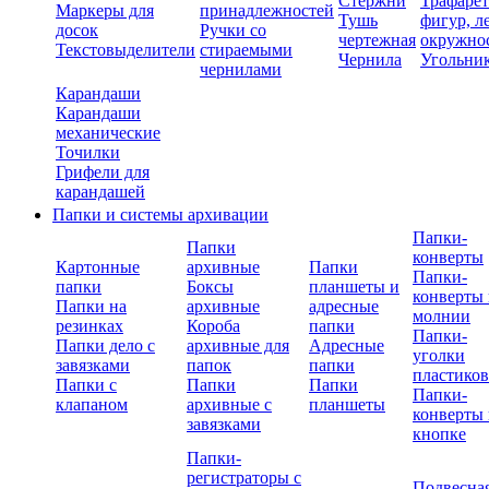
Стержни
Трафаре
Маркеры для
принадлежностей
Тушь
фигур, л
досок
Ручки со
чертежная
окружно
Текстовыделители
стираемыми
Чернила
Угольни
чернилами
Карандаши
Карандаши
механические
Точилки
Грифели для
карандашей
Папки и системы архивации
Папки-
Папки
конверты
Картонные
архивные
Папки
Папки-
папки
Боксы
планшеты и
конверты 
Папки на
архивные
адресные
молнии
резинках
Короба
папки
Папки-
Папки дело с
архивные для
Адресные
уголки
завязками
папок
папки
пластико
Папки с
Папки
Папки
Папки-
клапаном
архивные с
планшеты
конверты 
завязками
кнопке
Папки-
регистраторы с
Подвесна