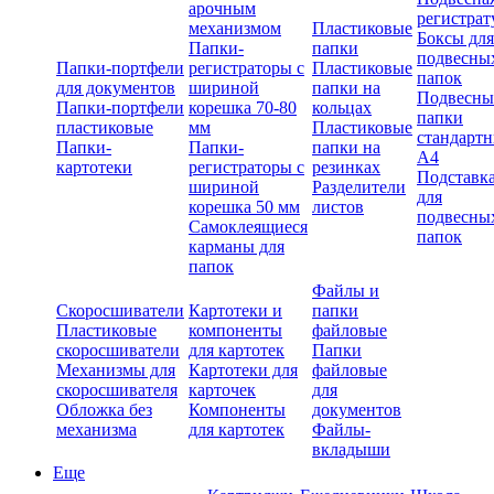
арочным
регистрат
механизмом
Пластиковые
Боксы для
Папки-
папки
подвесны
Папки-портфели
регистраторы с
Пластиковые
папок
для документов
шириной
папки на
Подвесны
Папки-портфели
корешка 70-80
кольцах
папки
пластиковые
мм
Пластиковые
стандарт
Папки-
Папки-
папки на
А4
картотеки
регистраторы с
резинках
Подставк
шириной
Разделители
для
корешка 50 мм
листов
подвесны
Самоклеящиеся
папок
карманы для
папок
Файлы и
Скоросшиватели
Картотеки и
папки
Пластиковые
компоненты
файловые
скоросшиватели
для картотек
Папки
Механизмы для
Картотеки для
файловые
скоросшивателя
карточек
для
Обложка без
Компоненты
документов
механизма
для картотек
Файлы-
вкладыши
Еще