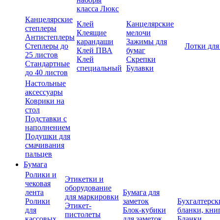
класса Люкс
Канцелярские
Клей
Канцелярские
степлеры
Клеящие
мелочи
Антистеплеры
карандаши
Зажимы для
Степлеры до
Лотки для
Клей ПВА
бумаг
25 листов
Клей
Скрепки
Стандартные
специальный
Булавки
до 40 листов
Настольные
аксессуары
Коврики на
стол
Подставки с
наполнением
Подушки для
смачивания
пальцев
Бумага
Ролики и
Этикетки и
чековая
оборудование
лента
Бумага для
для маркировки
Ролики
заметок
Бухгалтерск
Этикет-
для
Блок-кубики
бланки, кни
пистолеты
кассовых
для заметок
Бланки