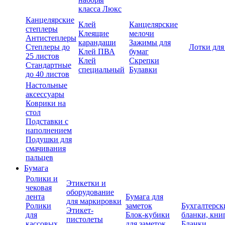
класса Люкс
Канцелярские
Клей
Канцелярские
степлеры
Клеящие
мелочи
Антистеплеры
карандаши
Зажимы для
Степлеры до
Лотки для
Клей ПВА
бумаг
25 листов
Клей
Скрепки
Стандартные
специальный
Булавки
до 40 листов
Настольные
аксессуары
Коврики на
стол
Подставки с
наполнением
Подушки для
смачивания
пальцев
Бумага
Ролики и
Этикетки и
чековая
оборудование
лента
Бумага для
для маркировки
Ролики
заметок
Бухгалтерск
Этикет-
для
Блок-кубики
бланки, кни
пистолеты
кассовых
для заметок
Бланки