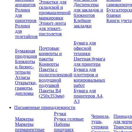
Этикетки для
аппаратов
Диспенсеры
самокопиру
складской и
Ролики
для закладок и
Бухгалтерск
промышленной
для
блокнотов
бланки
маркировки
принтеров
Клейкие
Книги учета
Этикет-лента
Ролики
закладки
для этикет-
для
пистолетов
телетайпов
Бумага для
Почтовые
офисной
Бумажная
конверты и
техники
продукция
пакеты
Цветная бумага
Блокноты
Конверты
для принтера
и бизнес-
Пакеты с
Бумага для
тетради
полиэтиленовой
плоттеров и
Атласы
воздушной
копировальных
Открытки,
подушкой
работ
грамоты,
Пакеты В4
Бумага для
дипломы
(250х353мм)
принтеров А4,
А3
Письменные принадлежности
Ручки
Чернила,
Принадл
Маркеры
Ручки гелевые
тушь,
для черч
Маркеры
Наборы
стержни
Транспо
перманентные
пишущих