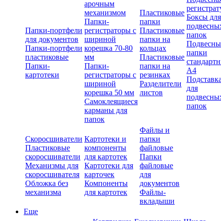
арочным
регистрат
механизмом
Пластиковые
Боксы для
Папки-
папки
подвесны
Папки-портфели
регистраторы с
Пластиковые
папок
для документов
шириной
папки на
Подвесны
Папки-портфели
корешка 70-80
кольцах
папки
пластиковые
мм
Пластиковые
стандарт
Папки-
Папки-
папки на
А4
картотеки
регистраторы с
резинках
Подставк
шириной
Разделители
для
корешка 50 мм
листов
подвесны
Самоклеящиеся
папок
карманы для
папок
Файлы и
Скоросшиватели
Картотеки и
папки
Пластиковые
компоненты
файловые
скоросшиватели
для картотек
Папки
Механизмы для
Картотеки для
файловые
скоросшивателя
карточек
для
Обложка без
Компоненты
документов
механизма
для картотек
Файлы-
вкладыши
Еще