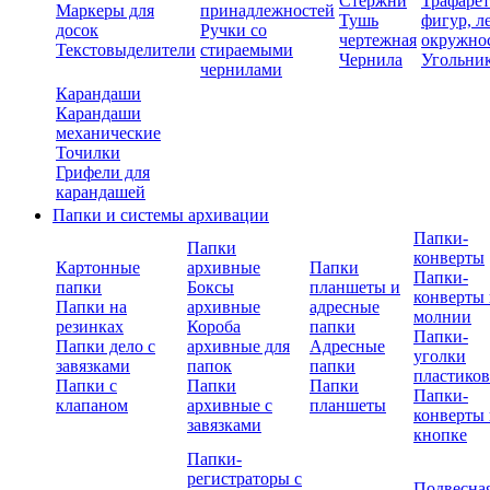
Стержни
Трафаре
Маркеры для
принадлежностей
Тушь
фигур, л
досок
Ручки со
чертежная
окружно
Текстовыделители
стираемыми
Чернила
Угольни
чернилами
Карандаши
Карандаши
механические
Точилки
Грифели для
карандашей
Папки и системы архивации
Папки-
Папки
конверты
Картонные
архивные
Папки
Папки-
папки
Боксы
планшеты и
конверты 
Папки на
архивные
адресные
молнии
резинках
Короба
папки
Папки-
Папки дело с
архивные для
Адресные
уголки
завязками
папок
папки
пластико
Папки с
Папки
Папки
Папки-
клапаном
архивные с
планшеты
конверты 
завязками
кнопке
Папки-
регистраторы с
Подвесна