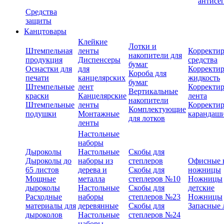
антисе
Средства
защиты
Канцтовары
Клейкие
Лотки и
Штемпельная
ленты
Корректи
накопители для
продукция
Диспенсеры
средства
бумаг
Оснастки для
для
Корректи
Короба для
печати
канцелярских
жидкость
бумаг
Штемпельные
лент
Корректи
Вертикальные
краски
Канцелярские
лента
накопители
Штемпельные
ленты
Корректи
Комплектующие
подушки
Монтажные
карандаш
для лотков
ленты
Настольные
наборы
Дыроколы
Настольные
Скобы для
Дыроколы до
наборы из
степлеров
Офисные 
65 листов
дерева и
Скобы для
ножницы
Мощные
металла
степлеров №10
Ножницы
дыроколы
Настольные
Скобы для
детские
Расходные
наборы
степлеров №23
Ножницы
материалы для
деревянные
Скобы для
Запасные 
дыроколов
Настольные
степлеров №24
наборы