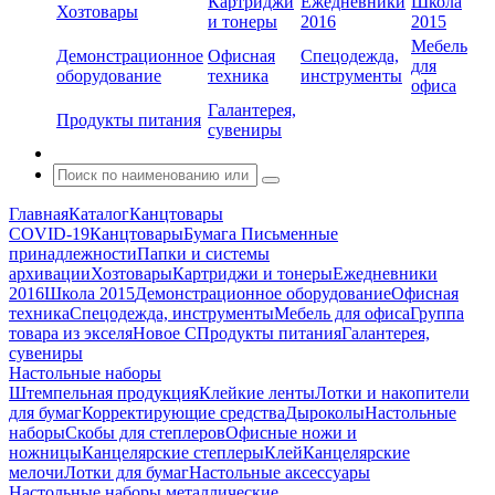
Картриджи
Ежедневники
Школа
Хозтовары
и тонеры
2016
2015
Мебель
Демонстрационное
Офисная
Спецодежда,
для
оборудование
техника
инструменты
офиса
Галантерея,
Продукты питания
сувениры
Главная
Каталог
Канцтовары
COVID-19
Канцтовары
Бумага
Письменные
принадлежности
Папки и системы
архивации
Хозтовары
Картриджи и тонеры
Ежедневники
2016
Школа 2015
Демонстрационное оборудование
Офисная
техника
Спецодежда, инструменты
Мебель для офиса
Группа
товара из экселя
Новое С
Продукты питания
Галантерея,
сувениры
Настольные наборы
Штемпельная продукция
Клейкие ленты
Лотки и накопители
для бумаг
Корректирующие средства
Дыроколы
Настольные
наборы
Скобы для степлеров
Офисные ножи и
ножницы
Канцелярские степлеры
Клей
Канцелярские
мелочи
Лотки для бумаг
Настольные аксессуары
Настольные наборы металлические