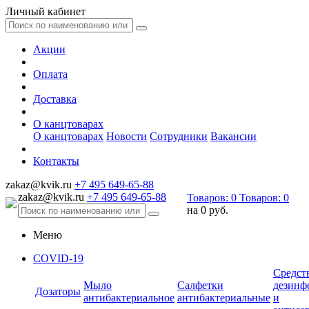
Личный кабинет
Акции
Оплата
Доставка
О канцтоварах
О канцтоварах
Новости
Сотрудники
Вакансии
Контакты
zakaz@kvik.ru
+7 495 649-65-88
zakaz@kvik.ru
+7 495 649-65-88
Товаров:
0
Товаров:
0
на
0 руб.
Меню
COVID-19
Средст
Мыло
Салфетки
дезинф
Дозаторы
антибактериальное
антибактериальные
и