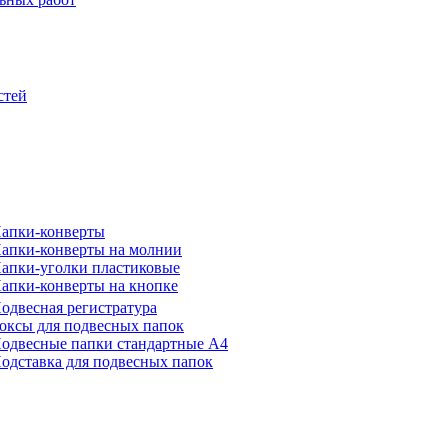
стей
апки-конверты
апки-конверты на молнии
апки-уголки пластиковые
апки-конверты на кнопке
одвесная регистратура
оксы для подвесных папок
одвесные папки стандартные А4
одставка для подвесных папок