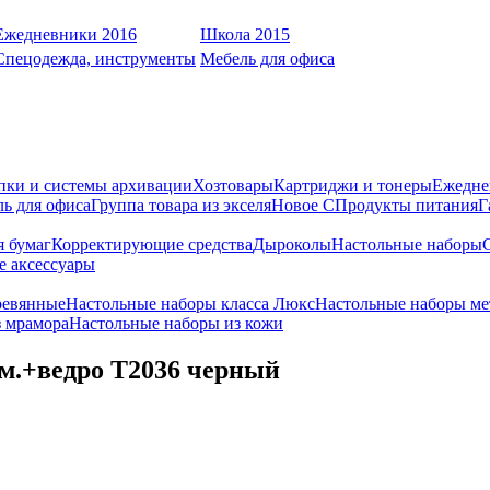
Ежедневники 2016
Школа 2015
Спецодежда, инструменты
Мебель для офиса
пки и системы архивации
Хозтовары
Картриджи и тонеры
Ежедне
ь для офиса
Группа товара из экселя
Новое С
Продукты питания
Г
я бумаг
Корректирующие средства
Дыроколы
Настольные наборы
е аксессуары
ревянные
Настольные наборы класса Люкс
Настольные наборы ме
з мрамора
Настольные наборы из кожи
м.+ведро T2036 черный