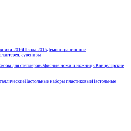
вники 2016
Школа 2015
Демонстрационное
алантерея, сувениры
Скобы для степлеров
Офисные ножи и ножницы
Канцелярские
таллические
Настольные наборы пластиковые
Настольные