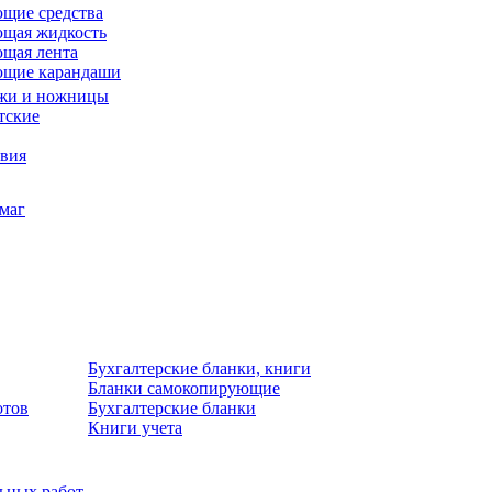
щие средства
щая жидкость
щая лента
ющие карандаши
жи и ножницы
тские
звия
умаг
Бухгалтерские бланки, книги
Бланки самокопирующие
отов
Бухгалтерские бланки
Книги учета
льных работ