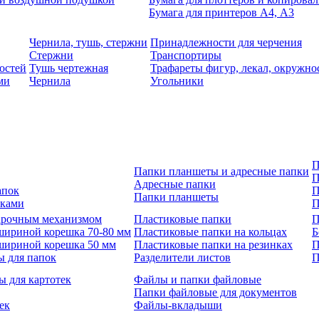
Бумага для принтеров А4, А3
Чернила, тушь, стержни
Принадлежности для черчения
Стержни
Транспортиры
остей
Тушь чертежная
Трафареты фигур, лекал, окружно
ми
Чернила
Угольники
П
Папки планшеты и адресные папки
П
Адресные папки
апок
П
Папки планшеты
зками
П
 арочным механизмом
Пластиковые папки
П
шириной корешка 70-80 мм
Пластиковые папки на кольцах
Б
шириной корешка 50 мм
Пластиковые папки на резинках
П
ы для папок
Разделители листов
П
ы для картотек
Файлы и папки файловые
Папки файловые для документов
ек
Файлы-вкладыши