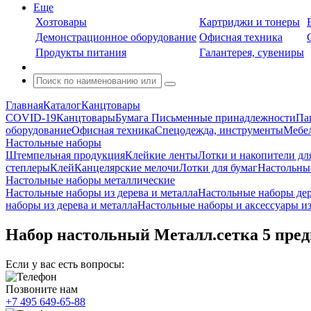
Еще
Хозтовары
Картриджи и тонеры
Демонстрационное оборудование
Офисная техника
Продукты питания
Галантерея, сувениры
Главная
Каталог
Канцтовары
COVID-19
Канцтовары
Бумага
Письменные принадлежности
Па
оборудование
Офисная техника
Спецодежда, инструменты
Мебел
Настольные наборы
Штемпельная продукция
Клейкие ленты
Лотки и накопители дл
степлеры
Клей
Канцелярские мелочи
Лотки для бумаг
Настольны
Настольные наборы металлические
Настольные наборы из дерева и металла
Настольные наборы де
наборы из дерева и металла
Настольные наборы и аксессуары и
Набор настольный Металл.сетка 5 пред
Если у вас есть вопросы:
Позвоните нам
+7 495 649-65-88