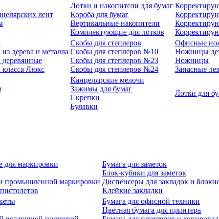
Лотки и накопители для бумаг
Корректирую
нцелярских лент
Короба для бумаг
Корректирую
ы
Вертикальные накопители
Корректирую
Комплектующие для лотков
Корректиру
ы
Скобы для степлеров
Офисные но
из дерева и металла
Скобы для степлеров №10
Ножницы де
 деревянные
Скобы для степлеров №23
Ножницы
 класса Люкс
Скобы для степлеров №24
Запасные ле
Канцелярские мелочи
и
Зажимы для бумаг
Лотки для б
Скрепки
Булавки
е для маркировки
Бумага для заметок
Блок-кубики для заметок
й и промышленной маркировки
Диспенсеры для закладок и блокн
-пистолетов
Клейкие закладки
кеты
Бумага для офисной техники
Цветная бумага для принтера
ой воздушной подушкой
Бумага для плоттеров и копирова