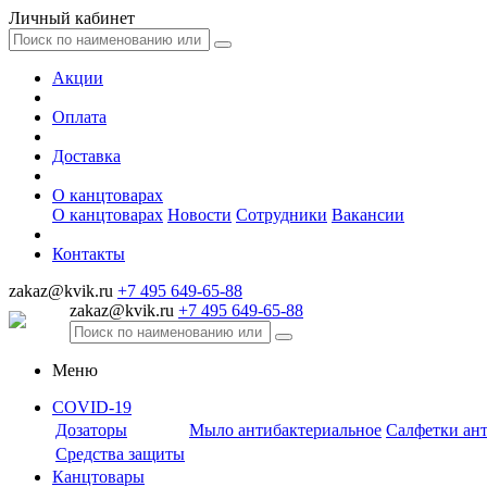
Личный кабинет
Акции
Оплата
Доставка
О канцтоварах
О канцтоварах
Новости
Сотрудники
Вакансии
Контакты
zakaz@kvik.ru
+7 495 649-65-88
zakaz@kvik.ru
+7 495 649-65-88
Меню
COVID-19
Дозаторы
Мыло антибактериальное
Салфетки ан
Средства защиты
Канцтовары