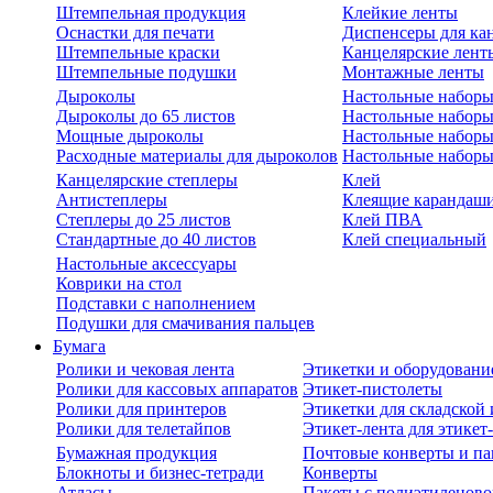
Штемпельная продукция
Клейкие ленты
Оснастки для печати
Диспенсеры для ка
Штемпельные краски
Канцелярские лент
Штемпельные подушки
Монтажные ленты
Дыроколы
Настольные набор
Дыроколы до 65 листов
Настольные наборы 
Мощные дыроколы
Настольные наборы
Расходные материалы для дыроколов
Настольные наборы
Канцелярские степлеры
Клей
Антистеплеры
Клеящие карандаш
Степлеры до 25 листов
Клей ПВА
Стандартные до 40 листов
Клей специальный
Настольные аксессуары
Коврики на стол
Подставки с наполнением
Подушки для смачивания пальцев
Бумага
Ролики и чековая лента
Этикетки и оборудовани
Ролики для кассовых аппаратов
Этикет-пистолеты
Ролики для принтеров
Этикетки для складско
Ролики для телетайпов
Этикет-лента для этикет
Бумажная продукция
Почтовые конверты и па
Блокноты и бизнес-тетради
Конверты
Атласы
Пакеты с полиэтиленов