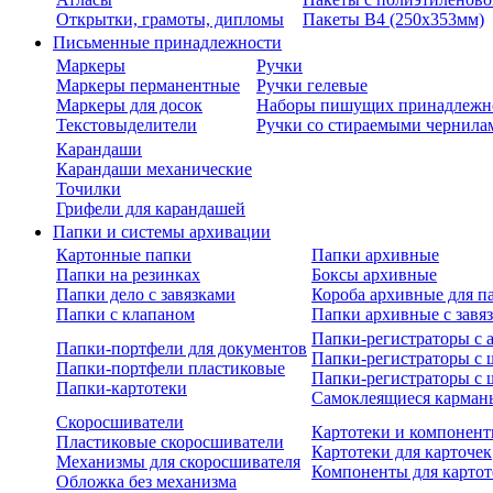
Открытки, грамоты, дипломы
Пакеты В4 (250х353мм)
Письменные принадлежности
Маркеры
Ручки
Маркеры перманентные
Ручки гелевые
Маркеры для досок
Наборы пишущих принадлежн
Текстовыделители
Ручки со стираемыми чернила
Карандаши
Карандаши механические
Точилки
Грифели для карандашей
Папки и системы архивации
Картонные папки
Папки архивные
Папки на резинках
Боксы архивные
Папки дело с завязками
Короба архивные для п
Папки с клапаном
Папки архивные с завя
Папки-регистраторы с
Папки-портфели для документов
Папки-регистраторы с 
Папки-портфели пластиковые
Папки-регистраторы с 
Папки-картотеки
Самоклеящиеся карман
Скоросшиватели
Картотеки и компонент
Пластиковые скоросшиватели
Картотеки для карточек
Механизмы для скоросшивателя
Компоненты для картот
Обложка без механизма