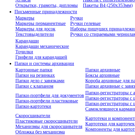
Открытки, грамоты, дипломы
Пакеты В4 (250х353мм)
Письменные принадлежности
Маркеры
Ручки
Маркеры перманентные
Ручки гелевые
Маркеры для досок
Наборы пишущих принадлежн
Текстовыделители
Ручки со стираемыми чернила
Карандаши
Карандаши механические
Точилки
Грифели для карандашей
Папки и системы архивации
Картонные папки
Папки архивные
Папки на резинках
Боксы архивные
Папки дело с завязками
Короба архивные для п
Папки с клапаном
Папки архивные с завя
Папки-регистраторы с
Папки-портфели для документов
Папки-регистраторы с 
Папки-портфели пластиковые
Папки-регистраторы с 
Папки-картотеки
Самоклеящиеся карман
Скоросшиватели
Картотеки и компонент
Пластиковые скоросшиватели
Картотеки для карточек
Механизмы для скоросшивателя
Компоненты для картот
Обложка без механизма