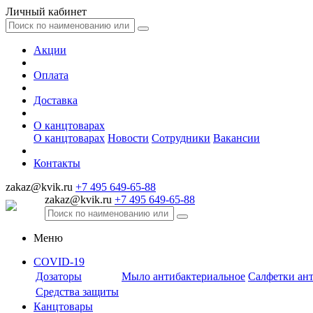
Личный кабинет
Акции
Оплата
Доставка
О канцтоварах
О канцтоварах
Новости
Сотрудники
Вакансии
Контакты
zakaz@kvik.ru
+7 495 649-65-88
zakaz@kvik.ru
+7 495 649-65-88
Меню
COVID-19
Дозаторы
Мыло антибактериальное
Салфетки ан
Средства защиты
Канцтовары