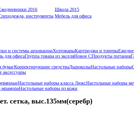
Ежедневники 2016
Школа 2015
Спецодежда, инструменты
Мебель для офиса
пки и системы архивации
Хозтовары
Картриджи и тонеры
Ежедне
ь для офиса
Группа товара из экселя
Новое С
Продукты питания
Г
я бумаг
Корректирующие средства
Дыроколы
Настольные наборы
е аксессуары
ревянные
Настольные наборы класса Люкс
Настольные наборы ме
з мрамора
Настольные наборы из кожи
ет. сетка, выс.135мм(серебр)