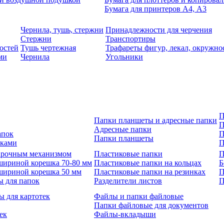
Бумага для принтеров А4, А3
Чернила, тушь, стержни
Принадлежности для черчения
Стержни
Транспортиры
остей
Тушь чертежная
Трафареты фигур, лекал, окружно
ми
Чернила
Угольники
П
Папки планшеты и адресные папки
П
Адресные папки
апок
П
Папки планшеты
зками
П
 арочным механизмом
Пластиковые папки
П
шириной корешка 70-80 мм
Пластиковые папки на кольцах
Б
шириной корешка 50 мм
Пластиковые папки на резинках
П
ы для папок
Разделители листов
П
ы для картотек
Файлы и папки файловые
Папки файловые для документов
ек
Файлы-вкладыши