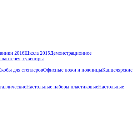
вники 2016
Школа 2015
Демонстрационное
алантерея, сувениры
Скобы для степлеров
Офисные ножи и ножницы
Канцелярские
таллические
Настольные наборы пластиковые
Настольные