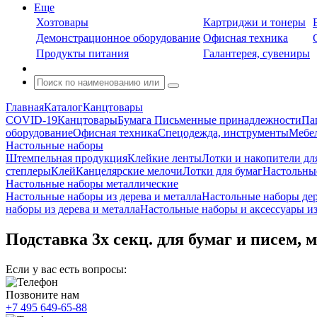
Еще
Хозтовары
Картриджи и тонеры
Демонстрационное оборудование
Офисная техника
Продукты питания
Галантерея, сувениры
Главная
Каталог
Канцтовары
COVID-19
Канцтовары
Бумага
Письменные принадлежности
Па
оборудование
Офисная техника
Спецодежда, инструменты
Мебел
Настольные наборы
Штемпельная продукция
Клейкие ленты
Лотки и накопители дл
степлеры
Клей
Канцелярские мелочи
Лотки для бумаг
Настольны
Настольные наборы металлические
Настольные наборы из дерева и металла
Настольные наборы де
наборы из дерева и металла
Настольные наборы и аксессуары и
Подставка 3х секц. для бумаг и писем, м
Если у вас есть вопросы:
Позвоните нам
+7 495 649-65-88