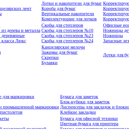
Лотки и накопители для бумаг
Корректирую
нцелярских лент
Короба для бумаг
Корректирую
ы
Вертикальные накопители
Корректирую
Комплектующие для лотков
Корректиру
ы
Скобы для степлеров
Офисные но
из дерева и металла
Скобы для степлеров №10
Ножницы де
 деревянные
Скобы для степлеров №23
Ножницы
 класса Люкс
Скобы для степлеров №24
Запасные ле
Канцелярские мелочи
и
Зажимы для бумаг
Лотки для б
Скрепки
Булавки
е для маркировки
Бумага для заметок
Блок-кубики для заметок
й и промышленной маркировки
Диспенсеры для закладок и блокн
-пистолетов
Клейкие закладки
кеты
Бумага для офисной техники
Цветная бумага для принтера
ой воздушной подушкой
Бумага для плоттеров и копирова