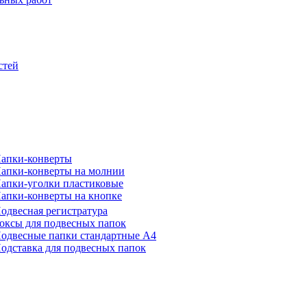
стей
апки-конверты
апки-конверты на молнии
апки-уголки пластиковые
апки-конверты на кнопке
одвесная регистратура
оксы для подвесных папок
одвесные папки стандартные А4
одставка для подвесных папок