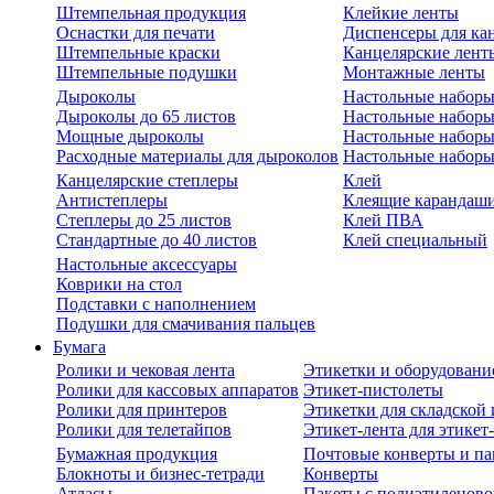
Штемпельная продукция
Клейкие ленты
Оснастки для печати
Диспенсеры для ка
Штемпельные краски
Канцелярские лент
Штемпельные подушки
Монтажные ленты
Дыроколы
Настольные набор
Дыроколы до 65 листов
Настольные наборы 
Мощные дыроколы
Настольные наборы
Расходные материалы для дыроколов
Настольные наборы
Канцелярские степлеры
Клей
Антистеплеры
Клеящие карандаш
Степлеры до 25 листов
Клей ПВА
Стандартные до 40 листов
Клей специальный
Настольные аксессуары
Коврики на стол
Подставки с наполнением
Подушки для смачивания пальцев
Бумага
Ролики и чековая лента
Этикетки и оборудовани
Ролики для кассовых аппаратов
Этикет-пистолеты
Ролики для принтеров
Этикетки для складско
Ролики для телетайпов
Этикет-лента для этикет
Бумажная продукция
Почтовые конверты и па
Блокноты и бизнес-тетради
Конверты
Атласы
Пакеты с полиэтиленов