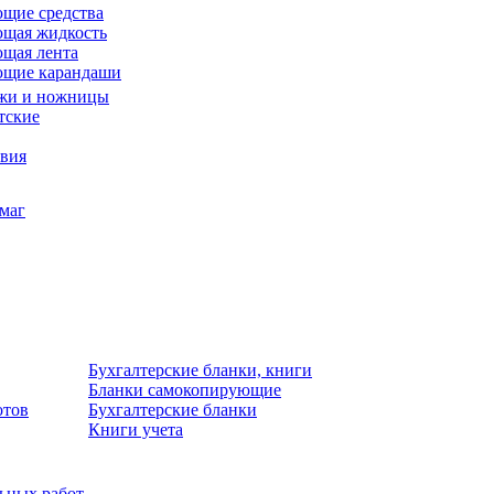
щие средства
щая жидкость
щая лента
ющие карандаши
жи и ножницы
тские
звия
умаг
Бухгалтерские бланки, книги
Бланки самокопирующие
отов
Бухгалтерские бланки
Книги учета
льных работ