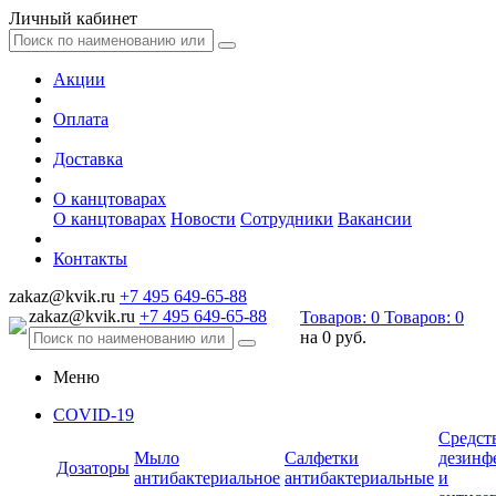
Личный кабинет
Акции
Оплата
Доставка
О канцтоварах
О канцтоварах
Новости
Сотрудники
Вакансии
Контакты
zakaz@kvik.ru
+7 495 649-65-88
zakaz@kvik.ru
+7 495 649-65-88
Товаров:
0
Товаров:
0
на
0 руб.
Меню
COVID-19
Средст
Мыло
Салфетки
дезинф
Дозаторы
антибактериальное
антибактериальные
и