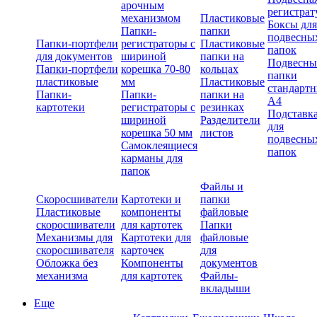
арочным
регистрат
механизмом
Пластиковые
Боксы для
Папки-
папки
подвесны
Папки-портфели
регистраторы с
Пластиковые
папок
для документов
шириной
папки на
Подвесны
Папки-портфели
корешка 70-80
кольцах
папки
пластиковые
мм
Пластиковые
стандарт
Папки-
Папки-
папки на
А4
картотеки
регистраторы с
резинках
Подставк
шириной
Разделители
для
корешка 50 мм
листов
подвесны
Самоклеящиеся
папок
карманы для
папок
Файлы и
Скоросшиватели
Картотеки и
папки
Пластиковые
компоненты
файловые
скоросшиватели
для картотек
Папки
Механизмы для
Картотеки для
файловые
скоросшивателя
карточек
для
Обложка без
Компоненты
документов
механизма
для картотек
Файлы-
вкладыши
Еще