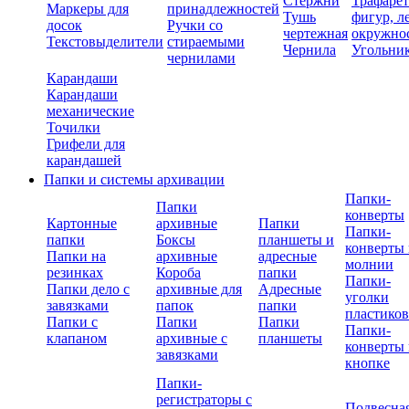
Стержни
Трафаре
Маркеры для
принадлежностей
Тушь
фигур, л
досок
Ручки со
чертежная
окружно
Текстовыделители
стираемыми
Чернила
Угольни
чернилами
Карандаши
Карандаши
механические
Точилки
Грифели для
карандашей
Папки и системы архивации
Папки-
Папки
конверты
Картонные
архивные
Папки
Папки-
папки
Боксы
планшеты и
конверты 
Папки на
архивные
адресные
молнии
резинках
Короба
папки
Папки-
Папки дело с
архивные для
Адресные
уголки
завязками
папок
папки
пластико
Папки с
Папки
Папки
Папки-
клапаном
архивные с
планшеты
конверты 
завязками
кнопке
Папки-
регистраторы с
Подвесна