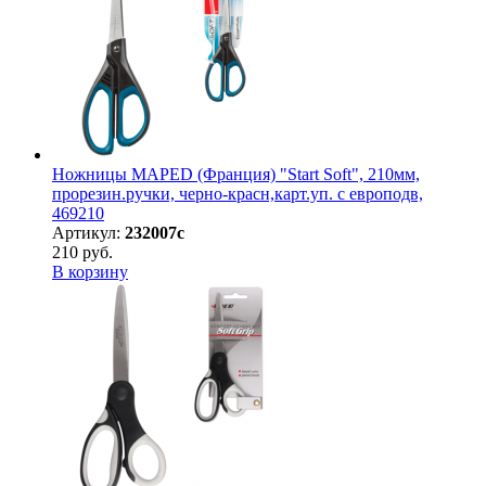
Ножницы MAPED (Франция) "Start Soft", 210мм,
прорезин.ручки, черно-красн,карт.уп. с европодв,
469210
Артикул:
232007с
210 руб.
В корзину