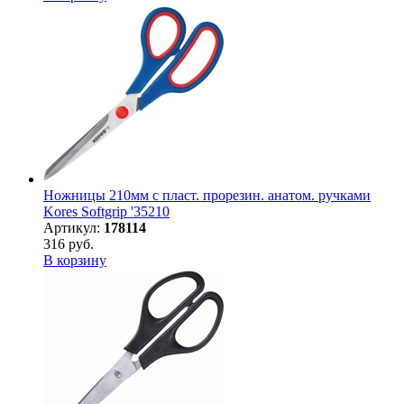
Ножницы 210мм с пласт. прорезин. анатом. ручками
Kores Softgrip '35210
Артикул:
178114
316 руб.
В корзину