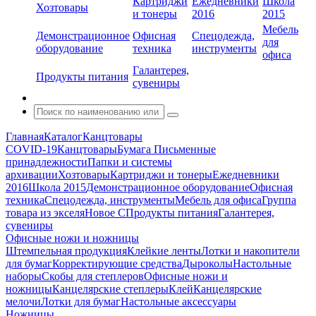
Картриджи
Ежедневники
Школа
Хозтовары
и тонеры
2016
2015
Мебель
Демонстрационное
Офисная
Спецодежда,
для
оборудование
техника
инструменты
офиса
Галантерея,
Продукты питания
сувениры
Главная
Каталог
Канцтовары
COVID-19
Канцтовары
Бумага
Письменные
принадлежности
Папки и системы
архивации
Хозтовары
Картриджи и тонеры
Ежедневники
2016
Школа 2015
Демонстрационное оборудование
Офисная
техника
Спецодежда, инструменты
Мебель для офиса
Группа
товара из экселя
Новое С
Продукты питания
Галантерея,
сувениры
Офисные ножи и ножницы
Штемпельная продукция
Клейкие ленты
Лотки и накопители
для бумаг
Корректирующие средства
Дыроколы
Настольные
наборы
Скобы для степлеров
Офисные ножи и
ножницы
Канцелярские степлеры
Клей
Канцелярские
мелочи
Лотки для бумаг
Настольные аксессуары
Ножницы