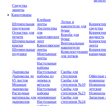
антисе
Средства
защиты
Канцтовары
Клейкие
Лотки и
Штемпельная
ленты
Корректи
накопители для
продукция
Диспенсеры
средства
бумаг
Оснастки для
для
Корректи
Короба для
печати
канцелярских
жидкость
бумаг
Штемпельные
лент
Корректи
Вертикальные
краски
Канцелярские
лента
накопители
Штемпельные
ленты
Корректи
Комплектующие
подушки
Монтажные
карандаш
для лотков
ленты
Настольные
наборы
Дыроколы
Настольные
Скобы для
Дыроколы до
наборы из
степлеров
Офисные 
65 листов
дерева и
Скобы для
ножницы
Мощные
металла
степлеров №10
Ножницы
дыроколы
Настольные
Скобы для
детские
Расходные
наборы
степлеров №23
Ножницы
материалы для
деревянные
Скобы для
Запасные 
дыроколов
Настольные
степлеров №24
наборы