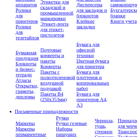
Этикетки для
аппаратов
Диспенсеры
самокопиру
складской и
Ролики
для закладок и
Бухгалтерск
промышленной
для
блокнотов
бланки
маркировки
принтеров
Клейкие
Книги учета
Этикет-лента
Ролики
закладки
для этикет-
для
пистолетов
телетайпов
Бумага для
Почтовые
офисной
Бумажная
конверты и
техники
продукция
пакеты
Цветная бумага
Блокноты
Конверты
для принтера
и бизнес-
Пакеты с
Бумага для
тетради
полиэтиленовой
плоттеров и
Атласы
воздушной
копировальных
Открытки,
подушкой
работ
грамоты,
Пакеты В4
Бумага для
дипломы
(250х353мм)
принтеров А4,
А3
Письменные принадлежности
Ручки
Чернила,
Принадл
Маркеры
Ручки гелевые
тушь,
для черч
Маркеры
Наборы
стержни
Транспо
перманентные
пишущих