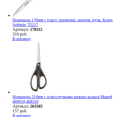
Ножницы 170мм с пласт. прорезин. анатом. ручк. Kores
Softgrip '35217
Артикул:
178112
216 руб.
В корзину
Ножницы 210мм с пласт.ручками разные кольца Maped
469010,468110
Артикул:
263505
157 руб.
В корзину