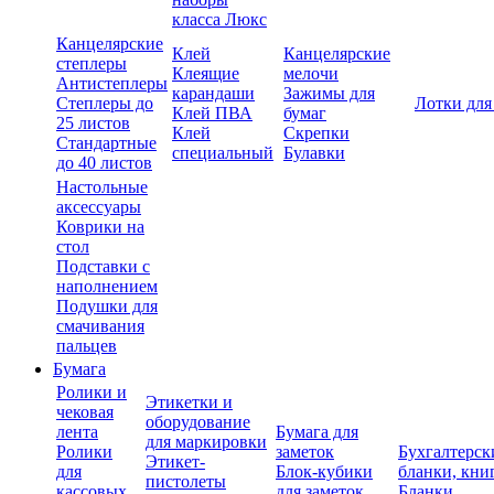
класса Люкс
Канцелярские
Клей
Канцелярские
степлеры
Клеящие
мелочи
Антистеплеры
карандаши
Зажимы для
Степлеры до
Лотки для
Клей ПВА
бумаг
25 листов
Клей
Скрепки
Стандартные
специальный
Булавки
до 40 листов
Настольные
аксессуары
Коврики на
стол
Подставки с
наполнением
Подушки для
смачивания
пальцев
Бумага
Ролики и
Этикетки и
чековая
оборудование
лента
Бумага для
для маркировки
Ролики
заметок
Бухгалтерск
Этикет-
для
Блок-кубики
бланки, кни
пистолеты
кассовых
для заметок
Бланки