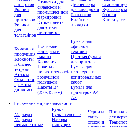
Этикетки для
аппаратов
Диспенсеры
самокопиру
складской и
Ролики
для закладок и
Бухгалтерск
промышленной
для
блокнотов
бланки
маркировки
принтеров
Клейкие
Книги учета
Этикет-лента
Ролики
закладки
для этикет-
для
пистолетов
телетайпов
Бумага для
Почтовые
офисной
Бумажная
конверты и
техники
продукция
пакеты
Цветная бумага
Блокноты
Конверты
для принтера
и бизнес-
Пакеты с
Бумага для
тетради
полиэтиленовой
плоттеров и
Атласы
воздушной
копировальных
Открытки,
подушкой
работ
грамоты,
Пакеты В4
Бумага для
дипломы
(250х353мм)
принтеров А4,
А3
Письменные принадлежности
Ручки
Чернила,
Принадл
Маркеры
Ручки гелевые
тушь,
для черч
Маркеры
Наборы
стержни
Транспо
перманентные
пишущих