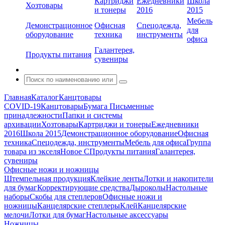
Картриджи
Ежедневники
Школа
Хозтовары
и тонеры
2016
2015
Мебель
Демонстрационное
Офисная
Спецодежда,
для
оборудование
техника
инструменты
офиса
Галантерея,
Продукты питания
сувениры
Главная
Каталог
Канцтовары
COVID-19
Канцтовары
Бумага
Письменные
принадлежности
Папки и системы
архивации
Хозтовары
Картриджи и тонеры
Ежедневники
2016
Школа 2015
Демонстрационное оборудование
Офисная
техника
Спецодежда, инструменты
Мебель для офиса
Группа
товара из экселя
Новое С
Продукты питания
Галантерея,
сувениры
Офисные ножи и ножницы
Штемпельная продукция
Клейкие ленты
Лотки и накопители
для бумаг
Корректирующие средства
Дыроколы
Настольные
наборы
Скобы для степлеров
Офисные ножи и
ножницы
Канцелярские степлеры
Клей
Канцелярские
мелочи
Лотки для бумаг
Настольные аксессуары
Ножницы