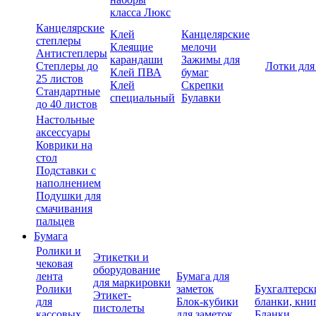
класса Люкс
Канцелярские
Клей
Канцелярские
степлеры
Клеящие
мелочи
Антистеплеры
карандаши
Зажимы для
Степлеры до
Лотки для
Клей ПВА
бумаг
25 листов
Клей
Скрепки
Стандартные
специальный
Булавки
до 40 листов
Настольные
аксессуары
Коврики на
стол
Подставки с
наполнением
Подушки для
смачивания
пальцев
Бумага
Ролики и
Этикетки и
чековая
оборудование
лента
Бумага для
для маркировки
Ролики
заметок
Бухгалтерск
Этикет-
для
Блок-кубики
бланки, кни
пистолеты
кассовых
для заметок
Бланки