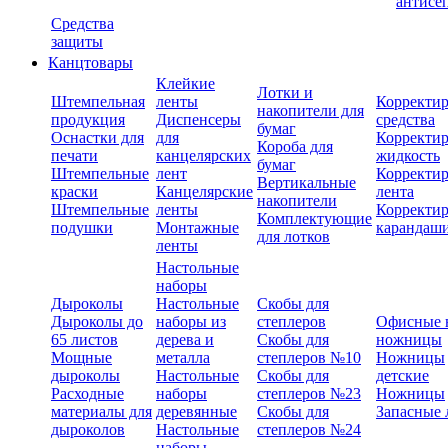
антисе
Средства
защиты
Канцтовары
Клейкие
Лотки и
Штемпельная
ленты
Корректи
накопители для
продукция
Диспенсеры
средства
бумаг
Оснастки для
для
Корректи
Короба для
печати
канцелярских
жидкость
бумаг
Штемпельные
лент
Корректи
Вертикальные
краски
Канцелярские
лента
накопители
Штемпельные
ленты
Корректи
Комплектующие
подушки
Монтажные
карандаш
для лотков
ленты
Настольные
наборы
Дыроколы
Настольные
Скобы для
Дыроколы до
наборы из
степлеров
Офисные 
65 листов
дерева и
Скобы для
ножницы
Мощные
металла
степлеров №10
Ножницы
дыроколы
Настольные
Скобы для
детские
Расходные
наборы
степлеров №23
Ножницы
материалы для
деревянные
Скобы для
Запасные 
дыроколов
Настольные
степлеров №24
наборы