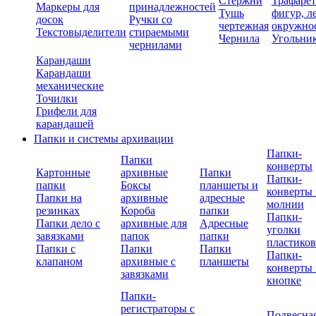
Стержни
Трафаре
Маркеры для
принадлежностей
Тушь
фигур, л
досок
Ручки со
чертежная
окружно
Текстовыделители
стираемыми
Чернила
Угольни
чернилами
Карандаши
Карандаши
механические
Точилки
Грифели для
карандашей
Папки и системы архивации
Папки-
Папки
конверты
Картонные
архивные
Папки
Папки-
папки
Боксы
планшеты и
конверты 
Папки на
архивные
адресные
молнии
резинках
Короба
папки
Папки-
Папки дело с
архивные для
Адресные
уголки
завязками
папок
папки
пластико
Папки с
Папки
Папки
Папки-
клапаном
архивные с
планшеты
конверты 
завязками
кнопке
Папки-
регистраторы с
Подвесна