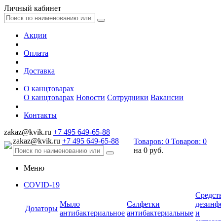
Личный кабинет
Акции
Оплата
Доставка
О канцтоварах
О канцтоварах
Новости
Сотрудники
Вакансии
Контакты
zakaz@kvik.ru
+7 495 649-65-88
zakaz@kvik.ru
+7 495 649-65-88
Товаров:
0
Товаров:
0
на
0 руб.
Меню
COVID-19
Средст
Мыло
Салфетки
дезинф
Дозаторы
антибактериальное
антибактериальные
и