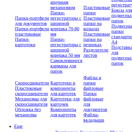
арочным
регистрат
механизмом
Пластиковые
Боксы для
Папки-
папки
подвесны
Папки-портфели
регистраторы с
Пластиковые
папок
для документов
шириной
папки на
Подвесны
Папки-портфели
корешка 70-80
кольцах
папки
пластиковые
мм
Пластиковые
стандарт
Папки-
Папки-
папки на
А4
картотеки
регистраторы с
резинках
Подставк
шириной
Разделители
для
корешка 50 мм
листов
подвесны
Самоклеящиеся
папок
карманы для
папок
Файлы и
Скоросшиватели
Картотеки и
папки
Пластиковые
компоненты
файловые
скоросшиватели
для картотек
Папки
Механизмы для
Картотеки для
файловые
скоросшивателя
карточек
для
Обложка без
Компоненты
документов
механизма
для картотек
Файлы-
вкладыши
Еще