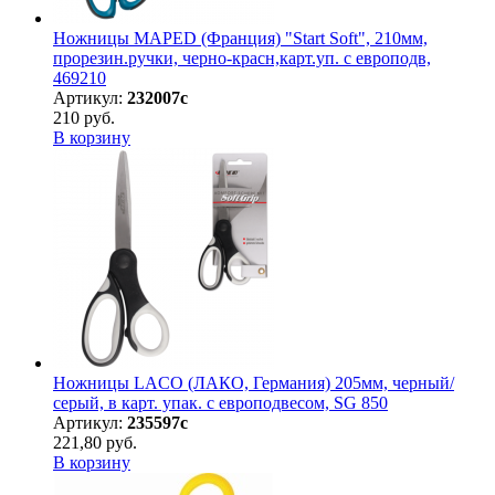
Ножницы MAPED (Франция) "Start Soft", 210мм,
прорезин.ручки, черно-красн,карт.уп. с европодв,
469210
Артикул:
232007с
210 руб.
В корзину
Ножницы LACO (ЛАКО, Германия) 205мм, черный/
серый, в карт. упак. с европодвесом, SG 850
Артикул:
235597с
221,80 руб.
В корзину