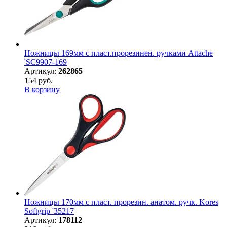
Ножницы 169мм с пласт.прорезинен. ручками Attache
'SC9907-169
Артикул:
262865
154 руб.
В корзину
Ножницы 170мм с пласт. прорезин. анатом. ручк. Kores
Softgrip '35217
Артикул:
178112