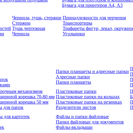
Бумага для принтеров А4, А3
Чернила, тушь, стержни
Принадлежности для черчения
Стержни
Транспортиры
остей
Тушь чертежная
Трафареты фигур, лекал, окружно
ми
Чернила
Угольники
П
Папки планшеты и адресные папки
П
Адресные папки
апок
П
Папки планшеты
зками
П
 арочным механизмом
Пластиковые папки
П
шириной корешка 70-80 мм
Пластиковые папки на кольцах
Б
шириной корешка 50 мм
Пластиковые папки на резинках
П
ы для папок
Разделители листов
П
ы для картотек
Файлы и папки файловые
Папки файловые для документов
ек
Файлы-вкладыши