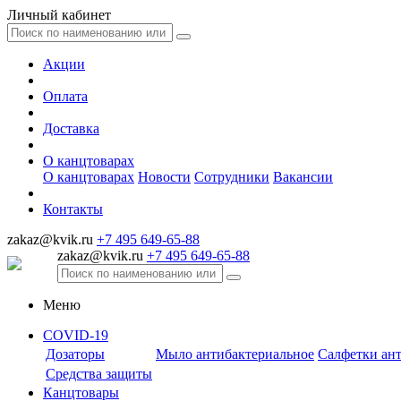
Личный кабинет
Акции
Оплата
Доставка
О канцтоварах
О канцтоварах
Новости
Сотрудники
Вакансии
Контакты
zakaz@kvik.ru
+7 495 649-65-88
zakaz@kvik.ru
+7 495 649-65-88
Меню
COVID-19
Дозаторы
Мыло антибактериальное
Салфетки ан
Средства защиты
Канцтовары