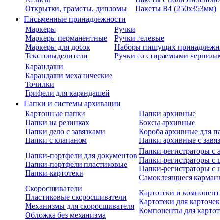
Открытки, грамоты, дипломы
Пакеты В4 (250х353мм)
Письменные принадлежности
Маркеры
Ручки
Маркеры перманентные
Ручки гелевые
Маркеры для досок
Наборы пишущих принадлежн
Текстовыделители
Ручки со стираемыми чернила
Карандаши
Карандаши механические
Точилки
Грифели для карандашей
Папки и системы архивации
Картонные папки
Папки архивные
Папки на резинках
Боксы архивные
Папки дело с завязками
Короба архивные для п
Папки с клапаном
Папки архивные с завя
Папки-регистраторы с
Папки-портфели для документов
Папки-регистраторы с 
Папки-портфели пластиковые
Папки-регистраторы с 
Папки-картотеки
Самоклеящиеся карман
Скоросшиватели
Картотеки и компонент
Пластиковые скоросшиватели
Картотеки для карточек
Механизмы для скоросшивателя
Компоненты для картот
Обложка без механизма