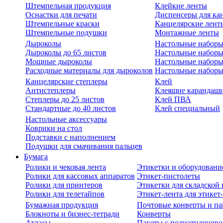
Штемпельная продукция
Клейкие ленты
Оснастки для печати
Диспенсеры для ка
Штемпельные краски
Канцелярские лент
Штемпельные подушки
Монтажные ленты
Дыроколы
Настольные набор
Дыроколы до 65 листов
Настольные наборы 
Мощные дыроколы
Настольные наборы
Расходные материалы для дыроколов
Настольные наборы
Канцелярские степлеры
Клей
Антистеплеры
Клеящие карандаш
Степлеры до 25 листов
Клей ПВА
Стандартные до 40 листов
Клей специальный
Настольные аксессуары
Коврики на стол
Подставки с наполнением
Подушки для смачивания пальцев
Бумага
Ролики и чековая лента
Этикетки и оборудовани
Ролики для кассовых аппаратов
Этикет-пистолеты
Ролики для принтеров
Этикетки для складско
Ролики для телетайпов
Этикет-лента для этикет
Бумажная продукция
Почтовые конверты и па
Блокноты и бизнес-тетради
Конверты
Атласы
Пакеты с полиэтиленов