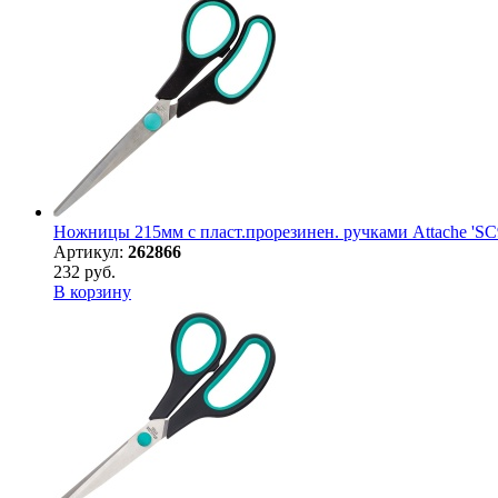
Ножницы 215мм с пласт.прорезинен. ручками Attache 'SC
Артикул:
262866
232 руб.
В корзину