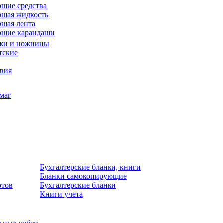
щие средства
щая жидкость
щая лента
ющие карандаши
жи и ножницы
тские
звия
умаг
Бухгалтерские бланки, книги
Бланки самокопирующие
отов
Бухгалтерские бланки
Книги учета
льных работ