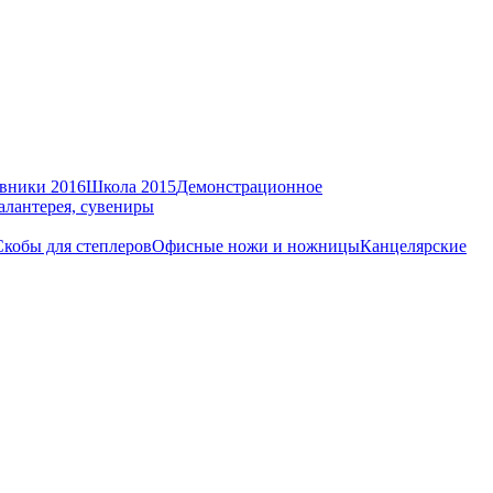
вники 2016
Школа 2015
Демонстрационное
алантерея, сувениры
Скобы для степлеров
Офисные ножи и ножницы
Канцелярские