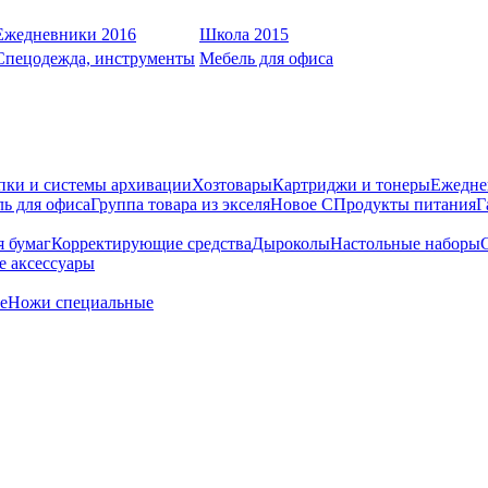
Ежедневники 2016
Школа 2015
Спецодежда, инструменты
Мебель для офиса
пки и системы архивации
Хозтовары
Картриджи и тонеры
Ежедне
ь для офиса
Группа товара из экселя
Новое С
Продукты питания
Г
я бумаг
Корректирующие средства
Дыроколы
Настольные наборы
е аксессуары
е
Ножи специальные