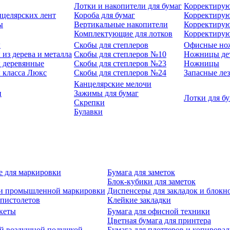
Лотки и накопители для бумаг
Корректирую
нцелярских лент
Короба для бумаг
Корректирую
ы
Вертикальные накопители
Корректирую
Комплектующие для лотков
Корректиру
ы
Скобы для степлеров
Офисные но
из дерева и металла
Скобы для степлеров №10
Ножницы де
 деревянные
Скобы для степлеров №23
Ножницы
 класса Люкс
Скобы для степлеров №24
Запасные ле
Канцелярские мелочи
и
Зажимы для бумаг
Лотки для б
Скрепки
Булавки
е для маркировки
Бумага для заметок
Блок-кубики для заметок
й и промышленной маркировки
Диспенсеры для закладок и блокн
-пистолетов
Клейкие закладки
кеты
Бумага для офисной техники
Цветная бумага для принтера
ой воздушной подушкой
Бумага для плоттеров и копирова