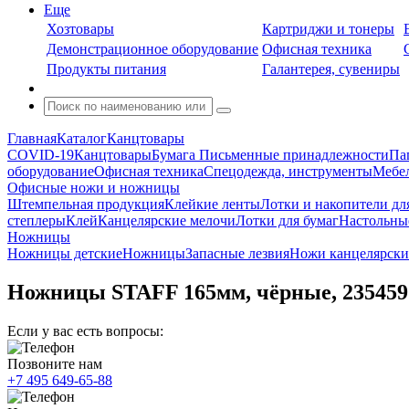
Еще
Хозтовары
Картриджи и тонеры
Демонстрационное оборудование
Офисная техника
Продукты питания
Галантерея, сувениры
Главная
Каталог
Канцтовары
COVID-19
Канцтовары
Бумага
Письменные принадлежности
Па
оборудование
Офисная техника
Спецодежда, инструменты
Мебел
Офисные ножи и ножницы
Штемпельная продукция
Клейкие ленты
Лотки и накопители дл
степлеры
Клей
Канцелярские мелочи
Лотки для бумаг
Настольны
Ножницы
Ножницы детские
Ножницы
Запасные лезвия
Ножи канцелярски
Ножницы STAFF 165мм, чёрные, 235459
Если у вас есть вопросы:
Позвоните нам
+7 495 649-65-88