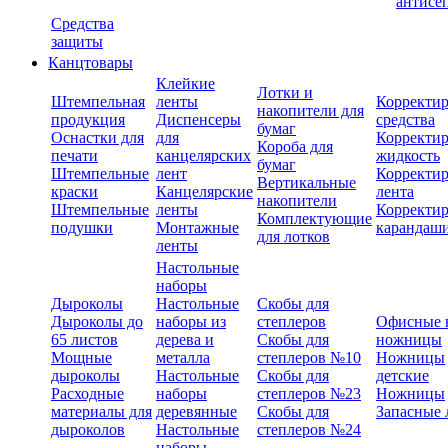
антисе
Средства
защиты
Канцтовары
Клейкие
Лотки и
Штемпельная
ленты
Корректи
накопители для
продукция
Диспенсеры
средства
бумаг
Оснастки для
для
Корректи
Короба для
печати
канцелярских
жидкость
бумаг
Штемпельные
лент
Корректи
Вертикальные
краски
Канцелярские
лента
накопители
Штемпельные
ленты
Корректи
Комплектующие
подушки
Монтажные
карандаш
для лотков
ленты
Настольные
наборы
Дыроколы
Настольные
Скобы для
Дыроколы до
наборы из
степлеров
Офисные 
65 листов
дерева и
Скобы для
ножницы
Мощные
металла
степлеров №10
Ножницы
дыроколы
Настольные
Скобы для
детские
Расходные
наборы
степлеров №23
Ножницы
материалы для
деревянные
Скобы для
Запасные 
дыроколов
Настольные
степлеров №24
наборы