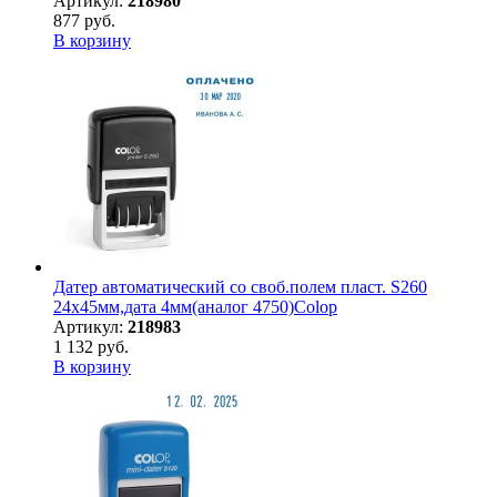
Артикул:
218980
877 руб.
В корзину
Датер автоматический со своб.полем пласт. S260
24х45мм,дата 4мм(аналог 4750)Colop
Артикул:
218983
1 132 руб.
В корзину