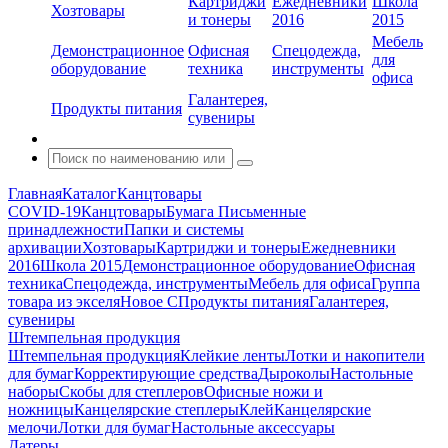
Картриджи
Ежедневники
Школа
Хозтовары
и тонеры
2016
2015
Мебель
Демонстрационное
Офисная
Спецодежда,
для
оборудование
техника
инструменты
офиса
Галантерея,
Продукты питания
сувениры
Главная
Каталог
Канцтовары
COVID-19
Канцтовары
Бумага
Письменные
принадлежности
Папки и системы
архивации
Хозтовары
Картриджи и тонеры
Ежедневники
2016
Школа 2015
Демонстрационное оборудование
Офисная
техника
Спецодежда, инструменты
Мебель для офиса
Группа
товара из экселя
Новое С
Продукты питания
Галантерея,
сувениры
Штемпельная продукция
Штемпельная продукция
Клейкие ленты
Лотки и накопители
для бумаг
Корректирующие средства
Дыроколы
Настольные
наборы
Скобы для степлеров
Офисные ножи и
ножницы
Канцелярские степлеры
Клей
Канцелярские
мелочи
Лотки для бумаг
Настольные аксессуары
Датеры