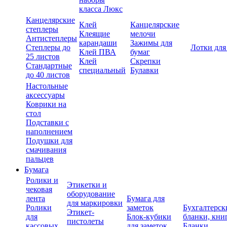
класса Люкс
Канцелярские
Клей
Канцелярские
степлеры
Клеящие
мелочи
Антистеплеры
карандаши
Зажимы для
Степлеры до
Лотки для
Клей ПВА
бумаг
25 листов
Клей
Скрепки
Стандартные
специальный
Булавки
до 40 листов
Настольные
аксессуары
Коврики на
стол
Подставки с
наполнением
Подушки для
смачивания
пальцев
Бумага
Ролики и
Этикетки и
чековая
оборудование
лента
Бумага для
для маркировки
Ролики
заметок
Бухгалтерск
Этикет-
для
Блок-кубики
бланки, кни
пистолеты
кассовых
для заметок
Бланки