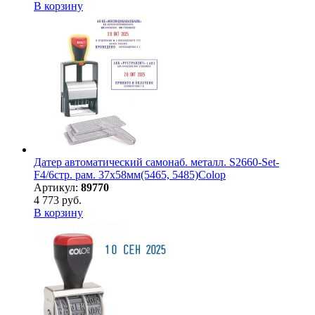
В корзину
Датер автоматический самонаб. металл. S2660-Set-
F4/6стр. рам. 37х58мм(5465, 5485)Colop
Артикул:
89770
4 773 руб.
В корзину