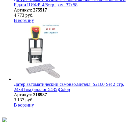
F дата ЦИФР. 4/6стр. рам. 37х58
Артикул:
275517
4 773 руб.
В корзину
Датер автоматический самонаб.металл. S2160-Set 2-стр.
24х41мм (аналог 5435)Colop
Артикул:
218987
3 137 руб.
В корзину