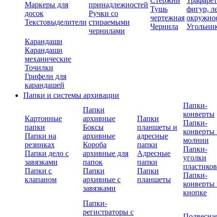
Стержни
Трафаре
Маркеры для
принадлежностей
Тушь
фигур, л
досок
Ручки со
чертежная
окружно
Текстовыделители
стираемыми
Чернила
Угольни
чернилами
Карандаши
Карандаши
механические
Точилки
Грифели для
карандашей
Папки и системы архивации
Папки-
Папки
конверты
Картонные
архивные
Папки
Папки-
папки
Боксы
планшеты и
конверты 
Папки на
архивные
адресные
молнии
резинках
Короба
папки
Папки-
Папки дело с
архивные для
Адресные
уголки
завязками
папок
папки
пластико
Папки с
Папки
Папки
Папки-
клапаном
архивные с
планшеты
конверты 
завязками
кнопке
Папки-
регистраторы с
Подвесна