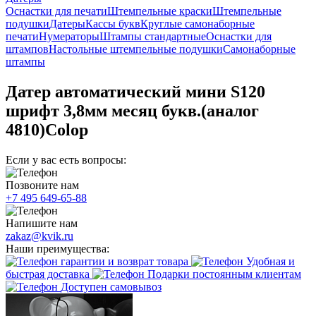
Оснастки для печати
Штемпельные краски
Штемпельные
подушки
Датеры
Кассы букв
Круглые самонаборные
печати
Нумераторы
Штампы стандартные
Оснастки для
штампов
Настольные штемпельные подушки
Самонаборные
штампы
Датер автоматический мини S120
шрифт 3,8мм месяц букв.(аналог
4810)Colop
Если у вас есть вопросы:
Позвоните нам
+7 495 649-65-88
Напишите нам
zakaz@kvik.ru
Наши преимущества:
гарантии и возврат товара
Удобная и
быстрая доставка
Подарки постоянным клиентам
Доступен самовывоз