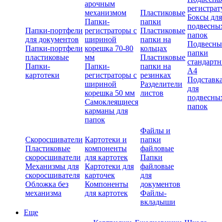
арочным
регистрат
механизмом
Пластиковые
Боксы для
Папки-
папки
подвесны
Папки-портфели
регистраторы с
Пластиковые
папок
для документов
шириной
папки на
Подвесны
Папки-портфели
корешка 70-80
кольцах
папки
пластиковые
мм
Пластиковые
стандарт
Папки-
Папки-
папки на
А4
картотеки
регистраторы с
резинках
Подставк
шириной
Разделители
для
корешка 50 мм
листов
подвесны
Самоклеящиеся
папок
карманы для
папок
Файлы и
Скоросшиватели
Картотеки и
папки
Пластиковые
компоненты
файловые
скоросшиватели
для картотек
Папки
Механизмы для
Картотеки для
файловые
скоросшивателя
карточек
для
Обложка без
Компоненты
документов
механизма
для картотек
Файлы-
вкладыши
Еще