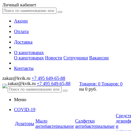
Личный кабинет
Акции
Оплата
Доставка
О канцтоварах
О канцтоварах
Новости
Сотрудники
Вакансии
Контакты
zakaz@kvik.ru
+7 495 649-65-88
zakaz@kvik.ru
+7 495 649-65-88
Товаров:
0
Товаров:
0
на
0 руб.
Меню
COVID-19
Средст
Мыло
Салфетки
дезинф
Дозаторы
антибактериальное
антибактериальные
и