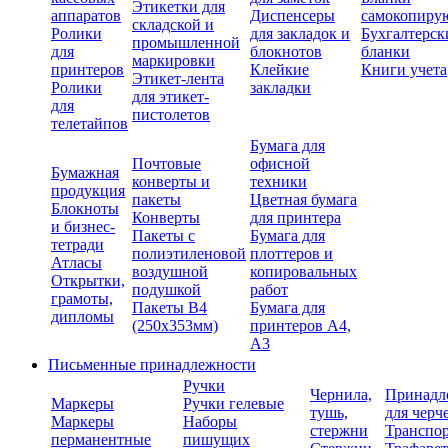
Этикетки для
аппаратов
Диспенсеры
самокопиру
складской и
Ролики
для закладок и
Бухгалтерск
промышленной
для
блокнотов
бланки
маркировки
принтеров
Клейкие
Книги учета
Этикет-лента
Ролики
закладки
для этикет-
для
пистолетов
телетайпов
Бумага для
Почтовые
офисной
Бумажная
конверты и
техники
продукция
пакеты
Цветная бумага
Блокноты
Конверты
для принтера
и бизнес-
Пакеты с
Бумага для
тетради
полиэтиленовой
плоттеров и
Атласы
воздушной
копировальных
Открытки,
подушкой
работ
грамоты,
Пакеты В4
Бумага для
дипломы
(250х353мм)
принтеров А4,
А3
Письменные принадлежности
Ручки
Чернила,
Принадл
Маркеры
Ручки гелевые
тушь,
для черч
Маркеры
Наборы
стержни
Транспо
перманентные
пишущих