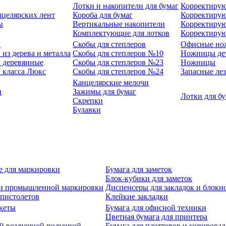
Лотки и накопители для бумаг
Корректирую
нцелярских лент
Короба для бумаг
Корректирую
ы
Вертикальные накопители
Корректирую
Комплектующие для лотков
Корректиру
ы
Скобы для степлеров
Офисные но
из дерева и металла
Скобы для степлеров №10
Ножницы де
 деревянные
Скобы для степлеров №23
Ножницы
 класса Люкс
Скобы для степлеров №24
Запасные ле
Канцелярские мелочи
и
Зажимы для бумаг
Лотки для б
Скрепки
Булавки
е для маркировки
Бумага для заметок
Блок-кубики для заметок
й и промышленной маркировки
Диспенсеры для закладок и блокн
-пистолетов
Клейкие закладки
кеты
Бумага для офисной техники
Цветная бумага для принтера
ой воздушной подушкой
Бумага для плоттеров и копирова