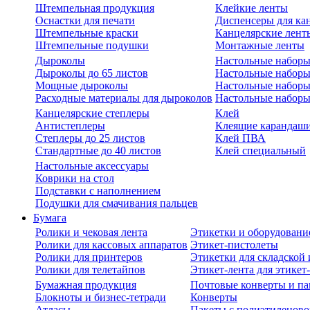
Штемпельная продукция
Клейкие ленты
Оснастки для печати
Диспенсеры для ка
Штемпельные краски
Канцелярские лент
Штемпельные подушки
Монтажные ленты
Дыроколы
Настольные набор
Дыроколы до 65 листов
Настольные наборы 
Мощные дыроколы
Настольные наборы
Расходные материалы для дыроколов
Настольные наборы
Канцелярские степлеры
Клей
Антистеплеры
Клеящие карандаш
Степлеры до 25 листов
Клей ПВА
Стандартные до 40 листов
Клей специальный
Настольные аксессуары
Коврики на стол
Подставки с наполнением
Подушки для смачивания пальцев
Бумага
Ролики и чековая лента
Этикетки и оборудовани
Ролики для кассовых аппаратов
Этикет-пистолеты
Ролики для принтеров
Этикетки для складско
Ролики для телетайпов
Этикет-лента для этикет
Бумажная продукция
Почтовые конверты и па
Блокноты и бизнес-тетради
Конверты
Атласы
Пакеты с полиэтиленов