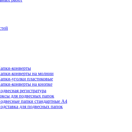
стей
апки-конверты
апки-конверты на молнии
апки-уголки пластиковые
апки-конверты на кнопке
одвесная регистратура
оксы для подвесных папок
одвесные папки стандартные А4
одставка для подвесных папок