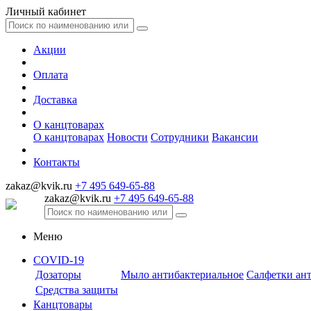
Личный кабинет
Акции
Оплата
Доставка
О канцтоварах
О канцтоварах
Новости
Сотрудники
Вакансии
Контакты
zakaz@kvik.ru
+7 495 649-65-88
zakaz@kvik.ru
+7 495 649-65-88
Меню
COVID-19
Дозаторы
Мыло антибактериальное
Салфетки ан
Средства защиты
Канцтовары