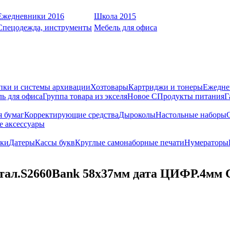
Ежедневники 2016
Школа 2015
Спецодежда, инструменты
Мебель для офиса
пки и системы архивации
Хозтовары
Картриджи и тонеры
Ежедне
ь для офиса
Группа товара из экселя
Новое С
Продукты питания
Г
я бумаг
Корректирующие средства
Дыроколы
Настольные наборы
е аксессуары
ки
Датеры
Кассы букв
Круглые самонаборные печати
Нумераторы
етал.S2660Bank 58х37мм дата ЦИФР.4мм 