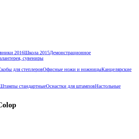
вники 2016
Школа 2015
Демонстрационное
алантерея, сувениры
Скобы для степлеров
Офисные ножи и ножницы
Канцелярские
Штампы стандартные
Оснастки для штампов
Настольные
Colop