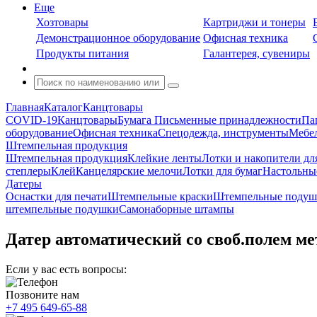
Еще
Хозтовары
Картриджи и тонеры
Демонстрационное оборудование
Офисная техника
Продукты питания
Галантерея, сувениры
Главная
Каталог
Канцтовары
COVID-19
Канцтовары
Бумага
Письменные принадлежности
Па
оборудование
Офисная техника
Спецодежда, инструменты
Мебел
Штемпельная продукция
Штемпельная продукция
Клейкие ленты
Лотки и накопители дл
степлеры
Клей
Канцелярские мелочи
Лотки для бумаг
Настольны
Датеры
Оснастки для печати
Штемпельные краски
Штемпельные подуш
штемпельные подушки
Самонаборные штампы
Датер автоматический со своб.полем м
Если у вас есть вопросы:
Позвоните нам
+7 495 649-65-88