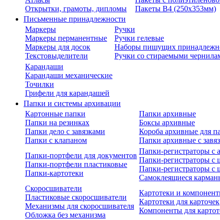
Открытки, грамоты, дипломы
Пакеты В4 (250х353мм)
Письменные принадлежности
Маркеры
Ручки
Маркеры перманентные
Ручки гелевые
Маркеры для досок
Наборы пишущих принадлежн
Текстовыделители
Ручки со стираемыми чернила
Карандаши
Карандаши механические
Точилки
Грифели для карандашей
Папки и системы архивации
Картонные папки
Папки архивные
Папки на резинках
Боксы архивные
Папки дело с завязками
Короба архивные для п
Папки с клапаном
Папки архивные с завя
Папки-регистраторы с
Папки-портфели для документов
Папки-регистраторы с 
Папки-портфели пластиковые
Папки-регистраторы с 
Папки-картотеки
Самоклеящиеся карман
Скоросшиватели
Картотеки и компонент
Пластиковые скоросшиватели
Картотеки для карточек
Механизмы для скоросшивателя
Компоненты для картот
Обложка без механизма