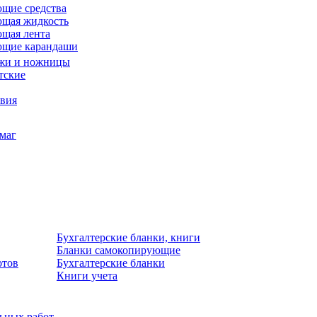
щие средства
щая жидкость
щая лента
ющие карандаши
жи и ножницы
тские
звия
умаг
Бухгалтерские бланки, книги
Бланки самокопирующие
отов
Бухгалтерские бланки
Книги учета
льных работ