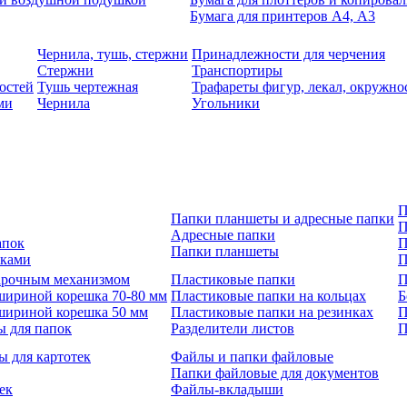
Бумага для принтеров А4, А3
Чернила, тушь, стержни
Принадлежности для черчения
Стержни
Транспортиры
остей
Тушь чертежная
Трафареты фигур, лекал, окружно
ми
Чернила
Угольники
П
Папки планшеты и адресные папки
П
Адресные папки
апок
П
Папки планшеты
зками
П
 арочным механизмом
Пластиковые папки
П
шириной корешка 70-80 мм
Пластиковые папки на кольцах
Б
шириной корешка 50 мм
Пластиковые папки на резинках
П
ы для папок
Разделители листов
П
ы для картотек
Файлы и папки файловые
Папки файловые для документов
ек
Файлы-вкладыши