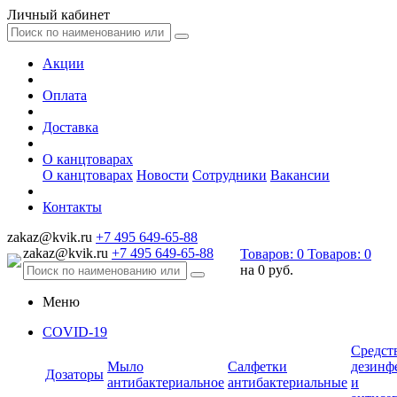
Личный кабинет
Акции
Оплата
Доставка
О канцтоварах
О канцтоварах
Новости
Сотрудники
Вакансии
Контакты
zakaz@kvik.ru
+7 495 649-65-88
zakaz@kvik.ru
+7 495 649-65-88
Товаров:
0
Товаров:
0
на
0 руб.
Меню
COVID-19
Средст
Мыло
Салфетки
дезинф
Дозаторы
антибактериальное
антибактериальные
и