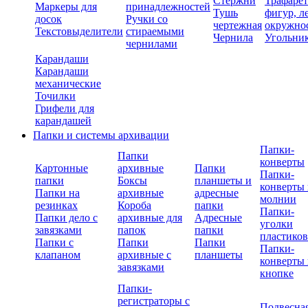
Стержни
Трафаре
Маркеры для
принадлежностей
Тушь
фигур, л
досок
Ручки со
чертежная
окружно
Текстовыделители
стираемыми
Чернила
Угольни
чернилами
Карандаши
Карандаши
механические
Точилки
Грифели для
карандашей
Папки и системы архивации
Папки-
Папки
конверты
Картонные
архивные
Папки
Папки-
папки
Боксы
планшеты и
конверты 
Папки на
архивные
адресные
молнии
резинках
Короба
папки
Папки-
Папки дело с
архивные для
Адресные
уголки
завязками
папок
папки
пластико
Папки с
Папки
Папки
Папки-
клапаном
архивные с
планшеты
конверты 
завязками
кнопке
Папки-
регистраторы с
Подвесна