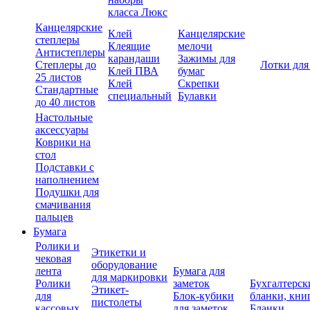
класса Люкс
Канцелярские
Клей
Канцелярские
степлеры
Клеящие
мелочи
Антистеплеры
карандаши
Зажимы для
Степлеры до
Лотки для
Клей ПВА
бумаг
25 листов
Клей
Скрепки
Стандартные
специальный
Булавки
до 40 листов
Настольные
аксессуары
Коврики на
стол
Подставки с
наполнением
Подушки для
смачивания
пальцев
Бумага
Ролики и
Этикетки и
чековая
оборудование
лента
Бумага для
для маркировки
Ролики
заметок
Бухгалтерск
Этикет-
для
Блок-кубики
бланки, кни
пистолеты
кассовых
для заметок
Бланки