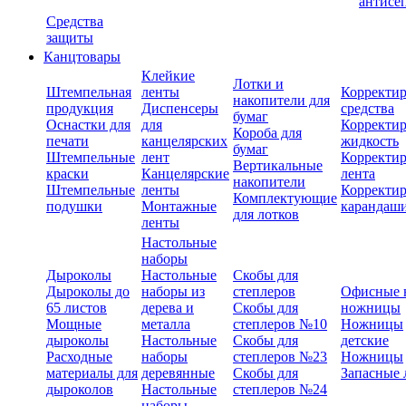
антисе
Средства
защиты
Канцтовары
Клейкие
Лотки и
Штемпельная
ленты
Корректи
накопители для
продукция
Диспенсеры
средства
бумаг
Оснастки для
для
Корректи
Короба для
печати
канцелярских
жидкость
бумаг
Штемпельные
лент
Корректи
Вертикальные
краски
Канцелярские
лента
накопители
Штемпельные
ленты
Корректи
Комплектующие
подушки
Монтажные
карандаш
для лотков
ленты
Настольные
наборы
Дыроколы
Настольные
Скобы для
Дыроколы до
наборы из
степлеров
Офисные 
65 листов
дерева и
Скобы для
ножницы
Мощные
металла
степлеров №10
Ножницы
дыроколы
Настольные
Скобы для
детские
Расходные
наборы
степлеров №23
Ножницы
материалы для
деревянные
Скобы для
Запасные 
дыроколов
Настольные
степлеров №24
наборы