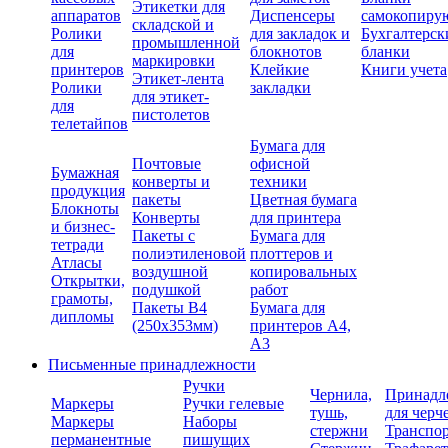
Этикетки для
аппаратов
Диспенсеры
самокопиру
складской и
Ролики
для закладок и
Бухгалтерск
промышленной
для
блокнотов
бланки
маркировки
принтеров
Клейкие
Книги учета
Этикет-лента
Ролики
закладки
для этикет-
для
пистолетов
телетайпов
Бумага для
Почтовые
офисной
Бумажная
конверты и
техники
продукция
пакеты
Цветная бумага
Блокноты
Конверты
для принтера
и бизнес-
Пакеты с
Бумага для
тетради
полиэтиленовой
плоттеров и
Атласы
воздушной
копировальных
Открытки,
подушкой
работ
грамоты,
Пакеты В4
Бумага для
дипломы
(250х353мм)
принтеров А4,
А3
Письменные принадлежности
Ручки
Чернила,
Принадл
Маркеры
Ручки гелевые
тушь,
для черч
Маркеры
Наборы
стержни
Транспо
перманентные
пишущих