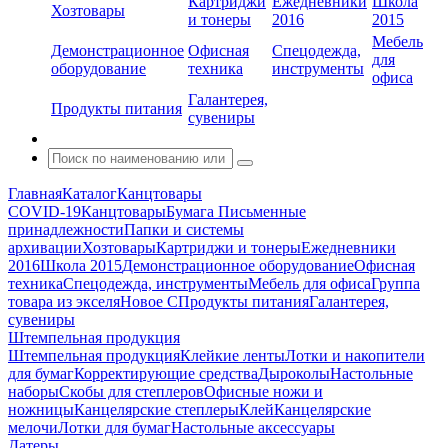
Картриджи
Ежедневники
Школа
Хозтовары
и тонеры
2016
2015
Мебель
Демонстрационное
Офисная
Спецодежда,
для
оборудование
техника
инструменты
офиса
Галантерея,
Продукты питания
сувениры
Главная
Каталог
Канцтовары
COVID-19
Канцтовары
Бумага
Письменные
принадлежности
Папки и системы
архивации
Хозтовары
Картриджи и тонеры
Ежедневники
2016
Школа 2015
Демонстрационное оборудование
Офисная
техника
Спецодежда, инструменты
Мебель для офиса
Группа
товара из экселя
Новое С
Продукты питания
Галантерея,
сувениры
Штемпельная продукция
Штемпельная продукция
Клейкие ленты
Лотки и накопители
для бумаг
Корректирующие средства
Дыроколы
Настольные
наборы
Скобы для степлеров
Офисные ножи и
ножницы
Канцелярские степлеры
Клей
Канцелярские
мелочи
Лотки для бумаг
Настольные аксессуары
Датеры