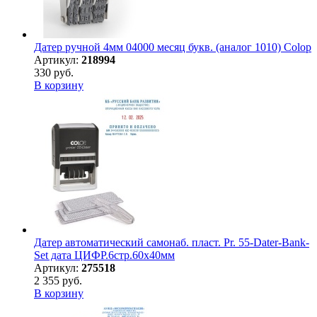
Датер ручной 4мм 04000 месяц букв. (аналог 1010) Colop
Артикул:
218994
330 руб.
В корзину
Датер автоматический самонаб. пласт. Pr. 55-Dater-Bank-
Set дата ЦИФР.6стр.60х40мм
Артикул:
275518
2 355 руб.
В корзину