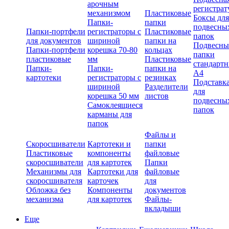
арочным
регистрат
механизмом
Пластиковые
Боксы для
Папки-
папки
подвесны
Папки-портфели
регистраторы с
Пластиковые
папок
для документов
шириной
папки на
Подвесны
Папки-портфели
корешка 70-80
кольцах
папки
пластиковые
мм
Пластиковые
стандарт
Папки-
Папки-
папки на
А4
картотеки
регистраторы с
резинках
Подставк
шириной
Разделители
для
корешка 50 мм
листов
подвесны
Самоклеящиеся
папок
карманы для
папок
Файлы и
Скоросшиватели
Картотеки и
папки
Пластиковые
компоненты
файловые
скоросшиватели
для картотек
Папки
Механизмы для
Картотеки для
файловые
скоросшивателя
карточек
для
Обложка без
Компоненты
документов
механизма
для картотек
Файлы-
вкладыши
Еще