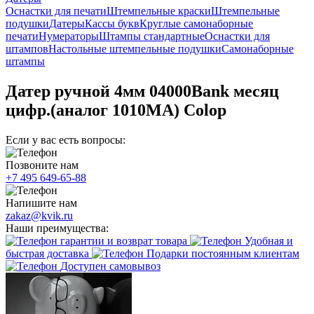
Оснастки для печати
Штемпельные краски
Штемпельные
подушки
Датеры
Кассы букв
Круглые самонаборные
печати
Нумераторы
Штампы стандартные
Оснастки для
штампов
Настольные штемпельные подушки
Самонаборные
штампы
Датер ручной 4мм 04000Bank месяц
цифр.(аналог 1010МА) Colop
Если у вас есть вопросы:
Позвоните нам
+7 495 649-65-88
Напишите нам
zakaz@kvik.ru
Наши преимущества:
гарантии и возврат товара
Удобная и
быстрая доставка
Подарки постоянным клиентам
Доступен самовывоз