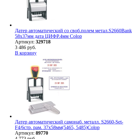
Датер автоматический со своб.полем метал.S2660Bank
58х37мм дата ЦИФР.4мм Colop
Артикул:
329718
3 486 руб.
В корзину
Датер автоматический самонаб. металл. S2660-Set-
F4/6стр. рам. 37х58мм(5465, 5485)Colop
Артикул:
89770
4 773 руб.