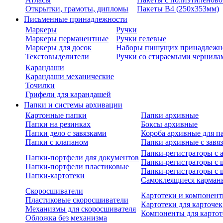
Открытки, грамоты, дипломы
Пакеты В4 (250х353мм)
Письменные принадлежности
Маркеры
Ручки
Маркеры перманентные
Ручки гелевые
Маркеры для досок
Наборы пишущих принадлежн
Текстовыделители
Ручки со стираемыми чернила
Карандаши
Карандаши механические
Точилки
Грифели для карандашей
Папки и системы архивации
Картонные папки
Папки архивные
Папки на резинках
Боксы архивные
Папки дело с завязками
Короба архивные для п
Папки с клапаном
Папки архивные с завя
Папки-регистраторы с
Папки-портфели для документов
Папки-регистраторы с 
Папки-портфели пластиковые
Папки-регистраторы с 
Папки-картотеки
Самоклеящиеся карман
Скоросшиватели
Картотеки и компонент
Пластиковые скоросшиватели
Картотеки для карточек
Механизмы для скоросшивателя
Компоненты для картот
Обложка без механизма