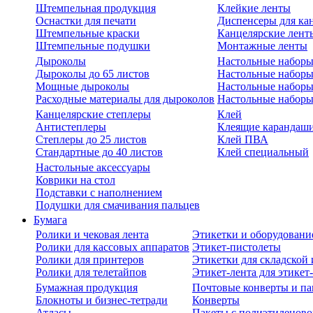
Штемпельная продукция
Клейкие ленты
Оснастки для печати
Диспенсеры для ка
Штемпельные краски
Канцелярские лент
Штемпельные подушки
Монтажные ленты
Дыроколы
Настольные набор
Дыроколы до 65 листов
Настольные наборы 
Мощные дыроколы
Настольные наборы
Расходные материалы для дыроколов
Настольные наборы
Канцелярские степлеры
Клей
Антистеплеры
Клеящие карандаш
Степлеры до 25 листов
Клей ПВА
Стандартные до 40 листов
Клей специальный
Настольные аксессуары
Коврики на стол
Подставки с наполнением
Подушки для смачивания пальцев
Бумага
Ролики и чековая лента
Этикетки и оборудовани
Ролики для кассовых аппаратов
Этикет-пистолеты
Ролики для принтеров
Этикетки для складско
Ролики для телетайпов
Этикет-лента для этикет
Бумажная продукция
Почтовые конверты и па
Блокноты и бизнес-тетради
Конверты
Атласы
Пакеты с полиэтиленов