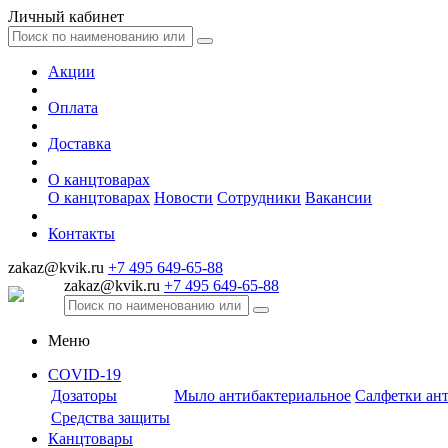
Личный кабинет
Акции
Оплата
Доставка
О канцтоварах
О канцтоварах
Новости
Сотрудники
Вакансии
Контакты
zakaz@kvik.ru
+7 495 649-65-88
zakaz@kvik.ru
+7 495 649-65-88
Меню
COVID-19
Дозаторы
Мыло антибактериальное
Салфетки ан
Средства защиты
Канцтовары