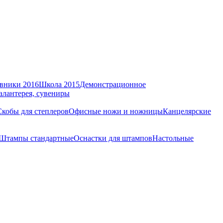
вники 2016
Школа 2015
Демонстрационное
алантерея, сувениры
Скобы для степлеров
Офисные ножи и ножницы
Канцелярские
Штампы стандартные
Оснастки для штампов
Настольные