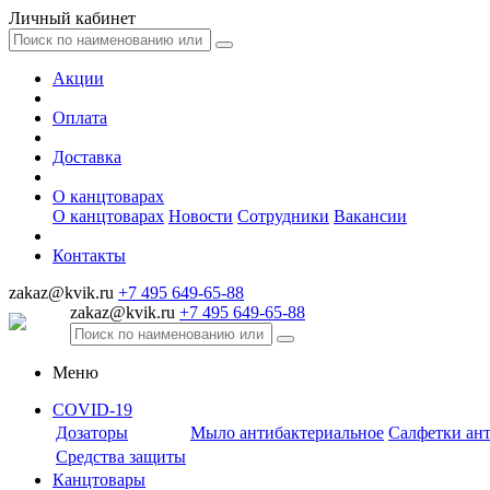
Личный кабинет
Акции
Оплата
Доставка
О канцтоварах
О канцтоварах
Новости
Сотрудники
Вакансии
Контакты
zakaz@kvik.ru
+7 495 649-65-88
zakaz@kvik.ru
+7 495 649-65-88
Меню
COVID-19
Дозаторы
Мыло антибактериальное
Салфетки ан
Средства защиты
Канцтовары