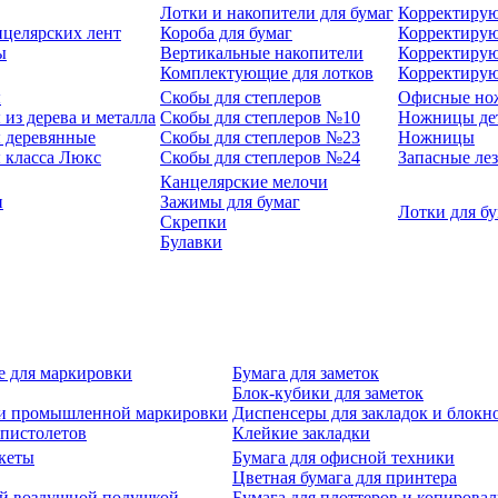
Лотки и накопители для бумаг
Корректирую
нцелярских лент
Короба для бумаг
Корректирую
ы
Вертикальные накопители
Корректирую
Комплектующие для лотков
Корректиру
ы
Скобы для степлеров
Офисные но
из дерева и металла
Скобы для степлеров №10
Ножницы де
 деревянные
Скобы для степлеров №23
Ножницы
 класса Люкс
Скобы для степлеров №24
Запасные ле
Канцелярские мелочи
и
Зажимы для бумаг
Лотки для б
Скрепки
Булавки
е для маркировки
Бумага для заметок
Блок-кубики для заметок
й и промышленной маркировки
Диспенсеры для закладок и блокн
-пистолетов
Клейкие закладки
кеты
Бумага для офисной техники
Цветная бумага для принтера
ой воздушной подушкой
Бумага для плоттеров и копирова