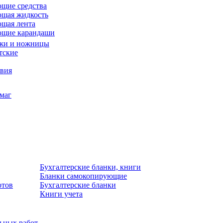
щие средства
щая жидкость
щая лента
ющие карандаши
жи и ножницы
тские
звия
умаг
Бухгалтерские бланки, книги
Бланки самокопирующие
отов
Бухгалтерские бланки
Книги учета
льных работ