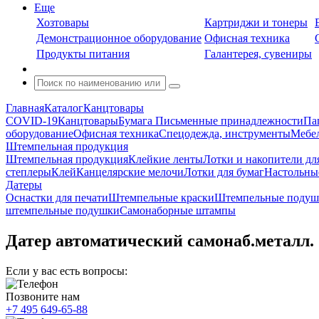
Еще
Хозтовары
Картриджи и тонеры
Демонстрационное оборудование
Офисная техника
Продукты питания
Галантерея, сувениры
Главная
Каталог
Канцтовары
COVID-19
Канцтовары
Бумага
Письменные принадлежности
Па
оборудование
Офисная техника
Спецодежда, инструменты
Мебел
Штемпельная продукция
Штемпельная продукция
Клейкие ленты
Лотки и накопители дл
степлеры
Клей
Канцелярские мелочи
Лотки для бумаг
Настольны
Датеры
Оснастки для печати
Штемпельные краски
Штемпельные подуш
штемпельные подушки
Самонаборные штампы
Датер автоматический самонаб.металл. 
Если у вас есть вопросы:
Позвоните нам
+7 495 649-65-88