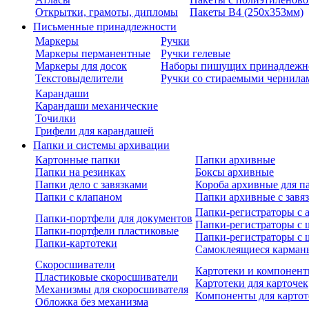
Открытки, грамоты, дипломы
Пакеты В4 (250х353мм)
Письменные принадлежности
Маркеры
Ручки
Маркеры перманентные
Ручки гелевые
Маркеры для досок
Наборы пишущих принадлежн
Текстовыделители
Ручки со стираемыми чернила
Карандаши
Карандаши механические
Точилки
Грифели для карандашей
Папки и системы архивации
Картонные папки
Папки архивные
Папки на резинках
Боксы архивные
Папки дело с завязками
Короба архивные для п
Папки с клапаном
Папки архивные с завя
Папки-регистраторы с
Папки-портфели для документов
Папки-регистраторы с 
Папки-портфели пластиковые
Папки-регистраторы с 
Папки-картотеки
Самоклеящиеся карман
Скоросшиватели
Картотеки и компонент
Пластиковые скоросшиватели
Картотеки для карточек
Механизмы для скоросшивателя
Компоненты для картот
Обложка без механизма