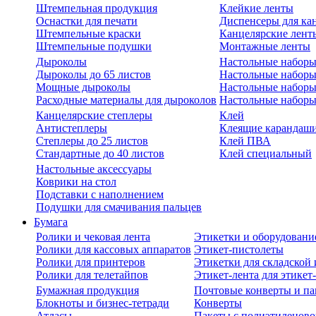
Штемпельная продукция
Клейкие ленты
Оснастки для печати
Диспенсеры для ка
Штемпельные краски
Канцелярские лент
Штемпельные подушки
Монтажные ленты
Дыроколы
Настольные набор
Дыроколы до 65 листов
Настольные наборы 
Мощные дыроколы
Настольные наборы
Расходные материалы для дыроколов
Настольные наборы
Канцелярские степлеры
Клей
Антистеплеры
Клеящие карандаш
Степлеры до 25 листов
Клей ПВА
Стандартные до 40 листов
Клей специальный
Настольные аксессуары
Коврики на стол
Подставки с наполнением
Подушки для смачивания пальцев
Бумага
Ролики и чековая лента
Этикетки и оборудовани
Ролики для кассовых аппаратов
Этикет-пистолеты
Ролики для принтеров
Этикетки для складско
Ролики для телетайпов
Этикет-лента для этикет
Бумажная продукция
Почтовые конверты и па
Блокноты и бизнес-тетради
Конверты
Атласы
Пакеты с полиэтиленов