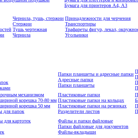
Бумага для принтеров А4, А3
Чернила, тушь, стержни
Принадлежности для черчения
Стержни
Транспортиры
остей
Тушь чертежная
Трафареты фигур, лекал, окружно
ми
Чернила
Угольники
П
Папки планшеты и адресные папки
П
Адресные папки
апок
П
Папки планшеты
зками
П
 арочным механизмом
Пластиковые папки
П
шириной корешка 70-80 мм
Пластиковые папки на кольцах
Б
шириной корешка 50 мм
Пластиковые папки на резинках
П
ы для папок
Разделители листов
П
ы для картотек
Файлы и папки файловые
Папки файловые для документов
ек
Файлы-вкладыши