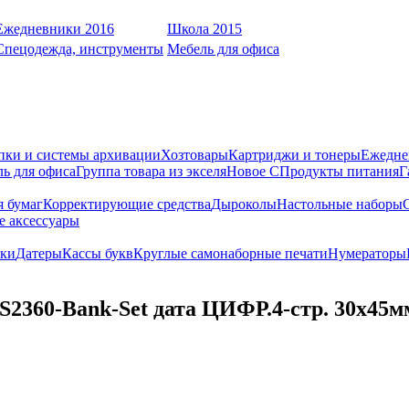
Ежедневники 2016
Школа 2015
Спецодежда, инструменты
Мебель для офиса
пки и системы архивации
Хозтовары
Картриджи и тонеры
Ежедне
ь для офиса
Группа товара из экселя
Новое С
Продукты питания
Г
я бумаг
Корректирующие средства
Дыроколы
Настольные наборы
е аксессуары
ки
Датеры
Кассы букв
Круглые самонаборные печати
Нумераторы
S2360-Bank-Set дата ЦИФР.4-стр. 30х45м