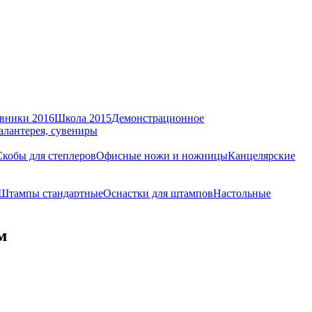
вники 2016
Школа 2015
Демонстрационное
алантерея, сувениры
Скобы для степлеров
Офисные ножи и ножницы
Канцелярские
Штампы стандартные
Оснастки для штампов
Настольные
м