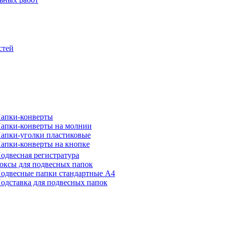
стей
апки-конверты
апки-конверты на молнии
апки-уголки пластиковые
апки-конверты на кнопке
одвесная регистратура
оксы для подвесных папок
одвесные папки стандартные А4
одставка для подвесных папок