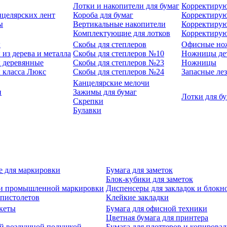
Лотки и накопители для бумаг
Корректирую
нцелярских лент
Короба для бумаг
Корректирую
ы
Вертикальные накопители
Корректирую
Комплектующие для лотков
Корректиру
ы
Скобы для степлеров
Офисные но
из дерева и металла
Скобы для степлеров №10
Ножницы де
 деревянные
Скобы для степлеров №23
Ножницы
 класса Люкс
Скобы для степлеров №24
Запасные ле
Канцелярские мелочи
и
Зажимы для бумаг
Лотки для б
Скрепки
Булавки
е для маркировки
Бумага для заметок
Блок-кубики для заметок
й и промышленной маркировки
Диспенсеры для закладок и блокн
-пистолетов
Клейкие закладки
кеты
Бумага для офисной техники
Цветная бумага для принтера
ой воздушной подушкой
Бумага для плоттеров и копирова