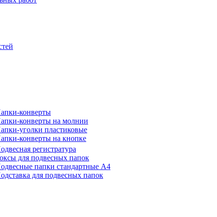
стей
апки-конверты
апки-конверты на молнии
апки-уголки пластиковые
апки-конверты на кнопке
одвесная регистратура
оксы для подвесных папок
одвесные папки стандартные А4
одставка для подвесных папок