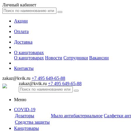
Личный кабинет
Акции
Оплата
Доставка
О канцтоварах
О канцтоварах
Новости
Сотрудники
Вакансии
Контакты
zakaz@kvik.ru
+7 495 649-65-88
zakaz@kvik.ru
+7 495 649-65-88
Меню
COVID-19
Дозаторы
Мыло антибактериальное
Салфетки ан
Средства защиты
Канцтовары