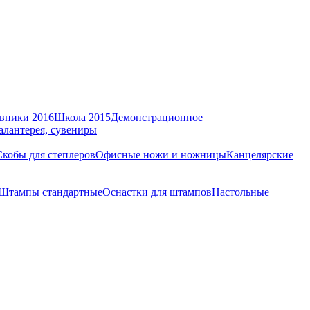
вники 2016
Школа 2015
Демонстрационное
алантерея, сувениры
Скобы для степлеров
Офисные ножи и ножницы
Канцелярские
Штампы стандартные
Оснастки для штампов
Настольные