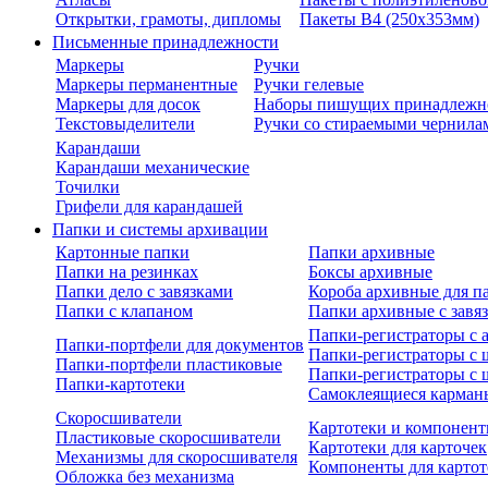
Открытки, грамоты, дипломы
Пакеты В4 (250х353мм)
Письменные принадлежности
Маркеры
Ручки
Маркеры перманентные
Ручки гелевые
Маркеры для досок
Наборы пишущих принадлежн
Текстовыделители
Ручки со стираемыми чернила
Карандаши
Карандаши механические
Точилки
Грифели для карандашей
Папки и системы архивации
Картонные папки
Папки архивные
Папки на резинках
Боксы архивные
Папки дело с завязками
Короба архивные для п
Папки с клапаном
Папки архивные с завя
Папки-регистраторы с
Папки-портфели для документов
Папки-регистраторы с 
Папки-портфели пластиковые
Папки-регистраторы с 
Папки-картотеки
Самоклеящиеся карман
Скоросшиватели
Картотеки и компонент
Пластиковые скоросшиватели
Картотеки для карточек
Механизмы для скоросшивателя
Компоненты для картот
Обложка без механизма