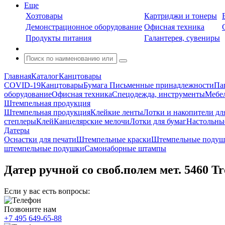
Еще
Хозтовары
Картриджи и тонеры
Демонстрационное оборудование
Офисная техника
Продукты питания
Галантерея, сувениры
Главная
Каталог
Канцтовары
COVID-19
Канцтовары
Бумага
Письменные принадлежности
Па
оборудование
Офисная техника
Спецодежда, инструменты
Мебел
Штемпельная продукция
Штемпельная продукция
Клейкие ленты
Лотки и накопители дл
степлеры
Клей
Канцелярские мелочи
Лотки для бумаг
Настольны
Датеры
Оснастки для печати
Штемпельные краски
Штемпельные подуш
штемпельные подушки
Самонаборные штампы
Датер ручной со своб.полем мет. 5460 T
Если у вас есть вопросы:
Позвоните нам
+7 495 649-65-88