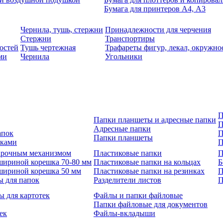
Бумага для принтеров А4, А3
Чернила, тушь, стержни
Принадлежности для черчения
Стержни
Транспортиры
остей
Тушь чертежная
Трафареты фигур, лекал, окружно
ми
Чернила
Угольники
П
Папки планшеты и адресные папки
П
Адресные папки
апок
П
Папки планшеты
зками
П
 арочным механизмом
Пластиковые папки
П
шириной корешка 70-80 мм
Пластиковые папки на кольцах
Б
шириной корешка 50 мм
Пластиковые папки на резинках
П
ы для папок
Разделители листов
П
ы для картотек
Файлы и папки файловые
Папки файловые для документов
ек
Файлы-вкладыши