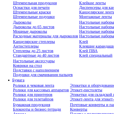
Штемпельная продукция
Клейкие ленты
Оснастки для печати
Диспенсеры для ка
Штемпельные краски
Канцелярские лент
Штемпельные подушки
Монтажные ленты
Дыроколы
Настольные набор
Дыроколы до 65 листов
Настольные наборы 
Мощные дыроколы
Настольные наборы
Расходные материалы для дыроколов
Настольные наборы
Канцелярские степлеры
Клей
Антистеплеры
Клеящие карандаш
Степлеры до 25 листов
Клей ПВА
Стандартные до 40 листов
Клей специальный
Настольные аксессуары
Коврики на стол
Подставки с наполнением
Подушки для смачивания пальцев
Бумага
Ролики и чековая лента
Этикетки и оборудовани
Ролики для кассовых аппаратов
Этикет-пистолеты
Ролики для принтеров
Этикетки для складско
Ролики для телетайпов
Этикет-лента для этикет
Бумажная продукция
Почтовые конверты и па
Блокноты и бизнес-тетради
Конверты
Атласы
Пакеты с полиэтиленов