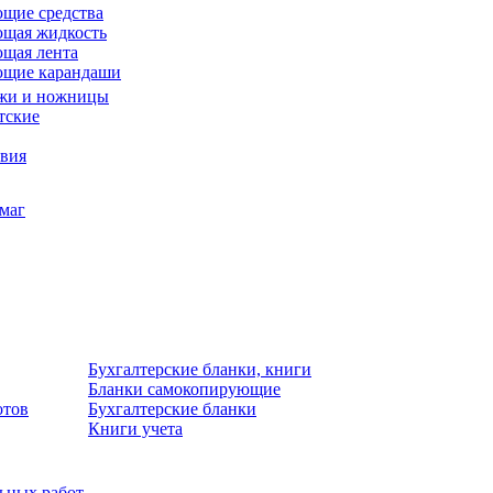
щие средства
щая жидкость
щая лента
ющие карандаши
жи и ножницы
тские
звия
умаг
Бухгалтерские бланки, книги
Бланки самокопирующие
отов
Бухгалтерские бланки
Книги учета
льных работ