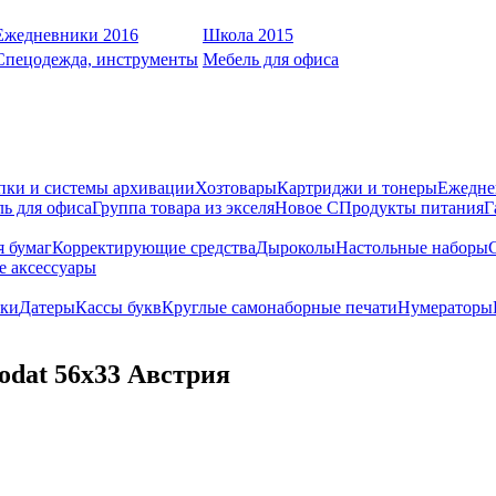
Ежедневники 2016
Школа 2015
Спецодежда, инструменты
Мебель для офиса
пки и системы архивации
Хозтовары
Картриджи и тонеры
Ежедне
ь для офиса
Группа товара из экселя
Новое С
Продукты питания
Г
я бумаг
Корректирующие средства
Дыроколы
Настольные наборы
е аксессуары
ки
Датеры
Кассы букв
Круглые самонаборные печати
Нумераторы
rodat 56х33 Австрия